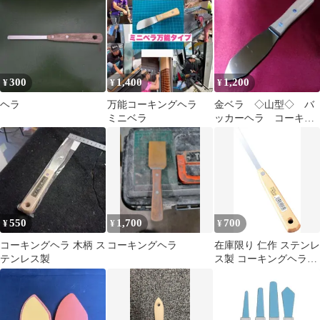
300
1,400
1,200
¥
¥
¥
ヘラ
万能コーキングヘラ
金ベラ ◇山型◇ バ
ミニベラ
ッカーヘラ コーキン
グヘラ シーリングヘ
ラ
550
1,700
700
¥
¥
¥
コーキングヘラ 木柄 ス
コーキングヘラ
在庫限り 仁作 ステンレ
テンレス製
ス製 コーキングヘラ
9mm巾 No.535