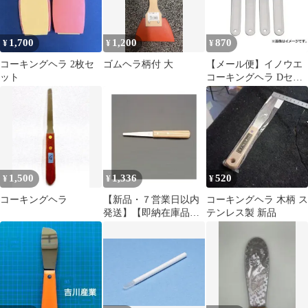
1,700
1,200
870
¥
¥
¥
コーキングヘラ 2枚セ
ゴムヘラ柄付 大
【メール便】イノウエ
ット
コーキングヘラ Dセッ
ト 4530545005001 [左官
鏝 デコレーションツー
ル]
1,500
1,336
520
¥
¥
¥
コーキングヘラ
【新品・７営業日以内
コーキングヘラ 木柄 ス
発送】【即納在庫品】
テンレス製 新品
【個人宅配送不可】エ
スコ EA579BN-1 6mm
ヘラ ステンレス製／木
柄 EA579BN1【沖縄離
島販売不可】