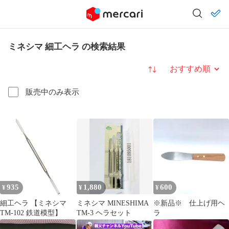
ミネシマ 細工ヘラ の検索結果
並び替え
販売中のみ表示
935
1,880
600
¥
¥
¥
細工ヘラ 【ミネシマ
ミネシマ MINESHIMA
※新品※ 仕上げ用ヘ
TM-102 鉄道模型】
TM-3 ヘラセット
ラ