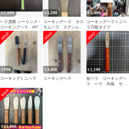
1,600
4,200
1,400
¥
¥
¥
ヘラ茂製 シーリング・
コーキングヘラ カス
コーキングヘラミニベ
コーキングヘラ・#072
タムヘラ ステンレス
ラ万能タイプ
グリーン異形仕様
ヘラ レーザー彫刻
アメゴム付き
800
3,400
1,100
¥
¥
¥
コーキングミニヘラ
コーキングヘラ
短ベラ コーキングヘ
ラ ヘラ 内装 サッ
シ 防水 目地
13,000
¥