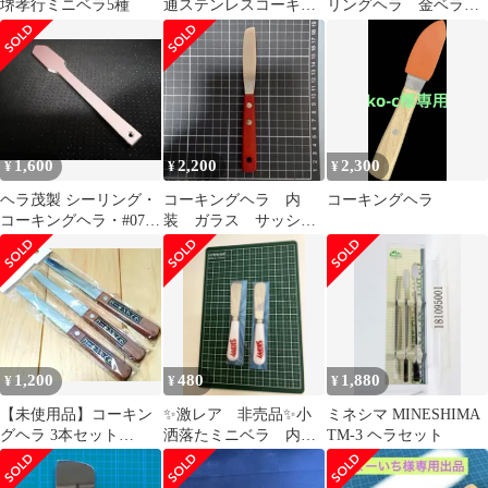
堺孝行ミニベラ5種
通ステンレスコーキン
リングヘラ 金ベラ、
グヘラ Ｄ型 厚手 0
仕上げヘラ(2本セット)
1,600
2,200
2,300
¥
¥
¥
ヘラ茂製 シーリング・
コーキングヘラ 内
コーキングヘラ
コーキングヘラ・#072
装 ガラス サッシ
異形仕様・ピンク
目地 防水 ヘラ コ
ーキング 金ベラ
1,200
480
1,880
¥
¥
¥
【未使用品】コーキン
✨激レア 非売品✨小
ミネシマ MINESHIMA
グヘラ 3本セット
洒落たミニベラ 内部
TM-3 ヘラセット
10mm
シール DIIYなど コ
ーキングヘラ