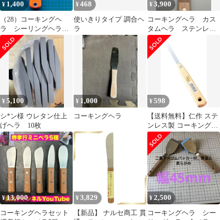
1,400
468
3,900
¥
¥
¥
（28）コーキングヘ
使いきりタイプ 調合ヘ
コーキングヘラ カス
ラ シーリングヘラ
ラ
タムヘラ ステンレス
ステンレス金ヘラ プ
ヘラ レーザー彫刻
ラ柄 吉川産業
（片面）
5,100
1,000
598
¥
¥
¥
シ*ン様 ウレタン仕上
コーキングヘラ
【送料無料】仁作 ステ
げヘラ 10枚
ンレス製 コーキングヘ
ラ 9mm巾 No.535【メ
ール便】
13,000
3,829
2,500
¥
¥
¥
コーキングヘラセット
【新品】 ナルセ商工 貫
コーキングヘラ シー