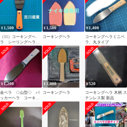
1,500
1,500
1,400
¥
¥
¥
（11）コーキングヘ
コーキングヘラ
コーキングヘラミニベ
ラ シーリングヘラ
ラ、丸タイプ
ステンレス金ヘラ プ
ラ柄 吉川産業
1,200
1,400
520
¥
¥
¥
金ベラ ◇山型◇ バ
コーキングヘラ
コーキングヘラ 木柄 ス
ッカーヘラ コーキン
テンレス製 新品
グヘラ シーリングヘ
ラ