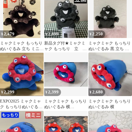
ック
2,479
2,899
2,250
¥
¥
¥
ミャクミャク もっちり
新品タグ付★ミャクミ
ミャクミャク もっちり
ぬいぐるみ 立ち ミニ
ャク もっちり 立
ぬいぐるみ 黒 立ち ミ
ボールチェーン 黒 ブラ
黒 ぬいぐるみマスコ
ニ ボールチェーン
ック
ット ブラック
2,299
2,399
2,680
¥
¥
¥
EXPO2025 ミャクミャ
ミャクミャク もっちり
ミャクミャク もっちり
ク もっちりぬいぐるみ
ぬいぐるみ 横
ぬいぐるみ 横
立 ミニ キーホルダー
EXPO2025 大阪関西万
博 タグ付新品