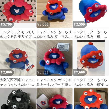
5,799
3,600
2,599
¥
¥
¥
ミャクミャク もっちり
ミャクミャク もっちり
ミャクミャク もっち
ぬいぐるみ 中サイズ 大
ぬいぐるみ 立 マスコ
りぬいぐるみ 横
阪関西万博 EXPO2025
ット
EXPO2025 大阪関西万
博 ノーマル
2,800
3,333
7,600
¥
¥
¥
大阪関西万博 ミャクミ
ミャクミャク ぬいぐる
ミャクミャク もっち
ャクもっちりぬいぐる
みキーホルダー 万博 も
りぬいぐるみ 横寝 寝
み 立
っちり 立ミニ
そべり もちもち【新
品 タグつき】2