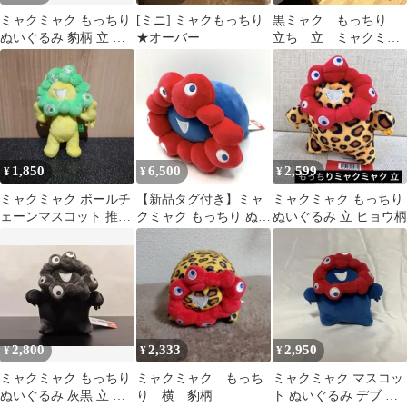
ミャクミャク もっちり
[ミニ] ミャクもっちり
黒ミャク もっちり
ぬいぐるみ 豹柄 立 タ
★オーバー
立ち 立 ミャクミャ
グ付き 大阪関西万博
ク ぬいぐるみ 万博 マ
スコット
1,850
6,500
2,599
¥
¥
¥
ミャクミャク ボールチ
【新品タグ付き】ミャ
ミャクミャク もっちり
ェーンマスコット 推し
クミャク もっちり ぬい
ぬいぐるみ 立 ヒョウ柄
カラー【グリーン】
ぐるみ 中
2,800
2,333
2,950
¥
¥
¥
ミャクミャク もっちり
ミャクミャク もっち
ミャクミャク マスコッ
ぬいぐるみ 灰黒 立 タ
り 横 豹柄
ト ぬいぐるみ デブ も