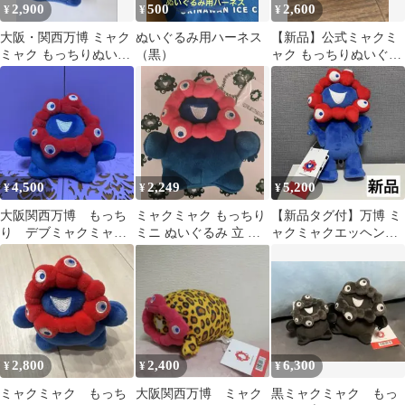
2,900
500
2,600
¥
¥
¥
大阪・関西万博 ミャク
ぬいぐるみ用ハーネス
【新品】公式ミャクミ
ミャク もっちりぬいぐ
（黒）
ャク もっちりぬいぐる
るみマスコット
み ミニ横 キーチェ
ーン付き
4,500
2,249
5,200
¥
¥
¥
大阪関西万博 もっち
ミャクミャク もっちり
【新品タグ付】万博 ミ
り デブミャクミャ
ミニ ぬいぐるみ 立 ボ
ャクミャクエッヘン
ク マスコット ミャ
ールチェーン キーホル
ぬいぐるみ 立ち S
クミャク
ダー
2,800
2,400
6,300
¥
¥
¥
ミャクミャク もっち
大阪関西万博 ミャク
黒ミャクミャク もっ