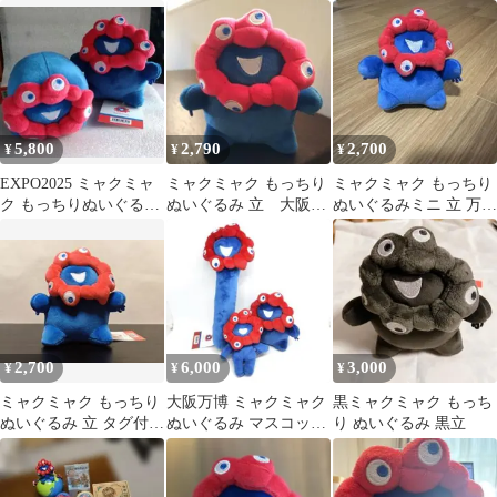
グ付き 大阪関西万博
っちり
5,800
2,790
2,700
¥
¥
¥
EXPO2025 ミャクミャ
ミャクミャク もっちり
ミャクミャク もっちり
ク もっちりぬいぐるみ
ぬいぐるみ 立 大阪関
ぬいぐるみミニ 立 万博
(立)(横)セット
西万博
2025 ラバー立体ボール
チェーン
2,700
6,000
3,000
¥
¥
¥
ミャクミャク もっちり
大阪万博 ミャクミャク
黒ミャクミャク もっち
ぬいぐるみ 立 タグ付き
ぬいぐるみ マスコット
り ぬいぐるみ 黒立
大阪関西万博
3点セット