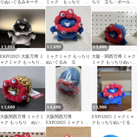
りぬいぐるみキーチェ
ミャク もっちり
ちり 立ち・ボールチ
ーン
横 豹柄 ぬいぐるみ
ェーン 2種セット
3,080
2,699
3,000
¥
¥
¥
EKPO2025 大阪万博 ミ
ミャクミャク もっちり
大阪・関西万博 ミャク
ャクミャク もっちりぬ
ぬいぐるみ 立
ミャク もっちりぬいぐ
いぐるみ 立黒ミニ【新
るみ
品】
3,600
4,600
3,900
¥
¥
¥
大阪関西万博 ミャクミ
大阪関西万博
EXPO2025 ミャクミャ
ャク もっちり ぬいぐ
EXPO2025 ミャクミャ
クもっちりぬいぐる
るみ 豹柄 横
ク もっちりぬいぐる
み 立ち
み 小