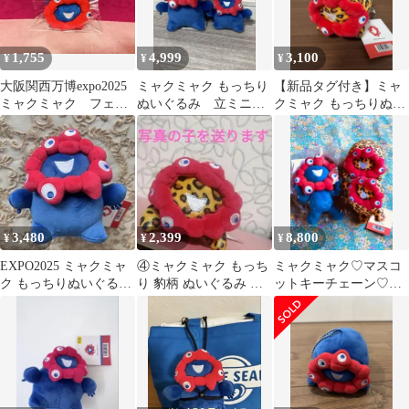
1,755
4,999
3,100
¥
¥
¥
大阪関西万博expo2025
ミャクミャク もっちり
【新品タグ付き】ミャ
ミャクミャク フェイ
ぬいぐるみ 立ミニ
クミャク もっちりぬい
ス マスコット キー
立
ぐるみ 横 ヒョウ柄
チェーン
3,480
2,399
8,800
¥
¥
¥
EXPO2025 ミャクミャ
④ミャクミャク もっち
ミャクミャク♡マスコ
ク もっちりぬいぐるみ
り 豹柄 ぬいぐるみ マ
ットキーチェーン♡も
立 万博
スコット ヒョウ柄 横
っちり豹柄 ペアぬいぐ
万博
るみ♡３点セット♪