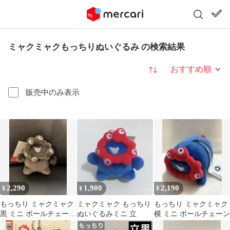
ミャクミャクもっちりぬいぐるみ の検索結果
並び替え
販売中のみ表示
2,290
1,900
2,190
¥
¥
¥
もっちり ミャクミャク
ミャクミャク もっちり
もっちり ミャクミャク
黒 ミニ ボールチェーン
ぬいぐるみミニ 立
横 ミニ ボールチェーン
立 万博 黒ミャク ブラ