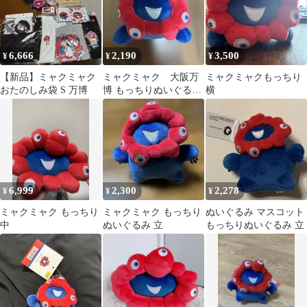
6,666
2,190
3,500
¥
¥
¥
【新品】ミャクミャク
ミャクミャク 大阪万
ミャクミャクもっちり
おたのしみ袋 S 万博
博 もっちりぬいぐるみ
横
横ミニ
6,999
2,300
2,278
¥
¥
¥
ミャクミャク もっちり
ミャクミャク もっちり
ぬいぐるみ マスコット
中
ぬいぐるみ 立
もっちりぬいぐるみ 立