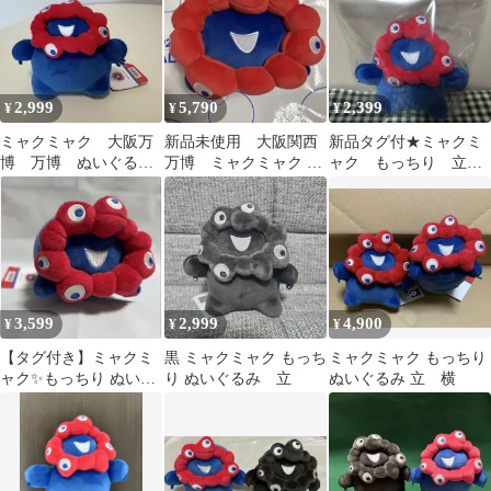
2,999
5,790
2,399
¥
¥
¥
ミャクミャク 大阪万
新品未使用 大阪関西
新品タグ付★ミャクミ
博 万博 ぬいぐる
万博 ミャクミャク も
ャク もっちり 立ミ
み もっちり デブ
っちり 中
ニ ボールチェーン
ぬいぐるみマスコット
3,599
2,999
4,900
¥
¥
¥
【タグ付き】ミャクミ
黒 ミャクミャク もっち
ミャクミャク もっちり
ャク✨️もっちり ぬいぐ
り ぬいぐるみ 立
ぬいぐるみ 立 横
るみ 横 大阪関西万博