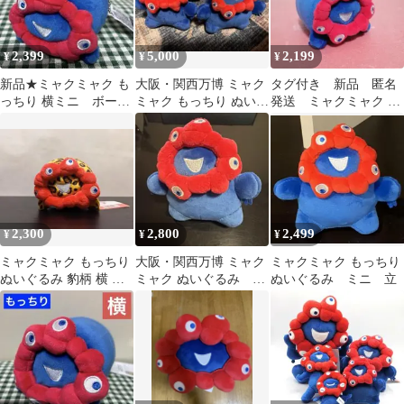
2,399
5,000
2,199
¥
¥
¥
新品★ミャクミャク も
大阪・関西万博 ミャク
タグ付き 新品 匿名
っちり 横ミニ ボール
ミャク もっちり ぬいぐ
発送 ミャクミャク も
チェーンぬいぐるみ マ
るみマスコット 2個セ
っちり ぬいぐるみ ミニ
スコット
ット
横
2,300
2,800
2,499
¥
¥
¥
ミャクミャク もっちり
大阪・関西万博 ミャク
ミャクミャク もっちり
ぬいぐるみ 豹柄 横 タ
ミャク ぬいぐるみ マ
ぬいぐるみ ミニ 立
グ付き 大阪関西万博
スコット もっちり