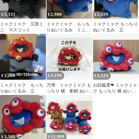
3,333
2,900
2,699
¥
¥
¥
ミャクミャク 立黒ミ
ミャクミャク もっち
ミャクミャク もっちり
ニ マスコット
りぬいぐるみ ミニ
ぬいぐるみ 立
立
3,200
3,199
3,333
¥
¥
¥
ミャクミャク もっち
万博 ミャクミャク も
お顔厳選❤ ミャクミャ
りぬいぐるみ 立
っちり 横 豹柄 ぬいぐ
ク もっちり 横 ぬいぐ
るみ マスコット ヒョウ
るみ 新品 未使用
柄
3,580
12,999
¥
¥