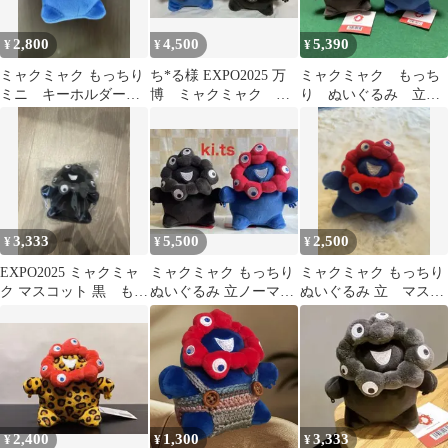
2,800
4,500
5,390
¥
¥
¥
ミャクミャク もっちり
ち*る様 EXPO2025 万
ミャクミャク もっち
ミニ キーホルダー
博 ミャクミャク も
り ぬいぐるみ 立 2
EXPO 2025
っちり ぬいぐるみ
セット 黒ミャクミャ
立 ノーマ
ク 灰黒
3,333
5,500
2,500
¥
¥
¥
EXPO2025 ミャクミャ
ミャクミャク もっちり
ミャクミャク もっちり
ク マスコット 黒 もっ
ぬいぐるみ 立ノーマル
ぬいぐるみ 立 マスコ
ちり 立
＆立黒2点セット
ット
EXPO2025
2,400
1,300
3,333
¥
¥
¥