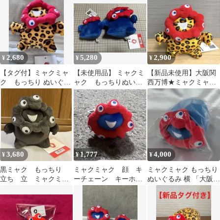
2,680
5,280
2,900
¥
¥
¥
【タグ付】ミャクミャ
【未使用品】 ミャクミ
【新品未使用】大阪関
ク もっちり ぬいぐる
ャク もっちりぬいぐ
西万博★ミャクミャク
み 立 豹柄 ヒョウ柄 ミ
るみ / 立BC /立【2種セ
もっちりぬいぐるみ 立
ャクミャク
ット】
ヒョウ柄
3,680
1,777
4,000
¥
¥
¥
黒ミャク もっちり
ミャクミャク 顔 キ
ミャクミャク もっちり
立ち 立 ミャクミャ
ーチェーン キーホル
ぬいぐるみ 横 「大阪・
ク ぬいぐるみ
ダーもっちり
関西万博」