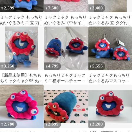
2,599
7,580
3,400
¥
¥
¥
ミャクミャク もっちり
ミャクミャク もっちり
ミャクミャク もっちり
ぬいぐるみミニ 立 万博
ぬいぐるみ《中サイ
ぬいぐるみ 立 タグ付き
2025 ラバー立体ボール
ズ》新品
大阪関西万博
チェーン
3,250
4,799
5,555
¥
¥
¥
【新品未使用】もちも
もっちりミャクミャク
ミャクミャクもっちり
ちミャクミャクSS ぬい
ミニ横ボールチェーン
ぬいぐるみマスコット
ぐるみ もっちり ノ
立 セット 新品
ボールチェーン立ち横
ーマル
２点セット
2,780
2,699
3,200
¥
¥
¥