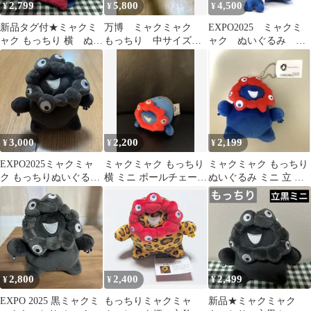
2,799
5,800
4,500
¥
¥
¥
新品タグ付★ミャクミ
万博 ミャクミャク
EXPO2025 ミャクミ
ャク もっちり 横 ぬい
もっちり 中サイズ
ャク ぬいぐるみ マ
ぐるみ マスコット 大阪
ぬいぐるみ
スコット もっちり
万博
セット
3,000
2,200
2,199
¥
¥
¥
EXPO2025ミャクミャ
ミャクミャク もっちり
ミャクミャク もっちり
ク もっちりぬいぐるみ
横 ミニ ボールチェーン
ぬいぐるみ ミニ 立 ボ
【立】黒ミャク
万博
ールチェーン
2,800
2,400
2,499
¥
¥
¥
EXPO 2025 黒ミャクミ
もっちりミャクミャ
新品★ミャクミャク