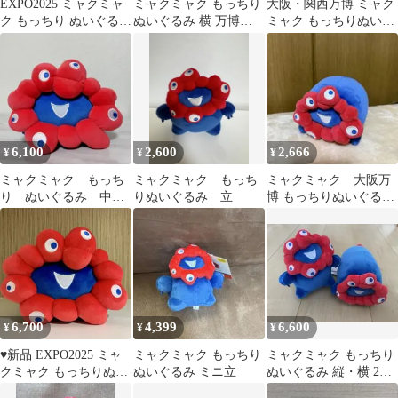
EXPO2025 ミャクミャ
ミャクミャク もっちり
大阪・関西万博 ミャク
ク もっちり ぬいぐるみ
ぬいぐるみ 横 万博
ミャク もっちりぬいぐ
横 大阪関西万博
EXPO2025
るみ（横）
6,100
2,600
2,666
¥
¥
¥
ミャクミャク もっち
ミャクミャク もっち
ミャクミャク 大阪万
り ぬいぐるみ 中サ
りぬいぐるみ 立
博 もっちりぬいぐるみ
イズ
寝そべり マスコット
6,700
4,399
6,600
¥
¥
¥
♥︎新品 EXPO2025 ミャ
ミャクミャク もっちり
ミャクミャク もっちり
クミャク もっちりぬい
ぬいぐるみ ミニ立
ぬいぐるみ 縦・横 2種
ぐるみ 中サイズ♥︎万博
セット