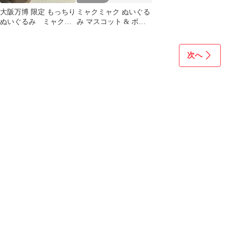
大阪万博 限定 もっちり
ミャクミャク ぬいぐる
ぬいぐるみ ミャクミ
み マスコット & ボー
ャク（横） タグなし
ルチェーン6種セット
次へ