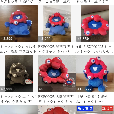
ャクもっちり ぬいぐる
ク ヒョウ柄 立豹
もっちり 立黒ミニ
みボールチェーン【ミ
ボールチェーン ぬい
ニ立】
ぐるみマスコット
2,599
2,299
6,350
¥
¥
¥
ミャクミャクもっちり
EXPO2025 関西万博 ミ
♥︎新品 EXPO2025 ミャ
ぬいぐるみ マスコット
ャクミャク もっちり ぬ
クミャク もっちりぬい
いぐるみ 立 キーホルダ
ぐるみ 中サイズ♥︎万博
ー
2,900
6,900
15,555
¥
¥
¥
ミャクミャク 黒 もっち
EXPO2025 大阪関西万
【早い者勝ち】希少
り ぬいぐるみ 立 万博
博 ミャクミャク もっち
品 ミャクミャク も
黒ミャク
りぬいぐるみ 中 おまけ
っちりぬいぐるみM
付き