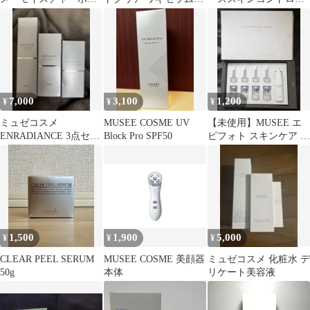
ィウォッシュ〈ボディ
エチケットシート
ル ミルクローション 3
ソープ〉
本セット
7,000
3,100
1,200
¥
¥
¥
ミュゼコスメ
MUSEE COSME UV
【未使用】MUSEE エ
ENRADIANCE 3点セッ
Block Pro SPF50
ピフォト スキンケア プ
ト
ロ FDセラム E
1,500
1,900
5,000
¥
¥
¥
CLEAR PEEL SERUM
MUSEE COSME 美顔器
ミュゼコスメ 化粧水 デ
50g
本体
リケート美容液