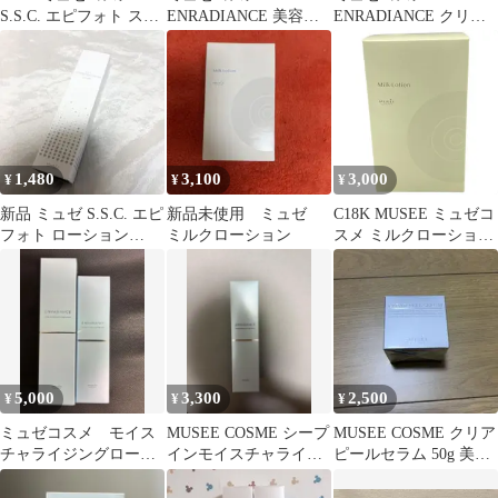
S.S.C. エピフォト スキ
ENRADIANCE 美容液
ENRADIANCE クリー
ンケア プロローション
など6点セット
ム30g、美容液28ml
1,480
3,100
3,000
¥
¥
¥
新品 ミュゼ S.S.C. エピ
新品未使用 ミュゼ
C18K MUSEE ミュゼコ
フォト ローション
ミルクローション
スメ ミルクローション
195mL
モイストプラス フルー
ティムスクの香り
300ml
5,000
3,300
2,500
¥
¥
¥
ミュゼコスメ モイス
MUSEE COSME シープ
MUSEE COSME クリア
チャライジングローシ
インモイスチャライジ
ピールセラム 50g 美容
ョン＆ミルク（化粧水
ングローション
液
＆乳液）