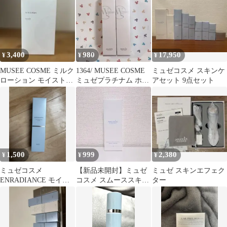
3,400
980
17,950
¥
¥
¥
MUSEE COSME ミルク
1364/ MUSEE COSME
ミュゼコスメ スキンケ
ローション モイストプ
ミュゼプラチナム ホワ
アセット 9点セット
ラス 300mL
イトクリアワキセラム
1,500
999
2,380
¥
¥
¥
ミュゼコスメ
【新品未開封】ミュゼ
ミュゼ スキンエフェク
ENRADIANCE モイス
コスメ スムーススキン
ター
トディフェンシングク
コントロール ボディス
リーム
クラブ