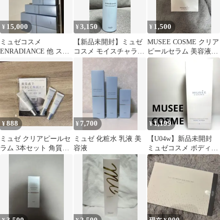
15,000
3,150
1,500
¥
¥
¥
ミュゼコスメ
【新品未開封】ミュゼ
MUSEE COSME クリア
ENRADIANCE 他 スキ
コスメ モイスチャライ
ピールセラム 美容液
ンケアセット
ジングローション
50g
150ml 化粧水
888
7,700
1,199
¥
¥
¥
ミュゼ クリアピールセ
ミュゼ 化粧水 乳液 美
【U04w】新品未開封
ラム 3本セット 角質ケ
容液
ミュゼコスメ ボディス
ア 拭き取り不要
クラブ マッサージジェ
ル 200ｇ