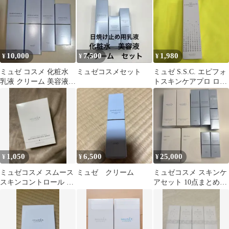
10,000
7,500
1,980
¥
¥
¥
ミュゼ コスメ 化粧水
ミュゼコスメセット
ミュゼ S.S.C. エピフォ
乳液 クリーム 美容液 4
トスキンケアプロ ロー
点セット
ション 195mL
1,050
6,500
25,000
¥
¥
¥
ミュゼコスメ スムース
ミュゼ クリーム
ミュゼコスメ スキンケ
スキンコントロール リ
アセット 10点まとめ売
ッチモイスチャーミル
り
クセラム