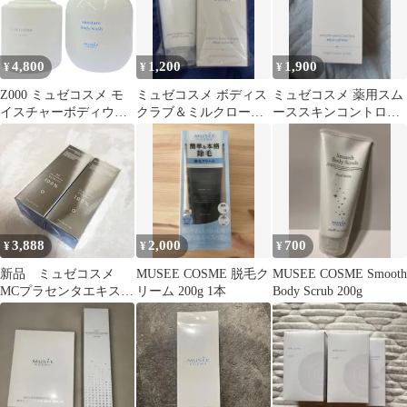
4,800
1,200
1,900
¥
¥
¥
Z000 ミュゼコスメ モ
ミュゼコスメ ボディス
ミュゼコスメ 薬用スム
イスチャーボディウォ
クラブ＆ミルクローシ
ーススキンコントロー
ッシュ 400mL & ミルク
ョンセット
ル ミルクローション
ローション モイストプ
ラス 300mL 計2本セッ
ト ラスト1点！
3,888
2,000
700
¥
¥
¥
新品 ミュゼコスメ
MUSEE COSME 脱毛ク
MUSEE COSME Smooth
MCプラセンタエキス
リーム 200g 1本
Body Scrub 200g
EX100 30mL 美容液 原
液