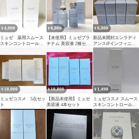
4,000
6,000
8,800
¥
¥
¥
ミュゼ 薬用スムース
【未使用】ミュゼプラ
新品未開封エンラディ
スキンコントロール
チナム 美容液 2種セッ
アンスiPインフィニッ
ミルク ローション
ト
トエッセンスリフト
〈無香料〉2点
28mL美容液4本
10,000
10,800
1,490
¥
¥
¥
ミュゼコスメ 5点セッ
【新品未使用】ミュゼ
ミュゼコスメ スムース
ト
美容液 4本セット
スキンコントロール
UVブロック 80g 日焼け
止め用乳液