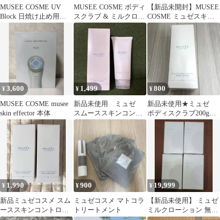
MUSEE COSME UV
MUSEE COSME ボディ
【新品未開封】MUSEE
Block 日焼け止め用美
スクラブ & ミルクロー
COSME ミュゼスキン
容液 80g
ション セット
エフェクター 美顔器
3,600
1,499
800
¥
¥
¥
MUSEE COSME musee
新品未使用 ミュゼ
新品未使用★ミュゼ
skin effector 本体
スムーススキンコント
ボディスクラブ200g
ロール ボディスクラ
フローラルフルーティ
ブ 2点セット
ーの香り
1,990
900
19,999
¥
¥
¥
新品ミュゼコスメ スム
ミュゼコスメ マトコラ
【新品未使用】 ミュゼ
ーススキンコントロー
トリートメント
ミルクローション 無香
ル アクネケアミスト 2
料 ブーケサボンの香り