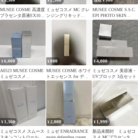
3,500
2,500
900
¥
¥
現在 ¥
MUSEE COSME 高濃度
ミュゼコスメ MC クレ
MUSEE COSME S.S.C.
プラセンタ原液EX100
ンジングリキッド
EPI PHOTO SKIN
美容液
200ml
CARE
6,000
800
4,000
¥
¥
¥
A0523 MUSEE COSME
MUSEE COSME ホワイ
ミュゼコスメ 美容液・
ミュゼコスメ
トエッセンス for デリ
UVブロック 3点セット
ENRADIANCE iPイン
ケートスキン
フィニットエッセンス
リフト 28ml／SERUM
FOCUS #1 ミュフラセ
ラム 30ml 計2点セット
1,300
2,000
1,999
¥
¥
¥
ミュゼコスメ スムース
ミュゼ ENRADIANCE
新品未開封 ミュゼコ
スキンコントロール ボ
moist defending cream
スメ MCプラセンタエ