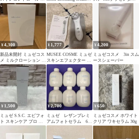
ディスクラブ 2点
30g
キスEX100 30mL 美容
液 原液
4,300
1,777
4,200
¥
¥
¥
新品未開封 ミュゼコス
MUSEE COSME ミュゼ
ミュゼコスメ 3in スム
メ ミルクローション モ
スキンエフェクター 美
ースシェーバー
イストプラス ブーケサ
顔器 本体
ボンの香り
1,500
2,700
650
¥
¥
¥
ミュゼ S.S.C. エピフォ
ミュゼ レザンプレミ
ミュゼコスメ ホワイト
ト スキンケア プロ ロ
アムフォトセラム 6点
クリア ワキセラム 30g
ーション 195ml
セット