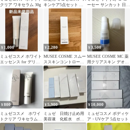
クリア ワキセラム 30g
キンケア5点セット 美
ーセー サンカット 日焼
容液 化粧水 ボディウォ
け止めセット
ッシュ
1,000
2,280
3,500
¥
¥
¥
ミュゼコスメ ホワイト
MUSEE COSME スムー
MUSEE COSME MC 薬
エッセンス for デリケ
ススキンコントロール
用クリアスキン デオド
ートスキン（1本）
UVブロックプロスプレ
ラントスティック N
ー
800
5,900
10,000
¥
¥
¥
ミュゼコスメ ホワイ
ミュゼ 日焼け止め用
ミュゼコスメ ボディケ
トクリア ワキセラム
美容液 化粧水 ボデ
ア・UVケア 5点セット
30gワキ用美容液
ィスクラブ