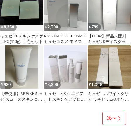
8,350
2,700
799
¥
¥
¥
ミュゼ PLスキンケアゲ
R3480 MUSEE COSME
【D19w】新品未開封
ルEX(110g) 2点セット
ミュゼコスメ モイスチ
ミュゼ ボディスクラブ
ャーボディウォッシュ
マッサージジェル
400ml ・ミュフラ セラ
MUSEE
ム 30ml 計2点セット
【赤字覚悟】
980
3,800
1,300
¥
¥
¥
【未使用】MUSEEミュ
ミュゼ S.S.C エピフ
ミュゼ ホワイトクリ
ゼ スムーススキンコン
ォトスキンケアプロロ
ア ワキセラム&ホワイ
トロール ボディスクラ
ーション 未使用2点
トエッセンス デリケー
ブ
とおまけ2点
トスキン
次へ