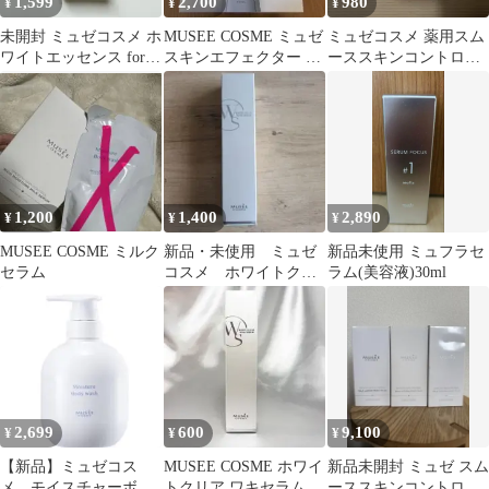
1,599
2,700
980
¥
¥
¥
未開封 ミュゼコスメ ホ
MUSEE COSME ミュゼ
ミュゼコスメ 薬用スム
ワイトエッセンス for
スキンエフェクター 美
ーススキンコントロー
デリケートスキン 美白
顔器
ル アクネケアミスト
美容液
（未開封）
1,200
1,400
2,890
¥
¥
¥
MUSEE COSME ミルク
新品・未使用 ミュゼ
新品未使用 ミュフラセ
セラム
コスメ ホワイトクリ
ラム(美容液)30ml
ア ワキセラム
2,699
600
9,100
¥
¥
¥
【新品】ミュゼコス
MUSEE COSME ホワイ
新品未開封 ミュゼ スム
メ モイスチャーボデ
トクリア ワキセラムと
ーススキンコントロー