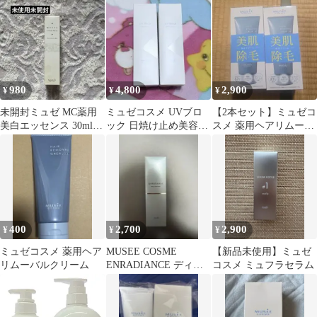
本¥6600
980
4,800
2,900
¥
¥
¥
未開封ミュゼ MC薬用
ミュゼコスメ UVブロ
【2本セット】ミュゼコ
美白エッセンス 30ml
ック 日焼け止め美容液
スメ 薬用ヘアリムーバ
デリケートスキン
2本セット
ルクリーム 200g
400
2,700
2,900
¥
¥
¥
ミュゼコスメ 薬用ヘア
MUSEE COSME
【新品未使用】ミュゼ
リムーバルクリーム
ENRADIANCE ディー
コスメ ミュフラセラム
プクリアウォッシュ