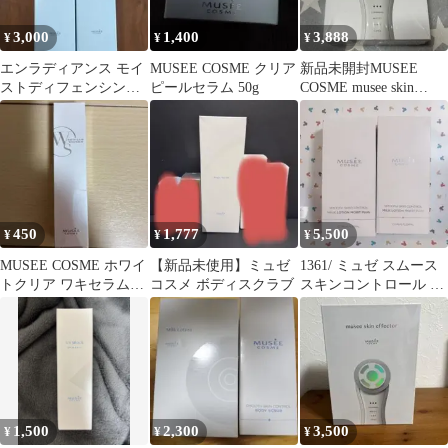
3,000
1,400
3,888
¥
¥
¥
エンラディアンス モイ
MUSEE COSME クリア
新品未開封MUSEE
ストディフェンシング
ピールセラム 50g
COSME musee skin
クリーム30g×2 ミュゼ
effector 美顔器
コスメ
450
1,777
5,500
¥
¥
¥
MUSEE COSME ホワイ
【新品未使用】ミュゼ
1361/ ミュゼ スムース
トクリア ワキセラム
コスメ ボディスクラブ
スキンコントロール ミ
30g
ルクローション モイス
トプラス
1,500
2,300
3,500
¥
¥
¥