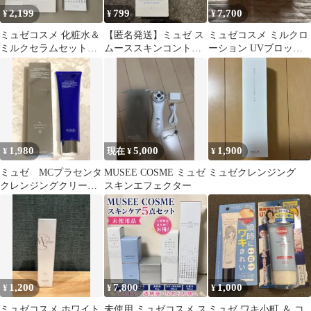
2,199
799
7,700
¥
¥
¥
ミュゼコスメ 化粧水＆
【匿名発送】ミュゼ ス
ミュゼコスメ ミルクロ
ミルクセラムセット新
ムーススキンコントロ
ーション UVブロック
品未使用品
ール ボディスクラブ 新
セット
品未開封
1,980
5,000
1,900
¥
現在 ¥
¥
ミュゼ MCプラセンタ
MUSEE COSME ミュゼ
ミュゼクレンジング
クレンジングクリーム
スキンエフェクター
EX 未使用品
1,200
7,800
1,000
¥
¥
¥
ミュゼコスメ ホワイト
未使用 ミュゼコスメ ス
ミュゼ ワキ小町 ＆ コ