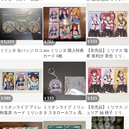
ずさ アクリルスタン
特典 ポストカード
ド
1,555
765
333
¥
¥
¥
ミリシタ 缶バッジ ロコ
atre ミリシタ 購入特典
【非売品】ミリマス 瑞
カード 6枚
希 亜利沙 美也 ミリシ
タ 特典 ポストカード
399
333
333
¥
¥
¥
ミリオンライブ アトレ
ミリオンライブ ミリシ
【非売品】ミリマス ジ
秋葉原 カード ミリシタ
タ スタローカフェ 高山
ュリア 紬 桃子 ミリシ
紗代子★
タ 特典 ポストカード