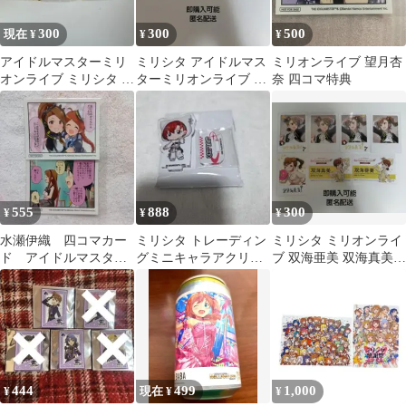
300
300
500
現在 ¥
¥
¥
アイドルマスターミリ
ミリシタ アイドルマス
ミリオンライブ 望月杏
オンライブ ミリシタ ミ
ターミリオンライブ ロ
奈 四コマ特典
リマス 望月杏奈 ラバー
コ フォト風カード 特典
マスコット
カード
555
888
300
¥
¥
¥
水瀬伊織 四コマカー
ミリシタ トレーディン
ミリシタ ミリオンライ
ド アイドルマスタ
グミニキャラアクリル
ブ 双海亜美 双海真美
ー ミリオンライブ
スタンド ジュリア
フォト風カード チェキ
9th ミリシタ
名刺カード
444
499
1,000
¥
現在 ¥
¥