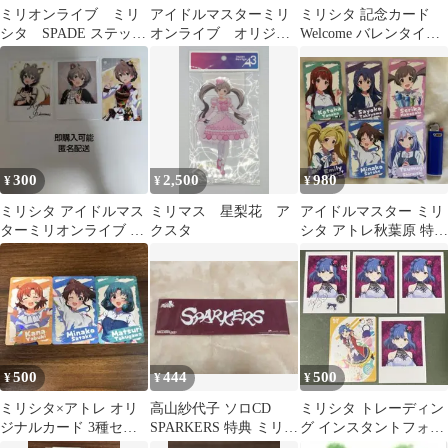
ミリオンライブ ミリ
アイドルマスターミリ
ミリシタ 記念カード
シタ SPADE ステッカ
オンライブ オリジナ
Welcome バレンタイン /
ー
ルラベル缶 馬場 この
ミリシタ感謝祭2018
み ミリシタ
300
2,500
980
¥
¥
¥
ミリシタ アイドルマス
ミリマス 星梨花 ア
アイドルマスター ミリ
ターミリオンライブ 桜
クスタ
シタ アトレ秋葉原 特典
守歌織 フォト風カード
カード (6種)
チェキ
500
444
500
¥
¥
¥
ミリシタ×アトレ オリ
高山紗代子 ソロCD
ミリシタ トレーディン
ジナルカード 3種セッ
SPARKERS 特典 ミリオ
グ インスタントフォト
ト
ンライブ 13th ミリシタ
風カード 他 七尾百合子