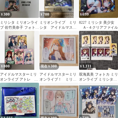
300
700
699
¥
¥
¥
ミリシタ ミリオンライ
ミリオンライブ ミリ
8227 ミリシタ 美少女
ブ 佐竹美奈子 フォト風
シタ アイドルマスタ
Ａ−４クリアファイル
カード 四コマ
ー マルチアクリルス
タンド
800
300
1,111
¥
現在 ¥
¥
アイドルマスターミリ
アイドルマスターミリ
双海真美 フォトカ ミリ
オンライブ アトレ ミ
オンライブ！ ミリシ
オンライブ ミリシタ9
リシタ
タ9周年 特典 所恵美
周年 周年衣装