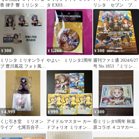
香 律子 響 ミリシタ 特
タ EX03
リシタ セブン ブロ
典 ポストカード
FAITH/TO/FAITH
マイド ノーマル エ
ミリー
300
1,266
300
¥
¥
¥
ミリシタ ミリオンライ
やよい ミリシタ2周年
週刊ファミ通 2024/6/27
ブ 豊川風花 フォト風カ
号 No.1853 『ミリシ
ード チェキ 名刺カード
タ』7周年特集号
4,999
999
300
¥
¥
¥
くじ引き堂 ミリオン
アイドルマスター カー
⑥ミリシタ9周年 秋葉
ライブ 七尾百合子
ドフォリオ ミリオンラ
原コラボ ４コマカード
アクリルスタンド
イブ！ 箱崎星梨花
二階堂千鶴