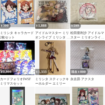
300
1,888
599
¥
¥
¥
ミリシタ キャラカード
アイドルマスター ミリ
松田亜利沙 アイドルマ
2枚セット
オンライブ ミリシタ く
スター ミリオンライブ
じ パネル
ミリシタ 9周年 缶バッ
ジ
1,999
1,333
800
¥
¥
現在 ¥
カードフォリオIWSF
ミリシタ スティックキ
永吉昴 アクスタ
ミリマスセット
ーホルダー エミリー