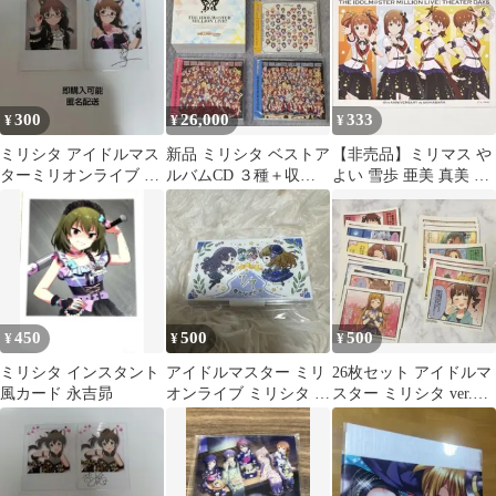
300
26,000
333
¥
¥
¥
ミリシタ アイドルマス
新品 ミリシタ ベストア
【非売品】ミリマス や
ターミリオンライブ 秋
ルバムCD ３種＋収納
よい 雪歩 亜美 真美 ミ
月律子 フォト風カード
BOX
リシタ 特典 ポストカー
チェキ
ド
450
500
500
¥
¥
¥
ミリシタ インスタント
アイドルマスター ミリ
26枚セット アイドルマ
風カード 永吉昴
オンライブ ミリシタ ア
スター ミリシタ ver.A
クリルスタンド
前半 4コマカード d