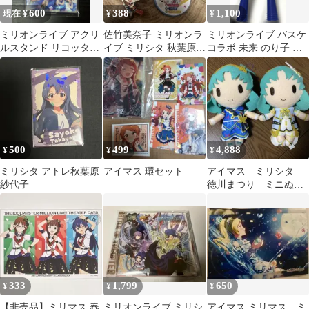
600
388
1,100
現在 ¥
¥
¥
ミリオンライブ アクリ
佐竹美奈子 ミリオンラ
ミリオンライブ バスケ
ルスタンド リコッタ
イブ ミリシタ 秋葉原
コラボ 未来 のり子 環
Eternal Harmony
缶バッジ ラバスト
島根 スサノオマジック
応援
500
499
4,888
¥
¥
¥
ミリシタ アトレ秋葉原
アイマス 環セット
アイマス ミリシタ
紗代子
徳川まつり ミニぬい
ぐるみ セット
333
1,799
650
¥
¥
¥
【非売品】ミリマス 春
ミリオンライブ ミリシ
アイマス ミリマス ミ