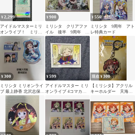
2,299
900
550
¥
¥
¥
アイドルマスターミリ
ミリシタ クリアファ
ミリシタ 9周年 アト
オンライブ！ ミリシ
イル 後半 9周年 秋
レ特典カード
タ9th チケット風カー
葉原 スタンプラリー
ド 徳川まつり
アイドルマスター
300
599
300
¥
¥
現在 ¥
ミリシタ ミリオンライ
アイドルマスター ミリ
【ミリシタ】アクリル
ブ 最上静香 北沢志保
オンライブ 4コマカー
キーホルダー 天海春
フォト風カード チェキ
ド ロコ 秋葉原 ミリシ
香
名刺カード
タ