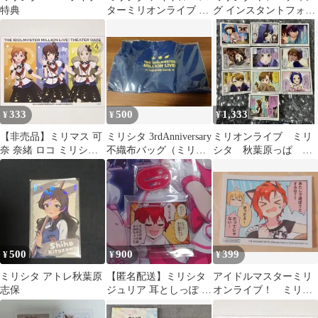
特典
ターミリオンライブ 松
グ インスタントフォト
田亜利沙 フォト風カー
風カード 他 エミリー 7
ド チェキ
点セット
333
500
1,333
¥
¥
¥
【非売品】ミリマス 可
ミリシタ 3rdAnniversary
ミリオンライブ ミリ
奈 奈緒 ロコ ミリシタ
不織布バッグ（ミリオ
シタ 秋葉原っぱ 購
特典 ポストカード
ンライブ！）
入特典 特製4コマカー
ド セット
500
900
399
¥
¥
¥
ミリシタ アトレ秋葉原
【匿名配送】ミリシタ
アイドルマスターミリ
志保
ジュリア 耳としっぽ ア
オンライブ！ ミリシ
クリルスタンド 四コマ
タ9周年 特典 ジュリ
アクスタ
ア