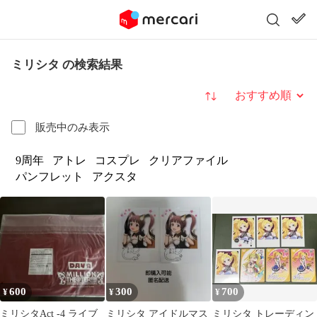
ミリシタ の検索結果
並び替え
販売中のみ表示
9周年
アトレ
コスプレ
クリアファイル
パンフレット
アクスタ
600
300
700
¥
¥
¥
ミリシタAct -4 ライブ
ミリシタ アイドルマス
ミリシタ トレーディン