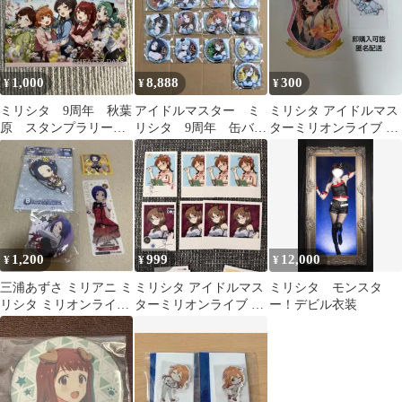
1,000
8,888
300
¥
¥
¥
ミリシタ 9周年 秋葉
アイドルマスター ミ
ミリシタ アイドルマス
原 スタンプラリー
リシタ 9周年 缶バッ
ターミリオンライブ 中
限定 クリアファイ
ジ 765ASセット
谷育 フォト風カード チ
ル アイドルマスター
ェキ くじ
1,200
999
12,000
¥
¥
¥
三浦あずさ ミリアニ ミ
ミリシタ アイドルマス
ミリシタ モンスタ
リシタ ミリオンライブ
ターミリオンライブ 秋
ー！デビル衣装
ラバスト 缶バッジ
月律子 フォト風カード
チェキ