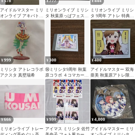
578
777
444
¥
¥
¥
アイドルマスター ミリ
ミリオンライブ ミリシ
ミリオンライブ ミリシ
オンライブ アキバトリ
タ 秋葉原っぱフェステ
タ 9周年 アトレ 特典 4
ム 9th コースター 高
ィバル 島原エレナ フォ
コマ 矢吹可奈
槻やよい
ト風カード
999
300
400
¥
¥
¥
ミリシタ アトレコラボ
⑭ミリシタ9周年 秋葉
アイドルマスター 双海
アクスタ 真壁瑞希
原コラボ ４コマカード
亜美 秋葉原アトレ限定
エミリー スチュアート
カード ミリオンライブ
ミリシタ
666
999
4,000
¥
¥
¥
ミリオンライブ トレー
アイマス ミリシタ 佐竹
アイドルマスター ミリ
ディング手ぬぐい 高坂
美奈子 フォト風カード
オンライブ ミリシタ ア