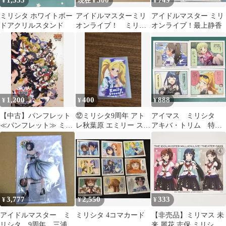
1,555
300
749
¥
現在 ¥
¥
ミリシタ ホワイトボー
アイドルマスターミリ
アイドルマスター ミリ
ドアクリルスタンド
オンライブ！ ミリシ
オンライブ！最上静香
タ9周年 特典 天空橋
朋花
1,200
400
888
¥
¥
¥
【中古】パンフレット
⑫ミリシタ9周年 アト
アイマス ミリシタ
≪パンフレット≫ ミリ
レ秋葉原 エミリー スチ
アキバ・トリム 特製4
シタ感謝祭 2021?2022
ュアート
コマカード4点
パンフレット 復刻版
3,777
2,550
333
¥
¥
¥
アイドルマスター ミ
ミリシタ 4コマカード
【非売品】ミリマス 未
リシタ 9周年 三浦あ
来 麗花 志保 ミリシタ