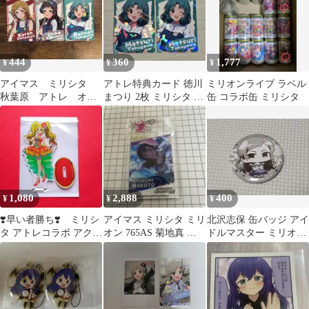
444
360
1,777
¥
¥
¥
アイマス ミリシタ
アトレ特典カード 徳川
ミリオンライブ ラベル
秋葉原 アトレ オリ
まつり 2枚 ミリシタ 9
缶 コラボ缶 ミリシタ
ジナルカード 特典 3
周年
種
1,080
2,888
400
¥
¥
¥
❣️早い者勝ち❣️ ミリシ
アイマス ミリシタ ミリ
北沢志保 缶バッジ アイ
タ アトレコラボ アクス
オン 765AS 菊地真 カ
ドルマスター ミリオン
タ エミリー・スチュア
ラ鉄
ライブ ミリシタ
ート