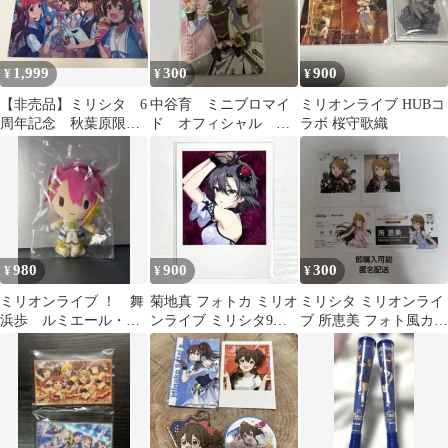
1,999
300
900
¥
¥
¥
【非売品】ミリシタ 6
中谷育 ミニブロマイ
ミリオンライブ HUBコ
周年記念 秋葉原限
ド オフィシャル 抽
ラボ 桜守歌織
定 スタンプラリー
選くじD賞 ミリシ
A4クリアファイル
タ ミリオン ガラポ
ン
980
900
300
¥
¥
¥
ミリオンライブ ！ 舞
菊地真 フォトカ ミリオ
ミリシタ ミリオンライ
浜歩 ルミエール・パ
ンライブ ミリシタ9周
ブ 所恵美 フォト風カー
ピヨン
年 周年衣装
ド チェキ 名刺カード