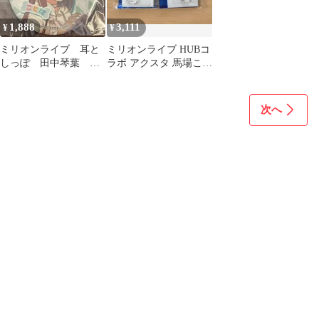
1,888
3,111
¥
¥
ミリオンライブ 耳と
ミリオンライブ HUBコ
しっぽ 田中琴葉 缶
ラボ アクスタ 馬場この
バッジ
み
次へ