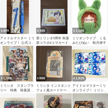
5点セット
499
300
1,500
¥
¥
¥
アイドルマスター ミリ
⑧ミリシタ9周年 秋葉
ミリオンライブ くる
オンライブ！ 公式コン
原コラボ4コマカード
みたぴぬい 秋月律子
サートライト Fairy
中谷育
1,500
800
1,929
¥
¥
¥
ミリシタ スタンプラ
ミリシタ インスタント
アイドルマスターミリ
リー 特典 秋葉原
フォト風カードケース
オンライブ！ ミリシタ
クリアファイル 3枚
7th
白石紬