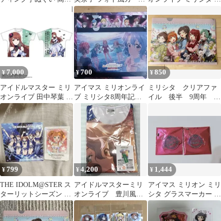
海美 ミリシタ ミリアニ
ポストカード
クアリウス キーホルダ
10th
ー 限定
7,000
700
850
¥
¥
¥
アイドルマスター ミリ
アイマス ミリオンライ
ミリシタ クリアファ
オンライブ 田中琴葉 T
ブ ミリシタ8周年記念
イル 後半 9周年 秋
シャツ モルフォ・パレ
＋ミリオンライブ9周年
葉原 スタンプラリー
シア
クリアファイル
アイドルマスター
799
4,200
1,444
¥
¥
¥
THE IDOLM@STER ス
アイドルマスターミリ
アイマス ミリオン ミリ
ターリットシーズン 特
オンライブ 豊川風花
シタ グラスマーカー エ
典
フルグラフィックTシ
ミリー
ャツ ミリシタ