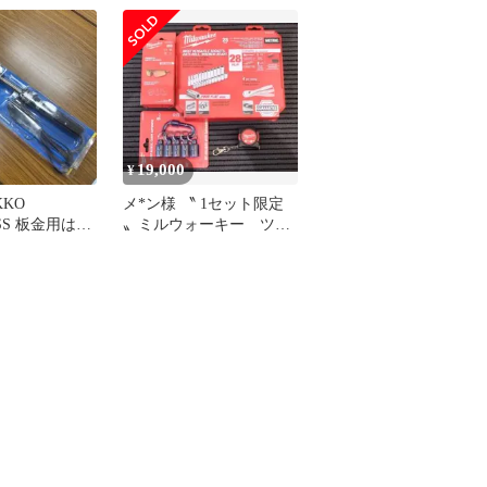
19,000
¥
KKO
メ*ン様 〝 1セット限定
ESS 板金用はん
〟ミルウォーキー ツー
クロムヒーター
ルセット まとめ