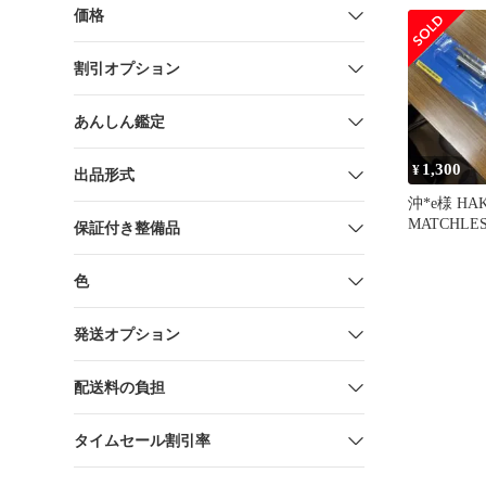
価格
割引オプション
あんしん鑑定
1,300
¥
出品形式
沖*e様 HA
MATCHL
保証付き整備品
だこて ニ
色
発送オプション
配送料の負担
タイムセール割引率