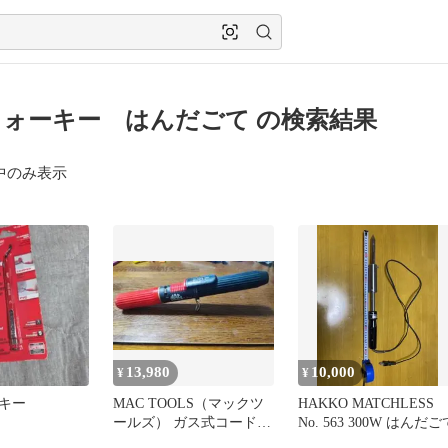
ォーキー はんだごて の検索結果
中のみ表示
13,980
10,000
¥
¥
キー
MAC TOOLS（マックツ
HAKKO MATCHLESS
ールズ） ガス式コードレ
No. 563 300W はんだご
スはんだこて（ST115）