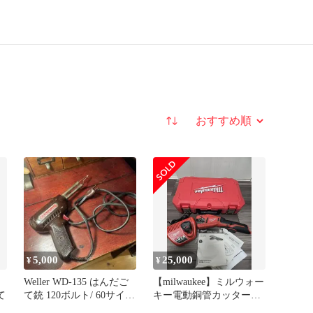
並び替え
5,000
25,000
¥
¥
Weller WD-135 はんだご
【milwaukee】ミルウォー
て
て銃 120ボルト/ 60サイク
キー電動銅管カッター
ル 米国製
2471-20JP充電器付き