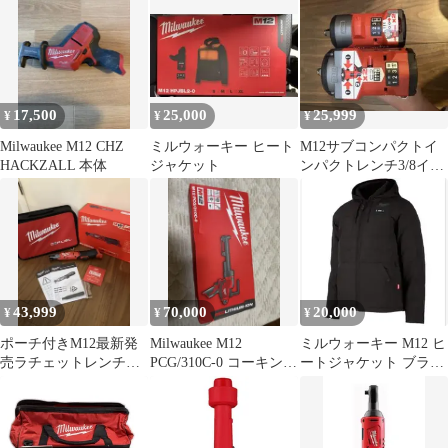
ー
キー
17,500
25,000
25,999
¥
¥
¥
Milwaukee M12 CHZ
ミルウォーキー ヒート
M12サブコンパクトイ
HACKZALL 本体
ジャケット
ンパクトレンチ3/8イン
チmilwaukeeミルウォー
キー
43,999
70,000
20,000
¥
¥
¥
ポーチ付きM12最新発
Milwaukee M12
ミルウォーキー M12 ヒ
売ラチェットレンチ
PCG/310C-0 コーキング
ートジャケット ブラッ
3/8milwaukeeミルウォ
ガン
ク M12 HPJBL2
ーキー