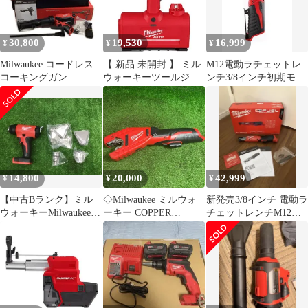
30,800
19,530
16,999
¥
¥
¥
Milwaukee コードレス
【 新品 未開封 】 ミル
M12電動ラチェットレ
コーキングガン
ウォーキーツールジャ
ンチ3/8インチ初期モデ
M12PCG/310C-0 レッド
パン合同会社 M12 AIR-
ルmilwaukeeミルウォー
ケース付 12v
TIP ノズル 98020 未使
キー
用 送料無料
14,800
20,000
42,999
¥
¥
¥
【中古Bランク】ミル
◇Milwaukee ミルウォ
新発売3/8インチ 電動ラ
ウォーキーMilwaukee
ーキー COPPER
チェットレンチM12
18V充電式ヒートガン
TUBING CUTTER 充電
milwaukeeミルウォーキ
M18 BHG 本体のみ
式チューブカッター
ー
ノズル7点付き◆アクト
2471-20【藤沢店】
ツール富山店◇BR