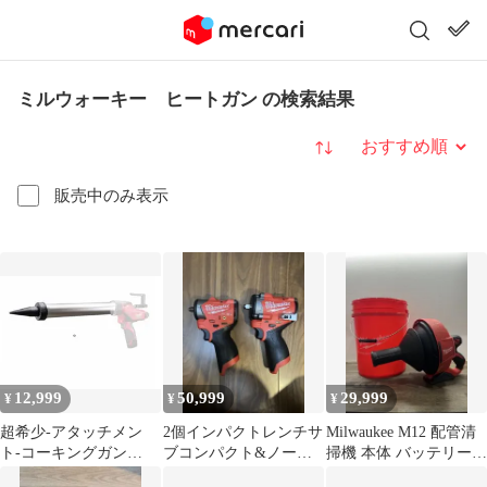
ミルウォーキー ヒートガン の検索結果
並び替え
販売中のみ表示
12,999
50,999
29,999
¥
¥
¥
超希少-アタッチメン
2個インパクトレンチサ
Milwaukee M12 配管清
ト-コーキングガン
ブコンパクト&ノーマ
掃機 本体 バッテリー
milwaukeeミルウォーキ
ルmilwaukeeミルウォー
充電器