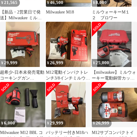
21,565
46,500
8,000
¥
¥
¥
【新品・2営業日で発
Milwaukee M18
ミルウォーキーM１
送】Milwaukee ミルウ
２ ブロワー
ォーキー M18 26mm 集
じんアダプター
(M18FDDEXL0APJ
7317)
29,999
26,999
25,000
¥
¥
¥
超希少-日本未発売電動
M12電動インパクトレ
【milwaukee】ミルウォ
コーキングガン
ンチ3/8インチミルウォ
ーキー電動銅管カッタ
milwaukeeミルウォーキ
ーキー milwaukee
ー2471-20JP充電器付き
ー
6,000
29,999
26,999
¥
¥
¥
Milwaukee M12 BBL コ
バッテリー付きM18ハ
M12サブコンパクトイ