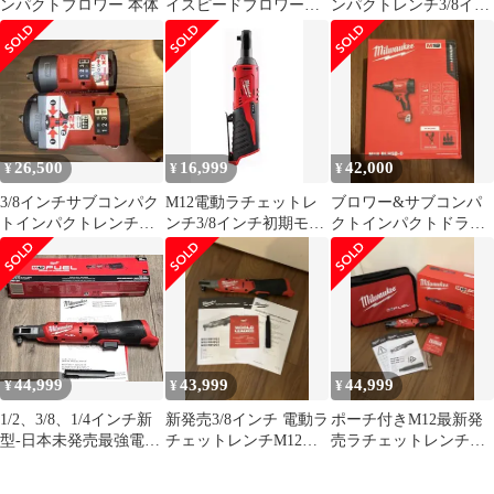
ンパクトブロワー 本体
イスピードブロワー
ンパクトレンチ3/8イン
milwaukeeミルウォーキ
チmilwaukeeミルウォー
ー
キー
26,500
16,999
42,000
¥
¥
¥
3/8インチサブコンパク
M12電動ラチェットレ
ブロワー&サブコンパ
トインパクトレンチミ
ンチ3/8インチ初期モデ
クトインパクトドライ
ルウォーキーmilwaukee
ルmilwaukeeミルウォー
バーmilwaukeeミルウォ
キー
ーキー
44,999
43,999
44,999
¥
¥
¥
1/2、3/8、1/4インチ新
新発売3/8インチ 電動ラ
ポーチ付きM12最新発
型-日本未発売最強電動
チェットレンチM12
売ラチェットレンチ
ラチェットレンチ
milwaukeeミルウォーキ
3/8milwaukeeミルウォ
milwaukeeミルウォーキ
ー
ーキー