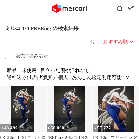
ミルコ 1/4 FREEing の検索結果
並び替え
販売中のみ表示
新品、未使用
目立った傷や汚れなし
送料込み(出品者負担)
個人
あんしん鑑定利用可能
M
48,499
50,000
57,777
¥
¥
¥
FREEing B-STYLE ヒロ
FREEing ミルコ 1/4ス
FREEing フリーイング