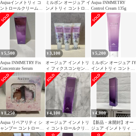
Aujuaインメトリィ コ
ミルボン オージュア イ
Aujua INMMETRY
ントロールクリーム
ンメトリィ コントロー
Control Cream 135g
135g
ルクリーム
5,500
3,100
5,200
¥
¥
¥
Aujua INMMETRY Fix
オージュア インメトリ
ミルボン オージュア I
Concentrate Serum
ィ フィクスコンセント
インメトリィ コントロ
レート ミルク20g×3本
ール クリーム 135g
セット
1,250
4,100
4,000
¥
¥
¥
Aujua リペアリティ シ
オージュア インメトリ
【新品・未開封】オー
ャンプー コントロール
ィ コントロールクリー
ジュア インメトリィ コ
クリーム セット
ム135g
ントロールクリーム