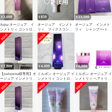
3,600
850
13,500
¥
¥
¥
Aujua オージュア イ
オージュア インメト
オージュア インメト
ンメトリィ コントロー
リィ フィクスコンセ
リィ シャンプー•トリ
ル クリーム
ントレート ミルク ミニ
ートメント•コントロー
サイズ 20g
ルクリーム
3,800
4,499
6,980
¥
¥
¥
【joulutarina様専用】オ
ミルボン オージュア イ
ミルボン オージュア イ
ージュア インメトリィ
ンメトリィ コントロー
ンメトリィ ヘアトリー
コントロールクリーム
ルクリーム トリートメ
トメント 250g milbon
ント
aujua LSC