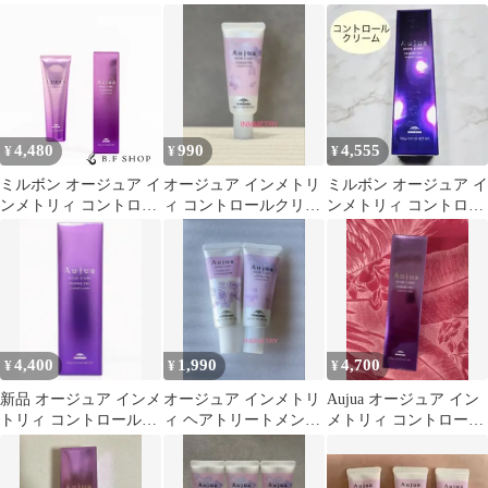
ト
ム 20g×2本セット
ム 135g
4,480
990
4,555
¥
¥
¥
ミルボン オージュア イ
オージュア インメトリ
ミルボン オージュア イ
ンメトリィ コントロー
ィ コントロールクリー
ンメトリィ コントロー
ル クリーム 135g アウ
ム 20g お試し
ルクリーム トリートメ
トバス milbon aujua
ント
LSC
4,400
1,990
4,700
¥
¥
¥
新品 オージュア インメ
オージュア インメトリ
Aujua オージュア イン
トリィ コントロールク
ィ ヘアトリートメント
メトリィ コントロール
リーム135g
2種類 お試し
クリーム