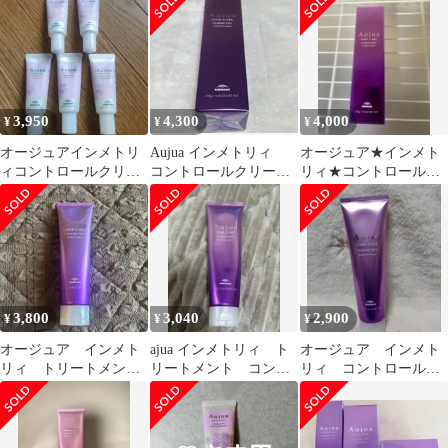
135g（箱付き）
3,950
4,300
4,000
¥
¥
¥
オージュアインメトリ
Aujua インメトリィ
オージュア★インメト
ィコントロールクリー
コントロールクリーム
リィ★コントロールク
ム 20g×5本
135g 新品未開封
リーム
3,800
3,040
2,900
¥
¥
¥
オージュア インメト
ajua インメトリィ ト
オージュア インメト
リィ トリートメン
リートメント コント
リィ コントロールク
ト コントロールクリ
ロールクリーム
リーム 135g
ーム