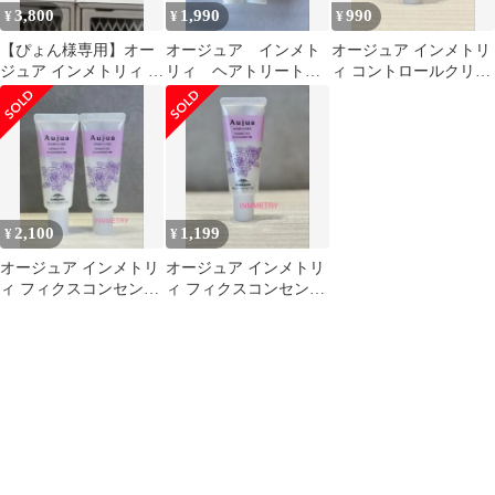
3,800
1,990
990
¥
¥
¥
【ぴょん様専用】オー
オージュア インメト
オージュア インメトリ
ジュア インメトリィ コ
リィ ヘアトリートメ
ィ コントロールクリー
ントロールクリーム
ント２種類 お試し
ム 20g お試し
135g（箱付き）
2,100
1,199
¥
¥
オージュア インメトリ
オージュア インメトリ
ィ フィクスコンセント
ィ フィクスコンセント
レートミルク 20g×2本
レート ミルク20g お試
セット
し