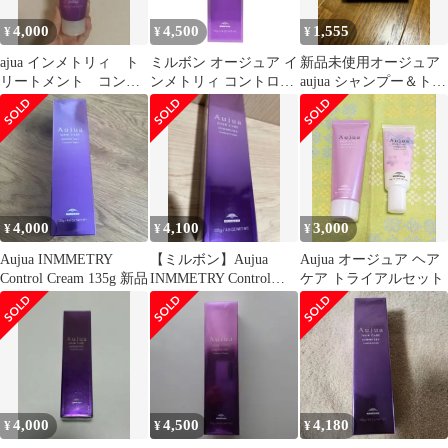
4,000
4,500
1,555
¥
¥
¥
ajua インメトリィ ト
ミルボン オージュア イ
新品未使用オージュア
リートメント コント
ンメトリィ コントロー
aujua シャンプー＆トリ
ロールクリーム
ル クリーム 135g 美容
ートメント トラベル
室専売 サロン専売 トリ
セット
ートメント 保湿 IY
Aujua MILBON
4,000
4,100
3,000
¥
¥
¥
Aujua INMMETRY
【ミルボン】Aujua
Aujua オージュア ヘア
Control Cream 135g 新品
INMMETRY Control
ケア トライアルセット
Cream 135g
4,000
4,500
4,180
¥
¥
¥