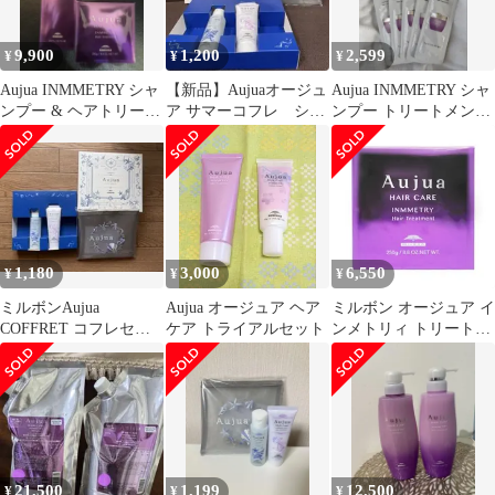
9,900
1,200
2,599
¥
¥
¥
Aujua INMMETRY シャ
【新品】Aujuaオージュ
Aujua INMMETRY シャ
ンプー & ヘアトリート
ア サマーコフレ シャ
ンプー トリートメント
メント セット
ンプーヘアトリートメ
トラベルセット
ント非売品
1,180
3,000
6,550
¥
¥
¥
ミルボンAujua
Aujua オージュア ヘア
ミルボン オージュア イ
COFFRET コフレセッ
ケア トライアルセット
ンメトリィ トリートメ
ト 2026サマー
ント 250g 美容室専売
サロン専売 ヘアトリー
トメント 保湿 IY Aujua
MILBON
21,500
1,199
12,500
¥
¥
¥