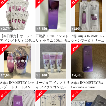
2,799
5,450
800
¥
¥
¥
【本日限定】オージュ
正規品 Aujua インメト
ᵕ*̈様 Aujua INMMETRY
ア インメトリィ 10包セ
リィ セラム 100ml 洗い
シャンプー＆トリート
ット シャンプー＆トリ
流さないトリートメン
メント サンプル
ートメント
ト
7,000
3,100
4,400
¥
¥
¥
Aujua INMMETRY シャ
オージュア インメトリ
Aujua INMMETRY Fix
ンプー トリートメント
ィ フィクスコンセント
Concentrate Serum
セット
レート ミルク20g×3本
セット