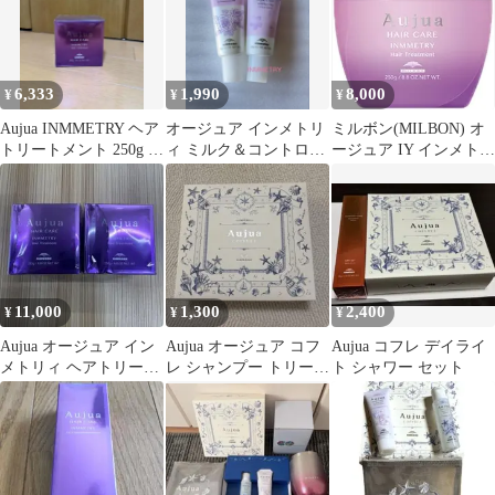
ル 美容室専売 サロン専
売 IY Aujua MILBON
6,333
1,990
8,000
¥
¥
¥
Aujua INMMETRY ヘア
オージュア インメトリ
ミルボン(MILBON) オ
トリートメント 250g 新
ィ ミルク＆コントロー
ージュア IY インメトリ
品未開封
ルクリーム 2種類 お試
ィ ヘアトリートメント
し
250g
11,000
1,300
2,400
¥
¥
¥
Aujua オージュア イン
Aujua オージュア コフ
Aujua コフレ デイライ
メトリィ ヘアトリート
レ シャンプー トリート
ト シャワー セット
メント 250g 2個
メント ポーチ