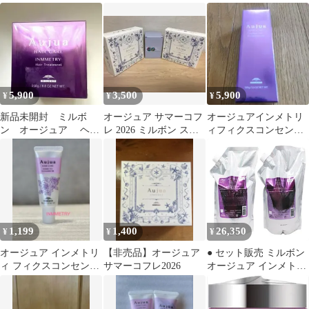
ト
お試しサンプル
ンプー トリートメント
5,900
3,500
5,900
¥
¥
¥
新品未開封 ミルボ
オージュア サマーコフ
オージュアインメトリ
ン オージュア ヘア
レ 2026 ミルボン ステ
ィフィクスコンセント
トリートメント 流す
ンレス製タンブラー
レートミルク 100g
タイプ
1,199
1,400
26,350
¥
¥
¥
オージュア インメトリ
【非売品】オージュア
● セット販売 ミルボン
ィ フィクスコンセント
サマーコフレ2026
オージュア インメトリ
レート ミルク20g お試
ィ シャンプー 1000ml +
し
ヘアトリートメント
1000g 詰め替え レフィ