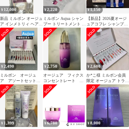
12,000
2,220
1,150
¥
¥
¥
新品 ミルボン オージュ
ミルボン Aujua シャン
【新品】2026夏オージ
ア インメトリィ ヘアト
プー トリートメント サ
ュアコフレ シャンプー
リートメント 1000g詰
ンプルセット 4種 8本
トリートメント ポーチ
め替え
セット
2,490
2,750
2,600
¥
¥
¥
ミルボン オージュ
オージュア フィクス
か*こ様 ミルボン会員
ア アソートセット
コンセントレート ミ
限定 オージュア トライ
2026 1種類変更あり
ルク オージュア インメ
アル アソートセット
おまけ付き
トリィ ミルボン
1,399
6,780
8,000
¥
¥
¥