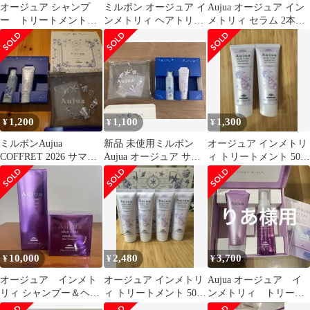
オージュア シャンプ
ミルボン オージュア イ
Aujua オージュア イン
ー トリートメント
ンメトリィ ヘアトリー
メトリィ セラム 2本セ
ポーチ Aujua
トメント 250g milbon
ット
aujua LSC
1,200
1,100
1,300
¥
¥
¥
ミルボンAujua
新品 未使用ミルボン
オージュア インメトリ
COFFRET 2026 サマー
Aujua オージュア サマ
ィ トリートメント 50g
コフレセット
ーコフレ2026 限定 ポー
2本セット
チ付
10,000
2,480
3,700
¥
¥
¥
オージュア インメト
オージュア インメトリ
Aujua オージュア イ
リィ シャンプー＆ヘア
ィ トリートメント 50g
ンメトリィ トリート
トリートメント セット
4本セット
メント