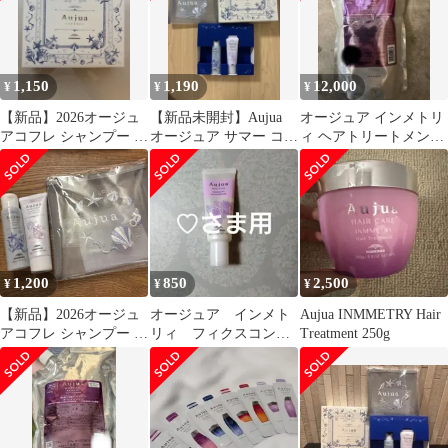
1,150
1,190
12,000
¥
¥
¥
【新品】2026オージュ
【新品未開封】Aujua
オージュア インメトリ
アコフレ シャンプー ト
オージュア サマー コフ
ィ ヘアトリートメント
リートメント ポーチセ
レセット 2026
1000g
ット
1,200
850
2,500
¥
¥
¥
【新品】2026オージュ
オージュア インメト
Aujua INMMETRY Hair
アコフレ シャンプー ト
リィ フィクスコンセ
Treatment 250g
リートメント ポーチセ
ントレート ミルク ミニ
ット
サイズ 20g