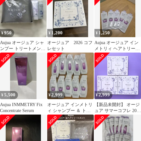
950
1,200
1,250
¥
¥
¥
Aujua オージュア シャ
オージュア 2026 コフ
Aujua オージュア イン
ンプー トリートメント
レセット
メトリィ ヘアトリート
ポーチセット
メント 9g×5包
5,500
2,999
2,999
¥
¥
¥
Aujua INMMETRY Fix
オージュア インメトリ
【新品未開封】 オージ
Concentrate Serum
ィ シャンプー ＆ トリ
ュア サマーコフレ 2026
ートメント サンプル 各
3個セット まとめ売り
5包