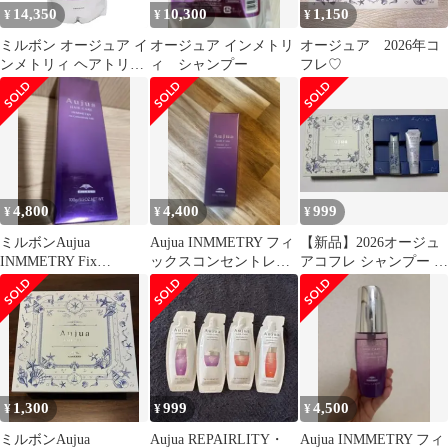
14,350
10,300
1,150
¥
¥
¥
ミルボン オージュア イ
オージュア インメトリ
オージュア 2026年コ
ンメトリィ ヘアトリー
ィ シャンプー
フレ♡
トメント 1000g 詰め替
え レフィル 美容室専売
サロン専売 トリートメ
ント 保湿 IY Aujua
MILBON
4,800
4,400
999
¥
¥
¥
ミルボンAujua
Aujua INMMETRY フィ
【新品】2026オージュ
INMMETRY Fix
ックスコンセントレー
アコフレ シャンプー ト
Concentrate Milk
トセラム 100mL
リートメント ポーチ
無し
1,300
999
4,500
¥
¥
¥
ミルボンAujua
Aujua REPAIRLITY・
Aujua INMMETRY フィ