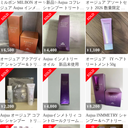
ミルボン MILBON オー
✨新品✨Aujua コフレ
オージュア アソートセ
ジュア Aujua インメト
シャンプー トリートメ
ット 2026 数量限定 ミ
リィ INMMETRY シャ
ント ポーチセット
ラジェリィ インメトリ
ンプー ・ヘアトリート
ィ他
メントセットセット
500ml & 500g
6,500
4,400
1,100
¥
¥
¥
オージュア アクアヴィ
Aujua インメトリー
オージュア IY ヘアト
ア シャンプー＆トリー
オイル 新品未使用
リートメント50g
トメント セット
2,200
4,000
8,200
¥
¥
¥
Aujua オージュア コフ
Aujuaインメトリィ コ
Aujua INMMETRY シャ
レ シャンプー トリー
ントロールクリーム
ンプー＆ヘアトリート
トメント セット
135g
メントセット