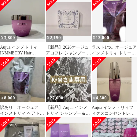
3,800
2,150
13,000
¥
¥
¥
Aujua インメトリィ
【新品】2026オージュ
ラスト1つ。オージュア
INMMETRY Hair
アコフレ シャンプー ト
インメトリィ トリート
Treatment 250g
リートメント ポーチセ
メント1000g
ット
8,000
27,600
4,500
¥
¥
¥
訳あり オージュア
【新品】Aujua インメ
Aujua インメトリィフ
インメトリィ ヘアトリ
トリィ シャンプー＆ト
ィクスコンセントレー
ートメント 1000g 詰替
リートメント 1800ml/g
トセラム ヘアトリー
トメント