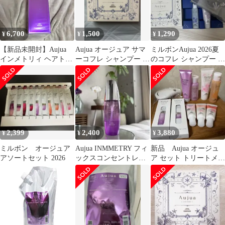
6,700
1,500
1,290
¥
¥
¥
【新品未開封】Aujua
Aujua オージュア サマ
ミルボンAujua 2026夏
インメトリィ ヘアトリ
ーコフレ シャンプー ト
のコフレ シャンプー ト
ートメント 500g
リートメント
リートメント セット
2,399
2,400
3,880
¥
¥
¥
ミルボン オージュア
Aujua INMMETRY フィ
新品 Aujua オージュ
アソートセット 2026
ックスコンセントレー
ア セット トリートメン
トセラム
ト シャンプー クエン
チ