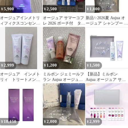
5,900
2,500
1,800
¥
¥
¥
オージュアインメトリ
オージュア サマーコフ
新品✨2026夏 Aujua オ
ィフィクスコンセント
レ 2026 ポーチ付 タン
ージュア シャンプー ト
レートセラム 100ml
ブラーセット
リートメント コフレ
2,999
1,200
1,500
¥
¥
¥
オージュア インメト
ミルボン ジェミールフ
【新品】ミルボン
リィ トリートメン
ラン Aujua オージュア
Aujua オージュア サマ
ト 2本セット
3点セット ヘアケア 美
ーコフレ 2026 限定コフ
髪
レ
18,150
2,000
2,999
¥
¥
¥