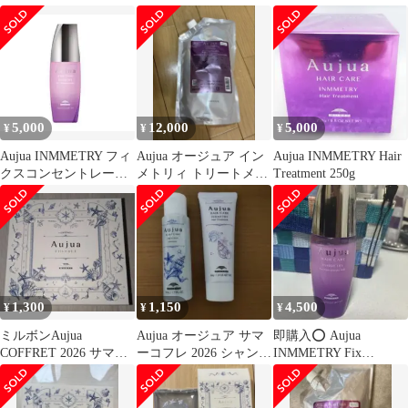
クスコンセントレート
ントロールクリーム
ミルク20g
135g（箱付き）
5,000
12,000
5,000
¥
¥
¥
Aujua INMMETRY フィ
Aujua オージュア イン
Aujua INMMETRY Hair
クスコンセントレート
メトリィ トリートメン
Treatment 250g
セラム
ト 1000g
1,300
1,150
4,500
¥
¥
¥
ミルボンAujua
Aujua オージュア サマ
即購入⭕️ Aujua
COFFRET 2026 サマ
ーコフレ 2026 シャンプ
INMMETRY Fix
ー コフレセット
ー、トリートメントの
Concentrate Milk
み