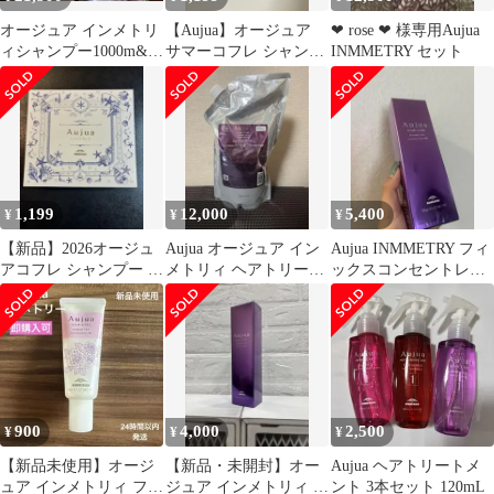
オージュア インメトリ
【Aujua】オージュア
❤︎ rose ❤︎ 様専用Aujua
ィシャンプー1000m&ト
サマーコフレ シャンプ
INMMETRY セット
リートメント1000g新品
ー トリートメント
未使用
1,199
12,000
5,400
¥
¥
¥
【新品】2026オージュ
Aujua オージュア イン
Aujua INMMETRY フィ
アコフレ シャンプー ト
メトリィ ヘアトリート
ックスコンセントレー
リートメント ポーチセ
メント 1000g 詰替
トミルク 100g
ット
900
4,000
2,500
¥
¥
¥
【新品未使用】オージ
【新品・未開封】オー
Aujua ヘアトリートメ
ュア インメトリィ フィ
ジュア インメトリィ コ
ント 3本セット 120mL