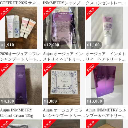
COFFRET 2026 サマ
INMMETRYシャンプー
クスコンセントレート
ー コフレセット
トリートメントセット
セラム
1,910
12,000
1,100
¥
¥
¥
2026オージュアコフレ
Aujua オージュア イン
オージュア インメト
シャンプー トリートメ
メトリィ ヘアトリート
リィ ヘアトリートメ
ント ポーチ他トリ一ト
メント 1000g
ント ミルク ミニサイ
メント2本
ズ 20g
4,180
1,080
13,000
¥
¥
¥
Aujua INMMETRY
Aujua オージュア コフ
Aujua INMMETRY シャ
Control Cream 135g
レ シャンプー トリート
ンプー＆ヘアトリート
メント
メントセット