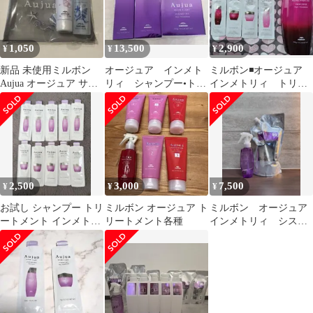
1,050
13,500
2,900
¥
¥
¥
新品 未使用ミルボン
オージュア インメト
ミルボン◾️オージュア
Aujua オージュア サマ
リィ シャンプー•トリ
インメトリィ トリー
ーコフレ2026 限定 ポー
ートメント•コントロー
トメント ＆お試しセッ
チ付
ルクリーム
ト
2,500
3,000
7,500
¥
¥
¥
お試し シャンプー トリ
ミルボン オージュア ト
ミルボン オージュア
ートメント インメトリ
リートメント各種
インメトリィ システ
ィ オージュア
ムトリートメント 1 2