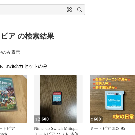
ピア の検索結果
中のみ表示
switchカセットのみ
ds
2,600
600
¥
¥
 ミートピア
Nintendo Switch Miitopia
ミートピア 3DS 95
itch
ミートピア ソフト 本体