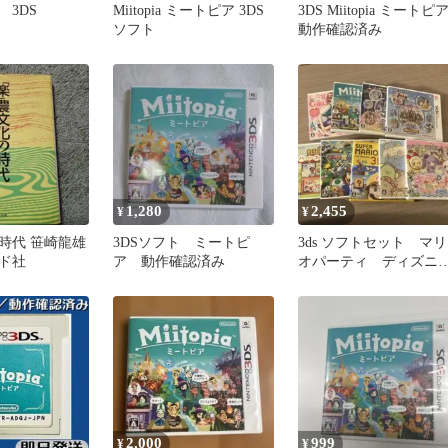
 3DS
Miitopia ミートピア 3DS
3DS Miitopia ミートピ
ソフト
動作確認済み
1,280
2,455
¥
¥
時代 笹崎龍雄
3DSソフト ミートピ
3ds ソフトセット マリ
ド社
ア 動作確認済み
オパーティ ディズニ
ー ミートピア どう
つの森
2,000
999
¥
¥