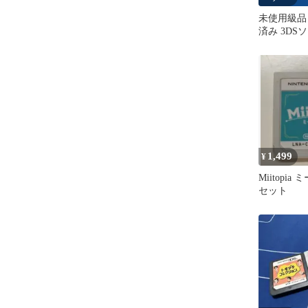
未使用級品
済み 3DS
ア 即日発
1,499
¥
Miitopia
セット