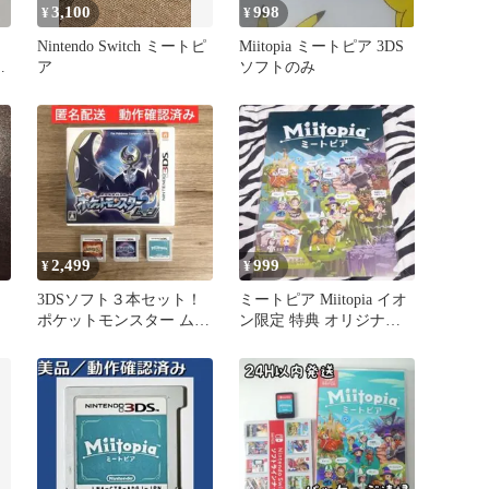
3,100
998
¥
¥
Nintendo Switch ミートピ
Miitopia ミートピア 3DS
ト
ア
ソフトのみ
2,499
999
¥
¥
S
3DSソフト３本セット！
ミートピア Miitopia イオ
ポケットモンスター ムー
ン限定 特典 オリジナル
ン、サン ミートピア 匿
キラキラ ファイル
名配送！