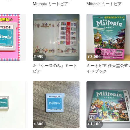
Miitopia ミートピア
Miitopia ミートピア
999
3,000
¥
¥
⚠️『ケースのみ』ミート
ミートピア 任天堂公式
ピア
イドブック
800
1,100
¥
¥