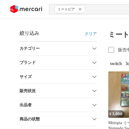
ンツにスキップ
ミートピア
絞り込み
ミート
クリア
カテゴリー
販売
ブランド
switch
3
サイズ
販売状況
出品者
3,000
¥
商品の状態
Miitopia
Nintendo Sw