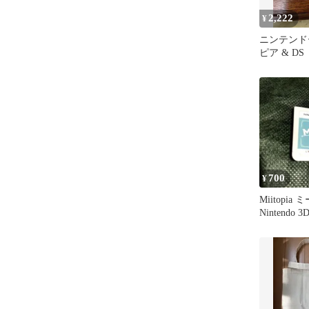
2,222
¥
ニンテンドー
ピア & D
ストIX セ
700
¥
Miitopia
Nintendo 