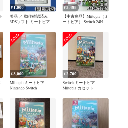
1,000
3,498
¥
¥
ト
美品 ／ 動作確認済み
【中古良品】Miitopia（ミ
3DSソフト ミートピア 即
ートピア） Switch 24H以
日発送
内発送
3,000
2,700
¥
¥
本
Miitopia ミートピア
Switch ミートピア
Nintendo Switch
Miitopia カセット