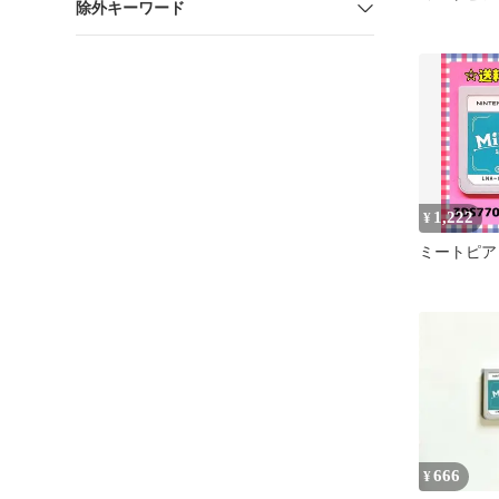
除外キーワード
1,222
¥
ミートピア
666
¥