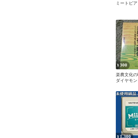
ミートピア
300
¥
楽農文化の
ダイヤモン
1,300
¥