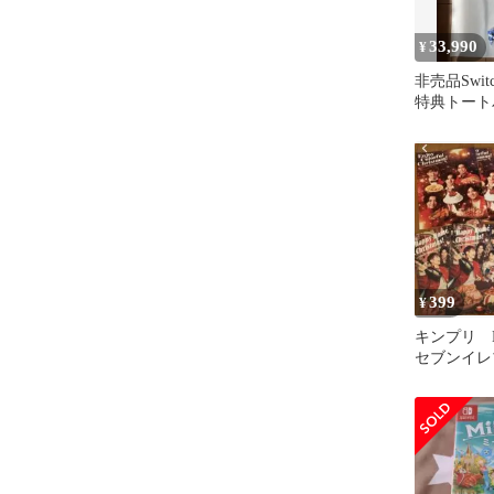
33,990
¥
非売品Swi
特典トート
タルーンガ
ー
399
¥
キンプリ Kin
セブンイレ
グ 平野紫