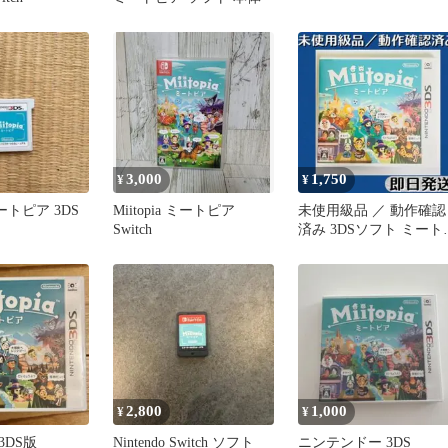
3,000
1,750
¥
¥
 ミートピア 3DS
Miitopia ミートピア
未使用級品 ／ 動作確認
Switch
済み 3DSソフト ミート
ア ケース付 即日発送
2,800
1,000
¥
¥
3DS版
Nintendo Switch ソフト
ニンテンドー 3DS