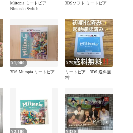
ア
Miitopia ミートピア
3DSソフト ミートピア
Nintendo Switch
1,000
799
¥
¥
3DS Miitopia ミートピア
ミートピア 3DS 送料無
料‼️
ぶ
2,100
330
¥
¥