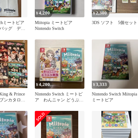
4,200
2,300
¥
¥
tchミートピア
Miitopia ミートピア
3DS ソフト 5個セット
バッグ デル
Nintendo Switch
チャ ランサ
4,200
3,333
¥
¥
g & Prince
Nintendo Switch ミートピ
Nintendo Switch Miitopia
ブンカタロ
ア わんニャン どうぶつ
ミートピア
耀
病院 2本セット