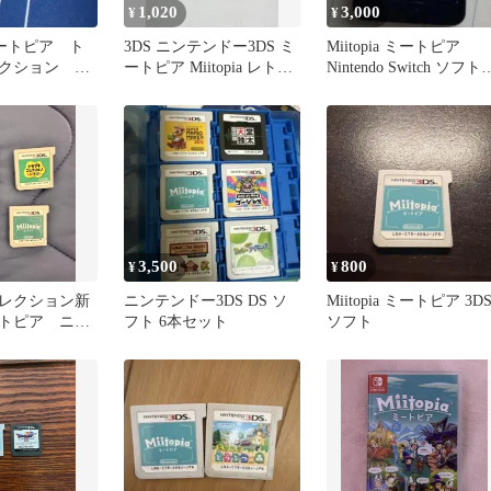
1,020
3,000
¥
¥
 ミートピア ト
3DS ニンテンドー3DS ミ
Miitopia ミートピア
クション 2
ートピア Miitopia レトロ
Nintendo Switch ソフ
ゲームソフト
動作確認済
3,500
800
¥
¥
レクション新
ニンテンドー3DS DS ソ
Miitopia ミートピア 3D
トピア ニン
フト 6本セット
ソフト
DS ヨッシー