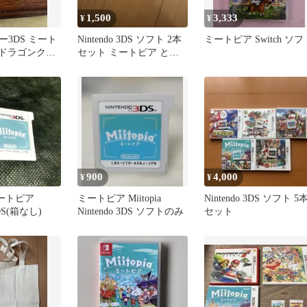
1,500
3,333
¥
¥
3DS ミート
Nintendo 3DS ソフト 2本
ミートピア Switch ソフ
S ドラゴンクエ
セット ミートピア とび
ット
だせ どうぶつの森
900
4,000
¥
¥
 ミートピア
ミートピア Miitopia
Nintendo 3DS ソフト 5
3DS(箱なし)
Nintendo 3DS ソフトのみ
セット