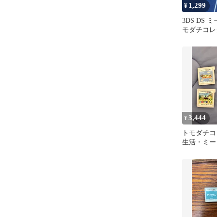
1,299
¥
3DS DS
モダチコレ
本セット
3,444
¥
トモダチコ
生活・ミー
テンドー3
どう森