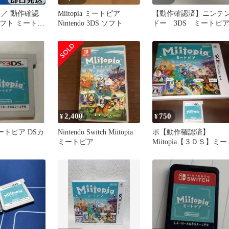
 ／ 動作確認
Miitopia ミートピア
【動作確認済】ニンテ
ソフト ミートピ
Nintendo 3DS ソフト
ドー 3DS ミートピ
送
2,400
750
¥
¥
 ミートピア DSカ
Nintendo Switch Miitopia
ポ【動作確認済】
ミートピア
Miitopia【３ＤＳ】ミー
ピア