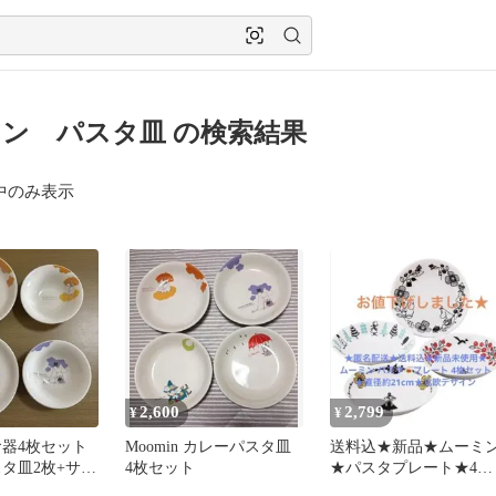
ン パスタ皿 の検索結果
中のみ表示
2,600
2,799
¥
¥
食器4枚セット
Moomin カレーパスタ皿
送料込★新品★ムーミ
スタ皿2枚+サラ
4枚セット
★パスタプレート★4枚
枚
セット★21cm 北欧デザ