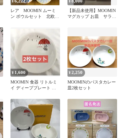
6,222
8,000
¥
¥
ト
レア MOOMIN ムーミ
【新品未使用】MOOMIN
ン ボウルセット 北欧
マグカップ お皿 サラダ
ヤマカ 5枚セット
ボウル デザート皿4箱
セット
1,600
2,250
¥
¥
MOOMIN 食器 リトルミ
MOOMINのパスタカレー
イ ディーププレート パ
皿2枚セット
スタ皿 深皿 2枚 ムーミン