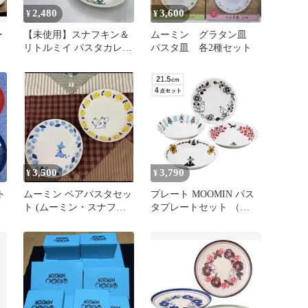
2,480
3,600
¥
¥
ー
【未使用】スナフキン＆
ムーミン グラタン皿
リトルミイ パスタカレー
パスタ皿 各2種セット
2枚セット(皿) 「ムーミ
ン」
3,500
3,790
¥
¥
ト
ムーミン ペアパスタセッ
プレート MOOMIN パス
ト (ムーミン・スナフキ
タプレートセット （
ン)❣️
21.5cm 4点セット 食洗機
対応 電子レンジ対応 磁
器 日本製 皿 お皿 パスタ
皿 セット 食器 ムーミン
北欧 かわいい おしゃれ
プレゼント ギフト キャ
ラクター )