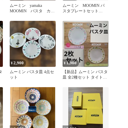
ムーミン yamaka
ムーミン MOOMIN パ
MOOMIN パスタ カレ
スタプレートセット
ー皿 サラダボウル皿
21cm 4枚組 コストコ
4枚
2,900
1,900
¥
¥
タ
ムーミン パスタ皿 4点セ
【新品】ムーミン パスタ
ッ
ット
皿 全2種セット タイトー
非売品 プライズ 食器