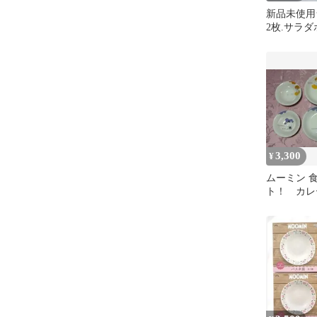
新品未使用
2枚.サラ
ト
3,300
¥
ムーミン 
ト！ カレ
枚+サラダ