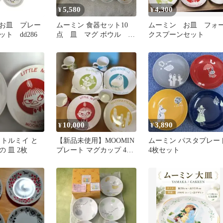
5,580
4,300
¥
¥
お皿 プレー
ムーミン 食器セット10
ムーミン お皿 フォ
ト dd286
点 皿 マグ ボウル 未
クスプーンセット
使用保管品
10,000
3,890
¥
¥
リトルミイ と
【新品未使用】MOOMIN
ムーミン パスタプレー
 皿 2枚
プレート マグカップ 4枚
4枚セット
セット