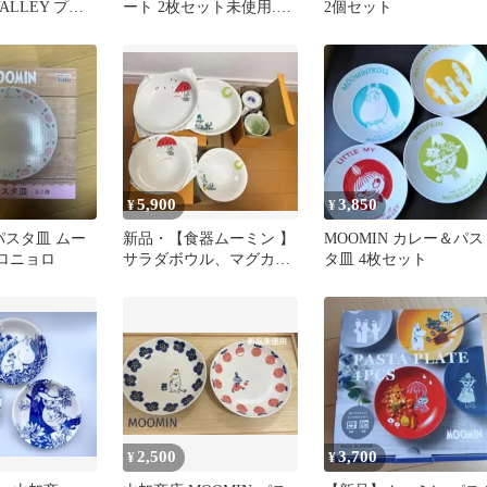
VALLEY プレ
ート 2枚セット未使用.巾
2個セット
ット ムーミン
約21cm深さ約3.8cm
5,900
3,850
¥
¥
 パスタ皿 ムー
新品・【食器ムーミン 】
MOOMIN カレー＆パス
ロニョロ
サラダボウル、マグカッ
タ皿 4枚セット
プ、パスタカレー まと
め売り
2,500
3,700
¥
¥