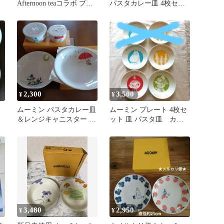
Afternoon teaコラボ プレ
パスタカレー皿 4枚セッ
ート 3枚セット
ト 山加商店
2,300
3,500
¥
¥
ムーミン パスタカレー皿
ムーミン プレート 4枚セ
＆レンジキャニスター セ
ット 皿 パスタ皿 カレ
ット
ー皿 ヤマカ
3,480
2,950
¥
¥