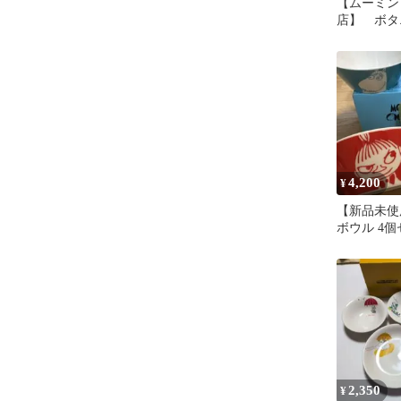
【ムーミン
店】 ボタ
プレート 
4,200
¥
【新品未使
ボウル 4個
店
2,350
¥