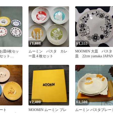
ップ 4個セット 380ml 
柄/4色/大きめ/たっぷり/
日本製/MMZ120-34
1,888
1,555
¥
¥
お皿6枚セッ
ムーミン パスタ カレ
MOOMIN 大皿 パスタ
セット
ー皿４枚セット
皿 22cm yamaka JAPA
・22cm・1枚★
2,400
2,500
¥
¥
ート
MOOMIN ムーミン プレ
ムーミン パスタプレー