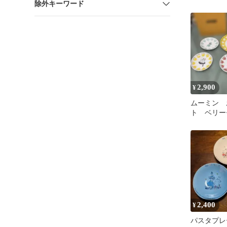
除外キーワード
139
2,900
¥
ムーミン 
ト ベリー
★14cm5枚
新品未使用
2,400
¥
パスタプレ