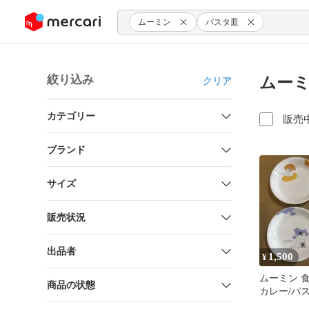
ンツにスキップ
ムーミン
パスタ皿
絞り込み
ムーミ
クリア
カテゴリー
販売
ブランド
サイズ
販売状況
出品者
1,500
¥
ムーミン 
商品の状態
カレー/パ
ダボウル2