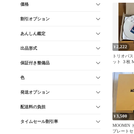
価格
割引オプション
あんしん鑑定
2,222
¥
出品形式
トリオパス
ット ３枚 
保証付き整備品
ミン プレー
色
発送オプション
配送料の負担
3,500
¥
タイムセール割引率
MOOMIN
プレートセッ