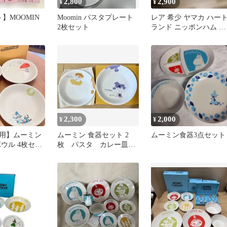
2,800
2,900
¥
¥
】MOOMIN
Moomin パスタプレート
レア 希少 ヤマカ ハー
2枚セット
ランド ニッポンハム パ
スタ皿 2枚セット 非
売品
2,300
2,000
¥
¥
用】ムーミン
ムーミン 食器セット 2
ムーミン食器3点セット
ウル 4枚セッ
枚 パスタ カレー皿
ミイ スナフキ
新品未使用品