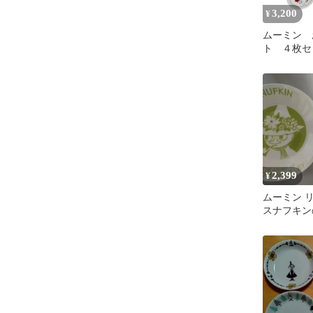
3,200
¥
ムーミン 
ト ４枚セッ
2,399
¥
ムーミン 
スナフキンの