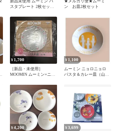
タ
新品未使用 ムーミン パ
★メルカリ便★ムーミ
スタプレート 2枚セット
ン お皿2枚セット
ムーミン＆パパママ 日本
製
1,700
1,100
¥
¥
［新品・未使用］
ムーミン ニョロニョロ
ス
MOOMIN ムーミン×ニョ
パスタ＆カレー皿（山加
ロニョロ パスタ皿
商店）
（19cm）ピンク
4,200
3,699
¥
¥