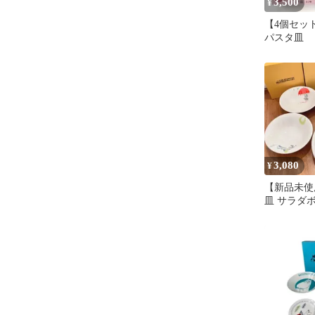
3,500
¥
【4個セット
パスタ皿
3,080
¥
【新品未使
皿 サラダボ
ト リトル
ン