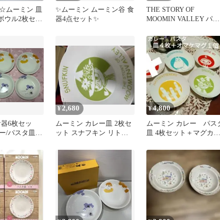
☆ムーミン 皿
✨ムーミン ムーミン谷 食
THE STORY OF
ダボウル2枚セッ
器4点セット✨
MOOMIN VALLEY パス
タカレー皿2枚セット
2,680
4,800
¥
¥
食器6枚セッ
ムーミン カレー皿 2枚セ
ムーミン カレー パス
ー/パスタ皿4
ット スナフキン リトル
皿 4枚セット＋マグカ
ボウル2枚
ミイ 日本製 山加商店 未
プ1個
使用