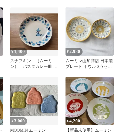
4
加商店
1,400
2,980
¥
¥
スナフキン （ムーミ
ムーミン山加商店 日本製
N
ン） パスタカレー皿 /
プレート ボウル 2点セッ
深皿
ト 北欧 食器
3,000
4,200
¥
¥
ト
MOOMIN ムーミン
【新品未使用】ムーミン