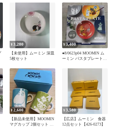
3,280
3,400
¥
¥
プ
【未使用】ムーミン 深皿
●8/0623p04 MOOMIN ム
5枚セット
ーミン パスタプレート 4
枚セット 日本製
2,600
3,580
¥
¥
【新品未使用】MOOMIN
【広店】ムーミン 食器
マグカップ 2個セット 山
12点セット【426-0273】