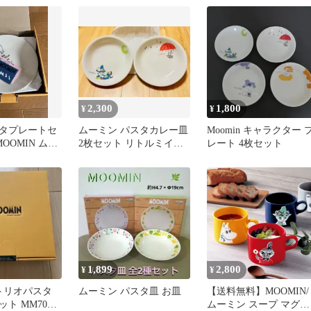
イン★お皿
2,300
1,800
¥
¥
タプレートセ
ムーミン パスタカレー皿
Moomin キャラクター 
MOOMIN ムー
2枚セット リトルミイ＆
レート 4枚セット
ト 皿
スナフキン 日本製 新品
未使用
1,899
2,800
¥
¥
 トリオパスタ
ムーミン パスタ皿 お皿
【送料無料】MOOMIN/
ト MM7000-
ムーミン スープ マグカ