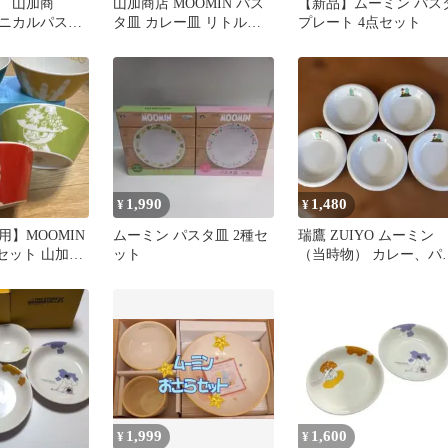
 山加商
山加商店 MOOMIN パス
【新品】ムーミン パス
ニカルパスタ
タ皿 カレー皿 リトルミ
プレート 4点セット
3枚セット
イ スノークのおじょうさ
ん
1,990
1,480
¥
¥
用】MOOMIN
ムーミン パスタ皿 2種セ
瑞鷹 ZUIYO ムーミン
セット 山加商
ット
（当時物） カレー、パ
タ皿 5枚セット
1,999
1,600
¥
¥