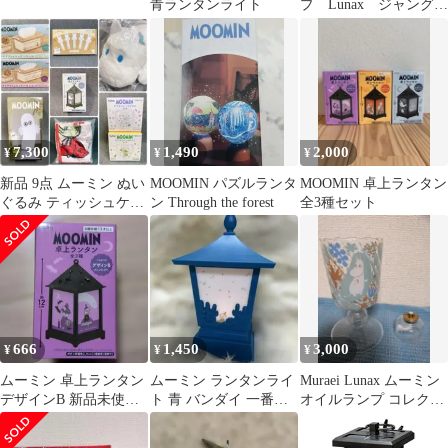
青ランタンライト
プ Lunax ジャング
ル 緑 グラスランタ
ン
7,300
1,490
2,000
¥
¥
¥
新品 9点 ムーミン ぬい
MOOMIN パズルランタ
MOOMIN 卓上ランタン
ぐるみ ティッシュケー
ン Through the forest
全3種セット
ス スプーン グラス ま
とめ売り
666
1,450
3,000
¥
¥
¥
ムーミン 卓上ランタン
ムーミン ランタンライ
Muraei Lunax ムーミン
デザインB 新品未使用
ト 青 バンダイ 一番く
オイルランプ コレクシ
未開封
じ
ョン 新品 オイル付
き