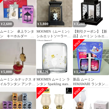
2,600
3,800
3,280
¥
¥
¥
ムーミン 卓上ランタ
MOOMIN（ムーミン）
【割引クーポン】【新
ン キーホルダー 収
シルエットソーラーラ
品】ムーミン シルエッ
納ファイル
ンタン KC-5172です
トソーラーランタン ム
ーミン サンファーム
KC5172 ソーラー 電源
不要 エコ ソーラーライ
ト ソーラーランタン 玄
関 ランプ 電気 灯り 玄
関 エクステリア ガーデ
5,000
8,526
1,200
¥
¥
¥
ン 庭 テラス バルコニ
ー デッキ 北欧
ムーミン ルナックス オ
MOOMIN ムーミン ラ
新品 ムーミン
イルランタン アンティ
ンタン Sparkling stars
HIMAWARI ランタンナ
ークランプ リトルミイ
MRA040126
イト 限定 ペアセット
新品