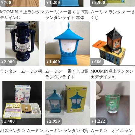
700
1,200
2,900
¥
¥
¥
MOOMIN 卓上ランタン
ムーミン 一番くじ B賞
ムーミン ランタン 一番
デザインC
ランタンライト 本体
くじ
2,980
1,400
666
¥
¥
¥
ランタン ムーミン柄
ムーミン 一番くじ B賞
MOOMIN卓上ランタン
ランタンライト
★デザインA
1,400
2,990
1,222
¥
¥
¥
パズランタン ムーミン
ムーミン ランタン B賞
ムーミン オイルラン