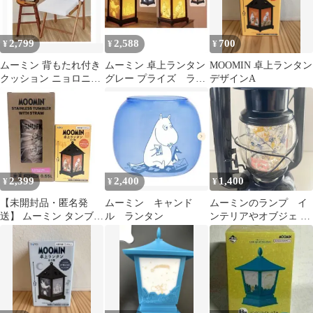
2,799
2,588
700
¥
¥
¥
ムーミン 背もたれ付き
ムーミン 卓上ランタン
MOOMIN 卓上ランタン
クッション ニョロニョ
グレー プライズ ライ
デザインA
ロ 卓上ランタン
ト おばけ ニョロニ
ョロ ルーム
2,399
2,400
1,400
¥
¥
¥
【未開封品・匿名発
ムーミン キャンド
ムーミンのランプ イ
送】 ムーミン タンブラ
ル ランタン
ンテリアやオブジェ コ
ー ランタン 2種セット
レクションとして
♫