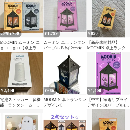
700
1,799
850
現在 ¥
¥
¥
MOOMIN ムーミン ニ
ムーミン 卓上ランタン
【新品未開封品】
ョロニョロ【卓上ラン
パープル B 約12cm★新
MOOMIN 卓上ランタン
タン】 2種類
品未開封
デザインA
2,400
666
1,400
¥
¥
¥
電池ストッカー 多機
MOOMIN 卓上ランタン
【中古】家電サプライ
能 ランタン ムーミ
デザインC
デザインB(パープル)
ン 新品
卓上ランタン 「ムーミ
ン」