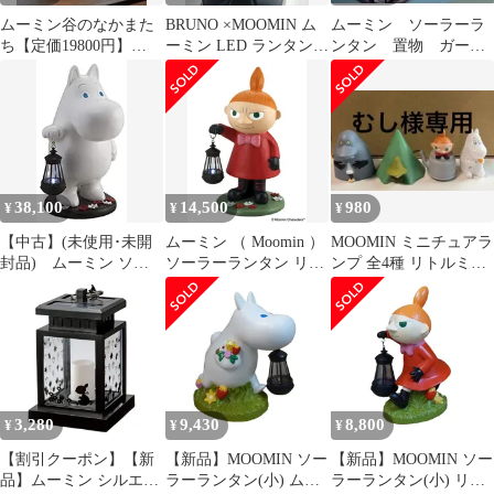
ムーミン谷のなかまた
BRUNO ×MOOMIN ム
ムーミン ソーラーラ
ち【定価19800円】
ーミン LED ランタン
ンタン 置物 ガーデ
cocolan 山型ランタン
ネイビー
ニング
38,100
14,500
980
¥
¥
¥
【中古】(未使用･未開
ムーミン （ Moomin ）
MOOMIN ミニチュアラ
封品) ムーミン ソー
ソーラーランタン リト
ンプ 全4種 リトルミイ
ラー ランタン ムーミン
ルミイ KC-5045 サンフ
スナフキン モラン 等
KC5044 60wa65s
ァーム （ Sun farm ）
玄関 庭先 充電 LED サ
イズW27×D23.5×H45cm
3,280
9,430
8,800
¥
¥
¥
【割引クーポン】【新
【新品】MOOMIN ソー
【新品】MOOMIN ソー
品】ムーミン シルエッ
ラーランタン(小) ムー
ラーランタン(小) リト