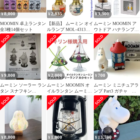
8,000
2,835
3,300
¥
¥
¥
MOOMIN 卓上ランタン
【新品】 ムーミン オイ
ムーミン MOOMIN ア
全3種14個セット
ルランプ MOL-4313
ウトドア ハナランプオ
[13342] (M MOON)
イル付きボックスセッ
ト 13373 -
9,000
2,000
700
¥
¥
¥
ムーミン ソーラー ラン
ムーミン MOOMIN オ
ムーミン ミニチュアラ
タン スナフキン
イルランタン ムーミン
ンプ Part3 ガチャ ２
KC5043
クリスマスツリーラン
個セット
プ 大
8,000
1,000
13,700
¥
¥
¥