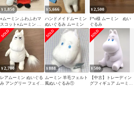
1,850
5,666
2,500
¥
¥
¥
⭐︎ムーミン ふわふわマ
ハンドメイドムーミン
F*o様 ムーミン ぬい
スコット⭐︎ムーミン ぬ
ぬいぐるみ ムーミン
ぐるみ
いぐるみマスコット3⭐︎
リトルミイ⭐︎
2,700
888
500
¥
¥
¥
レアムーミン ぬいぐる
ムーミン 羊毛フェルト
【中古】トレーディン
み アングリー フェイス
風ぬいぐるみ①
グフィギュア ムーミン
ムーミンバレーパーク
「MOOMIN フロッキー
限定デザイン
フィギュアマスコッ
ト」