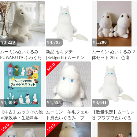
ゃく
3,229
4,797
1,200
¥
¥
¥
ムーミンぬいぐるみ
新品 セキグチ
ムーミン ぬいぐるみ 2
FUWAKUTA ふわくた
(Sekiguchi) ムーミン プ
体セット 20cm 色違い
ワプワぬいぐるみ ムー
青目 茶目 美品
ミン谷
1,300
1,555
4,641
¥
¥
¥
【中古】ムックその他
ムーミン 羊毛フェル
【数量限定】ムーミン
≪家政学・生活科学≫
ト風ぬいぐるみ プラ
谷 プワプワぬいぐるみ
ムーミンフェルトマス
イズ
ムーミン セキグチ
コット
(Sekiguchi)