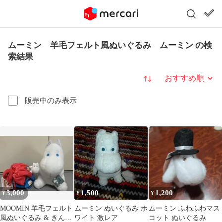
ムーミン 羊毛フェルト風ぬいぐるみ ムーミン の検
索結果
並び替え
販売中のみ表示
3,000
1,500
1,200
¥
¥
¥
MOOMIN 羊毛フェルト
ムーミン ぬいぐるみ ホ
ムーミン ふわふわマス
風ぬいぐるみ & きんち
ワイト 激レア
コット ぬいぐるみ