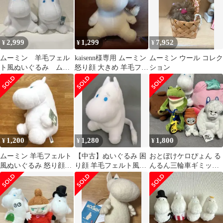
2,999
1,299
7,952
¥
¥
¥
ムーミン 羊毛フェル
kaisenn様専用 ムーミン
ムーミン ウール コレク
ト風ぬいぐるみ ムー
怒り顔 大きめ 羊毛フェ
ション
ミン 全2種 ２点セッ
ルト風
ト
1,200
1,280
1,800
¥
¥
¥
ムーミン 羊毛フェルト
【中古】ぬいぐるみ 困
おとぼけケロぴょん る
風ぬいぐるみ 怒り顔
り顔 羊毛フェルト風ぬ
んるん三輪車ギミッ
新品未使用品
いぐるみ ムーミン 「ム
ク ぬいぐるみ まと
ーミン」
め売り ６点セット