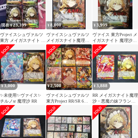
23,399
8,000
3,999
現在 ¥
¥
¥
ヴァイスシュヴァルツ
ヴァイスシュヴァルツ
ヴァイス 東方Project メ
東方 メイガスナイト 魔
メイガスナイト魔理沙
イガスナイト 魔理沙
理沙SR★★★ 4枚
SR
SR ★3
3,000
2,500
3,888
¥
¥
¥
✨未使用✨ヴァイス✨
ヴァイスシュヴァルツ
RR メイガスナイト魔理
チルノsr 魔理沙 RR
東方Project RR/SR 6枚
沙・悪魔の妹フランド
セット
ール セット(+おまけ)