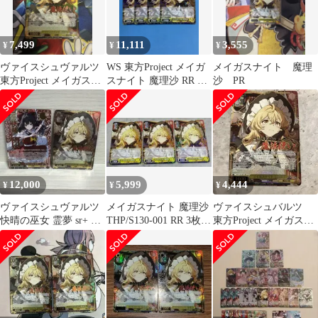
7,499
11,111
3,555
¥
¥
¥
ヴァイスシュヴァルツ
WS 東方Project メイガ
メイガスナイト 魔理
東方Project メイガスナ
スナイト 魔理沙 RR 4
沙 PR
イト 魔理沙 SR
枚
12,000
5,999
4,444
¥
¥
¥
ヴァイスシュヴァルツ
メイガスナイト 魔理沙
ヴァイスシュバルツ
快晴の巫女 霊夢 sr+ メ
THP/S130-001 RR 3枚
東方Project メイガスナ
イガスナイト 魔理沙
ヴァイス
イト 魔理沙 SR
sr 星3