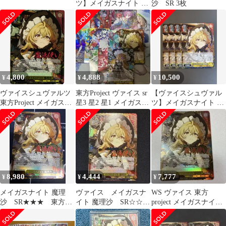
ツ】メイガスナイト 魔
沙 SR 3枚
理沙 rr
4,800
4,888
10,500
¥
¥
¥
ヴァイスシュヴァルツ
東方Project ヴァイス sr
【ヴァイスシュヴァル
東方Project メイガスナ
星3 星2 星1 メイガスナ
ツ】メイガスナイト 魔
イト 魔理沙 SR
イト 魔理沙
理沙 rr
THP/S130-001S
8,980
4,444
7,777
¥
¥
¥
メイガスナイト 魔理
ヴァイス メイガスナ
WS ヴァイス 東方
沙 SR★★★ 東方
イト 魔理沙 SR☆☆☆
project メイガスナイト
Project ヴァイス
星3
魔理沙 SR 星3 ★★★