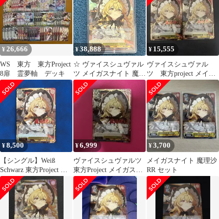
26,666
38,888
15,555
¥
¥
¥
WS 東方 東方Project
☆ ヴァイスシュヴァル
ヴァイスシュヴァル
8扉 霊夢軸 デッキ
ツ メイガスナイト 魔理
ツ 東方project メイガ
沙 LNR(サイン)
スナイト魔理沙 SR 星
THP/S130-001 1枚 ☆
3 2枚
8,500
6,999
3,700
¥
¥
¥
【シングル】Weiß
ヴァイスシュヴァルツ
メイガスナイト 魔理沙
Schwarz 東方Project メ
東方Project メイガスナ
RR セット
イガスナイト 魔理沙
イト 魔理沙 SR★★★
SR★★★ 星3 ヴァイス
シュヴァルツ 東方プロ
ジェクト