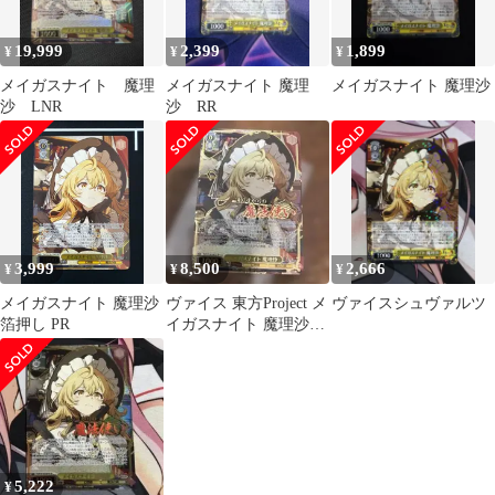
19,999
2,399
1,899
¥
¥
¥
メイガスナイト 魔理
メイガスナイト 魔理
メイガスナイト 魔理沙
沙 LNR
沙 RR
3,999
8,500
2,666
¥
¥
¥
メイガスナイト 魔理沙
ヴァイス 東方Project メ
ヴァイスシュヴァルツ
箔押し PR
イガスナイト 魔理沙
SR 星3
5,222
¥