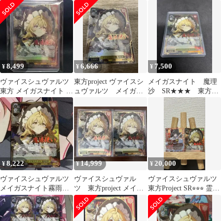
スナイト 魔理沙
ァイスシュバルツ】
入り)
8,499
6,666
7,500
¥
¥
¥
ヴァイスシュヴァルツ
東方project ヴァイスシ
メイガスナイト 魔理
東方 メイガスナイト 魔
ュヴァルツ メイガス
沙 SR★★★ 東方
理沙(箔押し入り)
ナイト 魔理沙 SR 星
Project ヴァイスシュ
SR★★★
3
ヴァルツ
8,222
14,999
20,000
¥
¥
¥
ヴァイスシュヴァルツ
ヴァイスシュヴァル
ヴァイスシュヴァルツ
メイガスナイト霧雨魔
ツ 東方project メイガ
東方Project SR⭐︎⭐︎⭐︎ 霊
理沙 SR
スナイト魔理沙 SR 星
夢、魔理沙セット
3 2枚