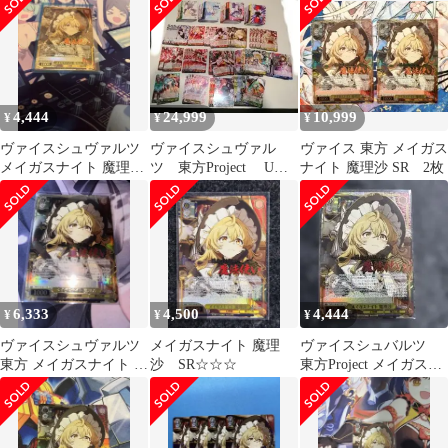
ロ)メイガスナイト 魔
理沙
4,444
24,999
10,999
¥
¥
¥
ヴァイスシュヴァルツ
ヴァイスシュヴァル
ヴァイス 東方 メイガス
メイガスナイト 魔理沙
ツ 東方Project U以
ナイト 魔理沙 SR 2枚
SR☆3
下4コン R、RRは一部
欠損
6,333
4,500
4,444
¥
¥
¥
ヴァイスシュヴァルツ
メイガスナイト 魔理
ヴァイスシュバルツ
東方 メイガスナイト 魔
沙 SR☆☆☆
東方Project メイガスナ
理沙 SR 星3
イト 魔理沙 SR