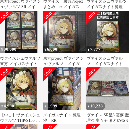
東方Project ヴァイスシ
ヴァイス 東方Project
ヴァイスシュヴァルツ
ュヴァルツ SR メイガ
まとめ rr メイガスナ
メイガスナイト魔理沙
スナイト 魔理沙 3枚
イト 妹紅 他
sr★★★
30,000
6,000
7,777
¥
¥
¥
ヴァイスシュヴァルツ
東方project ヴァイスシ
ヴァイスシュヴァル
東方 メイガスナイト 魔
ュヴァルツ メイガス
ツ メイガスナイト
理沙SR★★★
ナイト 魔理沙 SR
魔理沙 sr
4,900
1,999
10,238
¥
¥
¥
【中古】ヴァイスシュ
メイガスナイト 魔理
ヴァイス SR星3 霊夢 魔
ヴァルツ THP/S130-
沙 RR
理沙 幽々子 まとめ売り
001S[SR★★★]：(ホ