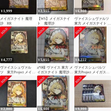
1,999
2,555
6,000
¥
¥
¥
メイガスナイト 魔理
【WS】メイガスナイ
ヴァイスシュヴァルツ
沙 RR
ト 魔理沙
東方 メイガスナイト 魔
理沙 SR 星3 ★★★
4,777
5,655
4,222
¥
¥
¥
ヴァイスシュヴァル
a*0様 ヴァイス 東方 メ
ヴァイスシュバルツ
ツ 東方Project メイガ
イガスナイト 魔理沙
東方Project メイガスナ
スナイト 魔理沙
SR星3
イト 魔理沙 SR
SR★★★星3
2,800
6,000
9,999
¥
¥
¥