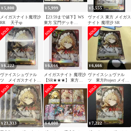
5,800
5,999
5,555
¥
¥
¥
メイガスナイト魔理沙
【23:59まで値下】WS
ヴァイス 東方 メイガス
RR 天子sp
東方 宝門デッキ
ナイト 魔理沙 SR
BCF2026優勝 廉価版
6,222
6,666
6,666
¥
¥
¥
ヴァイスシュヴァル
メイガスナイト 魔理沙
ヴァイスシュヴァル
ツ メイガスナイト
【SR★★★】 東方
ツ 東方Project メイガ
魔理沙 SR星3
Project ヴァイス
スナイト 魔理沙 SR
23,333
4,000
7,222
¥
¥
¥