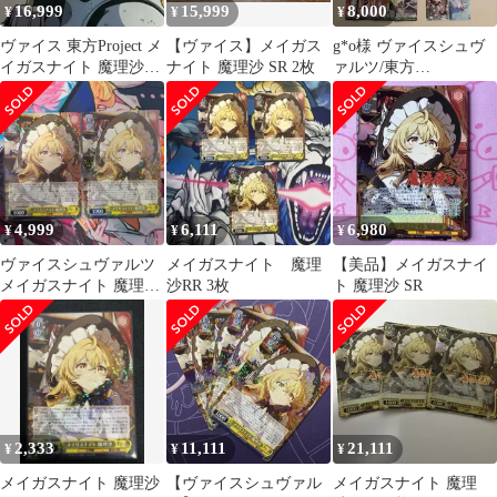
16,999
15,999
8,000
¥
¥
¥
ヴァイス 東方Project メ
【ヴァイス】メイガス
g*o様 ヴァイスシュヴ
イガスナイト 魔理沙
ナイト 魔理沙 SR 2枚
ァルツ/東方
SR 星3 2枚
Project/SR・RR・R・
PR/まとめ
4,999
6,111
6,980
¥
¥
¥
ヴァイスシュヴァルツ
メイガスナイト 魔理
【美品】メイガスナイ
メイガスナイト 魔理沙
沙RR 3枚
ト 魔理沙 SR
rr 2枚セット
2,333
11,111
21,111
¥
¥
¥
メイガスナイト 魔理沙
【ヴァイスシュヴァル
メイガスナイト 魔理