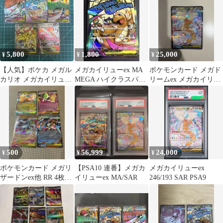
5,800
1,800
25,000
¥
¥
¥
【人気】ポケカ メガル
メガカイリューex MA
ポケモンカード メガド
カリオ メガカイリュー
MEGA ハイクラスパッ
リームex メガカイリュ
メガサーナイト MA 5枚
ク MEGAドリーム ポ
ーex 246/193 SAR
ケカ
500
56,999
24,000
¥
¥
¥
ポケモンカード メガリ
【PSA10 連番】メガカ
メガカイリューex
ザードンex他 RR 4枚セ
イリューex MA/SAR
246/193 SAR PSA9
ット