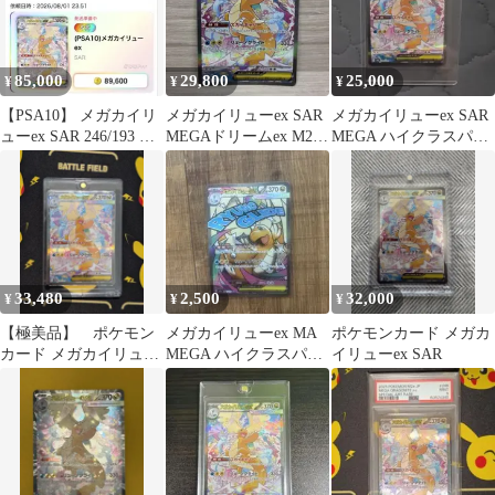
85,000
29,800
25,000
¥
¥
¥
【PSA10】 メガカイリ
メガカイリューex SAR
メガカイリューex SAR
ューex SAR 246/193 メ
MEGAドリームex M2a
MEGA ハイクラスパッ
ガドリームex
ワンオーナー
ク MEGAドリームex …
33,480
2,500
32,000
¥
¥
¥
【極美品】 ポケモン
メガカイリューex MA
ポケモンカード メガカ
カード メガカイリュー
MEGA ハイクラスパッ
イリューex SAR
ex SAR
ク MEGAドリームex
キ…