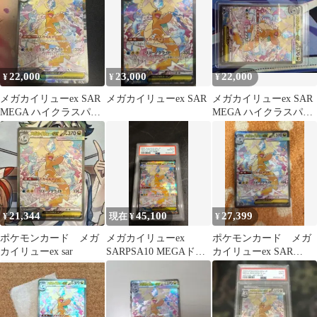
22,000
23,000
22,000
¥
¥
¥
メガカイリューex SAR
メガカイリューex SAR
メガカイリューex SAR
MEGA ハイクラスパッ
MEGA ハイクラスパッ
ク MEGAドリームex
ク MEGAドリームex …
21,344
45,100
27,399
¥
現在 ¥
¥
ポケモンカード メガ
メガカイリューex
ポケモンカード メガ
カイリューex sar
SARPSA10 MEGAドリ
カイリューex SAR
ームex
246/193 美品