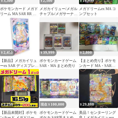
3,300
2,500
16,999
¥
¥
¥
ポケモンカード メガド
メガカイリュー/メガル
メガドリームex MA コ
リーム MA SAR RR ま
チャブル/メガサーナイ
ンプセット
とめ売り
トMA3枚セット MEGA
ドリーム
2,450
39,999
2,800
¥
¥
¥
【新品】メガカイリュ
ポケモンカードゲーム
【まとめ売り】ポケモ
ーex SAR ディスプレイ
SAR・MA まとめ売り
ンカード MA・SAR・
フレーム
SR・AR・RRなど 15枚
2,250
100,000
29,888
¥
現在 ¥
¥
【新品未開封】ポケモ
ポケモンカードゲーム
美品！センターリング
ンカード メガドリーム
ポケカ SAR等まとめ売
良！メガカイリューex