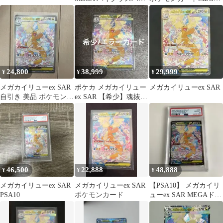
ク MEGAドリームex …
メガドリームex
24,800
38,999
29,999
¥
¥
¥
メガカイリューex SAR
ポケカ メガカイリュー
メガカイリューex SAR
自引き 美品 ポケモンカ
ex SAR 【希少】魂抜
ード
け/ホイルズレ エラーカ
ード
46,500
22,888
48,888
¥
¥
¥
メガカイリューex SAR
メガカイリューex SAR
【PSA10】 メガカイリ
PSA10
ポケモンカード
ューex SAR MEGAドリ
ームex …