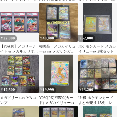
パック【16.51】
り 引退品
SAR MEGA ハイクラス
パック
22,000
40,000
52,000
¥
¥
¥
【PSA10】メガサーナ
極美品 メガカイリュ
ポケモンカード メガカ
イト & メガルカリオ &
ーex sar メガゲンガーex
イリューex 2枚セット
メガカイリュー MA3連
ma
番
17,500
19,999
13,200
¥
¥
¥
メガドリームex MA コ
Y080[PK]Y5592(カー
U*様 ポケモンカード
ンプ
ド) メガカイリューex
まとめ売り 15枚 レッ
246/193 SAR 傷や汚れ
クウザ リザードン
あり 7/24出品
ピカチュウS