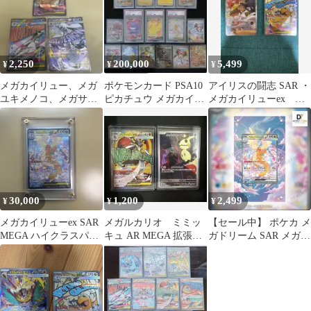
2,250
200,000
5,499
¥
¥
¥
メガカイリュー、メガ
ポケモンカード PSA10
アイリスの闘志 SAR ・
ユキメノコ、メガサー
ピカチュウ メガカイリ
メガカイリューex MA
ナイトMA3枚セット
ューex 鑑定品等のまと
セット
め売り
30,000
1,200
2,499
¥
¥
¥
メガカイリューex SAR
メガルカリオ ミミッ
【セール中】 ポケカ メ
MEGA ハイクラスパッ
キュ AR MEGA 拡張パ
ガドリーム SAR メガカ
ク MEGAドリームex
ック ストームエメラル
イリューex フレーム
ダ