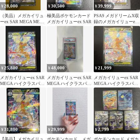
28,000
30,500
39,999
¥
¥
¥
（美品）メガカイリュ
極美品ポケモンカード
PSA9 メガドリームX収
ーex SAR MEGA MEGA
メガカイリューex SAR
録のメガカイリューex
ドリームex
SAR
25,800
48,000
21,999
¥
¥
¥
メガカイリューex SAR
メガカイリューex SAR
メガカイリューex SAR
MEGA ハイクラスパッ
MEGA ハイクラスパッ
MEGA ハイクラスパッ
ク MEGAドリームex …
ク MEGAドリームex
ク MEGAドリームex …
31,800
29,999
2,799
¥
¥
¥
【美品】メガカイリュ
ポケモンカード メガ
ポケモンカード メガカ