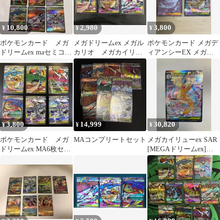
10,800
2,980
3,800
¥
¥
¥
ポケモンカード メガ
メガドリームex メガル
ポケモンカード メガデ
ドリームex maセミコン
カリオ メガカイリュ
ィアンシーEX メガカ
プリート 全9種
ー メガサーナイト
イリューEX 2枚セット
MA まとめ
3,800
14,999
30,820
¥
¥
¥
ポケモンカード メガ
MAコンプリートセット
メガカイリューex SAR
ドリームex MA6枚セッ
[MEGAドリームex]
ト
M2a 246/193 傷有り ポ
ケモンカード ポケカ