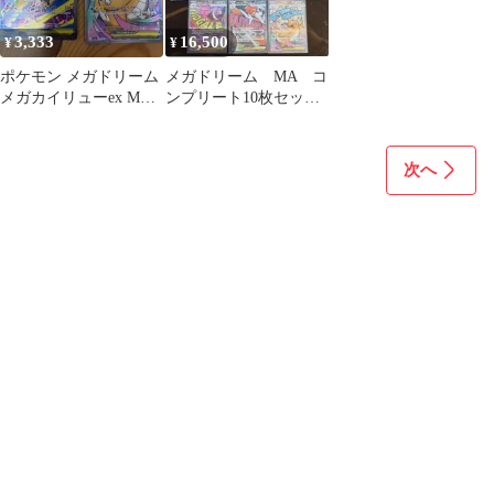
3,333
16,500
¥
¥
ポケモン メガドリーム
メガドリーム MA コ
メガカイリューex MA
ンプリート10枚セット
メガルチャブルex SAR
24時以内発送、返品を
対応します
次へ