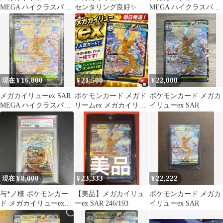
MEGA ハイクラスパッ
センタリング良好✨️
MEGA ハイクラスパッ
ク MEGAドリームex …
ク MEGAドリームex …
16,800
21,500
22,000
現在 ¥
¥
¥
メガカイリューex SAR
ポケモンカード メガド
ポケモンカード メガカ
MEGA ハイクラスパッ
リームex メガカイリュ
イリューex SAR
ク MEGAドリームex …
ーex 246/193 SAR
8,000
23,333
22,222
現在 ¥
¥
¥
与*ノ様 ポケモンカー
【美品】メガカイリュ
ポケモンカード メガカ
ド メガカイリューex
ーex SAR 246/193
イリューex SAR
SAR PSA10