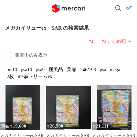
メガカイリューex SAR の検索結果
並び替え
販売中のみ表示
極美品
美品
ars10
psa10
psa9
246/193
psa
mega
2枚
megaドリームex
19,600
26,500
21,111
現在 ¥
¥
¥
メガカイリューex SAR
メガカイリューex SAR
メガカイリューex SAR