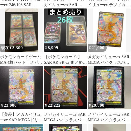
ーex 246/193 SAR
カイリューex SAR
イリューex テツノカシ
MEGA
MEGA ハイクラスパッ
ラex まとめ売り ma sar
ク
3,300
8,999
21,000
現在 ¥
¥
¥
ポケモンカードゲーム
【ポケモンカード 】
メガカイリューex SAR
MA 4枚セット メガリ
SAR AR SR ex まとめ売
MEGA ハイクラスパッ
ザードンex メガカイリ
り ムク モルペコex
ク
ュウex等
23,000
22,222
29,800
¥
¥
¥
【美品】メガカイリュ
メガカイリューex SAR
メガカイリューex SAR
ーex SAR MEGAドリー
MEGA ハイクラスパッ
MEGA ハイクラスパッ
ムex
ク MEGAドリームex
ク MEGAドリームex …