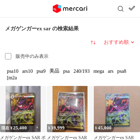
メガゲンガーex sar の検索結果
並び替え
販売中のみ表示
美品
psa10
ars10
psa9
psa
240/193
mega
ars
psa8
[m2a
25,400
39,999
45,000
現在 ¥
¥
¥
メガゲンガーex SAR ポ
メガゲンガーex SAR
メガゲンガーex SAR