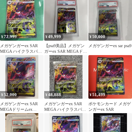
キ…
72,999
49,999
50,000
¥
¥
¥
メガゲンガーex SAR
【psa9美品】メガゲン
メガゲンガーex sar psa9
MEGA ハイクラスパッ
ガーex SAR MEGAドリ
ク MEGAドリームex
ームex
2…
52,000
48,888
51,499
¥
¥
¥
メガゲンガーex SAR
メガゲンガーex SAR
ポケモンカード メガゲ
MEGAドリームex
MEGA ハイクラスパッ
ンガーex SAR
240/193 a
ク MEGAドリームex
キ…