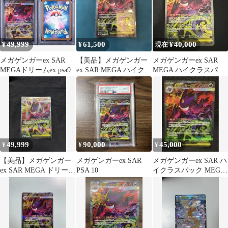
49,999
61,500
40,000
¥
¥
現在 ¥
メガゲンガーex SAR
【美品】メガゲンガー
メガゲンガーex SAR
MEGAドリームex psa9
ex SAR MEGA ハイクラ
MEGA ハイクラスパッ
スパック MEGAドリー
ク MEGAドリームex
ム
キ…
49,999
90,000
45,000
¥
¥
¥
【美品】メガゲンガー
メガゲンガーex SAR
メガゲンガーex SAR ハ
ex SAR MEGA ドリーム
PSA 10
イクラスパック MEGA
ex センタリング良好
ドリームex 240/193