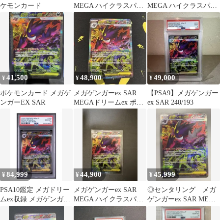
ケモンカード
MEGA ハイクラスパッ
MEGA ハイクラスパッ
ク MEGAドリームex
ク MEGAドリームex
41,500
48,900
49,000
¥
¥
¥
ポケモンカード メガゲ
メガゲンガーex SAR
【PSA9】メガゲンガー
ンガーEX SAR
MEGAドリームex ポケ
ex SAR 240/193
モンカード
84,999
44,900
45,999
¥
¥
¥
PSA10鑑定 メガドリー
メガゲンガーex SAR
◎センタリング メガ
ムex収録 メガゲンガー
MEGA ハイクラスパッ
ゲンガーex SAR MEGA
ex SAR
ク MEGAドリームex
ドリームex
キ…