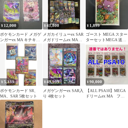
12,000
41,800
1,899
¥
¥
¥
ポケモンカード メガゲ
メガカイリューex SAR
ゴースト MEGA スター
ンガーex MA キチキギ
メガドリームex MA
ターセットMEGA 送料
スex
.ARまとめ売り 引退品
無料、即購入可能
5,333
49,999
90,000
¥
¥
¥
ポケモンカード SR、
メガゲンガーex SAR入
【ALL PSA10】MEGA
MA、SAR 5枚セット
り 4枚セット
ドリームex MA フル
コンプリート セット