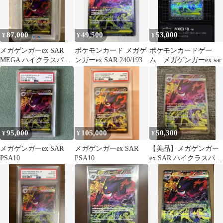
87,000
49,500
53,000
¥
¥
¥
メガゲンガーex SAR
ポケモンカード メガゲ
ポケモンカードゲー
MEGA ハイクラスパッ
ンガーex SAR 240/193
ム メガゲンガーex sar
ク MEGAドリームex
キ…
95,000
105,000
50,300
¥
¥
¥
メガゲンガーex SAR
メガゲンガーex SAR
【美品】メガゲンガー
PSA10
PSA10
ex SAR ハイクラスパッ
ク MEGAドリームex