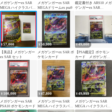
メガゲンガーex SAR
メガゲンガーex SAR
鑑定書付き ARS10 メガ
MEGA ハイクラスパッ
MEGAドリームex psa9
ゲンガーex SAR
ク MEGAドリームe
240/193
57,000
50,000
49,000
¥
¥
¥
【美品】メガゲンガー
メガゲンガーex SAR ポ
【PSA鑑定】ポケモン
ex SAR セット
ケモンカード
カード メガゲンガー
ex SAR PSA9
100,000
47,800
49,999
¥
¥
¥
メガゲンガーex SAR
メガゲンガーex SAR
メガゲンガーex SAR
PSA10 ポケモンカード
MEGA ハイクラスパッ
MEGA ハイクラスパッ
ク MEGAドリームex
ク MEGAドリームex