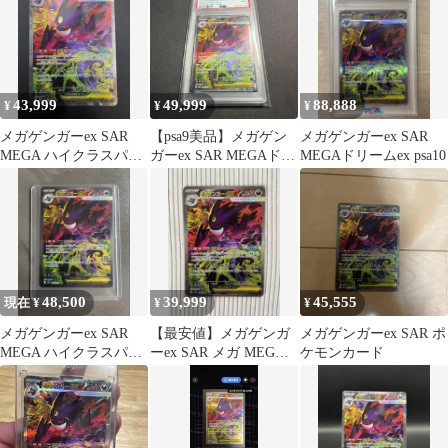
43,999
49,999
88,888
¥
¥
¥
メガゲンガーex SAR
【psa9美品】メガゲン
メガゲンガーex SAR
MEGA ハイクラスパッ
ガーex SAR MEGAドリ
MEGAドリームex psa10
ク MEGAドリームex
ームex
48,500
39,999
45,555
現在 ¥
¥
¥
メガゲンガーex SAR
【最安値】メガゲンガ
メガゲンガーex SAR ポ
MEGA ハイクラスパッ
ーex SAR メガ MEGA
ケモンカード
ク MEGAドリームex
ドリームex 240/193