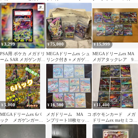
ウ
ンガーex sar
3,299
75,000
15,999
¥
¥
¥
PSA用 ポケカ メガドリ
MEGAドリームex シュ
MEGAドリームex MA
ーム SAR メガゲンガー
リンク付き＋メガゲン
メガアタックレア 9枚
ex 拡張アートケース
ガーSAR＋ムクSAR
まとめ売り
5,000
16,500
11,400
¥
¥
¥
MEGAドリームex 6パ
メガドリーム MA コ
ポケモンカード メガ
ック メガゲンガー
ンプリート10枚セット
ドリームex maセミコン
ex SAR メガドリーム
24時以内発送、返品を
プリート 全9種
対応します