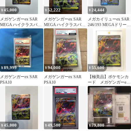
45,000
52,222
24,444
¥
¥
¥
メガゲンガーex SAR
メガゲンガーex SAR
メガカイリューex SAR
MEGA ハイクラスパッ
MEGA ハイクラスパッ
246/193 MEGAドリーム
ク MEGAドリームex
ク MEGAドリームex
ex ポケモンカード
キ…
89,999
94,000
55,600
¥
¥
¥
メガゲンガーex SAR
メガゲンガーex SAR
【極美品】ポケモンカ
PSA10
PSA10
ード メガゲンガーex
SAR センタリング良好
45,000
49,500
79,800
¥
¥
¥