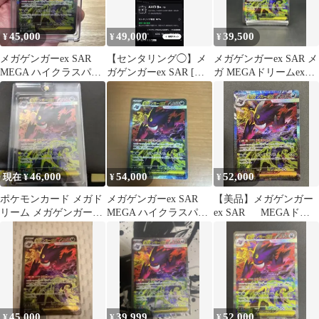
45,000
49,000
39,500
¥
¥
¥
メガゲンガーex SAR
【センタリング◯】メ
メガゲンガーex SAR メ
MEGA ハイクラスパッ
ガゲンガーex SAR [M2a
ガ MEGAドリームex
ク MEGAドリームex
240/193]
240/193
キ…
46,000
54,000
52,000
現在 ¥
¥
¥
ポケモンカード メガド
メガゲンガーex SAR
【美品】メガゲンガー
リーム メガゲンガーex
MEGA ハイクラスパッ
ex SAR MEGAドリ
SAR 160
ク MEGAドリームex
ームex
キ…
45,000
39,999
52,000
¥
¥
¥