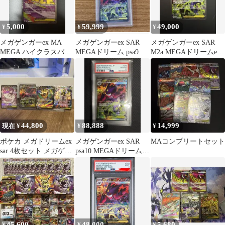
5,000
59,999
49,000
¥
¥
¥
メガゲンガーex MA
メガゲンガーex SAR
メガゲンガーex SAR
MEGA ハイクラスパッ
MEGAドリーム psa9
M2a MEGAドリームex
ク MEGAドリームex キ
240/193 ポケカ
ラ…
44,800
88,888
14,999
現在 ¥
¥
¥
ポケカ メガドリームex
メガゲンガーex SAR
MAコンプリートセット
sar 4枚セット メガゲン
psa10 MEGAドリームex
ガーex sar
即日発送
45,600
48,000
5,680