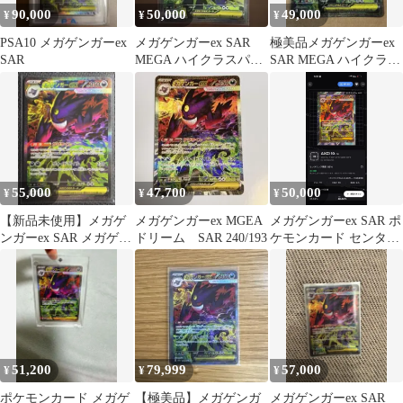
90,000
50,000
49,000
¥
¥
¥
PSA10 メガゲンガーex
メガゲンガーex SAR
極美品メガゲンガーex
SAR
MEGA ハイクラスパッ
SAR MEGA ハイクラス
ク MEGAドリームex
パック MEGAドリーム
55,000
47,700
50,000
¥
¥
¥
【新品未使用】メガゲ
メガゲンガーex MGEA
メガゲンガーex SAR ポ
ンガーex SAR メガゲン
ドリーム SAR 240/193
ケモンカード センタリ
ガーex MA ２枚セット
ング良い素体
51,200
79,999
57,000
¥
¥
¥
ポケモンカード メガゲ
【極美品】メガゲンガ
メガゲンガーex SAR