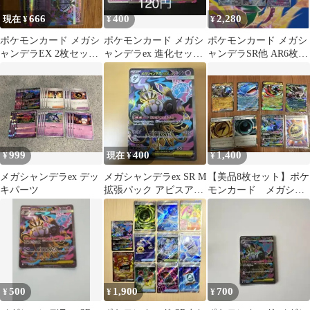
666
400
2,280
現在 ¥
¥
¥
ポケモンカード メガシ
ポケモンカード メガシ
ポケモンカード メガシ
ャンデラEX 2枚セッ
ャンデラex 進化セット
ャンデラSR他 AR6枚セ
ト SR RR
【在庫3】
ット
999
400
1,400
¥
現在 ¥
¥
メガシャンデラex デッ
メガシャンデラex SR M
【美品8枚セット】ポケ
キパーツ
拡張パック アビスアイ
モンカード メガシャ
キラ 097/081
ンデラex sr ほか
500
1,900
700
¥
¥
¥