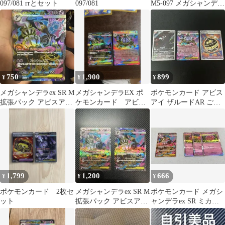
097/081 rrとセット
097/081
M5-097 メガシャンデラ
ex SR
750
1,900
899
¥
¥
¥
メガシャンデラex SR M
メガシャンデラEX ポ
ポケモンカード アビス
拡張パック アビスアイ
ケモンカード アビス
アイ ザルードAR ごう
キラ 097/081
アイ
かいボムSRメガシャン
デラexRR
1,799
1,200
666
¥
¥
¥
ポケモンカード 2枚セ
メガシャンデラex SR M
ポケモンカード メガシ
ット
拡張パック アビスアイ
ャンデラex SR ミカル
キラ 097/081
ゲR