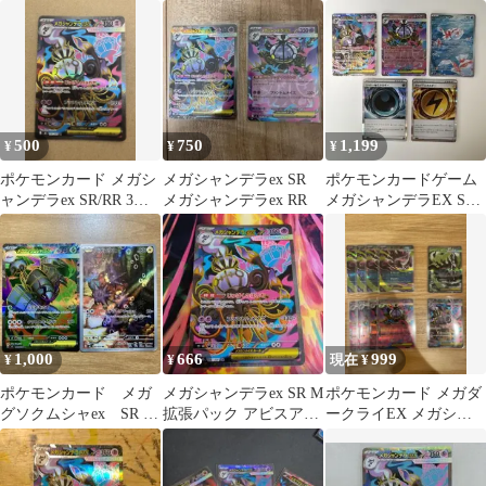
ック分まとめ売り
500
750
1,199
¥
¥
¥
ポケモンカード メガシ
メガシャンデラex SR
ポケモンカードゲーム
ャンデラex SR/RR 3点
メガシャンデラex RR
メガシャンデラEX SR
セット
他 5枚セット
1,000
666
999
¥
¥
現在 ¥
ポケモンカード メガ
メガシャンデラex SR M
ポケモンカード メガダ
グソクムシャex SR バ
拡張パック アビスアイ
ークライEX メガシャ
チンウニ AR おまけ付
キラ 097/081
ンデラEX まとめ売
き
り RR SR