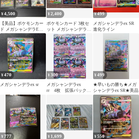
4,500
2,400
499
¥
¥
¥
【美品】ポケモンカー
ポケモンカード 3枚セ
メガシャンデラex SR
ド メガシャンデラEX
ット メガシャンデラex
進化ライン
ムク セット
AZの安らぎ
470
300
499
¥
¥
¥
メガシャンデラex sr
メガシャンデラex
★早いもの勝ち★メガ
rr 4枚 拡張パック
シャンデラex SR★美品
アビスアイ
777
1,699
550
¥
¥
¥