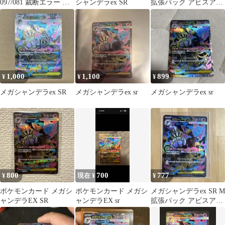
097/081 裁断エラー ギ
シャンデラex SR
拡張パック アビスアイ
ザギザエラー
キラ 097/081
1,000
1,100
899
¥
¥
¥
メガシャンデラex SR
メガシャンデラex sr
メガシャンデラex sr
800
700
777
¥
現在 ¥
¥
ポケモンカード メガシ
ポケモンカード メガシ
メガシャンデラex SR M
ャンデラEX SR
ャンデラEX sr
拡張パック アビスアイ
キラ 097/081