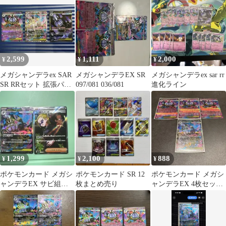
2,599
1,111
2,000
¥
¥
¥
メガシャンデラex SAR
メガシャンデラEX SR
メガシャンデラex sar rr
SR RRセット 拡張パッ
097/081 036/081
進化ライン
ク アビスアイ
1,299
2,100
888
¥
¥
¥
ポケモンカード メガシ
ポケモンカード SR 12
ポケモンカード メガシ
ャンデラEX サビ組の
枚まとめ売り
ャンデラEX 4枚セッ
したっぱ SR
ト SR RR