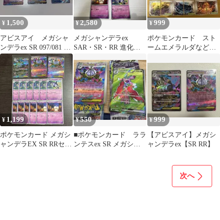
1,500
2,580
999
¥
¥
¥
アビスアイ メガシャ
メガシャンデラex
ポケモンカード スト
ンデラex SR 097/081 ト
SAR・SR・RR 進化ラ
ームエメラルダなど
サキント AR
インセット
バブル水エネルギーSR
＋RR＋R＋U
1,199
550
999
¥
¥
¥
ポケモンカード メガシ
■ポケモンカード ララ
【アビスアイ】メガシ
ャンデラEX SR RRセッ
ンテスex SR メガシャ
ャンデラex【SR RR】
ト 15枚セット
ンデラEX RR
次へ