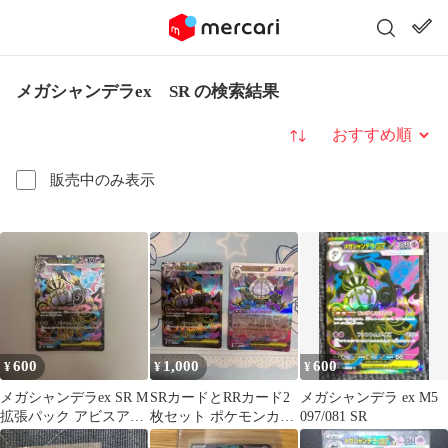
メガシャンデラex SR の検索結果
並び替え
販売中のみ表示
600
1,000
600
¥
¥
¥
メガシャンデラex SR M
SRカードとRRカード2
メガシャンデラ ex M5
拡張パック アビスアイ
枚セット ポケモンカー
097/081 SR
キラ 097/081
ド メガシャンデラEX 2