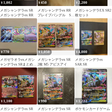
1,002
450
2,200
¥
¥
¥
メガシャンデラex SR
メガシャンデラex RR
メガシャンデラEX SR2
メガシャンデラex RR
ブレイブバングル SR
枚セット
セット
770
1,050
4,000
¥
¥
¥
メガゼラオラexメガシ
メガシャンデラex SR
メガシャンデラex
ャンデラex SRまとめ売
2枚 M5 アビスアイ
SAR.SR
り
1,100
990
1,222
¥
¥
¥
メガシャンデラex SR
メガシャンデラex SR
ポケモンカードゲーム