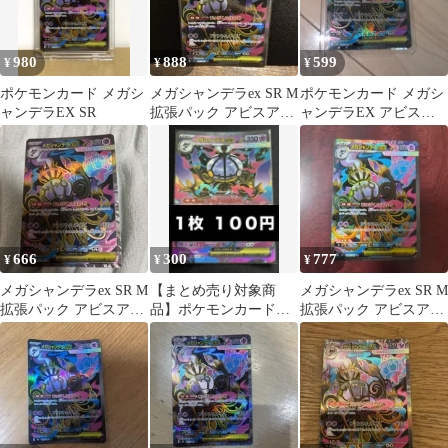
980
888
599
¥
¥
¥
ポケモンカード メガシ
メガシャンデラex SR M
ポケモンカード メガシ
ャンデラEX SR
拡張パック アビスアイ
ャンデラEX アビスア
キラ 097/081
イ
666
300
777
¥
¥
¥
メガシャンデラex SR M
【まとめ売り対象商
メガシャンデラex SR M
拡張パック アビスアイ
品】ポケモンカード
拡張パック アビスアイ
キラ 097/081
メガシャンデラex１枚
キラ 097/081
１００円