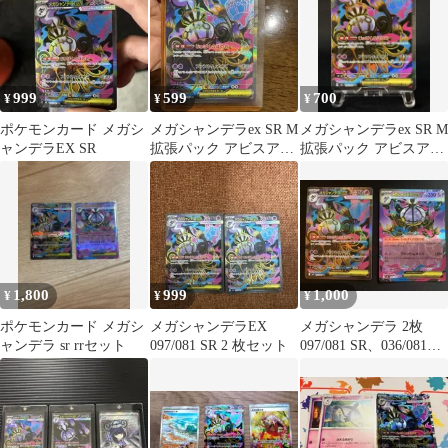
999
599
700
¥
¥
¥
ポケモンカード メガシ
メガシャンデラex SR M
メガシャンデラex SR M
ャンデラEX SR
拡張パック アビスアイ
拡張パック アビスアイ
キラ 097/081
キラ 097/081
1,800
999
1,000
¥
¥
¥
ポケモンカード メガシ
メガシャンデラEX
メガシャンデラ 2枚
ャンデラ sr rrセット
097/081 SR 2 枚セット
097/081 SR、036/081
RR ポケモンカード