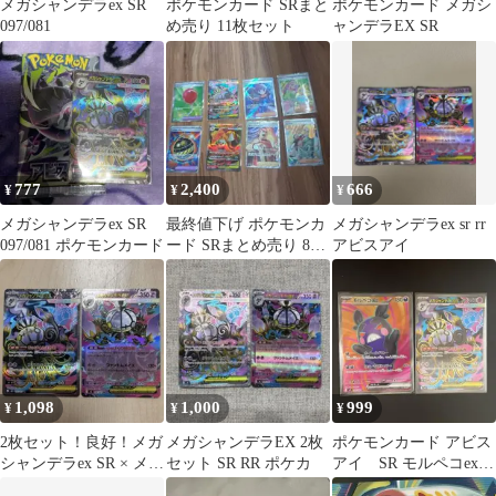
メガシャンデラex SR
ポケモンカード SRまと
ポケモンカード メガシ
097/081
め売り 11枚セット
ャンデラEX SR
777
2,400
666
¥
¥
¥
メガシャンデラex SR
最終値下げ ポケモンカ
メガシャンデラex sr rr
097/081 ポケモンカード
ード SRまとめ売り 8枚
アビスアイ
セット
1,098
1,000
999
¥
¥
¥
2枚セット！良好！メガ
メガシャンデラEX 2枚
ポケモンカード アビス
シャンデラex SR × メガ
セット SR RR ポケカ
アイ SR モルペコex
シャンデラex RR
メガシャンデラex