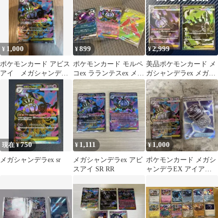
1,000
899
2,999
¥
¥
¥
ポケモンカード アビス
ポケモンカード モルペ
美品ポケモンカード メ
アイ メガシャンデラ
コex ラランテスex メガ
ガシャンデラex メガダ
EX SR RR
シャンデラex
ークライex SAR SR
750
1,111
1,000
現在 ¥
¥
¥
メガシャンデラex sr
メガシャンデラex アビ
ポケモンカード メガシ
スアイ SR RR
ャンデラEX アイアン
ディフェンダー