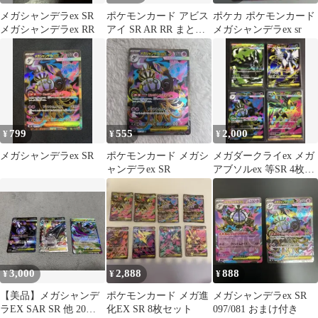
メガシャンデラex SR
ポケモンカード アビス
ポケカ ポケモンカード
メガシャンデラex RR
アイ SR AR RR まとめ
メガシャンデラex sr
売り
799
555
2,000
¥
¥
¥
メガシャンデラex SR
ポケモンカード メガシ
メガダークライex メガ
ャンデラex SR
アブソルex 等SR 4枚セ
ット メガゼラオラ
ポケカ
3,000
2,888
888
¥
¥
¥
【美品】メガシャンデ
ポケモンカード メガ進
メガシャンデラex SR
ラEX SAR SR 他 20パ
化EX SR 8枚セット
097/081 おまけ付き