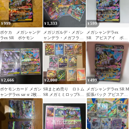
999
1,333
599
¥
¥
¥
ポケカ メガシャンデ
メガジガルデ・メガシ
メガシャンデラex
ラex SR ポケモン
ャンデラ・メガフラエ
SR アビスアイ ポケ
ッテ SR３枚セット
モンカード
2,666
2,000
499
¥
¥
¥
ポケモンカード メガシ
SRまとめ売り ロトム
メガシャンデラex SR M
ャンデラex sar sr 2枚セ
SR メガミミロップSR
拡張パック アビスアイ
ット
メガシャンデラSR
キラ 097/081