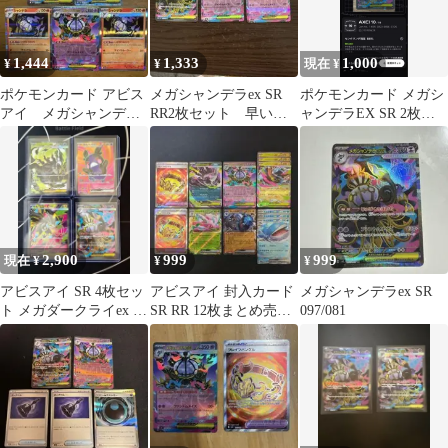
1,444
1,333
1,000
¥
¥
現在 ¥
ポケモンカード アビス
メガシャンデラex SR
ポケモンカード メガシ
アイ メガシャンデラ
RR2枚セット 早い者
ャンデラEX SR 2枚セ
ex SR ほか5枚セット
勝ち036/081
ット
2,900
999
999
現在 ¥
¥
¥
アビスアイ SR 4枚セッ
アビスアイ 封入カード
メガシャンデラex SR
ト メガダークライex ゼ
SR RR 12枚まとめ売り
097/081
ラオラ シャンデラ モル
ポケモン カード ゲーム
ペコ