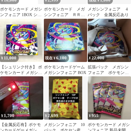
10,000
2,999
1,000
¥
¥
現在 ¥
ポケモンカード メガシ
ポケモンカード メガ
メガシンフォニア 4
ンフォニア 1BOX シュ
シンフォニア ＲＲ以
パック 金属反応あり
リなし
上封入 １０パック
新品未開封
11,000
6,100
22,000
¥
現在 ¥
¥
【シュリンク付き】 ポ
ポケモンカードゲーム
拡張パック メガシン
ケモンカード メガシン
メガシンフォニア BOX
フォニア ポケモンセ
フォニア BOX 新品・
ンターセット
未開封品
1,700
2,699
955
¥
¥
¥
【金属反応有】ポケモ
メガシンフォニア 10
ポケモンカード メガシ
ンカードゲーメガシン
パック ポケセン産
ンフォニア 新品未開封