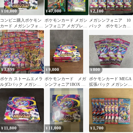
10,000
47,000
2,100
¥
¥
¥
コンビニ購入ポケモン
ポケモンカード メガシ
メガシンフォニア 10
カード メガシンフォニ
ンフォニア メガブレイ
パック ポケモンカー
アBOX 未開封パック
ブ シュリンク付き
ドゲームMEGA ポケカ
シュリンクなし
各2BOX
3,899
9,000
800
¥
¥
¥
ポケカ ストームエメラ
ポケモンカード メガ
ポケモンカード MEGA
ルダ2パック メガシン
シンフォニア1BOX ぺ
拡張パック メガシンフ
フォニア 18パック 新品
りぺり無し
ォニア 3パック
未開封
11,800
11,000
1,700
¥
¥
¥