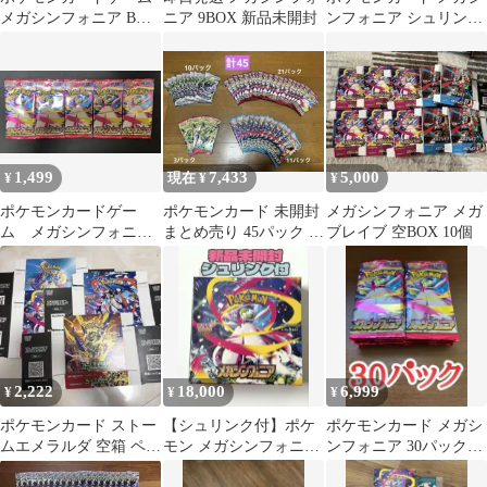
メガシンフォニア BOX
ニア 9BOX 新品未開封
ンフォニア シュリンク
シュリンク無し ペリ
なし ぺりぺりなし
ペリ付き
1BOX
1,499
7,433
5,000
¥
現在 ¥
¥
ポケモンカードゲー
ポケモンカード 未開封
メガシンフォニア メガ
ム メガシンフォニ
まとめ売り 45パック サ
ブレイブ 空BOX 10個
ア 5パック
ーチ済
2,222
18,000
6,999
¥
¥
¥
ポケモンカード ストー
【シュリンク付】ポケ
ポケモンカード メガシ
ムエメラルダ 空箱 ペリ
モン メガシンフォニア
ンフォニア 30パック
ペリ付き BOXのみ
1BOX 新品未開封
（1BOX分