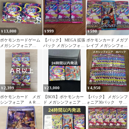
13,000
999
590
¥
¥
¥
ポケモンカードゲーム
【パック】 MEGA 拡張
ポケモンカード メガブ
メガシンフォニア
パック メガシンフォニ
レイブ メガシンフォニ
2BOXセット
ア 3パック
ア バラ4パック
2,399
23,000
4,950
¥
¥
¥
ポケモンカード メガ
【BOX】ポケモンカー
【パック】 メガシンフ
シンフォニア ＡＲ以
ド メガシンフォニア メ
ォニア30パック サー
上封入 ４パック 新
ガブレイブ 2種セット
チ済
品未開封