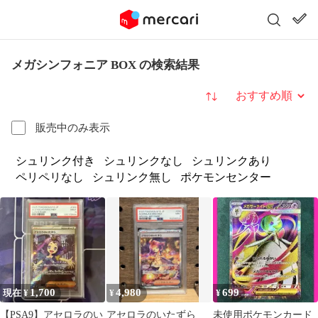
メガシンフォニア BOX の検索結果
並び替え
販売中のみ表示
シュリンク付き
シュリンクなし
シュリンクあり
ペリペリなし
シュリンク無し
ポケモンセンター
1,700
4,980
699
現在 ¥
¥
¥
【PSA9】アセロラのい
アセロラのいたずら
未使用ポケモンカード