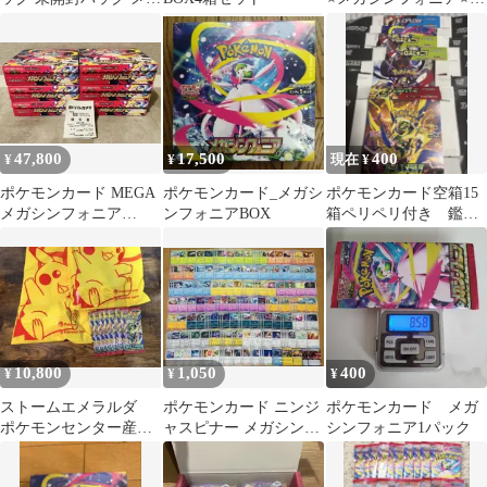
6種 30パックまとめ売
ンジャモ⭐️ポケモンセ
り
ンターセット空箱
47,800
17,500
400
¥
¥
現在 ¥
ポケモンカード MEGA
ポケモンカード_メガシ
ポケモンカード空箱15
メガシンフォニア
ンフォニアBOX
箱ペリペリ付き 鑑賞
6BOX ぺりぺり無し
保管用 画像の物全て
10,800
1,050
400
¥
¥
¥
ストームエメラルダ
ポケモンカード ニンジ
ポケモンカード メガ
ポケモンセンター産
ャスピナー メガシンフ
シンフォニア1パック
20パック
ォニア まとめ売り 引退
品 絶版