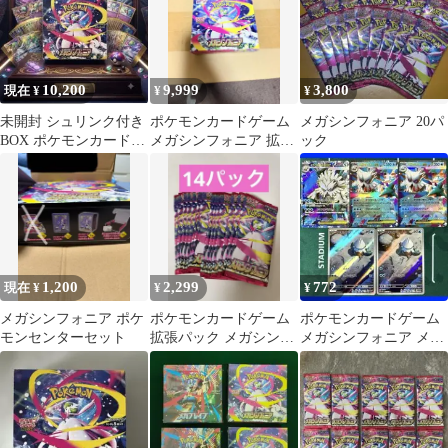
10,200
9,999
3,800
現在 ¥
¥
¥
未開封 シュリンク付き
ポケモンカードゲーム
メガシンフォニア 20パ
BOX ポケモンカードゲ
メガシンフォニア 拡張
ック
ーム メガシンフォニア
パック BOX
1,200
2,299
772
現在 ¥
¥
¥
メガシンフォニア ポケ
ポケモンカードゲーム
ポケモンカードゲーム
モンセンターセット
拡張パック メガシンフ
メガシンフォニア メガ
ォニア 14パック
ユキノオーex進化ライ
ンデッキパーツ