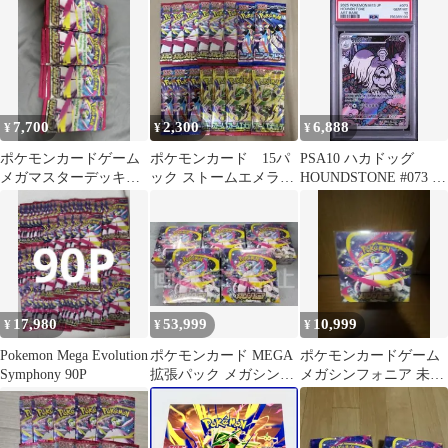
メガシンフォニア
7,700
2,300
6,888
¥
¥
¥
ポケモンカードゲーム
ポケモンカード 15パ
PSA10 ハカドッグ
メガマスターデッキビ
ック ストームエメラル
HOUNDSTONE #073 メ
ルドメガシンフォニア
ダ メガシンフォニア
ガシンフォニア M1S
30パック
ニンジャスピナ－
AR
17,980
53,999
10,999
¥
¥
¥
Pokemon Mega Evolution
ポケモンカード MEGA
ポケモンカードゲーム
Symphony 90P
拡張パック メガシンフ
メガシンフォニア 未開
ォニア 5箱 新品 シュリ
封BOX
ンク付