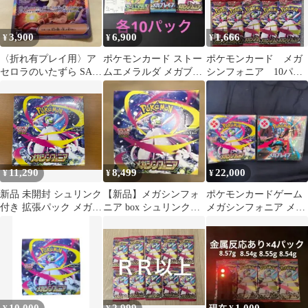
3,900
6,900
1,666
¥
¥
¥
〈折れ有プレイ用〉ア
ポケモンカード ストー
ポケモンカード メガ
セロラのいたずら SAR
ムエメラルダ メガブレ
シンフォニア 10パッ
MEGA メガシンフォニ
イブ メガシンフォニア
ク
ア 09…
各10パック
11,290
8,499
22,000
¥
¥
¥
新品 未開封 シュリンク
【新品】メガシンフォ
ポケモンカードゲーム
付き 拡張パック メガシ
ニア box シュリンク無
メガシンフォニア メガ
ンフォニア BOX ポケ
し
ブレイブ 未開封 2BOX
カ ポケモンカードゲー
ム