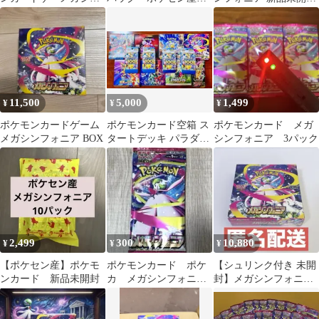
フォニア 1パック
ポケモンセンター
3パック
11,500
5,000
1,499
¥
¥
¥
ポケモンカードゲーム
ポケモンカード空箱 ス
ポケモンカード メガ
メガシンフォニア BOX
タートデッキ パラダイ
シンフォニア 3パック
ムトリガー 超電 ロ
ケット団 メガ
2,499
300
10,880
¥
¥
¥
【ポケセン産】ポケモ
ポケモンカード ポケ
【シュリンク付き 未開
ンカード 新品未開封
カ メガシンフォニア1
封】メガシンフォニア
パック 1p バラパック
1BOX