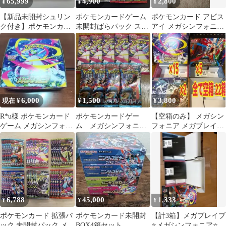
65,999
4,900
2,800
¥
¥
¥
【新品未開封シュリン
ポケモンカードゲーム
ポケモンカード アビス
ク付き】ポケモンカー
未開封ばらパック スト
アイ メガシンフォニア
ドゲーム メガシンフ
ームエメラルダ メガ
空箱 6個 セット
ォニア 6BOX
ブレイブなど
6,000
1,500
3,800
現在 ¥
¥
¥
R*u様 ポケモンカード
ポケモンカードゲー
【空箱のみ】 メガシン
ゲーム メガシンフォニ
ム メガシンフォニア
フォニア メガブレイブ
ア BOX
5p メガブレイブ4p
ポケモンセンターセッ
ト 22セット
6,788
45,000
1,333
¥
¥
¥
ポケモンカード 拡張パ
ポケモンカード未開封
【計3箱】メガブレイブ
ック 未開封パック メガ
BOX4箱セット
⭐️メガシンフォニア⭐️ナ