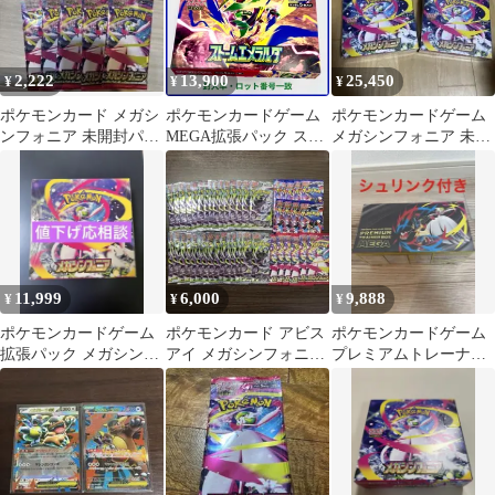
2,222
13,900
25,450
¥
¥
¥
ポケモンカード メガシ
ポケモンカードゲーム
ポケモンカードゲーム
ンフォニア 未開封パッ
MEGA拡張パック スト
メガシンフォニア 未開
ク 10P
ームエメラルダ1BOX
封Box シュリンク付き
30パック 封入率一致
2BOX
11,999
6,000
9,888
¥
¥
¥
ポケモンカードゲーム
ポケモンカード アビス
ポケモンカードゲーム
拡張パック メガシンフ
アイ メガシンフォニ
プレミアムトレーナー
ォニア 未開封BOX シ
ア ニンジャスピナ
ボックス MEGA シュリ
ュリンクあり
ー パックまとめ売り
ンク付き