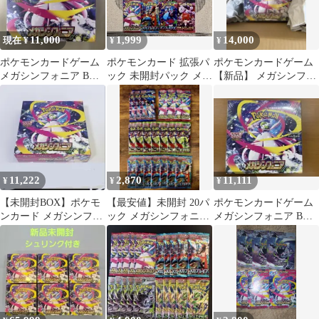
11,000
1,999
14,000
現在 ¥
¥
¥
ポケモンカードゲーム
ポケモンカード 拡張パ
ポケモンカードゲーム
メガシンフォニア BOX
ック 未開封パック メガ
【新品】 メガシンフォ
シュリンク付き
8種 8パックまとめ売り
ニアBOX シュリンク付
新弾含む
き
11,222
2,870
11,111
¥
¥
¥
【未開封BOX】ポケモ
【最安値】未開封 20パ
ポケモンカードゲーム
ンカード メガシンフォ
ック メガシンフォニア
メガシンフォニア BOX
ニア シュリンク付き
ブレイブ ムニキスゼロ
シュリンク付き