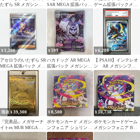
たずら SR メガシンフ
SAR MEGA 拡張パック
ゲーム拡張パックメガ
ォニア 084/063
メガシンフォニア psa9
シンフォニアメガサー
ナイトexSR078
1,280
599
6,280
¥
¥
¥
アセロラのいたずら SR
ハカドッグ AR MEGA
【 PSA10】インテレオ
MEGA 拡張パック メガ
拡張パック メガシンフ
ン AR メガシンフォ
シンフォニア キラ
ォニア キラ 073/063
ニア
084…
39,300
8,500
10,738
現在 ¥
¥
¥
『完美品』メガサーナ
ポケモンカード メガシ
ポケモンカードゲーム
イトex MUR MEGA 拡
ンフォニア シュリンク
メガシンフォニア BOX
張パック メガシンフォ
ペリペリなし 1box
シュリンク付き
ニア