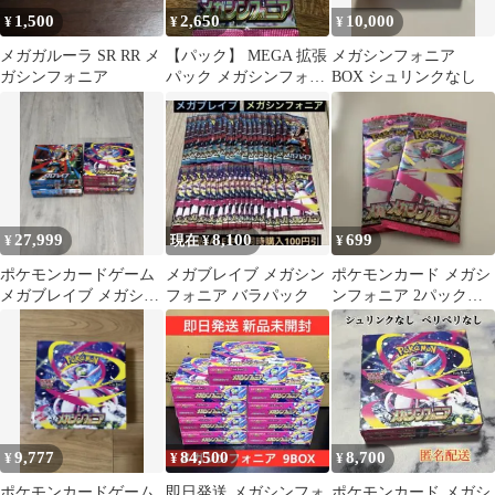
1,500
2,650
10,000
¥
¥
¥
メガガルーラ SR RR メ
【パック】 MEGA 拡張
メガシンフォニア
ガシンフォニア
パック メガシンフォニ
BOX シュリンクなし
ア
27,999
8,100
699
¥
現在 ¥
¥
ポケモンカードゲーム
メガブレイブ メガシン
ポケモンカード メガシ
メガブレイブ メガシン
フォニア バラパック
ンフォニア 2パックセ
フォニア シュリンク
ット
なしぺりぺりなし
9,777
84,500
8,700
¥
¥
¥
ポケモンカードゲーム
即日発送 メガシンフォ
ポケモンカード メガシ