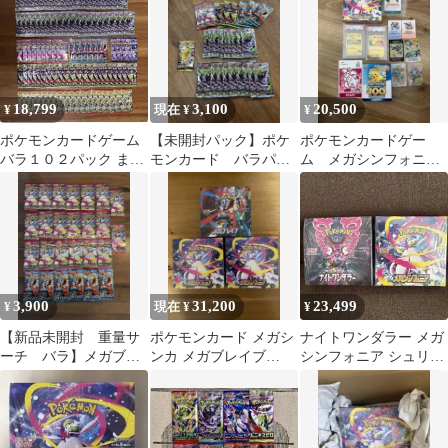
18,799
3,100
20,500
¥
現在 ¥
¥
ポケモンカードゲーム
【未開封パック】ポケ
ポケモンカードゲー
バラ１０２パック まと
モンカード バラパッ
ム メガシンフォニ
め売りセット
ク 合計30パック
ア BOX シュリンク付
き
3,900
31,200
23,499
¥
現在 ¥
¥
【新品未開封 重量サ
ポケモンカード メガシ
ナイトワンダラー メガ
ーチ バラ】メガブレ
ンカ メガブレイブ
シンフォニア シュリン
イブ6P メガシンフォニ
3BOXセット
ク付き ポケモンカード
ア20P
ゲーム