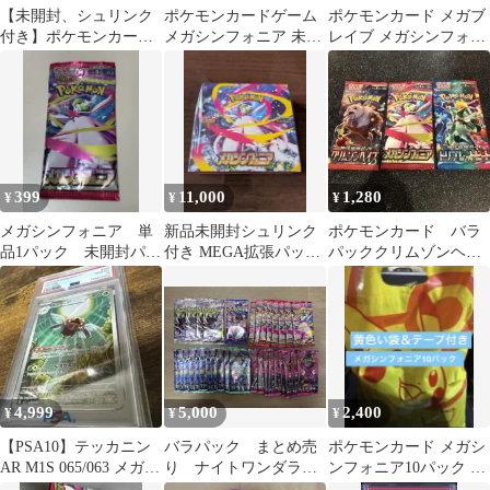
【未開封、シュリンク
ポケモンカードゲーム
ポケモンカード メガブ
付き】ポケモンカード
メガシンフォニア 未開
レイブ メガシンフォニ
ゲーム メガシンフォニ
封BOX
ア バトルパートナーズ
ア
計8パック
399
11,000
1,280
¥
¥
¥
メガシンフォニア 単
新品未開封シュリンク
ポケモンカード バラ
品1パック 未開封パッ
付き MEGA拡張パック
パッククリムゾンヘイ
ク バラ売り ポケモ
メガシンフォニア
ズ メガシンフォニ
ンカード ポケカ
ア トリプレットビー
ト
4,999
5,000
2,400
¥
¥
¥
【PSA10】テッカニン
バラパック まとめ売
ポケモンカード メガシ
AR M1S 065/063 メガシ
り ナイトワンダラ
ンフォニア10パック 黄
ンフォニア
ー ステラミラクル
色い袋＆テープ付