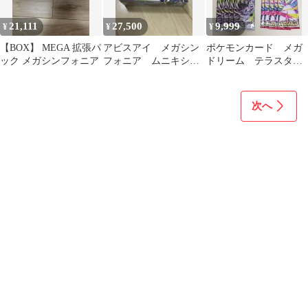
21,111
27,500
9,999
¥
¥
¥
【BOX】 MEGA 拡張パ
アビスアイ メガシン
ポケモンカード メガ
ック メガシンフォニア
フォニア ムニキシス
ドリーム テラスタル
ゼロ 合計3ボックス
フェス 他20パック
シュリンク付き
次へ