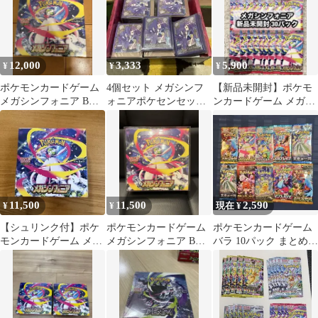
12,000
3,333
5,900
¥
¥
¥
ポケモンカードゲーム
4個セット メガシンフ
【新品未開封】ポケモ
メガシンフォニア BOX
ォニアポケセンセット
ンカードゲーム メガシ
シュリンク付き
アセロラ サプライ
ンフォニア 30パック
11,500
11,500
2,590
¥
¥
現在 ¥
【シュリンク付】ポケ
ポケモンカードゲーム
ポケモンカードゲーム
モンカードゲーム メガ
メガシンフォニア BOX
バラ 10パック まとめ売
シンフォニア BOX
未開封 シュリンク付き
り