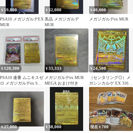
59,800
32,000
40,000
¥
¥
¥
PSA10 メガジガルデEX
美品 メガジガルデ
メガジガルデex MUR
MUR
MUR
120,300
33,333
24,500
¥
¥
¥
PSA10 連番 ムニキスゼ
メガジガルデex MUR
（センタリング◎）メ
ロ メガジガルデex SAR
MEGA おまけ付き
ガシンカルゲ EX 310
MUR PSA10
HP トレーディングカー
ド❗️
27,000
38,000
700
¥
¥
現在 ¥