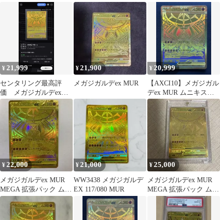
300円スタート
ロ ポケモンカード
キスゼロ キラ 117/0…
21,999
21,900
20,999
¥
¥
¥
センタリング最高評
メガジガルデex MUR
【AXCI10】メガジガル
価 メガジガルデex
デex MUR ムニキスゼ
MUR MEGA 117/080
ロ
22,000
21,000
25,000
¥
¥
¥
メガジガルデex MUR
WW3438 メガジガルデ
メガジガルデex MUR
MEGA 拡張パック ムニ
EX 117/080 MUR
MEGA 拡張パック ムニ
キスゼロ キラ 117/0…
キスゼロ キラ 117/0…