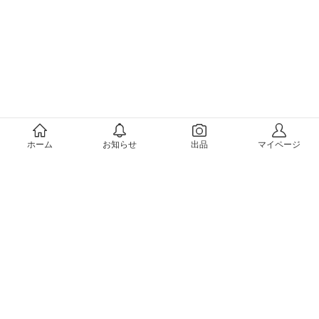
メルカリについて
ホーム
お知らせ
出品
マイページ
会社概要（運営会社）
採用情報
プレスリリース
公式ブログ
プレスキット
メルカリUS
メルカリShops
m department（エムデパ）
ヘルプ
ヘルプセンター（ガイド・お問い合わせ）
メルカリShopsでショップを開設する