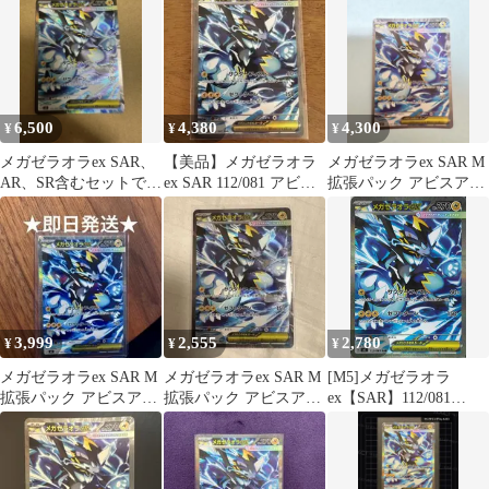
6,500
4,380
4,300
¥
¥
¥
メガゼラオラex SAR、
【美品】メガゼラオラ
メガゼラオラex SAR M
AR、SR含むセットで
ex SAR 112/081 アビス
拡張パック アビスアイ
す。
アイ
キラ 112/081
3,999
2,555
2,780
¥
¥
¥
メガゼラオラex SAR M
メガゼラオラex SAR M
[M5]メガゼラオラ
拡張パック アビスアイ
拡張パック アビスアイ
ex【SAR】112/081
キラ 112/081
キラ 112/081
ITCRLZ6TDJ04