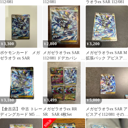
112/081
112/081
ラオラex SAR 112/081
3,300
2,800
3,200
¥
¥
¥
ポケモンカード メガ
メガゼラオラex SAR
メガゼラオラex SAR M
ゼラオラ ex SAR
112/081 ドデカバシ
拡張パック アビスアイ
AR
キラ 112/081
3,180
3,499
5,000
¥
¥
¥
【倉吉店】 中古 トレー
メガゼラオラex RR
メガゼラオラex SAR ア
ディングカード M5 拡
SR SAR 4枚Set
ビスアイ112/081 その他
張パック「アビスア
まとめ売り
イ」 M5 112/081 メガゼ