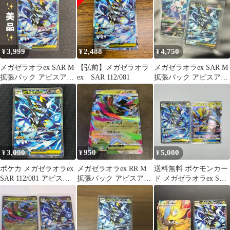
ラオラex SAR【362】
3,999
2,488
4,750
¥
¥
¥
メガゼラオラex SAR M
【弘前】メガゼラオラ
メガゼラオラex SAR M
拡張パック アビスアイ
ex SAR 112/081
拡張パック アビスアイ
キラ 112/081
キラ 112/081
3,000
950
5,000
¥
¥
¥
ポケカ メガゼラオラex
メガゼラオラex RR M
送料無料 ポケモンカー
SAR 112/081 アビスア
拡張パック アビスアイ
ド メガゼラオラex SAR
イ
キラ 026/081
112/081 ゼラオラGX
051/173 RR 美品 カード
#16473