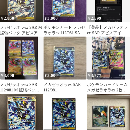
2,850
3,000
2,599
¥
¥
¥
メガゼラオラex SAR M
ポケモンカード メガゼ
【美品】メガゼラオラ
拡張パック アビスアイ
ラオラex 112/081 SAR
ex SAR アビスアイ キ
キラ 112/081
超美品
ラ 112/081
3,000
3,000
3,777
¥
¥
¥
メガゼラオラex SAR
メガゼラオラex SAR
ポケモンカードゲーム
112/081 M 拡張パック
112/081
メガゼラオラex 2枚セ
アビスアイ キラ
ット Y51