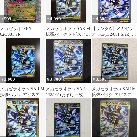
599
4,999
4,300
¥
¥
¥
メガゼラオラEX
メガゼラオラex SAR M
【ランクA】メガゼラ
026/081 SR
拡張パック アビスアイ
オラex(112/081 SAR) ポ
キラ 112/081
ケモンカード【中古】
3,000
3,780
3,500
¥
¥
¥
メガゼラオラex SAR M
メガゼラオラex SAR
メガゼラオラex SAR M
拡張パック アビスアイ
112/081(おまけ一枚付
拡張パック アビスアイ
112/081
き
キラ 112/081