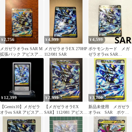
未サーチ パック4パッ
キラ 112/081
ク
2,756
4,999
4,599
¥
¥
¥
メガゼラオラex SAR M
メガゼラオラEX 270HP
ポケモンカード メガ
拡張パック アビスアイ
112/081 SAR
ゼラオラex SAR
キラ 112/081
112/081
12,399
2,999
3,700
¥
¥
¥
【Gemix10】メガゼラ
【メガゼラオラEX
新品未使用 メガゼラ
オラex SAR アビスアイ
SAR】112/081 アビスア
オラex SAR ポケモ
キラ 112/081
イ
ンカード