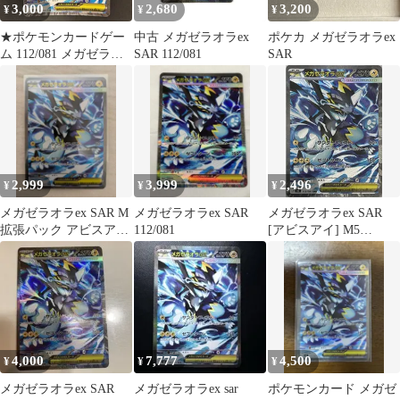
3,000
2,680
3,200
¥
¥
¥
★ポケモンカードゲー
中古 メガゼラオラex
ポケカ メガゼラオラex
ム 112/081 メガゼラオ
SAR 112/081
SAR
ラex SAR
2,999
3,999
2,496
¥
¥
¥
メガゼラオラex SAR M
メガゼラオラex SAR
メガゼラオラex SAR
拡張パック アビスアイ
112/081
[アビスアイ] M5
キラ 112/081
112/081 傷有り ポケモ
ンカード ポケカ
4,000
7,777
4,500
¥
¥
¥
メガゼラオラex SAR
メガゼラオラex sar
ポケモンカード メガゼ