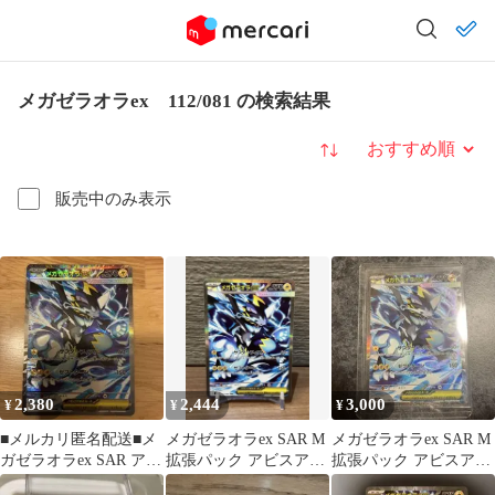
メガゼラオラex 112/081 の検索結果
並び替え
販売中のみ表示
2,380
2,444
3,000
¥
¥
¥
■メルカリ匿名配送■メ
メガゼラオラex SAR M
メガゼラオラex SAR M
ガゼラオラex SAR アビ
拡張パック アビスアイ
拡張パック アビスアイ
スアイ 112/081
112/081
キラ 112/081