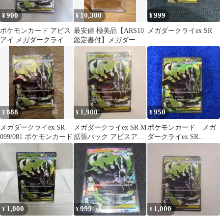
900
10,300
999
¥
¥
¥
ポケモンカード アビス
最安値 極美品【ARS10
メガダークライex SR
アイ メガダークライ
鑑定書付】メガダーク
EX SR
ライex SR PSA ポケカ
888
1,900
950
¥
¥
¥
メガダークライex SR
メガダークライex SR M
ポケモンカード メガ
099/081 ポケモンカード
拡張パック アビスアイ
ダークライex SR
キラ 099/081
099/081
1,000
999
1,000
¥
¥
¥