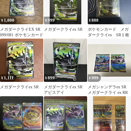
1,000
999
888
¥
¥
¥
メガダークライEX SR
メガダークライex SR
ポケモンカード メガ
099/081 ポケモンカード
ダークライex SR１枚
1,111
899
999
¥
¥
¥
メガダークライex SR
メガダークライex SR
メガシャンデラex SR
アビスアイ
メガダークライ ex RR