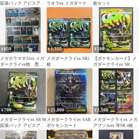
拡張パック アビスアイ
ラオラex メガダークラ
枚セット
キラ 099/081
イex グラジオの決戦ア
ビスアイ
650
1,555
580
¥
¥
¥
メガカラマネロex メガ
メガダークライex SR2
【ポケモンカード】メ
ダークライex他 悪タ
枚
ガダークライex SR
イプデッキパーツ
099/081 [ｍ5 アビスア
イ] ポケカ
780
25,000
2,100
¥
¥
¥
メガダークライex SR M
メガダークライex SAR
メガダークライex メガ
拡張パック アビスアイ
ポケモンカード
アブソルex 等SR 4枚セ
キラ 099/081
ット メガゼラオラ
ポケカ