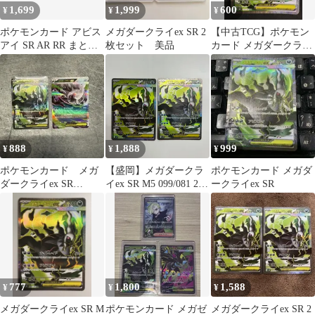
1,699
1,999
600
¥
¥
¥
ポケモンカード アビス
メガダークライex SR 2
【中古TCG】ポケモン
アイ SR AR RR まとめ
枚セット 美品
カード メガダークライ
売り
ex(099/081 SR)【50-
501】
888
1,888
999
¥
¥
¥
ポケモンカード メガ
【盛岡】メガダークラ
ポケモンカード メガダ
ダークライex SR
イex SR M5 099/081 2枚
ークライex SR
099/081 046/08
セット
777
1,800
1,588
¥
¥
¥
メガダークライex SR M
ポケモンカード メガゼ
メガダークライex SR 2