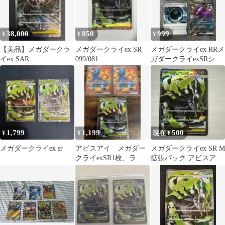
38,000
850
999
¥
¥
¥
【美品】メガダークラ
メガダークライex SR
メガダークライex RRメ
イex SAR
099/081
ガダークライexSRシャ
ドーエネルギー モル
ペコRR
1,799
1,199
500
¥
¥
現在 ¥
メガダークライex sr
アビスアイ メガダー
メガダークライex SR M
クライexSR1枚、ラム
拡張パック アビスアイ
パルドex SR2枚 3枚セ
キラ 099/081
ット