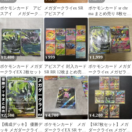
ポケモンカード アビ
メガダークライex SR
ポケモンカード sr chr
スアイ メガダークラ
アビスアイ
ma まとめ売り 8枚セッ
イex SR RR デッ
ト
キパーツ
1,400
999
1,999
¥
¥
¥
ポケモンカード メガダ
アビスアイ 封入カード
ポケモンカード メガダ
ークライEX 2枚セット
SR RR 12枚まとめ売り
ークライex メガゼラオ
ポケモン カード ゲーム
ラex SR 2枚セット
2,500
4,700
4,280
¥
¥
¥
【構成デッキ】 優勝デ
ポケモンカード メガ
【SR7枚セット】メガ
ッキ メガダークライex
ダークライEX SR ヤド
ダークライex メガゲッ