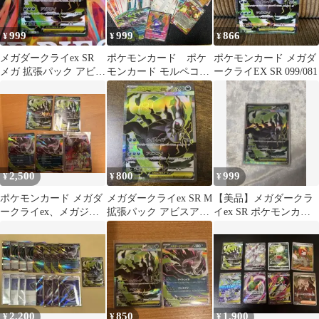
999
999
866
¥
¥
¥
メガダークライex SR
ポケモンカード ポケ
ポケモンカード メガダ
メガ 拡張パック アビス
モンカード モルペコex
ークライEX SR 099/081
アイ キラ 099/081
SR メガダークライex
RR
2,500
800
999
¥
¥
¥
ポケモンカード メガダ
メガダークライex SR M
【美品】メガダークラ
ークライex、メガジガ
拡張パック アビスアイ
イex SR ポケモンカー
ルデex SR+RRセット
キラ 099/081
ド アビスアイ 099/
2,200
850
1,900
¥
¥
¥