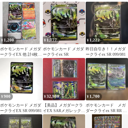
SR デッキ 21点
ランAR
コウガex メガドリュウ
ズ
1,200
1,777
1,222
¥
¥
¥
ポケモンカード メガダ
ポケモンカード メガダ
昨日自引き！！メガダ
ークライEX 他 計4枚セ
ークライex SR
ークライex SR 099/081
ット
900
32,980
1,700
¥
¥
¥
ポケモンカード メガダ
【美品】メガダークラ
ポケモンカード メガ
ークライEX SR 099/081
イEX SARメガレックウ
ダークライex SR RR セ
ザEX sr2枚セット
ット