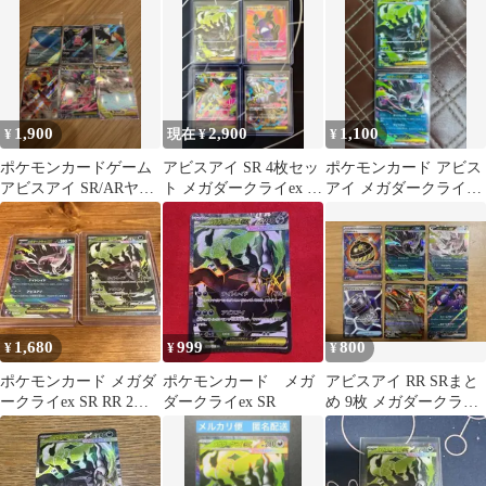
1,900
2,900
1,100
¥
現在 ¥
¥
ポケモンカードゲーム
アビスアイ SR 4枚セッ
ポケモンカード アビス
アビスアイ SR/ARヤド
ト メガダークライex ゼ
アイ メガダークライ
ランなど まとめ売り
ラオラ シャンデラ モル
EX SR.RR キラ2枚セッ
ペコ
ト
1,680
999
800
¥
¥
¥
ポケモンカード メガダ
ポケモンカード メガ
アビスアイ RR SRまと
ークライex SR RR 2枚
ダークライex SR
め 9枚 メガダークライ
セット アビスアイ 未使
ex メガドリュウズex
用