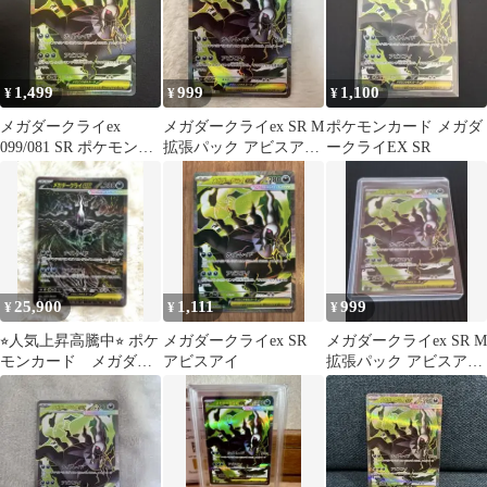
1,499
999
1,100
¥
¥
¥
メガダークライex
メガダークライex SR M
ポケモンカード メガダ
099/081 SR ポケモンカ
拡張パック アビスアイ
ークライEX SR
ード
キラ 099/081
25,900
1,111
999
¥
¥
¥
⭐︎人気上昇高騰中⭐︎ ポケ
メガダークライex SR
メガダークライex SR M
モンカード メガダー
アビスアイ
拡張パック アビスアイ
クライex SAR
キラ 099/081