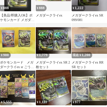
888
888
1,222
¥
¥
¥
【美品/即購入OK】ポ
メガダークライex
メガダークライex SR
ケモンカード メガダー
099/081
クライex SR 099/081
900
1,779
1,200
¥
¥
現在 ¥
ポケモンカード メガ
メガダークライex SR 2
メガダークライex RR
ダークライex sr ごうか
枚セット
SR セット
いボム
5,555
1,111
977
¥
¥
¥