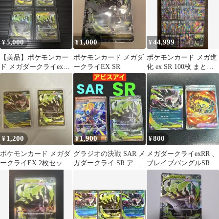
5,000
1,000
44,999
¥
¥
¥
【美品】ポケモンカー
ポケモンカード メガダ
ポケモンカード メガ進
ド メガダークライex
ークライEX SR
化 ex SR 100枚 まとめ
SR 4枚セット
売り 【メガダークライ
等】
1,200
1,900
800
¥
¥
¥
ポケモンカード メガダ
グラジオの決戦 SAR メ
メガダークライexRR 、
ークライEX 2枚セット
ガダークライ SR アビ
ブレイブバングルSR
即購入⭕️
スアイ 2枚セット