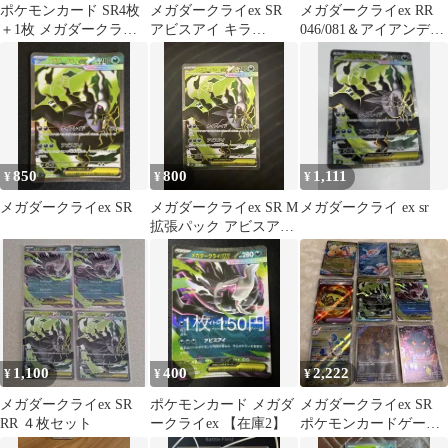
ポケモンカード SR4枚
メガダークライex SR
メガダークライex RR
＋1枚 メガダークライ
アビスアイ キラ
046/081＆アイアンディ
EXデッキパーツ
099/081 2枚セット
フェンダー102/081
850
800
1,111
¥
¥
¥
メガダークライex SR
メガダークライex SR M
メガダークライ ex sr
拡張パック アビスアイ
キラ 099/081
1,100
400
2,222
¥
¥
¥
メガダークライex SR
ポケモンカード メガダ
メガダークライex SR
RR ４枚セット
ークライex 【在庫2】
ポケモンカードゲーム
まとめ売り 8枚セット