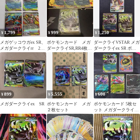
1,799
999
1,250
¥
¥
¥
メガゲッコウガex SR、
ポケモンカード メガ
ダークライVSTAR メガ
メガダークライrr 2
ダークライSR,RR4枚セ
ダークライex SR ポケ
枚、メガドリュウズrr
ット
モンカード まとめ
セット
899
5,555
600
¥
¥
¥
メガダークライex SR
ポケモンカード メガ
ポケモンカード 5枚セ
２枚セット
ット メガダークライ
EX 他