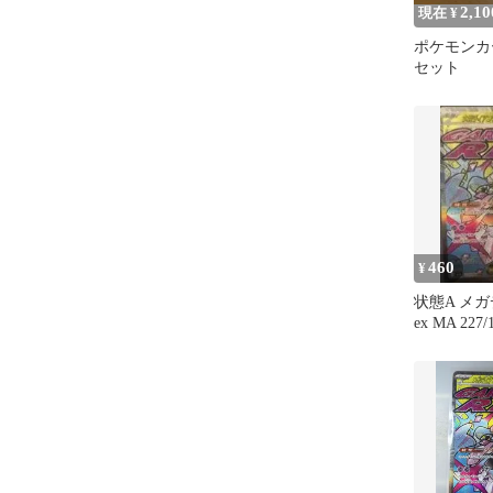
2,10
現在 ¥
ポケモンカー
セット
460
¥
状態A メ
ex MA 227
ケモン ポ
ーム