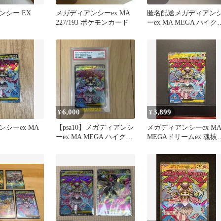
ンシー EX
メガディアンシーex MA
匿名配送メガディアン
227/193 ポケモンカード
ーex MA MEGA ハイク
スパック MEGAドリー
6,000
3,899
¥
¥
シーex MA
【psa10】メガディアンシ
メガディアンシーex M
ーex MA MEGA ハイクラ
MEGAドリームex 魂抜
スパック
エラーカード