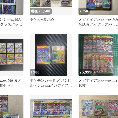
1,500
750
現在 ¥
¥
シーex MA
ポケカ⭐︎まとめ
メガディアンシーex M
イクラスパック
MEGA ハイクラスパッ
ームex
MEGAドリームex …
900
5,999
¥
¥
ex MA まと
ポケモンカード メガシビ
メガディアンシーex ma
0枚セット
ルドンex maメガディアン
10枚
シーex ma