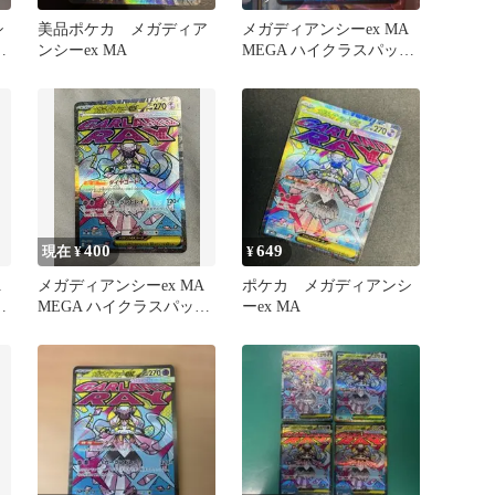
シ
美品ポケカ メガディア
メガディアンシーex MA
ラ
ンシーex MA
MEGA ハイクラスパック
ム
MEGAドリームex …
400
649
現在 ¥
¥
A
メガディアンシーex MA
ポケカ メガディアンシ
け
MEGA ハイクラスパック
ーex MA
MEGAドリームex …