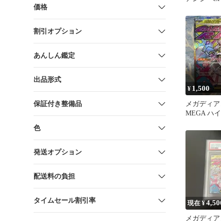
価格
割引オプション
あんしん鑑定
出品形式
1,500
¥
保証付き整備品
メガディアン
MEGA ハ
MEGAドリ
色
発送オプション
配送料の負担
タイムセール割引率
4,50
現在 ¥
メガディアン