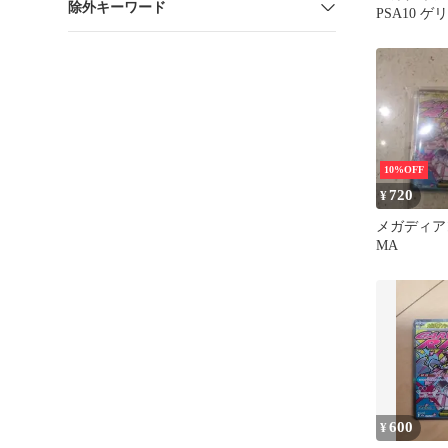
除外キーワード
PSA10 ゲリ
10%OFF
720
¥
メガディア
MA
600
¥