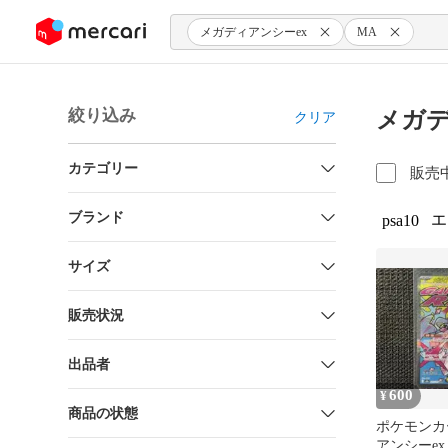
ンツにスキップ
メガディアンシーex
MA
絞り込み
メガデ
クリア
カテゴリー
販売
ブランド
エ
psa10
サイズ
販売状況
出品者
600
¥
商品の状態
ポケモンカ
アンシーex