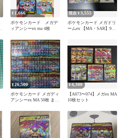
1,666
3,555
¥
現在 ¥
A
ポケモンカード メガデ
ポケモンカード メガドリ
ク
ィアンシーex ma 4枚
ームex 【MA・SAR】9枚
セット
26,500
4,300
¥
¥
ポケモンカード メガディ
【A073〜074】メガex MA
アンシーex MA 50枚 まと
10枚セット
め売り