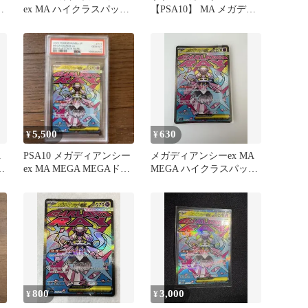
ク
ex MA ハイクラスパック
【PSA10】 MA メガディ
MEGAドリームex
アンシーex
5,500
630
¥
¥
A
PSA10 メガディアンシー
メガディアンシーex MA
カ
ex MA MEGA MEGAドリ
MEGA ハイクラスパック
ームex
MEGAドリームex …
800
3,000
¥
¥