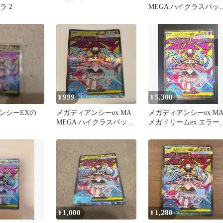
ラ 2
MEGA ハイクラスパッ
MEGAドリームex …
999
5,300
¥
¥
ンシーEXの
メガディアンシーex MA
メガディアンシーex M
MEGA ハイクラスパック
メガドリームex エラー
MEGAドリームex …
ード
1,000
1,280
¥
¥