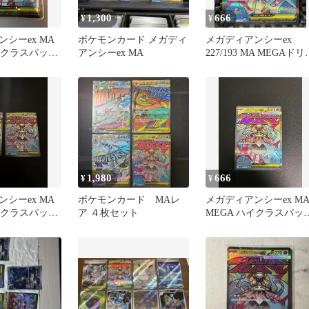
1,300
666
¥
¥
シーex MA
ポケモンカード メガディ
メガディアンシーex
イクラスパック
アンシーex MA
227/193 MA MEGAドリ
リーム
ムex ☆おまけ付☆
1,980
666
¥
¥
シーex MA
ポケモンカード MAレ
メガディアンシーex M
イクラスパック
ア ４枚セット
MEGA ハイクラスパッ
ームex
MEGAドリームex …