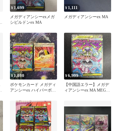
1,699
1,111
¥
¥
メガディアンシーexメガ
メガディアンシーex MA
ー
シビルドンex MA
1,080
6,999
¥
¥
A
ポケモンカード メガディ
【中国語エラー】メガデ
ク
アンシーex ハイパーボー
ィアンシーex MA MEGA
ル SR 2枚セット
ドリームex