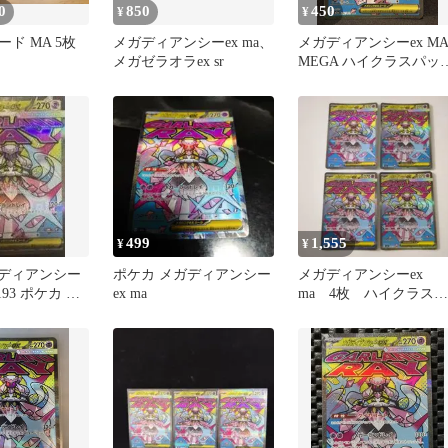
0
850
450
¥
¥
ド MA 5枚
メガディアンシーex ma、
メガディアンシーex M
メガゼラオラex sr
MEGA ハイクラスパッ
MEGAドリームex
499
1,555
¥
¥
ガディアンシー
ポケカ メガディアンシー
メガディアンシーex
/193 ポケカ ポ
ex ma
ma 4枚 ハイクラスパ
ケモンカードゲ
ック MEGAドリームex