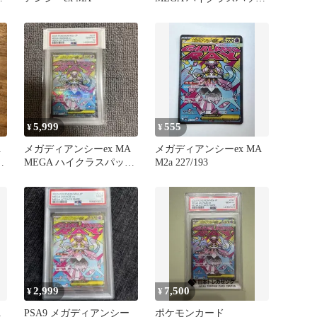
MEGAドリームex …
5,999
555
¥
¥
A
メガディアンシーex MA
メガディアンシーex MA
ク
MEGA ハイクラスパック
M2a 227/193
MEGAドリームex …
2,999
7,500
¥
¥
A
PSA9 メガディアンシー
ポケモンカード