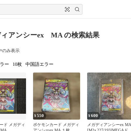
ィアンシーex MA の検索結果
中のみ表示
ラー
10枚
中国語エラー
550
600
¥
¥
ード メガディ
ポケモンカード メガディ
メガディアンシーex M
 MA
アンシーex MA １枚
[M2a 227/193]MEGAド