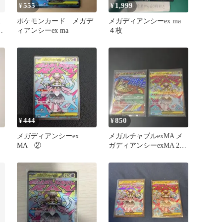
555
1,999
¥
¥
A
ポケモンカード メガデ
メガディアンシーex ma
ク
ィアンシーex ma
４枚
444
850
¥
¥
メガディアンシーex
メガルチャブルexMA メ
MA ②
ガディアンシーexMA 2枚
セット メガドリーム