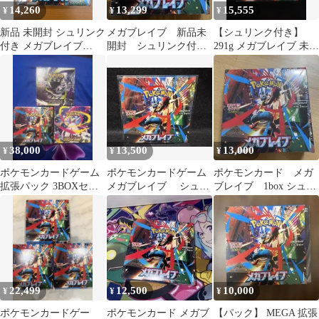
14,260
13,299
15,555
¥
¥
¥
新品 未開封 シュリンク
メガブレイブ 新品未
【シュリンク付き】
付き メガブレイブ
開封 シュリンク付
291g メガブレイブ 未開
BOX ポケモンカードゲ
き 1BOX ポケモンカ
封BOX ポケカ
ーム MEGA 拡張パック
ード
ポケカ ポケモン
38,000
13,500
13,000
¥
¥
¥
ポケモンカードゲーム
ポケモンカードゲーム
ポケモンカード メガ
拡張パック 3BOXセッ
メガブレイブ シュリ
ブレイブ 1box シュリ
ト
ンク付き未開封 1box
ンク付き
22,499
12,500
10,000
¥
¥
¥
ポケモンカードゲー
ポケモンカード メガブ
【パック】 MEGA 拡張