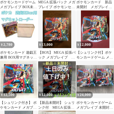
ポケモンカードゲーム
MEGA 拡張パック メガ
ポケモンカード 新品
メガブレイブ BOX未開
ブレイブ ポケモンセン
未開封 メガブレイブ
封 シュリンク付き
ターセット ポケモンセ
ポケモンセンターセッ
ンター限定
ト
2,780
13,000
12,000
¥
¥
¥
ポケモンカード 遊戯王
【BOX】 MEGA 拡張パ
【シュリンク付】ポケ
兼用 BOX用マグネット
ック メガブレイブ シ
モンカードゲーム メガ
ローダー ボックスロー
ュリンク付き
ブレイブ 未開封BOX
ダー4
12,500
12,000
24,000
¥
¥
¥
【シュリンク付き】 ポ
【新品未開封】 シュリ
ポケモンカードゲーム
ケモンカード メガブレ
ンク付 MEGA 拡張パ
メガブレイブ 未開封
イブ BOX 新品・未開
ック メガブレイブBOX
BOX シュリンク付き