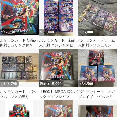
1BOX 新品 ポケカ
32,000
36,000
75,000
¥
¥
¥
ポケモンカード 新品未
ポケモンカード 新品
ポケモンカードゲーム
開封シュリンク付き
未開封 ニンジャスピナ
未開封BOXシュリンク
BOX 3BOXセット
ー 4box 箱のまま発送
付き・まとめ売り
248,790
15,000
34,500
¥
現在 ¥
¥
ポケモンカード ボッ
【BOX】 MEGA 拡張パ
ポケモンカード メガ
クス まとめ売り
ック メガブレイブ シ
ブレイブ バトルパー
ュリンク付き ローダ
トナーズ シュリンク
ー付き
付き 計3BOX