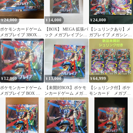
24,000
14,000
24,000
¥
¥
¥
ポケモンカードゲーム
【BOX】 MEGA 拡張パ
【シュリンクあり】メ
メガブレイブ 3BOXセ
ック メガブレイブシュ
ガブレイブ メガシンフ
ット シュリンクな
リンク付き
ォニアBOX
し ぺりぺりなし
12,000
13,000
64,999
¥
¥
¥
ポケモンカードゲーム
【未開封BOX】ポケモ
【シュリンク付】ポケ
メガブレイブ BOX シ
ンカードゲーム メガブ
モンカード メガブレ
ュリンク付き ポケモ
レイブ
イブ メガシンフォニア
ン
各3box