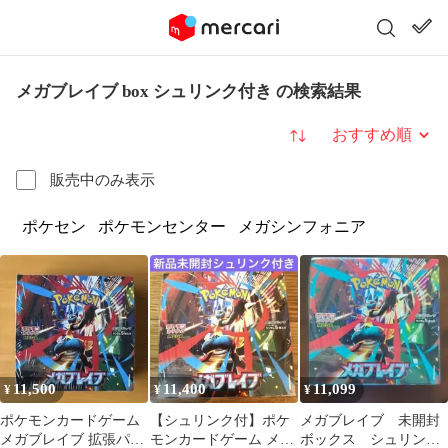
メガブレイブ box シュリンク付き の検索結果
並び替え
販売中のみ表示
ポケセン
ポケモンセンター
メガシンフォニア
11,500
11,400
11,099
¥
¥
¥
ポケモンカードゲーム
【シュリンク付】ポケ
メガブレイブ 未開封
メガブレイブ 拡張パッ
モンカードゲーム メガ
ボックス シュリンク