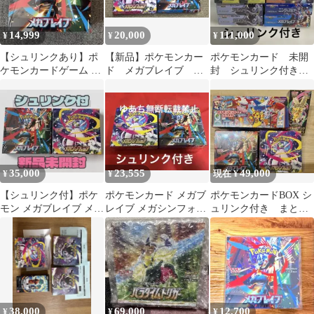
14,999
20,000
111,000
¥
¥
¥
【シュリンクあり】ポ
【新品】ポケモンカー
ポケモンカード 未開
ケモンカードゲーム メ
ド メガブレイブ
封 シュリンク付き
ガブレイブ BOX
1BOX メガシンフォニ
BOX まとめ売り
ア 1BOX
35,000
23,555
49,000
¥
¥
現在 ¥
【シュリンク付】ポケ
ポケモンカード メガブ
ポケモンカードBOX シ
モン メガブレイブ メガ
レイブ メガシンフォニ
ュリンク付き まとめ
シンフォニア 2BOXセ
ア シュリンク付き
売り4セット
ット 未開封
2BOX
38,000
69,000
12,700
¥
¥
¥