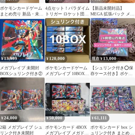
ポケモンカードゲーム
4点セット！パラダイム
【新品未開封品】
まとめ売り 新品・未開
トリガー ロケット団の
MEGA 拡張パック メガ
封 4BOXセット
栄光 メガブレイブ
ブレイブBOX
バトルリージョン
13,999
120,000
13,000
¥
¥
現在 ¥
メガブレイブ 未開封
ポケモンカードゲーム
【シュリンク付き⭕️保
BOXシュリンク付き②
メガブレイブ 10BOX
存ケース付き】ポケモ
シュリンク付き
ンカード 拡張パック メ
ガブレイブ
24,000
50,000
61,111
¥
¥
¥
2箱 メガブレイブ シュ
ポケモンカード 4BOX
ポケモンカード box シ
リンク付き未開封
メガブレイブ メガドリ
ュリンク付き まとめ売