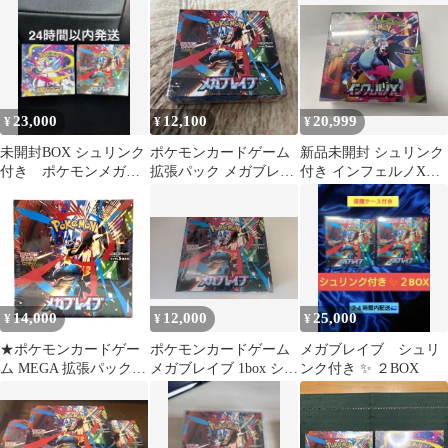
封品
23,000
12,100
20,999
¥
¥
¥
未開封BOX シュリンク
ポケモンカードゲーム
新品未開封 シュリンク
付き ポケモンメガシ
拡張パック メガブレイ
付き インフェルノX
ンフォニア メガブレイ
ブ BOX シュリンク付
1BOX ポケモンカード
ブ 計2箱
き
14,000
12,000
25,000
¥
¥
¥
★ポケモンカードゲー
ポケモンカードゲーム
メガブレイブ シュリ
ム MEGA 拡張パック
メガブレイブ 1box シュ
ンク付き ✨ ２BOX
メガブレイブ シュリン
リンク付き
ク付き 未開封BOX ポ
ケカ★008411