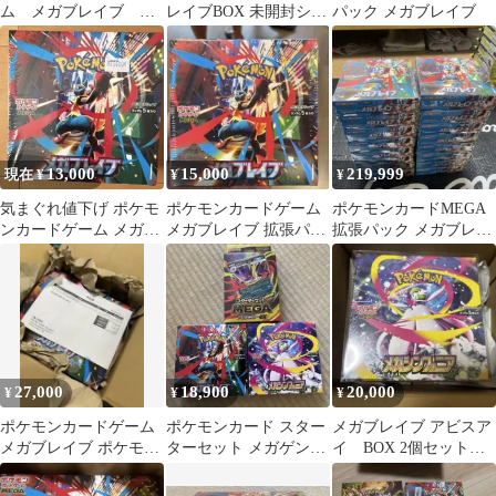
ム メガブレイブ
レイブBOX 未開封シュ
パック メガブレイブ
3BOX
リンク付き
13,000
15,000
219,999
現在 ¥
¥
¥
気まぐれ値下げ ポケモ
ポケモンカードゲーム
ポケモンカードMEGA
ンカードゲーム メガブ
メガブレイブ 拡張パッ
拡張パック メガブレイ
レイブ BOX
ク
ブ 16box シュリンク付
き
27,000
18,900
20,000
¥
¥
¥
ポケモンカードゲーム
ポケモンカード スター
メガブレイブ アビスア
メガブレイブ ポケモン
ターセット メガゲンガ
イ BOX 2個セット
センターセット
ーEX 他 3種セット
シュリンク付きになり
ます