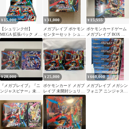
15,000
31,000
15,555
¥
¥
¥
【シュリンク付】
メガブレイブ ポケモン
ポケモンカードゲーム
MEGA 拡張パック メガ
センターセット シュリ
メガブレイブ BOX 未
ブレイブ ボックス
ンク付き
開封
ポケモン
28,000
25,000
660,000
¥
¥
¥
『メガブレイブ』『ニ
ポケモンカード メガブ
メガブレイブ メガシン
ンジャスピナー』未開
レイブ 未開封シュリン
フォニア ニンジャスピ
封ボックス
ク付き2BOX
ナー アビスアイ 等 シ
ュリンク付き