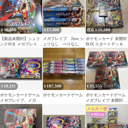
30,000
17,400
35,200
¥
¥
現在 ¥
【新品未開封】シュリ
メガブレイブ 2box シ
ポケモンカード 未開封
ンク付き メガブレイブ
ュリなし ぺりなし
BOX スタートデッキ
ポケモンセンターセッ
100 まとめ売り
ト
18,111
187,500
35,555
¥
¥
¥
ポケモンカードゲーム
ポケモンカードゲーム
ポケモンカードゲーム
メガブレイブ、メガシ
メガブレイブ 未開封 シ
ンフォニア boxシュリ
ュリンク付き
ンク無し