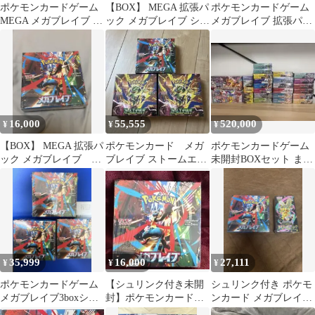
ポケモンカードゲーム
【BOX】 MEGA 拡張パ
ポケモンカードゲーム
MEGA メガブレイブ 5
ック メガブレイブ シュ
メガブレイブ 拡張パッ
枚入りパック-シュリン
リンク付き
ク ランダム5枚入り
ク付き
1BOX
16,000
55,555
520,000
¥
¥
¥
【BOX】 MEGA 拡張パ
ポケモンカード メガ
ポケモンカードゲーム
ック メガブレイブ シ
ブレイブ ストームエメ
未開封BOXセット まと
ュリンク付
ラルダ 3ボックス シ
め売り ポケカ
ュリンク付き
35,999
16,000
27,111
¥
¥
¥
ポケモンカードゲーム
【シュリンク付き未開
シュリンク付き ポケモ
メガブレイブ3boxシュ
封】ポケモンカードゲ
ンカード メガブレイブ
リンク付き
ーム メガブレイブ
ドリームex セット