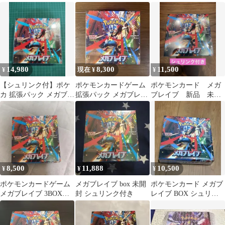
ク 1BOXシュリンク付
ブレイブ 未開封BOX
付
き
14,980
8,300
11,500
¥
現在 ¥
¥
【シュリンク付】ポケ
ポケモンカードゲーム
ポケモンカード メガ
カ 拡張パック メガブレ
拡張パック メガブレイ
ブレイブ 新品 未開
イブ BOX
ブ 新品未開封シュリン
封 シュリンク付き
ク付き
8,500
11,888
10,500
¥
¥
¥
ポケモンカードゲーム
メガブレイブ box 未開
ポケモンカード メガブ
メガブレイブ 3BOXセ
封 シュリンク付き
レイブ BOX シュリン
ット シュリンク、ぺり
クなし ペリペリあり 新
ぺりなし
品未開封