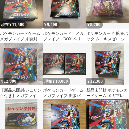
11,500
9,400
8,700
現在 ¥
¥
¥
ポケモンカードゲーム
ポケモンカード メガ
ポケモンカード 拡張パ
メガブレイブ 未開封
ブレイブ BOX ペリペ
ック ムニキスゼロ シュ
BOX
リ付き シュリンク無し
リンク付き
12,000
18,000
12,380
¥
現在 ¥
¥
【新品未開封/シュリン
ポケモンカードゲーム
新品未開封 ポケモンカ
ク付き】メガブレイブ
メガブレイブ 拡張パッ
ードゲーム メガブレイ
拡張パック 1BOX メガ
ク 2BOXセット
ブBOX シュリンク付き
ルカリオ