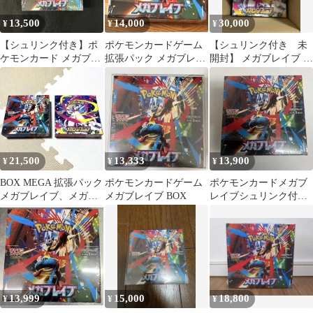
13,500
14,000
30,000
¥
¥
¥
【シュリンク付き】ポ
ポケモンカードゲーム
【シュリンク付き 未
ケモンカード メガブレ
拡張パック メガブレイ
開封】 メガブレイブ メ
イブ 1BOX
ブ シュリンク付
ガシンフォニア
21,500
13,333
13,900
¥
¥
¥
BOX MEGA 拡張パック
ポケモンカードゲーム
ポケモンカードメガブ
メガブレイブ、メガシ
メガブレイブ BOX
レイブシュリンク付き1
ンフォニア
BOX
13,999
15,000
18,800
¥
¥
¥