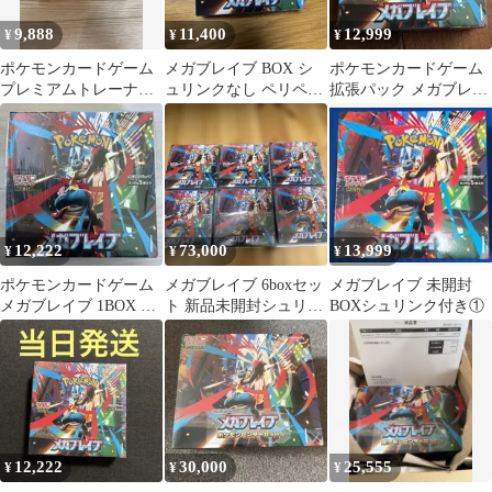
9,888
11,400
12,999
¥
¥
¥
ポケモンカードゲーム
メガブレイブ BOX シ
ポケモンカードゲーム
プレミアムトレーナー
ュリンクなし ペリペリ
拡張パック メガブレイ
ボックス MEGA シュリ
付き 新品 未開封 ポケ
ブ 新品未開封シュリン
ンク付き
モンカード
ク付き
12,222
73,000
13,999
¥
¥
¥
ポケモンカードゲーム
メガブレイブ 6boxセッ
メガブレイブ 未開封
メガブレイブ 1BOX 新
ト 新品未開封シュリン
BOXシュリンク付き①
品未開封シュリンク付
ク付き
き
12,222
30,000
25,555
¥
¥
¥