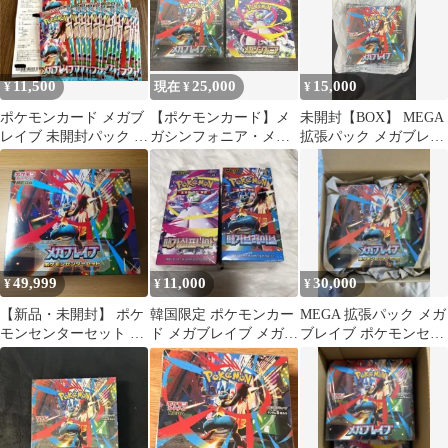
11,500
25,000
15,000
¥
現在 ¥
¥
ポケモンカード メガブ
【ポケモンカード】メ
未開封【BOX】 MEGA
レイブ 未開封パック 23
ガシンフォニア・メガ
拡張パック メガブレイ
パック 上部カットあり
ブレイブ（未開封・シ
ブシュリンク付き ヨド
ュリンク付き）
バシ産
49,999
11,000
30,000
¥
¥
¥
【新品・未開封】 ポケ
韓国限定 ポケモンカー
MEGA 拡張パック メガ
モンセンターセット メ
ド メガブレイブ メガシ
ブレイブ ポケモンセン
ガブレイブ BOX シュ
ンフォニア BOX ２つ
ターセット 新品未開封
リンク付き
セット