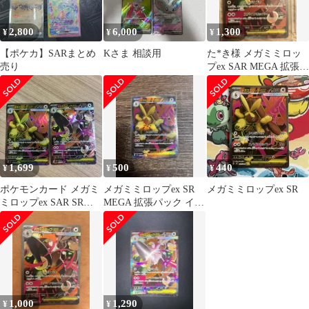
2,800
6,000
1,300
¥
¥
¥
【ポケカ】SARまとめ
Kさま 相談用
た*き様 メガミミロッ
売り
プex SAR MEGA 拡張パ
ック まとめ売り
1,699
500
440
¥
¥
¥
ポケモンカード メガミ
メガミミロップex SR
メガミミロップex SR
ミロップex SAR SRセ
MEGA 拡張パック イン
ット
フェルノX 100/080
1,000
1,290
¥
¥