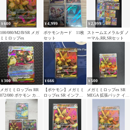
600
4,999
2,999
¥
¥
¥
100/080/M2/B/SR メガ
ポケモンカード 11枚
ストームエメラルダ ノ
ミミロップex
セット
ーマル,RR,SRセット
300
666
500
¥
¥
¥
メガミミロップex RR
【ポケモン】メガミミ
メガミミロップex SR
072/080 ポケモン カー
ロップex SR インフェ
MEGA 拡張パック イン
ドゲーム E無01
ルノX 100/080
フェルノX 100/080