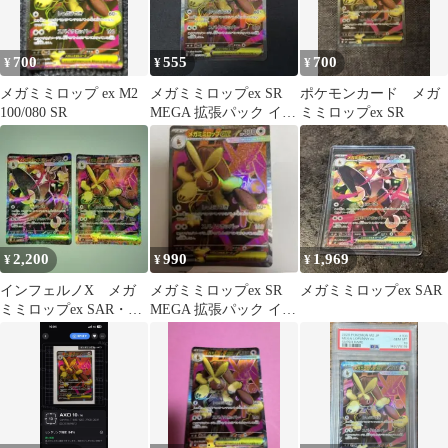
700
555
700
¥
¥
¥
メガミミロップ ex M2
メガミミロップex SR
ポケモンカード メガ
100/080 SR
MEGA 拡張パック イン
ミミロップex SR
フェルノX 100/080
2,200
990
1,969
¥
¥
¥
インフェルノX メガ
メガミミロップex SR
メガミミロップex SAR
ミミロップex SAR・SR
MEGA 拡張パック イン
2枚セット
フェルノX 100/080