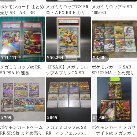
ポケモンカード まとめ
メガミミロップGX SR
メガミミロップex SR
売り SR、AR、RR、R 8
ロトムEX RR ヒカリ
100/080
枚セット
11,111
50,264
3,600
¥
¥
¥
メガミミロップex RR
【PSA10】メガミミロ
ポケモンカード SAR
SR PSA 10 連番
ップ＆プリンGX SR
SR UR MA まとめ売り
104/095 1枚
799
899
1,600
¥
¥
¥
ポケモンカードゲーム
メガミミロップex SR
ポケモンカード メガサ
RR SR 9枚 まとめ売り
RR インフェルノx
ーナイトex メガジガル