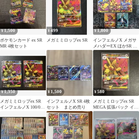
1,500
499
1,800
¥
¥
¥
ポケモンカード ex SR
メガミミロップex SR
インフェルノX メガサ
MR 4枚セット
メハダーEX ほかSR 9
枚セット
1,350
1,500
580
¥
¥
¥
メガミミロップex SR
インフェルノX SR 4枚
メガミミロップex SR
インフェルノX 100/080
セット まとめ売り
MEGA 拡張パック イン
2枚セット
フェルノX 100/080