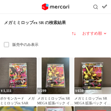
メガミミロップex SR の検索結果
並び替え
販売中のみ表示
1,111
599
650
¥
¥
¥
ポケモンカード メガ
メガミミロップex SR
メガミミロップex SR
ミミロップex SAR
MEGA 拡張パック イン
MEGA 拡張パック イン
フェルノX 100/080
フェルノX 100/080