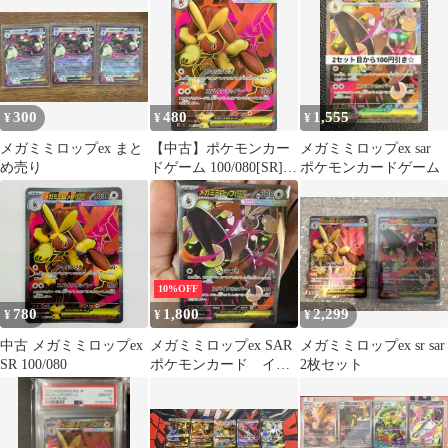
SRまとめ売り
300
480
1,555
¥
¥
¥
メガミミロップex まと
【中古】ポケモンカー
メガミミロップex sar
め売り
ドゲーム 100/080[SR]：
ポケモンカードゲーム
メガミミロップex
10%OFF
780
1,800
2,299
¥
¥
¥
中古 メガミミロップex
メガミミロップex SAR
メガミミロップex sr sar
SR 100/080
ポケモンカード イン
2枚セット
フェルノx