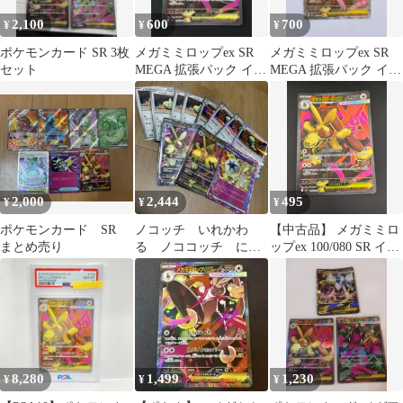
2,100
600
700
¥
¥
¥
ポケモンカード SR 3枚
メガミミロップex SR
メガミミロップex SR
セット
MEGA 拡張パック イン
MEGA 拡張パック イン
フェルノX 100/080
フェルノX 100/080
2,000
2,444
495
¥
¥
¥
ポケモンカード SR
ノコッチ いれかわ
【中古品】 メガミミロ
まとめ売り
る ノココッチ にげ
ップex 100/080 SR イン
あしドロー メガミミ
フェルノX ポケモンカ
ロップ
ード ポケカ
8,280
1,499
1,230
¥
¥
¥