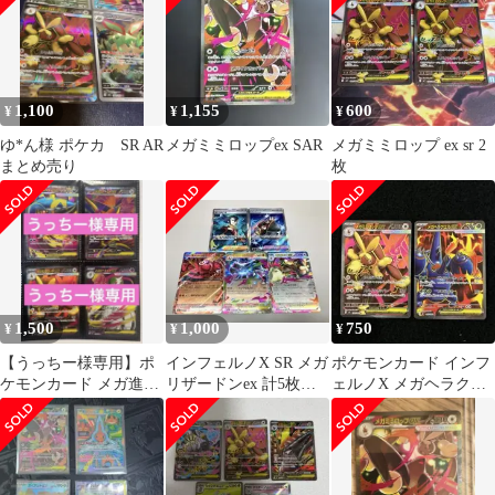
1,100
1,155
600
¥
¥
¥
ゆ*ん様 ポケカ SR AR
メガミミロップex SAR
メガミミロップ ex sr 2
まとめ売り
枚
1,500
1,000
750
¥
¥
¥
【うっちー様専用】ポ
インフェルノX SR メガ
ポケモンカード インフ
ケモンカード メガ進化
リザードンex 計5枚セ
ェルノX メガヘラクロ
SR 4枚セット
ット
ス、メガミミロップ
SR2枚セット