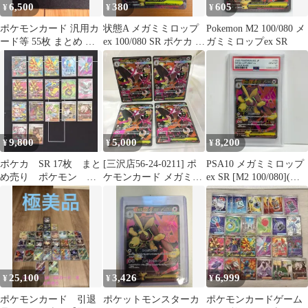
6,500
380
605
¥
¥
¥
ポケモンカード 汎用カ
状態A メガミミロップ
Pokemon M2 100/080 メ
ード等 55枚 まとめ セ
ex 100/080 SR ポケカ ポ
ガミミロップex SR
ット
ケモン ポケモンカード
ゲーム
9,800
5,000
8,200
¥
¥
¥
ポケカ SR 17枚 まと
[三沢店56-24-0211] ポ
PSA10 メガミミロップ
め売り ポケモン サ
ケモンカード メガミミ
ex SR [M2 100/080](拡
ポート バラ売り不可
ロップex SAR 4枚セ
張パック「インフェル
ット
ノX」)
25,100
3,426
6,999
¥
¥
¥
ポケモンカード 引退
ポケットモンスターカ
ポケモンカードゲーム