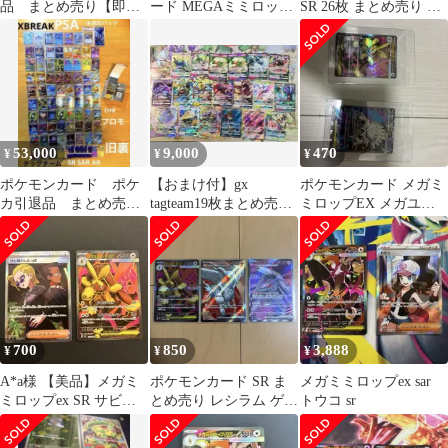
品 まとめ売り【即
ード MEGAミミロップ
SR 26枚 まとめ売り 大
購入可】
EX SR
量 トレーナーズ
53,000
9,000
470
¥
¥
¥
ポケモンカード ポケ
【おまけ付】gx
ポケモンカード メガミ
カ引退品 まとめ売
tagteam19枚まとめ売り
ミロップEX メガユキ
り 大量 PSA 匿名配
セット【高騰中】
ノオーEX
送
700
850
3,888
¥
¥
¥
A*a様 【美品】メガミ
ポケモンカード SR ま
メガミミロップex sar
ミロップex SR サビ組
とめ売り レシラム ゲノ
トウコ sr
のしたっぱSR
セクト メガミミロップ