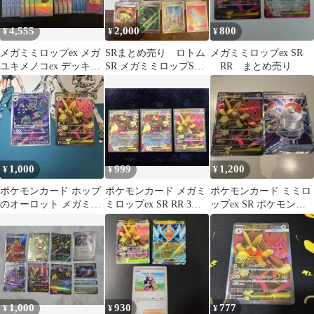
4,555
2,000
800
¥
¥
¥
メガミミロップex メガ
SRまとめ売り ロトム
メガミミロップex SR
ユキメノコex デッキ
SR メガミミロップSR
RR まとめ売り
ポケモンカード
メガシャンデラSR
1,000
999
1,200
¥
¥
¥
ポケモンカード ホップ
ポケモンカード メガミ
ポケモンカード ミミロ
のオーロット メガミミ
ミロップex SR RR 3枚
ップex SR ポケモンい
ロップex SR
セット100/080
れかえ SR
1,000
930
777
¥
¥
¥