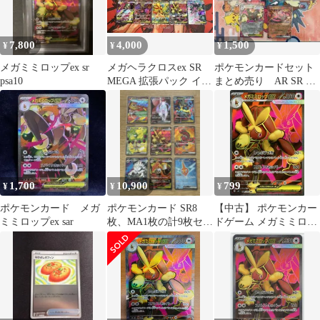
7,800
4,000
1,500
¥
¥
¥
メガミミロップex sr
メガヘラクロスex SR
ポケモンカードセット
psa10
MEGA 拡張パック イン
まとめ売り AR SR RR
フェルノX 093/080
セット
1,700
10,900
799
¥
¥
¥
ポケモンカード メガ
ポケモンカード SR8
【中古】 ポケモンカー
ミミロップex sar
枚、MA1枚の計9枚セッ
ドゲーム メガミミロッ
ト
プex M2 M2 100/080 SR