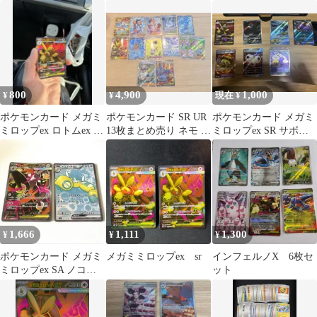
100/80
デex メガミミロップex
SR
800
4,900
1,000
¥
¥
現在 ¥
ポケモンカード メガミ
ポケモンカード SR UR
ポケモンカード メガミ
ミロップex ロトムex セ
13枚まとめ売り ネモ キ
ミロップex SR サポー
ット2枚
ングドラex
トカード まとめ売り
1,666
1,111
1,300
¥
¥
¥
ポケモンカード メガミ
メガミミロップex sr
インフェルノX 6枚セ
ミロップex SA ノココ
ット
ッチex SR