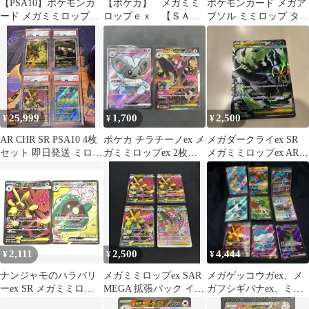
【PSA10】ポケモンカ
【ポケカ】 メガミミ
ポケモンカード メガア
ード メガミミロップex
ロップｅｘ 【ＳＡ
ブソル ミミロップ タチ
M2 100/080 SR 鑑定品
Ｒ】 m2 114/080
フサグマ SR
25,999
1,700
2,500
¥
¥
¥
AR CHR SR PSA10 4枚
ポケカ チラチーノex メ
メガダークライex SR
セット 即日発送 ミロカ
ガミミロップex 2枚セ
メガミミロップex AR
ロス
ット
トゲデマル AR
2,111
2,500
4,444
¥
¥
¥
ナンジャモのハラバリ
メガミミロップex SAR
メガゲッコウガex、メ
ーex SR メガミミロッ
MEGA 拡張パック イン
ガフシギバナex、ミロ
プex SR 2枚セット
フェルノX 114/080
カロスex等、ポケモン