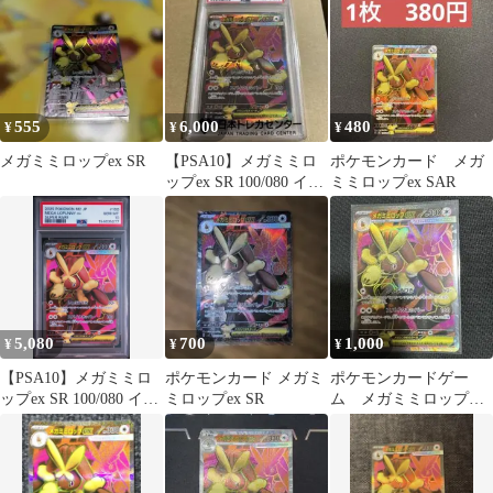
555
6,000
480
¥
¥
¥
メガミミロップex SR
【PSA10】メガミミロ
ポケモンカード メガ
ップex SR 100/080 イン
ミミロップex SAR
フェルノX
5,080
700
1,000
¥
¥
¥
【PSA10】メガミミロ
ポケモンカード メガミ
ポケモンカードゲー
ップex SR 100/080 イン
ミロップex SR
ム メガミミロップ
フェルノX
SR