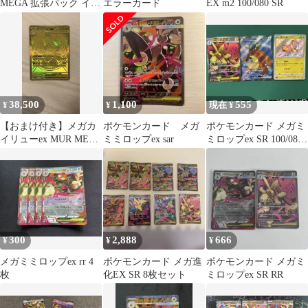
MEGA 拡張パック イン
エラーカード
EX m2 100/080 SR
フェルノX 100/080
38,500
1,100
555
¥
¥
現在 ¥
【おまけ付き】メガカ
ポケモンカード メガ
ポケモンカード メガミ
イリューex MUR MEGA
ミミロップex sar
ミロップex SR 100/080
ハイクラスパック
ワンパチ ガルーラ
300
2,888
666
¥
¥
¥
メガミミロップex rr 4
ポケモンカード メガ進
ポケモンカード メガミ
枚
化EX SR 8枚セット
ミロップex SR RR