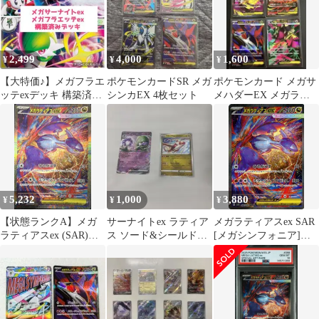
2,499
4,000
1,600
¥
¥
¥
【大特価♪】メガフラエ
ポケモンカードSR メガ
ポケモンカード メガサ
ッテexデッキ 構築済み
シンカEX 4枚セット
メハダーEX メガラテ
デッキ メガサーナイト
ィアスなどSR4枚セッ
exデッキ
ト
5,232
1,000
3,880
¥
¥
¥
【状態ランクA】メガ
サーナイトex ラティア
メガラティアスex SAR
ラティアスex (SAR)
ス ソード&シールド
[メガシンフォニア]
{088/063} [M1S/メガシ
VSTARユニバース ミ
M1S 088/063 ポケモン
ンフォニア] [MEGA] 1
ラー
カード ポケカ
枚