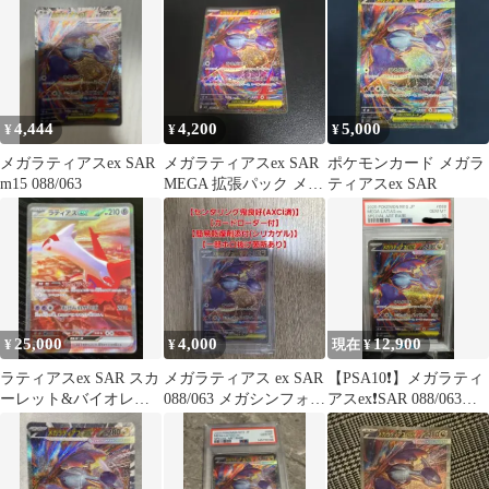
古】
4,444
4,200
5,000
¥
¥
¥
メガラティアスex SAR
メガラティアスex SAR
ポケモンカード メガラ
m15 088/063
MEGA 拡張パック メガ
ティアスex SAR
シンフォニア キラ 08…
25,000
4,000
12,900
¥
¥
現在 ¥
ラティアスex SAR スカ
メガラティアス ex SAR
【PSA10❗️】メガラティ
ーレット&バイオレッ
088/063 メガシンフォニ
アスex❗️SAR 088/063
ト 強化拡張パック 楽園
ア
M1S
ドラゴ…