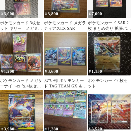
3,000
3,800
7,000
¥
¥
¥
ポケモンカード 3枚セ
ポケモンカード メガラ
ポケモンカード SAR 2
ット ギリー メガミミ
ティアスEX SAR
枚 まとめ売り 拡張パッ
ロップ ラティアス sar
ク メガラティアス ムク
1,200
3,600
1,150
¥
¥
¥
ポケモンカード メガサ
ぷ*い様 ポケモンカー
ポケモンカード7 枚セ
ーナイトex 他 4枚セッ
ド TAG TEAM GX ＆ex
ット
ト
3枚セット
3,980
1,280
3,520
¥
¥
¥