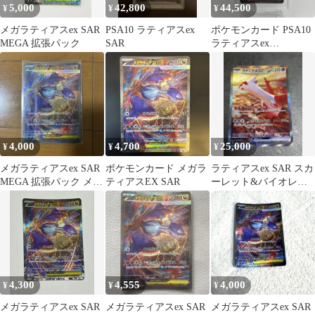
5,000
42,800
44,500
¥
¥
¥
メガラティアスex SAR
PSA10 ラティアスex
ポケモンカード PSA10
MEGA 拡張パック
SAR
ラティアスex
SAR（sv7a 087/064）
4,000
4,700
25,000
¥
¥
¥
メガラティアスex SAR
ポケモンカード メガラ
ラティアスex SAR スカ
MEGA 拡張パック メガ
ティアスEX SAR
ーレット&バイオレッ
シンフォニア キラ 08…
ト 強化拡張パック 楽園
ドラゴ…
4,300
4,555
4,000
¥
¥
¥
メガラティアスex SAR
メガラティアスex SAR
メガラティアスex SAR