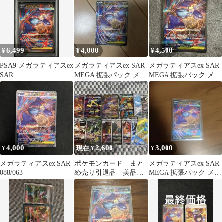
6,499
4,000
4,500
¥
¥
¥
PSA9 メガラティアスex
メガラティアスex SAR
メガラティアスex SAR
SAR
MEGA 拡張パック メガ
MEGA 拡張パック メガ
シンフォニア キラ 08…
シンフォニア キラ 08…
4,000
2,600
3,000
¥
現在 ¥
¥
メガラティアスex SAR
ポケモンカード まと
メガラティアスex SAR
088/063
め売り引退品 美品❣️
MEGA 拡張パック メガ
メガラティアスex SAR ￼
シンフォニア キラ 08…