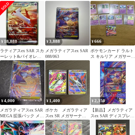
ーナイトex デッキパー
スexRR、活力の森SR
ツ
18,888
3,888
666
¥
¥
¥
ラティアスex SAR スカ
メガラティアスex SAR
ポケモンカード ラルト
ーレット&バイオレッ
088/063
ス キルリア メガサーナ
ト 強化拡張パック 楽園
イトex 大量セット
ドラゴ…
4,000
1,400
2,350
¥
¥
¥
メガラティアスex SAR
ポケカ メガラティア
【新品】メガラティア
MEGA 拡張パック メガ
スex SR メガサーナイ
スex SAR ディスプレイ
シンフォニア
トex SR
フレーム