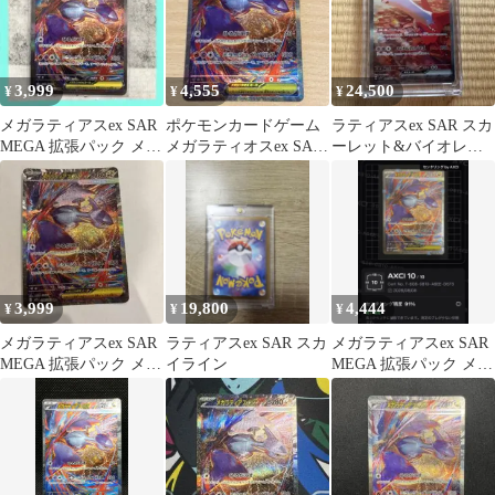
3,999
4,555
24,500
¥
¥
¥
メガラティアスex SAR
ポケモンカードゲーム
ラティアスex SAR スカ
MEGA 拡張パック メガ
メガラティオスex SAR
ーレット&バイオレッ
シンフォニア キラ 08…
M1S 088/063
ト 強化拡張パック 楽園
ドラゴ…
3,999
19,800
4,444
¥
¥
¥
メガラティアスex SAR
ラティアスex SAR スカ
メガラティアスex SAR
MEGA 拡張パック メガ
イライン
MEGA 拡張パック メガ
シンフォニア キラ
シンフォニア キラ 08…