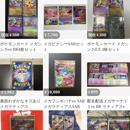
300
7,700
300
現在 ¥
¥
現在 ¥
ポケモンカード メガシ
メガピクシーSARセッ
ポケモンカード メガシ
ンカex RR4枚セット
ト
ンカEX 4枚セット
3,962
10,000
899
¥
¥
¥
裏面わずかなキズあり
メガフシギバナex SAR
匿名配送メガサーナイ
メガラティアス
メガラティアスSAR
トex RR ラティアスex
ex(088/063) SAR ポケモ
RR カウンターゲイン他
ンカードゲーム