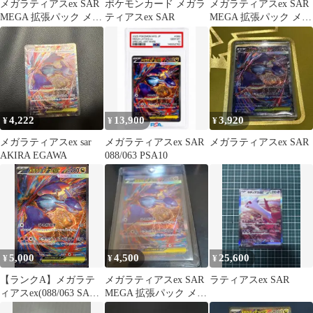
メガラティアスex SAR
ポケモンカード メガラ
メガラティアスex SAR
MEGA 拡張パック メガ
ティアスex SAR
MEGA 拡張パック メガ
シンフォニア キラ 08…
シンフォニア
4,222
13,900
3,920
¥
¥
¥
メガラティアスex sar
メガラティアスex SAR
メガラティアスex SAR
AKIRA EGAWA
088/063 PSA10
5,000
4,500
25,600
¥
¥
¥
【ランクA】メガラテ
メガラティアスex SAR
ラティアスex SAR
ィアスex(088/063 SAR)
MEGA 拡張パック メガ
ポケモンカード【中
シンフォニア キラ 08…