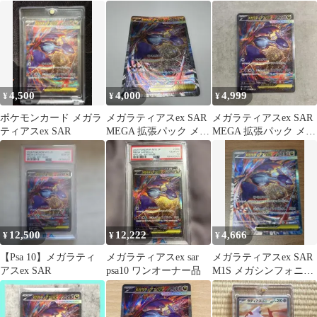
シンフォニア キラ 08…
ポケカ
ンフォニア
4,500
4,000
4,999
¥
¥
¥
ポケモンカード メガラ
メガラティアスex SAR
メガラティアスex SAR
ティアスex SAR
MEGA 拡張パック メガ
MEGA 拡張パック メガ
シンフォニア キラ 08…
シンフォニア キラ 08…
12,500
12,222
4,666
¥
¥
¥
【Psa 10】メガラティ
メガラティアスex sar
メガラティアスex SAR
アスex SAR
psa10 ワンオーナー品
M1S メガシンフォニア
088/063