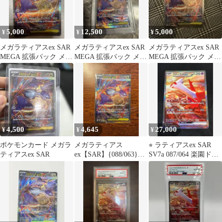
5,000
12,500
5,000
¥
¥
¥
メガラティアスex SAR
メガラティアスex SAR
メガラティアスex SAR
MEGA 拡張パック メガ
MEGA 拡張パック メガ
MEGA 拡張パック メガ
シンフォニア キラ 08…
シンフォニア キラ 08…
シンフォニア キラ 08…
4,500
4,645
27,000
¥
¥
¥
ポケモンカード メガラ
メガラティアス
⭐︎ ラティアスex SAR
ティアスex SAR
ex【SAR】{088/063}
SV7a 087/064 楽園ドラ
[M1S]
ゴーナ 状態良好