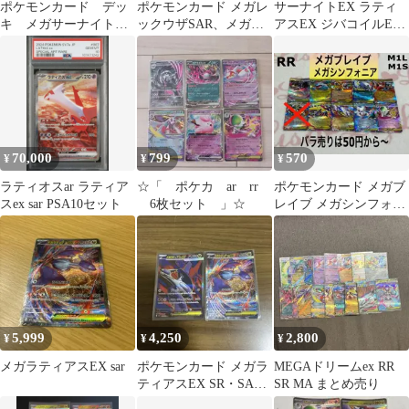
ポケモンカード デッ
ポケモンカード メガレ
サーナイトEX ラティ
キ メガサーナイト
ックウザSAR、メガラ
アスEX ジバコイルEX
ex シークレットボッ
ティアスSAR2枚セット
時空のゆがみ
クス04931
70,000
799
570
¥
¥
¥
ラティオスar ラティア
☆「 ポケカ ar rr
ポケモンカード メガブ
スex sar PSA10セット
6枚セット 」☆
レイブ メガシンフォニ
ア RR 各1枚 まとめ売
り
5,999
4,250
2,800
¥
¥
¥
メガラティアスEX sar
ポケモンカード メガラ
MEGAドリームex RR
ティアスEX SR・SAR2
SR MA まとめ売り
枚セット