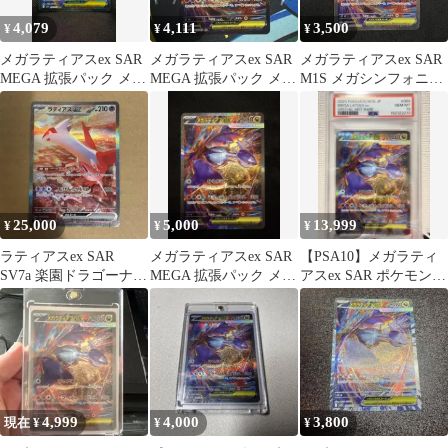
4,079
4,111
3,500
¥
¥
¥
メガラティアスex SAR
メガラティアスex SAR
メガラティアスex SAR
MEGA 拡張パック メガ
MEGA 拡張パック メガ
M1S メガシンフォニア
シンフォニア
シンフォニア キラ 08…
088/063
25,000
5,000
13,999
¥
¥
¥
ラティアスex SAR
メガラティアスex SAR
【PSA10】メガラティ
SV7a 楽園ドラゴーナ
MEGA 拡張パック メガ
アスex SAR ポケモンカ
087/064
シンフォニア キラ 08…
ード
4,999
4,000
3,800
現在 ¥
¥
¥