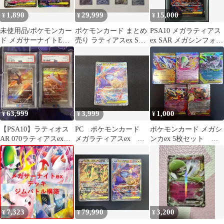
1,890
29,999
15,000
¥
¥
¥
未使用品/ポケモンカー
ポケモンカード まとめ
PSA10 メガラティアス
ド メガサーナイトEX
売り ラティアスex SAR
ex SAR メガシンフォニ
メガラティアスEX 2枚
等
ア 088/063
セット
63,999
3,999
1,000
¥
¥
¥
【PSA10】ラティオス
PC ポケモンカード
ポケモンカード メガシ
AR 070ラティアスex
メガラティアスex
ンカex 5枚セット ダ
SAR 087 2連番
SAR 088/063 M1S
ークライ サーナイ
※商品説明文確認
ト ラティアス
7,323
79,990
3,200
¥
¥
¥