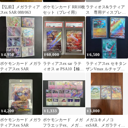
【弘前】メガラティア
ポケモンカード RR10枚
ラティオス&ラティア
スex SAR 088/063
セット（プレイ用）
ス 専用ディスプレイ
フレーム
4,950
60,000
6,500
¥
¥
¥
ポケモンカード メガラ
ラティアスex sar ラテ
ラティアスex セキタン
ティアスex SAR
ィオス ar PSA10【極美
ザンVmax ルチャブル
品‼️】即日発送‼️
マスボ柄 ☆値下げ交渉
可能☆
4,200
1,333
3,000
¥
¥
¥
ポケモンカード メガラ
ポケモンカード メガ
メガユキメノコ
ティアスex SAR
フラエッテex、メガサ
exSAR、メガラティア