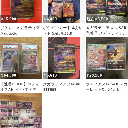
15,000
4,000
5,500
¥
¥
現在 ¥
ポケカ メガラティア
ポケモンカード 4枚セ
メガラティアスex SAR
スex SAR
ット SAR AR RR
完美品 メガラティアス
ex SR
64,500
5,610
29,900
¥
¥
¥
【連番PSA10】ラティ
メガラティアスex sar
ラティアスex SAR スカ
オスAR 070ラティアス
088/063
ーレット&バイオレッ
ex sar 087 SAR
ト 強化拡張パック 楽園
ドラゴ…