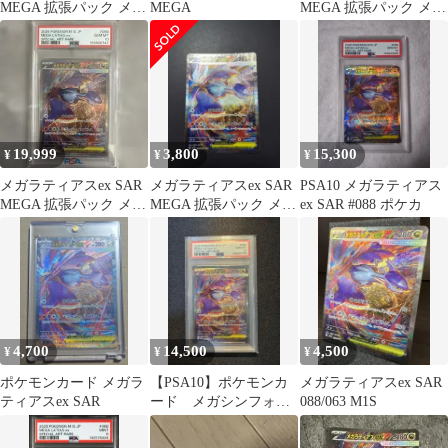
MEGA 拡張パック メガ
MEGA
MEGA 拡張パック メガ
シンフォニア キラ
シンフォニア キラ 08…
19,999
3,800
15,300
¥
¥
¥
メガラティアスex SAR
メガラティアスex SAR
PSA10 メガラティアス
MEGA 拡張パック メガ
MEGA 拡張パック メガ
ex SAR #088 ポケカ
シンフォニア キラ 08…
シンフォニア 088/0…
4,700
14,500
4,500
¥
¥
¥
ポケモンカード メガラ
【PSA10】ポケモンカ
メガラティアスex SAR
ティアスex SAR
ード メガシンフォニ
088/063 M1S
ア メガラティアスex
SAR