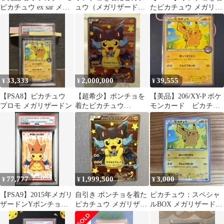
ピカチュウ ex sar メガ
ュウ（メガリザードン
たピカチュウ メガリザ
リザードン ゲンガー
X） PROMO XYシリー
ードンY 名刺 2015年
ズプロモー…
33,333
2,000,000
39,555
¥
¥
¥
【PSA8】ピカチュウ
【超希少】ポンチョを
【美品】206/XY-P ポケ
プロモ メガリザードン
着たピカチュウ
モンカード ピカチュ
207/XY-P メガリザード
ウ ポケモンセンター
ンX プロモ
プロモ
77,777
1,999,500
3,000
¥
¥
¥
【PSA9】2015年メガリ
自引き ポンチョを着た
ピカチュウ：スペシャ
ザードンYポンチョピ
ピカチュウ メガリザー
ルBOX メガリザードン
カチュウ 名刺カード
ドンX XYプロモ ポケ
Xのポンチョを着たピ
カ
カチュウ・メガ…