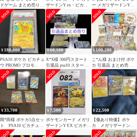
ドゲーム まとめ売り
ザードンY ex・ピカチ
ー メガリザードンYの
ピカチュウpokemon go
ュウex 2枚セット 美品
ポンチョを着たピカチ
ュウ ぬいぐる
180,000
60,100
100,200
¥
¥
¥
PSA10 ポケカ ピカチュ
X*X様 300円スタート
こ*ん様 おまけ付 ポケ
ウ PROMO プロモ
引退品 psa10 スタート
カ 引退品 まとめ売 シ
206/XY-P スペシャル
デッキ ピカチュウvun
ュリンク付きBOX PSA
BOX メガリザードンX
等
のポンチョを着たピカ
チュウ・メガリザード
ンYのポンチョを着た
ピカチュウ
33,700
7,500
22,500
¥
¥
¥
岡*田様 ポケカ5点セッ
ポケモンカード メガリ
【傷あり特価】ポケ
ト PSA10 ピカチュ
ザードンY EX ピカチュ
カ メガリザードンEX
ウ プロモ
ウEX
ピカチュウ ライチュウ