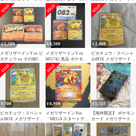
X） PROMO XYシリー
メガリザードンX プロ
Xのポンチョを着たピ
ズプロモー…
モ
カチュウ・メガ…
5,500
4,500
2,480
¥
¥
¥
メガリザードンY ex ピ
メガリザードンY ex
ピカチュウ：スペシャ
カチュウ ex その他5
085/742 美品 ポケモン
ルBOX メガリザードン
枚 スタートデッキ100
カード
Xのポンチョを着たピ
カチュウ・メガ…
700
6,999
5,555
¥
¥
¥
ピカチュウ：スペシャ
メガリザードンYex
【海外限定】 ポケモン
ルBOX メガリザードン
「MEGA スタートデッ
カード メガリザードン
Xのポンチョを着たピ
キ100 バトルコレクシ
UPC サプライセット
カチュウ・メガ…
ョン」収録