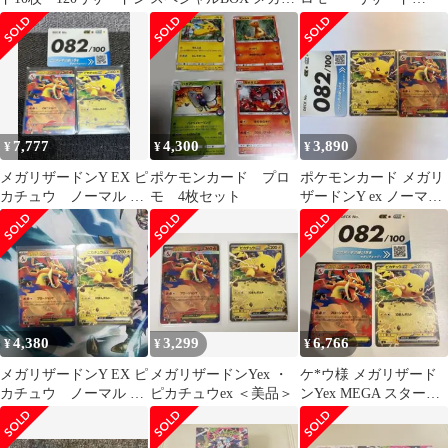
ザードンXのポンチョ
ン プロモ まとめ
を着たピカチュ
売り ポケモンカード
7,777
4,300
3,890
¥
¥
¥
メガリザードンY EX ピ
ポケモンカード プロ
ポケモンカード メガリ
カチュウ ノーマル ス
モ 4枚セット
ザードンY ex ノーマル
タートデッキ100 82/100
085/74
4,380
3,299
6,766
¥
¥
¥
メガリザードンY EX ピ
メガリザードンYex ・
ケ*ウ様 メガリザード
カチュウ ノーマル ス
ピカチュウex ＜美品＞
ンYex MEGA スタート
タートデッキ100 82/100
デッキ100 バトルコレ
クショ