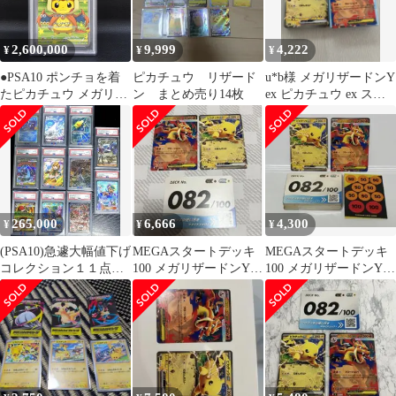
2,600,000
9,999
4,222
¥
¥
¥
●PSA10 ポンチョを着
ピカチュウ リザード
u*b様 メガリザードンY
たピカチュウ メガリザ
ン まとめ売り14枚
ex ピカチュウ ex スタ
ードンY 208/XY-P プロ
ートデッキ100 ポケモ
モ ポケモンカードゲー
ム ポケカ (073)
265,000
6,666
4,300
¥
¥
¥
(PSA10)急遽大幅値下げ
MEGAスタートデッキ
MEGAスタートデッキ
コレクション１１点ま
100 メガリザードンY
100 メガリザードンY
とめ売り 引退品ポケモ
EXピカチュウ EX 082
ex ピカチュウ ex 082
ンカード