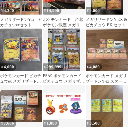
4,300
14,900
9,000
¥
¥
¥
メガリザードンYex ピ
ポケモンカード 台北
メガリザードンY EX &
カチュウexセット
ポケモン限定 メガリザ
ピカチュウ EX セット
ードンX Y スペシャル
セット
4,000
299,999
4,080
¥
¥
¥
ポケモンカード ピカチ
PSA9 ポケモンカード
ポケモンカード メガリ
ュウex メガリザードン
ピカチュウ メガリザー
ザードンY ex スタート
Yex 2種セット
ドンXY ポンチョ 名刺
デッキ100 ノーマルカ
カード
ード 他
7,666
1,800
3,500
¥
¥
¥