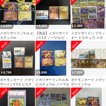
3枚セット
4,000
6,666
2,499
¥
¥
¥
メガリザードンY ex ピ
【美品】メガリザード
メガリザードン ブラッ
カチュウex
ンY EX ノーマル/ピカ
キー ピカチュウ メガエ
チュウEX
ルレイドプロモ RR ま
とめ売り
4,700
8,000
7,999
¥
¥
¥
ポケモンカード メガリ
メガリザードンY ex &
ポケモンカード メガリ
ザードンY EX ピカチュ
ピカチュウex ノーマル
ザードンY ex
ウEX