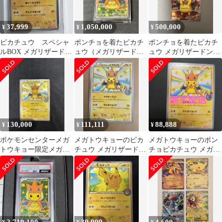
37,999
1,050,000
500,000
¥
¥
¥
ピカチュウ スペシャ
ポンチョを着たピカチ
ポンチョを着たピカチ
ルBOX メガリザードン
ュウ（メガリザードン
ュウ メガリザードンX
プロモ 206/XY-P
Y） PROMO XYシリー
PROMO XYプロモ ポケ
ズプロモー…
カ
130,000
111,111
88,888
¥
¥
¥
ポケモンセンターメガ
メガトウキョーのピカ
メガトウキョーのポン
トウキョー限定メガト
チュウ メガリザードン
チョピカチュウ メガリ
ウキョーのピカチュ
Y 098/XY-P プロモ
ザードンY 098/XY-P プ
ウ プロモカード希少
ロモ