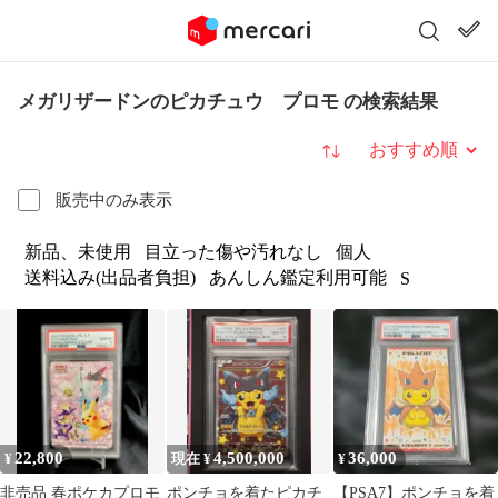
メガリザードンのピカチュウ プロモ の検索結果
並び替え
販売中のみ表示
新品、未使用
目立った傷や汚れなし
個人
送料込み(出品者負担)
あんしん鑑定利用可能
S
22,800
4,500,000
36,000
¥
現在 ¥
¥
非売品 春ポケカプロモ
ポンチョを着たピカチ
【PSA7】ポンチョを着