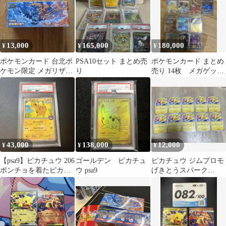
13,000
165,000
180,000
¥
¥
¥
ポケモンカード 台北ポ
PSA10セット まとめ売
ポケモンカード まとめ
ケモン限定 メガリザー
り
売り 14枚 メガゲッコ
ドンX Y スペシャルセ
ウガSAR メガダークラ
ット
イSAR他
43,000
138,000
12,000
¥
¥
¥
【psa9】ピカチュウ 206
ゴールデン ピカチュ
ピカチュウ ジムプロモ
ポンチョを着たピカチ
ウ psa9
げきとうスパーク
ュウ プロモ
133/M-P ステッカーお
まけつき