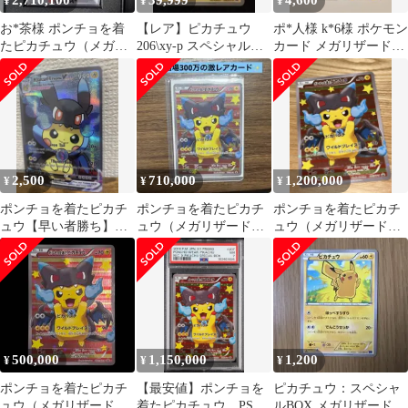
2,710,100
39,999
4,600
¥
¥
¥
お*茶様 ポンチョを着
【レア】ピカチュウ
ポ*人様 k*6様 ポケモン
たピカチュウ（メガリ
206\xy-p スペシャル
カード メガリザードン
ザードンY）
BOXリザードンポンチ
Y ex ノーマル スタート
ョピカチュウ
デ
2,500
710,000
1,200,000
¥
¥
¥
ポンチョを着たピカチ
ポンチョを着たピカチ
ポンチョを着たピカチ
ュウ【早い者勝ち】メ
ュウ（メガリザードン
ュウ（メガリザードン
ガリザードンX海外限
X） PROMO XYシリー
X） PROMO XYシリー
定！
ズプロモー…
ズプロモー…
500,000
1,150,000
1,200
¥
¥
¥
ポンチョを着たピカチ
【最安値】ポンチョを
ピカチュウ：スペシャ
ュウ（メガリザードン
着たピカチュウ PSA7
ルBOX メガリザードン