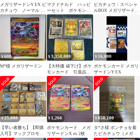
メガリザードンY EX ピ
マクドナルド ハッピ
ピカチュウ：スペシャ
カチュウ ノーマル ス
ーセット ポケモン
ルBOX メガリザードン
タートデッキ100 82/100
第2弾 3点セット シ
Xのポンチョを着たピ
ークレット有
カチュウ・メガ…
600
3,350,000
16,000
¥
¥
¥
M*様 メガリザードン
【大特価 値下げ】ポケ
ポケモンカード メガリ
モンカード 引退品
ザードンY EX
まとめ売り 大量 初
期から今まで
25,080
1,266
850,100
¥
¥
¥
【早い者勝ち】【即購
ポケモンカード メガ
タ*さ様 ポンチョを着
入可】マックプロモピ
リザードンX ex 2枚
たピカチュウ（メガリ
カチュウ セット
ザードンY） PROMO