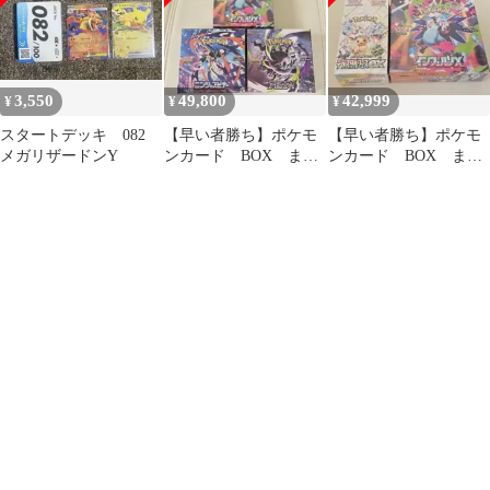
3,550
49,800
42,999
¥
¥
¥
スタートデッキ 082
【早い者勝ち】ポケモ
【早い者勝ち】ポケモ
メガリザードンY
ンカード BOX まと
ンカード BOX まと
め売り シュリンク付
め売り シュリンク付
き
き インフェルノX