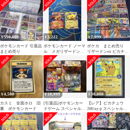
XYシリーズ
550,000
3,222
7,999
¥
¥
¥
ポケモンカード 引退品
ポケモンカード ノーマ
ポケカ まとめ売り
まとめ売り
ル メガリザードンY
リザードンex ピカチュ
ex ピカチュウ ex 2枚セ
ウ ゲンガー ミュウ
ット
ツー
4,500
18,999
30,000
¥
¥
¥
カスミ 全面ホロ 旧
[引退品]ポケモンカー
【レア】ピカチュウ
裏 ポケモンカード
ドゲーム スペシャル
206\xy-p スペシャル
BOXサプライ未開封、
BOXリザードンポンチ
未開封プロモ他
ョピカチュウ