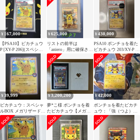
167,000
625,000
430,000
¥
¥
¥
【PSA10】ピカチュウ
リストの前半は
PSA10 ポンチョを着た
P [XY-P 206](スペシャ
「aniero」用に確保され
ピカチュウ 203/XY-P プ
ル
ています
ロモ
39,999
3,200,200
42,000
¥
¥
¥
ピカチュウ：スペシャ
夢*こ様 ポンチョを着
ポンチョを着たピカチ
ルBOX メガリザードン
たピカチュウ【メガリ
ュウ：「強（つよ）★
Xのポンチョを着たピ
ザードンX】 PSA10
カワ ピカチュウのメガ
カチュウ・メガ…
キャンペーン第1…