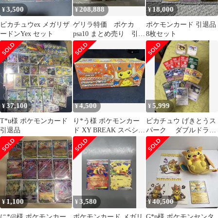
3,500
208,888
18,000
¥
¥
¥
ピカチュウex メガリザ
ゲリラ特価 ポケカ
ポケモンカード 引退品
ードンYex セット
psa10 まとめ売り 引退
8枚セット
品
37,100
4,500
5,999
¥
¥
¥
T*u様 ポケモンカード
り*う様 ポケモンカー
ピカチュウ げきとうス
引退品
ド XY BREAK スペシャ
パーク ダブルドラゴ
ルBOX メガリザードン
ンエネルギー：エクス
Y
トラバトルの日
1,100
3,580
40,500
¥
¥
¥
に*@様 ポケモンカー
ポケモンカード メガリ
G*p様 ポケモンセンタ