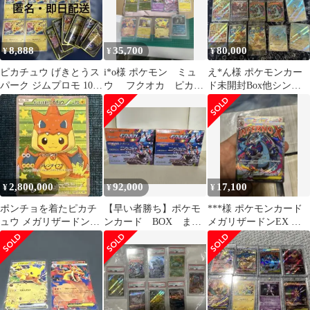
8,888
35,700
80,000
¥
¥
¥
ピカチュウ げきとうス
i*o様 ポケモン ミュ
え*ん様 ポケモンカー
パーク ジムプロモ 10枚
ウ フクオカ ピカチ
ド未開封Box他シング
133/M-P ステッカー
ュウ ブラッキー リ
ルカードまとめ売り
ザードン 30
2,800,000
92,000
17,100
¥
¥
¥
ポンチョを着たピカチ
【早い者勝ち】ポケモ
***様 ポケモンカード
ュウ メガリザードンY
ンカード BOX まと
メガリザードンEX ピ
リザードン ゴールド
め売り シュリンク付
カチュウ プロモ SR AR
スター セット
き
等ま