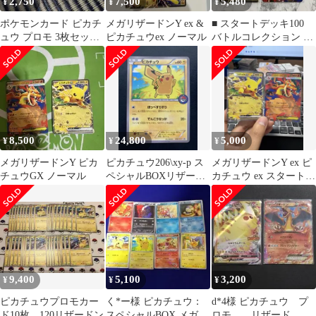
2,750
7,500
5,480
¥
¥
¥
ポケモンカード ピカチ
メガリザードンY ex &
■ スタートデッキ100
ュウ プロモ 3枚セッ
ピカチュウex ノーマル
バトルコレクション メ
ト メガリーグシール
ガリザードンY ピカチ
セット
ュウ ex
8,500
24,800
5,000
¥
¥
¥
メガリザードンY ピカ
ピカチュウ206\xy-p ス
メガリザードンY ex ピ
チュウGX ノーマル
ペシャルBOXリザード
カチュウ ex スタートデ
ンポンチョピカチュウ
ッキ100 ポケモンカー
ド
9,400
5,100
3,200
¥
¥
¥
ピカチュウプロモカー
く*ー様 ピカチュウ：
d*4様 ピカチュウ プ
ド10枚 120リザードン
スペシャルBOX メガリ
ロモ リザード