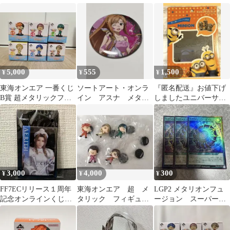
ツ まとめ スター サ
バー 3本入 3CM20-4S
カンバッジ 缶バッジ
イボーグ族
5,000
555
1,500
¥
¥
¥
東海オンエア 一番くじ
ソートアート・オンラ
『匿名配送』お値下げ
B賞 超メタリックフィ
イン アスナ メタリ
しましたユニバーサル
ギュア 全6種セット
ック缶バッジ
ジャパンメタリックナ
ノパズル
3,000
4,000
300
¥
¥
¥
FF7ECリリース１周年
東海オンエア 超 メ
LGP2 メタリオンフュ
記念オンラインくじ
タリック フィギュ
ージョン スーパー 3
E賞メタリック風カン
ア てつや しばゆ
枚
バッジ エアリス
ー としみつ ゆめま
る