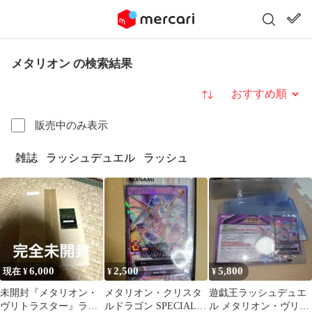
メタリオン の検索結果
並び替え
販売中のみ表示
雑誌
ラッシュデュエル
ラッシュ
6,000
2,500
5,800
現在 ¥
¥
¥
未開封『メタリオン・
メタリオン・クリスタ
遊戯王ラッシュデュエ
ヴリトラスター』ラッ
ルドラゴン SPECIAL
ル メタリオン・ヴリト