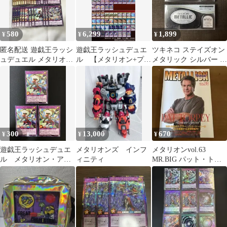
580
6,299
1,899
¥
¥
¥
匿名配送 遊戯王ラッシ
遊戯王ラッシュデュエ
ツキネコ ステイズオン
ュデュエル メタリオン
ル 【メタリオン+プリ
メタリック シルバー 2
デッキパーツ 48枚 まと
アージュ】デッキ
個セット
め売り
40+15+39枚
300
13,000
670
¥
¥
¥
遊戯王ラッシュデュエ
メタリオンズ インフ
メタリオンvol.63
ル メタリオン・アシ
ィニティ
MR.BIG パット・トー
ュラスター ノーマ
ピー特集号
ル ３枚 RD/LGP2-
JP020