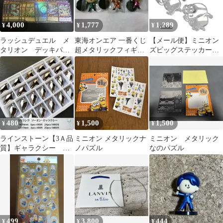
4,000
1,777
1,289
¥
¥
¥
ラッシュデュエル メ
東海オンエア 一番くじ
【メール便】ミニオン
タリオン デッキパー
超メタリックフィギュ
ズビッグステッカーチ
ツ まとめ イマジナリ
ア てつや としみつ ゆ
ャームステッカー シル
ー 他
めまる 文系
バーメタリック
480
1,500
1,500
¥
¥
¥
ラインストーン【3Ａ品
ミニオン メタリックナ
ミニオン メタリック
質】ギャラクシー メ
ノパズル
なのパズル
タリックグレー サイ
ズ2種
499
3,800
444
¥
¥
¥