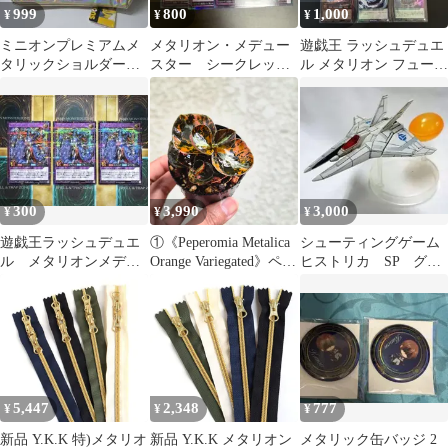
999
800
1,000
¥
¥
¥
ミニオンプレミアムメ
メタリオン・メデュー
遊戯王 ラッシュデュエ
タリックショルダーバ
スター シークレッ
ル メタリオン フュージ
ッグサイエンスVer.
ト 3枚セット
ョンセット アシュラス
ターORR等
300
3,990
3,000
¥
¥
¥
遊戯王ラッシュデュエ
①《Peperomia Metalica
シューティングゲーム
ル メタリオンメデゥ
Orange Variegated》ペペ
ヒストリカ SP グラ
ースター シク/シーク
ロミア メタリカ オレン
ディウス メタリオ
レットレア 3枚
ジ斑 観葉植物 ／ポッ
ン スミ有り
ト発送
5,447
2,348
777
¥
¥
¥
新品 Y.K.K 特)メタリオ
新品 Y.K.K メタリオン
メタリック缶バッジ 2