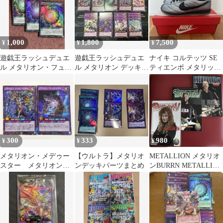
1,000
1,800
7,500
¥
¥
¥
遊戯王ラッシュデュエ
遊戯王ラッシュデュエ
ナイキ コルテッツ SE
ル メタリオン・フュー
ル メタリオン デッキパ
ティエンポ メタリック
ジョン 3枚セット
ーツセット 77枚
クールグレー 27.5cm
300
333
980
¥
¥
¥
メタリオン・メデゥー
【ウルトラ】メタリオ
METALLION メタリオ
スター メタリオン・
ンデッキパーツまとめ
ンBURRN METALLICA
ゲニウスター【シーク
メタリカ メガデス
レット】