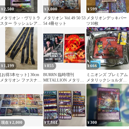
2,500
3,000
599
¥
¥
¥
メタリオン・ヴリトラ
メタリオン Vol.49 50 53
メタリオンデッキパー
スター ラッシュレア
54 4冊セット
ツ10枚
SPECIAL RED Ver.
1,199
855
666
¥
¥
¥
[お得3本セット] 30cm
BURRN 臨時増刊
ミニオンズ プレミアム
メタリオン ファスナー
METALLION メタリオ
メタリックショルダー
ゴールド コイル ブラッ
ン vol.61,62 セット
バッグ③
ク
2,000
1,844
300
現在 ¥
¥
¥