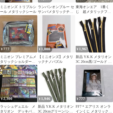
ミニオンズ トリプルシ
ランバンオンブルー セ
東海オンエア 1番く
ール メタリックシール
サンパメタリックチョ
じ 超メタリックフィ
ーカー ホワイト シルバ
ギュア りょう
ー
777
1,000
1,967
¥
¥
¥
ミニオン プレミアムメ
【ミニオンズ】メタリ
新品 Y.K.K メタリオン
タリックショルダーバ
ックナノパズル
3C 20cm黒/ゴールド 3
ッグ サイエンス シ
本入 3CM20-1G
ルバー
2,300
1,946
777
¥
¥
¥
ラッシュデュエル メ
新品 Y.K.K メタリオン
FF7＊エアリス オンラ
タリオン デッキパー
3C 20cmグリーン/シル
インくじ メタリック風