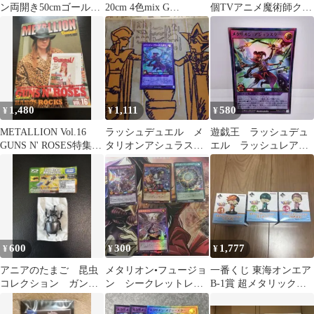
ン両開き50cmゴールド
20cm 4色mix G
個TVアニメ魔術師クノ
4色セット 5CM50G-
5CM20G-4MIX
ンは見えているファミ
4MIX
マオンラインくじ
1,480
1,111
580
¥
¥
¥
METALLION Vol.16
ラッシュデュエル メ
遊戯王 ラッシュデュ
GUNS N' ROSES特集号
タリオンアシュラスタ
エル ラッシュレア
メタリオン
ー ラッシュレア
メタリオン・アシュラ
スター ホログラム
600
300
1,777
¥
¥
¥
アニアのたまご 昆虫
メタリオン•フュージョ
一番くじ 東海オンエア
コレクション ガンメ
ン シークレットレ
B-1賞 超メタリックフ
タリックアクティオン
ア 他 まとめ 遊戯
ィギュア てつやとしみ
ゾウカブト
王ラッシュデュエル
つゆめまる