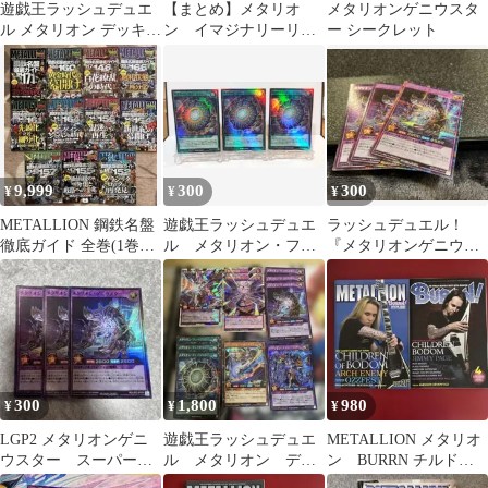
遊戯王ラッシュデュエ
【まとめ】メタリオ
メタリオンゲニウスタ
ル メタリオン デッキパ
ン イマジナリーリア
ー シークレット
ーツセット
クター 死者転生 遊
戯王 ラッシュデュエ
ル
9,999
300
300
¥
¥
¥
METALLION 鋼鉄名盤
遊戯王ラッシュデュエ
ラッシュデュエル！
徹底ガイド 全巻(1巻〜
ル メタリオン・フュ
『メタリオンゲニウス
11巻)セット メタリオ
ージョン【スーパー】3
ター』新品未使用！シ
ン
枚
ークレット！
300
1,800
980
¥
¥
¥
LGP2 メタリオンゲニ
遊戯王ラッシュデュエ
METALLION メタリオ
ウスター スーパー 3
ル メタリオン デッ
ン BURRN チルドレ
枚
キパーツ
ン•オブ•ボドム アレキ