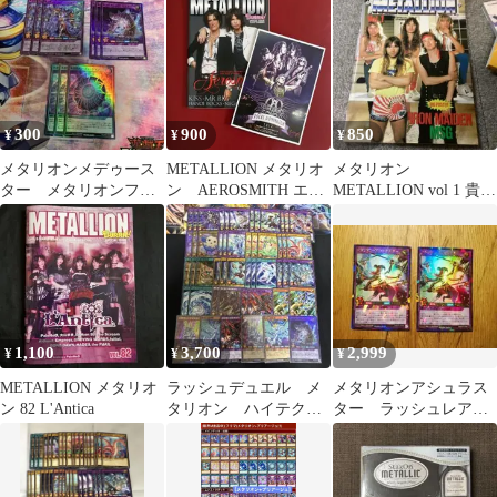
シ
300
900
850
¥
¥
¥
メタリオンメデゥース
METALLION メタリオ
メタリオン
ター メタリオンフュ
ン AEROSMITH エア
METALLION vol 1 貴重
ージョン他スーパー9
ロスミス BURRN!
な創刊号！（ポスター
枚 ラッシュデュエル
無し）
1,100
3,700
2,999
¥
¥
¥
METALLION メタリオ
ラッシュデュエル メ
メタリオンアシュラス
ン 82 L'Antica
タリオン ハイテク
ター ラッシュレア 2
混合デッキパーツ ス
枚
ター ドラゴン