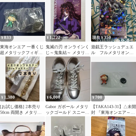
リトラスター スペシャ
ライム
ルレッドバージョン
833
1,222
350
¥
¥
現在 ¥
東海オンエア 一番くじ
鬼滅の刃 オンラインく
遊戯王ラッシュデュエ
超メタリックフィギュ
じ～鬼集結～ メタリッ
ル フルメタリオンア
ア としみつ
クポストカード 黒死牟
シュラスター オーバ
ーラッシュレア
1,380
6,000
700
¥
¥
¥
[お試し価格] 2本売り
Gabor ガボール メタリ
【TAKA143-31】△未開
50cm 両開き メタリオ
ックゴールド スニーカ
封 『東海オンエア～開
ンファスナー メタル
ー 5
け夢の扉～』てつや 超
メタリックフィギュア