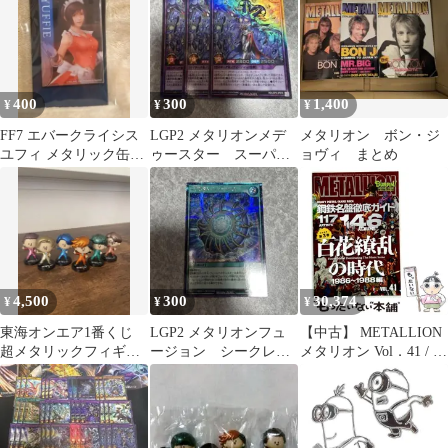
400
300
1,400
¥
¥
¥
FF7 エバークライシス
LGP2 メタリオンメデ
メタリオン ボン・ジ
ユフィ メタリック缶バ
ゥースター スーパ
ョヴィ まとめ
ッジ
ー 3枚
4,500
300
30,374
¥
¥
¥
東海オンエア1番くじ
LGP2 メタリオンフュ
【中古】 METALLION
超メタリックフィギュ
ージョン シークレッ
メタリオン Vol．41 / シ
ア 6体セット
ト
ンコーミュージック /