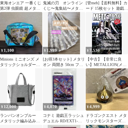
東海オンエア 一番くじ
鬼滅の刃 オンライン
[管meb]【送料無料】カ
第2弾 虫眼鏡 超メタリ
くじ〜鬼集結〜メタリ
ード 15枚セット 遊戯王
ックフィギュア
ックポストカードセッ
トレーディングカード
ト 累&家族
まとめ トレカ メタリオ
ン・アシュラスター は
ぐれ使い魔
1,100
1,999
7,530
¥
¥
¥
Minions ミニオンズ メ
[お得3本セット] メタリ
【中古】【非常に良
タリックショルダーバ
オン 両開き 50cm ファ
い】METALLION(メタ
ッグ
スナー YKK
リオン) vol.55
12,000
4,070
4,999
¥
¥
¥
ランバンオンブルー
コナミ 遊戯王ラッシュ
ドラゴンクエスト メタ
メタリック編み込みト
デュエル RD/EXT1-
リックモンスターズギ
ートバッグ
JPC001 メタリオン・ヴ
ャラリー 40周年記念 ス