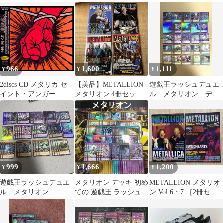
シュレア SPECIAL RE
RED Ver.
ラスター ラッシュレ
ア RED版
966
1,600
1,111
¥
¥
¥
2discs CD メタリカ セ
【美品】METALLION
遊戯王ラッシュデュエ
イント・アンガー
メタリオン 4冊セット
ル メタリオン デッ
SICP3734 SONY /00170
Vol.21.25.34.43
キパーツ フルコンプ
リートセット 3コン
999
1,666
1,200
¥
¥
¥
遊戯王ラッシュデュエ
メタリオン デッキ 初め
METALLION メタリオ
ル メタリオン
ての 遊戯王 ラッシュデ
ン Vol.6・7 ［2冊セッ
ュエル
ト］BURRN!増刊