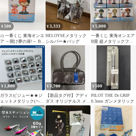
500
3,333
5,000
¥
¥
¥
♪) 一番くじ 東海オンエ
HELOYSEメタリック
一番くじ 東海オンエア
ア ～開け夢の扉!～ B-1
シルバー★バッグ
B賞 超メタリックフィ
賞 てつや 超メタリック
ギュア 6種セット
フィギュア [60]
1,800
3,700
500
¥
¥
¥
ガラスビジュー★★ジ
【新品タグ付】アディ
PILOT THE Dr.GRIP
ェットメタリック(ヘマ
ダス オリジナルス メタ
0.3mm ガンメタリック
タイト) コズミックL
リック ミニボストンバ
サイズ 新体操の衣装
ッグ
に/ラインストーン