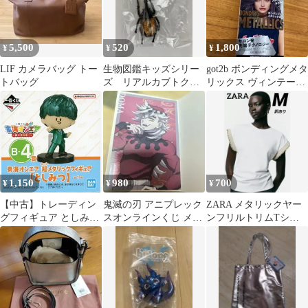
5,500
520
1,800
¥
¥
¥
LIF カメラバッグ トー
生物図鑑キッズシリー
got2b ボンディングメタ
トバッグ
ズ リアルカブトクワ
リックス ヴィンテージ
ガタ9 メタリックヘラ
アメジスト
クレスオオカブト
1,150
980
700
¥
¥
¥
【中古】トレーディン
鬼滅の刃 アニプレック
ZARA メタリックヤー
グフィギュア としみつ
スオンラインくじ メタ
ンフリルトリムTシャ
超メタリックフィギュ
リックポストカード 童
ツ
ア 「一番くじ 東海オン
磨
エア ～開け夢の扉!
～」 B-4賞