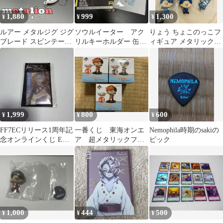
1,880
999
1,300
¥
¥
¥
ルアー メタルジグ ジグ
ソウルイーター アク
りょう ちょこのっこフ
ブレード スピンテール
リルキーホルダー 缶バ
ィギュア メタリックフ
ジグ 60g 3個セットサワ
ッジ メタリックポス
ィギュア 一番くじ 東
ラ
トカード
海オンエア
1,999
800
600
¥
¥
¥
FF7ECリリース1周年記
一番くじ 東海オンエ
Nemophila時期のsakiの
念オンラインくじ E賞
ア 超メタリックフィ
ピック
セフィロス メタリック
ギュア 3個
缶バッジ
1,000
444
500
¥
¥
¥