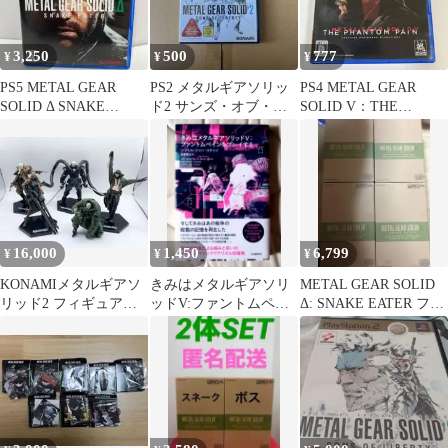
3,250
500
777
¥
¥
¥
PS5 METAL GEAR
PS2 メタルギアソリッ
PS4 METAL GEAR
SOLID Δ SNAKE
ド2 サンズ・オブ・リ
SOLID V：THE
EATER
バティ
PHANTOM PAIN
16,000
1,450
6,799
¥
¥
¥
KONAMIメタルギアソ
きみはメタルギアソリ
METAL GEAR SOLID
リッド2 フィギュアコ
ッドV:ファントムペイ
Δ: SNAKE EATER フィ
レクション デッドセル
ンをプレイする
ギュア ４種