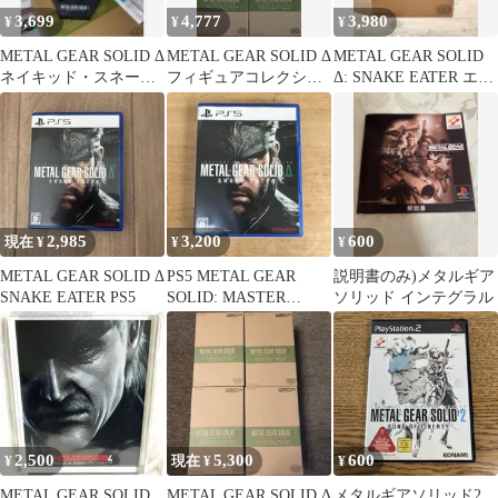
3,699
4,777
3,980
¥
¥
¥
METAL GEAR SOLID Δ
METAL GEAR SOLID Δ
METAL GEAR SOLID
ネイキッド・スネーク
フィギュアコレクショ
Δ: SNAKE EATER エヴ
フィギュア
ン 3種セット
ァ
2,985
3,200
600
現在 ¥
¥
¥
METAL GEAR SOLID Δ
PS5 METAL GEAR
説明書のみ)メタルギア
SNAKE EATER PS5
SOLID: MASTER
ソリッド インテグラル
COLLECTION…
2,500
5,300
600
¥
現在 ¥
¥
METAL GEAR SOLID
METAL GEAR SOLID Δ
メタルギアソリッド2