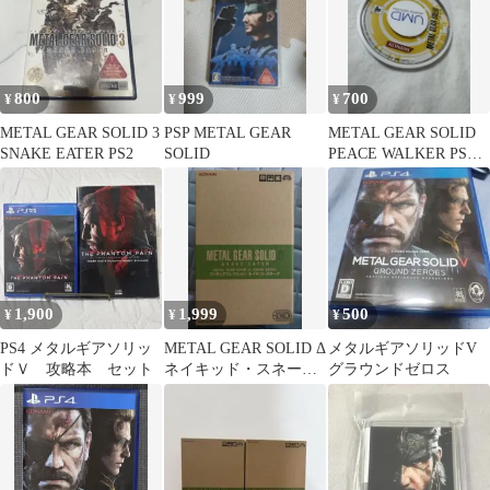
800
999
700
¥
¥
¥
METAL GEAR SOLID 3
PSP METAL GEAR
METAL GEAR SOLID
SNAKE EATER PS2
SOLID
PEACE WALKER PSP
UMDのみ
1,900
1,999
500
¥
¥
¥
PS4 メタルギアソリッ
METAL GEAR SOLID Δ
メタルギアソリッドV
ドＶ 攻略本 セット
ネイキッド・スネーク
グラウンドゼロス
フィギュア