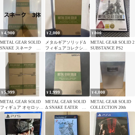
メルピン
4,900
2,000
800
¥
¥
¥
METAL GEAR SOLID
メタルギアソリッドΔ
METAL GEAR SOLID 2
SNAKE スネーク フ
フィギュアコレクショ
SUBSTANCE PS2
ィギュア 3個セット
ン ネイキッド・スネー
ク
5,999
1,999
4,000
¥
¥
¥
METAL GEAR SOLID
METAL GEAR SOLID
METAL GEAR SOLID
フィギュア オセロット
Δ:SNAKE EATER ス
COLLECTION 20th
4個セット
ネーク