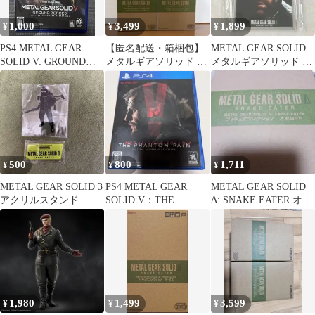
1,000
3,499
1,899
¥
¥
¥
PS4 METAL GEAR
【匿名配送・箱梱包】
METAL GEAR SOLID
SOLID V: GROUND
メタルギアソリッド フ
メタルギアソリッド ア
ZEROES
ィギュア 2個セット
クリルブロック アクス
タ
500
800
1,711
¥
¥
¥
METAL GEAR SOLID 3
PS4 METAL GEAR
METAL GEAR SOLID
アクリルスタンド
SOLID V：THE
Δ: SNAKE EATER オセ
PHANTOM PAIN…
ロット
1,980
1,499
3,599
¥
¥
¥