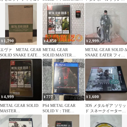
ZEROES ＋ …
フィギュア MILLER
1,790
4,850
2,999
¥
¥
¥
エヴァ METAL GEAR
METAL GEAR
METAL GEAR SOLID Δ
SOLID SNAKE EATER
SOLID:MASTER
SNAKE EATER フィギ
フィギュア
COLLECTION Vol.1
ュア
4,999
777
1,600
¥
¥
¥
METAL GEAR SOLID:
PS4 METAL GEAR
3DS メタルギア ソリッ
MASTER
SOLID V：THE
ド スネークイーター
COLLECTION
PHANTOM PAIN…
3D