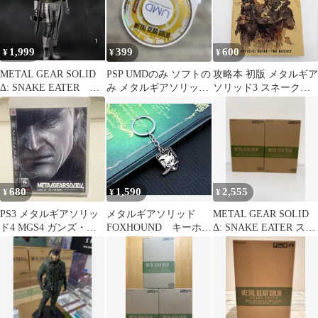
1,999
399
600
¥
¥
¥
METAL GEAR SOLID
PSP UMDのみ ソフトの
攻略本 初版 メタルギア
Δ: SNAKE EATER
み メタルギアソリッド
ソリッド3 スネークイ
ザ・ボス
メタギア
ーター
680
1,590
2,555
¥
¥
¥
PS3 メタルギアソリッ
メタルギアソリッド
METAL GEAR SOLID
ド4 MGS4 ガンズ・オ
FOXHOUND キーホル
Δ: SNAKE EATER スネ
ブ・ザ・パトリオット
ダー
ーク ボス