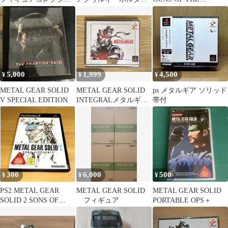
ン 2種セット
ー オタ魂
PATRIOTS PS3
5,000
1,999
4,500
¥
¥
¥
METAL GEAR SOLID
METAL GEAR SOLID
ps メタルギア ソリッド
V SPECIAL EDITION
INTEGRALメタルギア
帯付
ソリッドインテグラル
300
6,000
500
¥
¥
¥
PS2 METAL GEAR
METAL GEAR SOLID
METAL GEAR SOLID
SOLID 2 SONS OF
フィギュア
PORTABLE OPS＋
LIBERTY