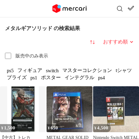
メタルギアソリッド の検索結果
並び替え
販売中のみ表示
フィギュア
マスターコレクション
tシャツ
ps5
switch
プライズ
ポスター
インテグラル
ps1
ps4
1,500
650
4,500
¥
¥
¥
【中古】トレカ
METAL GEAR SOLID
Nintendo Switch METAL