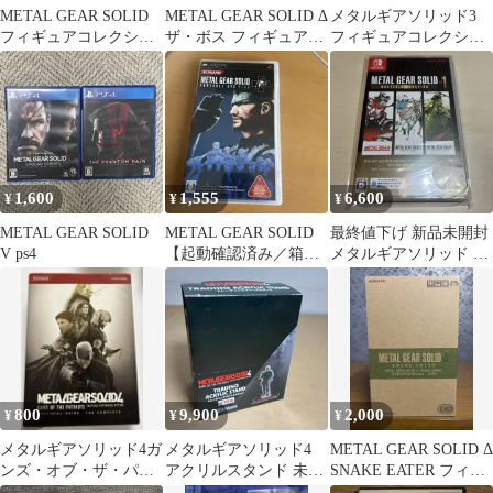
METAL GEAR SOLID
METAL GEAR SOLID Δ
メタルギアソリッド3
フィギュアコレクショ
ザ・ボス フィギュアコ
フィギュアコレクショ
ン オセロット②
レクション新品未開封
ン 2種セット スネーク
エヴァ
1,600
1,555
6,600
¥
¥
¥
METAL GEAR SOLID
METAL GEAR SOLID
最終値下げ 新品未開封
V ps4
【起動確認済み／箱・
メタルギアソリッド マ
説明書あり】
スターコレクション
Vol.1
800
9,900
2,000
¥
¥
¥
メタルギアソリッド4ガ
メタルギアソリッド4
METAL GEAR SOLID Δ
ンズ・オブ・ザ・パト
アクリルスタンド 未開
SNAKE EATER フィギ
リオット公式ガイド
封 BOX コンプリート
ュア エヴァ