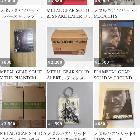
3,000
3,580
5,000
¥
¥
¥
メタルギアソリッド
METAL GEAR SOLID
メタルギア ソリッド2
ラバーストラップ シ
Δ: SNAKE EATER フィ
MEGA HITS!
ール付き 全8種 コン
ギュア 2種
プリート
800
2,200
1,500
¥
¥
¥
METAL GEAR SOLID
METAL GEAR SOLID
PS4 METAL GEAR
V THE PHANTOM
ALERT ステンレス タ
SOLID V: GROUND
PAIN PS3
ンブラー
ZEROES
3,500
1,599
680
¥
¥
¥
METAL GEAR SOLID Δ
メタルギアソリッド
メタルギアソリッド4
フィギュアコレクショ
アクリルキーホルダ
GUNS OF THE