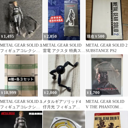
ザ・コンプリート
全10種 2
1,495
2,850
500
¥
¥
現在 ¥
METAL GEAR SOLID Δ
METAL GEAR SOLID
METAL GEAR SOLID 2
フィギュアコレクショ
雷電 アクスタ 特典ステ
SUBSTANCE PS2
ン ザ・ボス
ッカー
18,999
2,000
1,700
¥
¥
¥
METAL GEAR SOLID Δ
メタルギアソリッド4
METAL GEAR SOLID
フィギュアコレクショ
仔月光 フィギュア
V THE PHANTOM
ン 全4種
MGS
PAIN