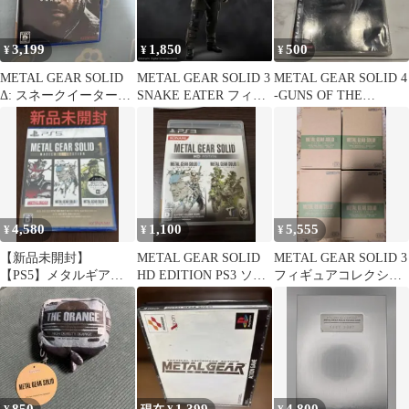
3,199
1,850
500
¥
¥
¥
METAL GEAR SOLID
METAL GEAR SOLID 3
METAL GEAR SOLID 4
Δ: スネークイーター
SNAKE EATER フィギ
-GUNS OF THE
ps5
ュア
PATRIOT…
4,580
1,100
5,555
¥
¥
¥
【新品未開封】
METAL GEAR SOLID
METAL GEAR SOLID 3
【PS5】メタルギアソ
HD EDITION PS3 ソフ
フィギュアコレクショ
リッド マスターコレ
ト
ン 4種セット
クション Vol.1