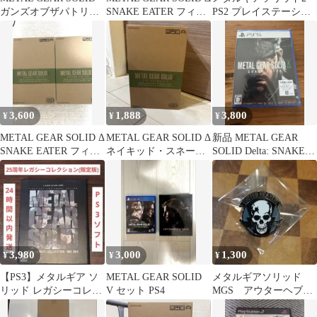
ガンズオブザパトリオ
SNAKE EATER フィギ
PS2 プレイステーショ
ット アクリルブロック
ュア 4種
ン2 ソフト
3,600
1,888
3,800
¥
¥
¥
METAL GEAR SOLID Δ
METAL GEAR SOLID Δ
新品 METAL GEAR
SNAKE EATER フィギ
ネイキッド・スネーク
SOLID Delta: SNAKE
ュア 2つ
フィギュア
EATER
3,980
3,000
1,300
¥
¥
¥
【PS3】メタルギア ソ
METAL GEAR SOLID
メタルギアソリッド
リッド レガシーコレク
V セット PS4
MGS アウターヘブ
ション 25周年 限定版
ン ピンバッジ エナ