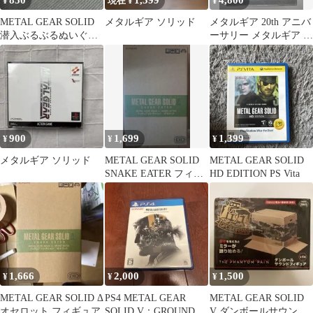
850
1,399
4,800
¥
現在 ¥
¥
METAL GEAR SOLID
メタルギア ソリッド
メタルギア 20th アニバ
潜入ぶるぶるぬいぐる
ーサリー メタルギア ソ
み
リッド コレクション
900
1,699
1,399
¥
¥
¥
メタルギア ソリッド
METAL GEAR SOLID
METAL GEAR SOLID
SNAKE EATER フィギ
HD EDITION PS Vita
ュア オセロット
1,666
2,000
1,500
¥
¥
¥
METAL GEAR SOLID Δ
PS4 METAL GEAR
METAL GEAR SOLID
オセロット フィギュア
SOLID V：GROUND
V ダンボールサウンド