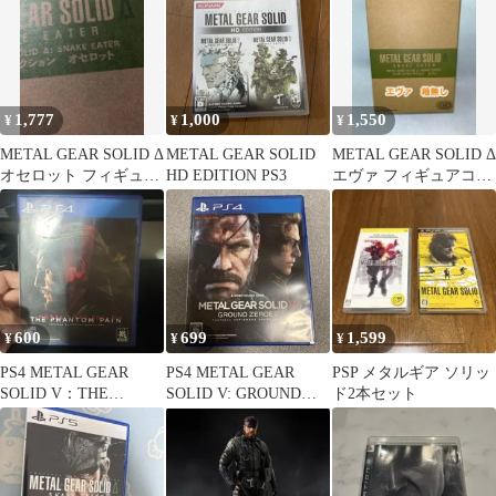
1,777
1,000
1,550
¥
¥
¥
METAL GEAR SOLID Δ
METAL GEAR SOLID
METAL GEAR SOLID Δ
オセロット フィギュア
HD EDITION PS3
エヴァ フィギュアコレ
コレクション
クション 箱無し
600
699
1,599
¥
¥
¥
PS4 METAL GEAR
PS4 METAL GEAR
PSP メタルギア ソリッ
SOLID V：THE
SOLID V: GROUND
ド2本セット
PHANTOM PAIN…
ZEROES