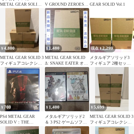
METAL GEAR SOLID
V GROUND ZEROES
GEAR SOLID Vol.1
ソーシャル・オプス シ
PS4
リアルコード付き限定
カード 「PS3ソフト メ
タルギア ライジング リ
ベンジェンス」
TSUTAYA購入特典
4,800
1,480
2,299
¥
¥
現在 ¥
METAL GEAR SOLID 3
METAL GEAR SOLID
メタルギアソリッド3
フィギュアコレクショ
Δ: SNAKE EATER オセ
フィギュア 2種セット
ン 3点セット
ロット
まとめ売り
700
1,400
5,699
¥
¥
¥
PS4 METAL GEAR
メタルギアソリッド2
METAL GEAR SOLID 3
SOLID V：THE
＆ 3 PS2 ゲームソフト
フィギュアコレクショ
PHANTOM PAIN…
セット
ン 4個セット