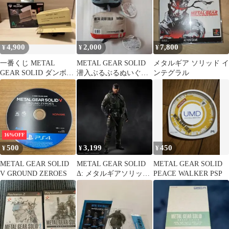
4,900
2,000
7,800
¥
¥
¥
一番くじ METAL
METAL GEAR SOLID
メタルギア ソリッド イ
GEAR SOLID ダンボー
潜入ぶるぶるぬいぐる
ンテグラル
ル箱ティッシュケース
み メタルギア ソリッド
16%OFF
500
3,199
450
¥
¥
¥
METAL GEAR SOLID
METAL GEAR SOLID
METAL GEAR SOLID
V GROUND ZEROES
Δ: メタルギアソリッド
PEACE WALKER PSP
ネイキッド・スネーク