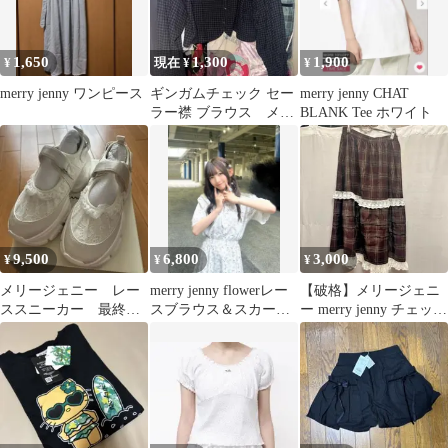
1,650
1,300
1,900
¥
現在 ¥
¥
merry jenny ワンピース
ギンガムチェック セー
merry jenny CHAT
ラー襟 ブラウス メリ
BLANK Tee ホワイト
ージェニー
9,500
6,800
3,000
¥
¥
¥
メリージェニー レー
merry jenny flowerレー
【破格】メリージェニ
ススニーカー 最終お
スブラウス＆スカート
ー merry jenny チェック
値下げ
セット イエロー
スカート 茶色ブラウン