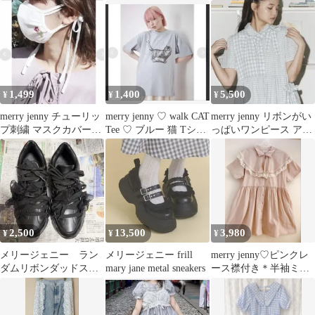
1,499
1,400
5,500
¥
¥
¥
merry jenny チューリッ
merry jenny ♡ walk CAT
merry jenny リボンがい
プ刺繍 マスクカバー
Tee ♡ ブルー 猫 Tシャ
っぱいワンピース アイ
ホワイト
ツ
スブルー メリージェニ
ー
2,500
13,500
3,980
¥
¥
¥
メリージェニー ラン
メリージェニー frill
merry jenny♡ピンクレ
ダムリボンダッドスニ
mary jane metal sneakers
ース襟付き＊半袖ミニ
ーカー
ワンピ