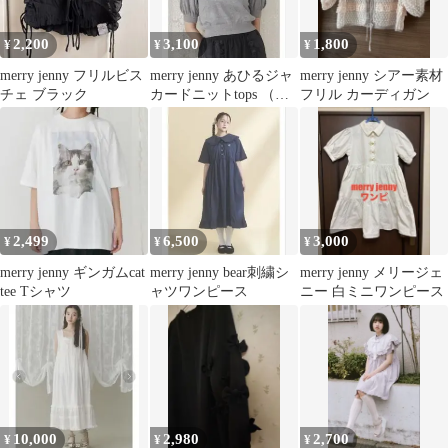
2,200
3,100
1,800
¥
¥
¥
merry jenny フリルビス
merry jenny あひるジャ
merry jenny シアー素材
チェ ブラック
カードニットtops （グ
フリル カーディガン
レー）
2,499
6,500
3,000
¥
¥
¥
merry jenny ギンガムcat
merry jenny bear刺繍シ
merry jenny メリージェ
tee Tシャツ
ャツワンピース
ニー 白ミニワンピース
10,000
2,980
2,700
¥
¥
¥