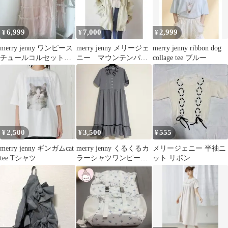
6,999
7,000
2,999
¥
¥
¥
merry jenny ワンピース
merry jenny メリージェ
merry jenny ribbon dog
チュールコルセットミ
ニー マウンテンパー
collage tee ブルー
ニワンピース
カー ブルゾン 原
宿
2,500
3,500
555
¥
¥
¥
merry jenny ギンガムcat
merry jenny くるくるカ
メリージェニー 半袖ニ
tee Tシャツ
ラーシャツワンピース
ット リボン
チェック ブラック