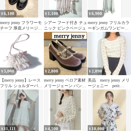
6,100
1,100
6,900
¥
¥
¥
merry jenny フラワーモ
シアー フード付き チュ
merry jenny フリルカラ
チーフ 厚底メリージェ
ニック ピンクベージュ
ーギンガムワンピー
ーン
ス ミントグリーン
5,000
2,800
2,090
¥
¥
¥
【merry jenny】レース
merry jenny ベロア素材
美品 merry jenny メリ
フリル ショルダーバッ
メリージェーン パンプ
ージェニー petit
グ ピンク
ス 厚底
flower tops
11,111
4,500
10,000
¥
¥
¥