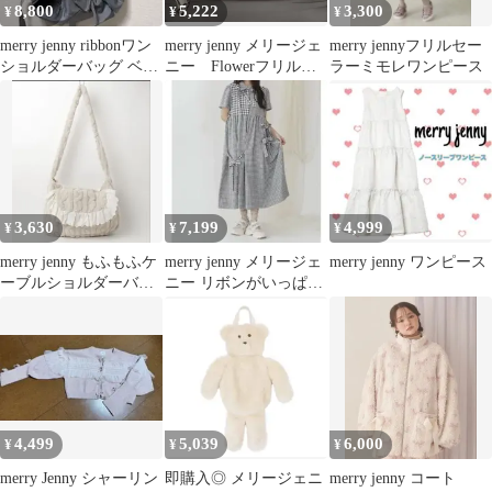
8,800
5,222
3,300
¥
¥
¥
merry jenny ribbonワン
merry jenny メリージェ
merry jennyフリルセー
ショルダーバッグ ベー
ニー Flowerフリルバ
ラーミモレワンピース
ジュ
ックパック/リュック
3,630
7,199
4,999
¥
¥
¥
merry jenny もふもふケ
merry jenny メリージェ
merry jenny ワンピース
ーブルショルダーバッ
ニー リボンがいっぱい
グ
ワンピース ブラック
4,499
5,039
6,000
¥
¥
¥
merry Jenny シャーリン
即購入◎ メリージェニ
merry jenny コート