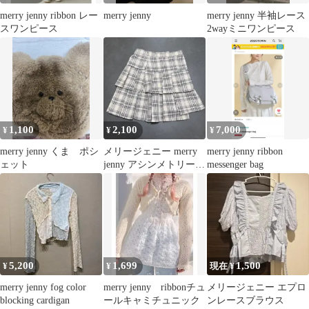
merry jenny ribbon レー
merry jenny
merry jenny 半袖レース
スワンピース
2wayミニワンピース
1,100
2,100
7,000
¥
¥
¥
merry jenny くま ポシ
メリージェニー merry
merry jenny ribbon
ェット
jenny アシンメトリーチ
messenger bag
ェックスカート
5,200
1,699
1,500
¥
¥
現在 ¥
merry jenny fog color
merry jenny ribbonチュ
メリージェニー エプロ
blocking cardigan
ールキャミチュニック
ンレースブラウス