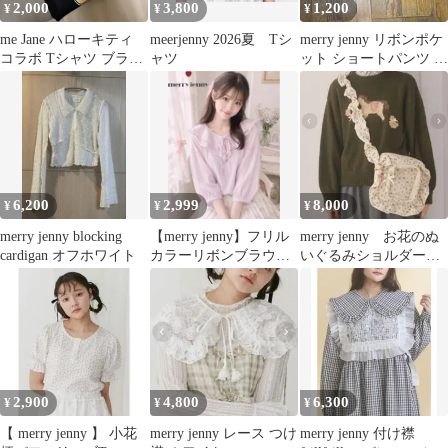
2,000
3,800
1,200
¥
¥
¥
me Jane ハローキティ
meerjenny 2026夏 Tシ
merry jenny リボンポケ
コラボ Tシャツ ブラッ
ャツ
ット ショートパンツ ブ
ク
ラック
6,200
2,999
8,000
¥
¥
¥
merry jenny blocking
【merry jenny】フリル
merry jenny お花のぬ
cardigan オフホワイト
カラーリボンブラウス
いぐるみショルダーバ
ピンク
ッグ
2,900
4,800
6,300
¥
¥
¥
【 merry jenny 】 小花
merry jenny レース つけ
merry jenny 付け襟