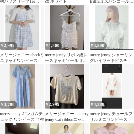
柄パフスリーブTee ピ
襟 ホワイト
frillfrill スパンコールカ
ンク FREE
ラー
2,999
1,800
3,900
¥
¥
¥
メリージェニー checkミ
merry jenny リボン総レ
merry jenny シャーリン
ニキャミワンピース
ースキャミソール ホワ
グレイヤードビスチェ
イト
ホワイト
3,700
2,999
4,388
¥
¥
¥
merry jenny ギンガムチ
メリージェニー merry
merry jenny チュールフ
ェック ワンピース 半袖
jenny Cat ribbonニット
リルミニワンピース
ホワイト