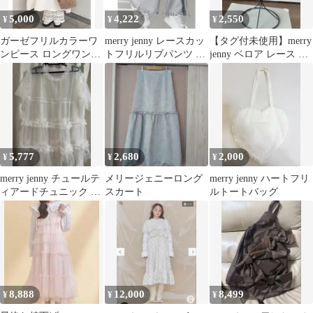
5,000
4,222
2,550
¥
¥
¥
ガーゼフリルカラーワ
merry jenny レースカッ
【タグ付未使用】merry
ンピース ロングワンピ
トフリルリブパンツ グ
jenny ベロア レース バ
ース ホワイト メリージ
レー
ケットハット ブラック
ェニー
5,777
2,680
2,000
¥
¥
¥
merry jenny チュールテ
メリージェニーロング
merry jenny ハートフリ
ィアードチュニック ピ
スカート
ルトートバッグ
ンク
8,888
12,000
8,499
¥
¥
¥