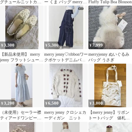
グチュールニットカー
ー くま バッグ merry
Fluffy Tulip Boa Blouson
ディガン
jenny Bear Han
3,300
5,300
7,999
¥
¥
¥
【新品未使用】 merry
merry jenny♡ribbonワー
merryjenny ぬいぐるみ
jenny フラットシューズ
クポケットデニムパン
バッグ うさぎ
ホワイト Mサイズ
ツ
3,200
6,500
3,000
¥
¥
¥
（未使用）セーラー襟
merry jenny クロシェカ
【merry jenny】リボン
ティアードワンピー
ーディガン ニット
トートバッグ 値札タ
ス ブルー
グ付き