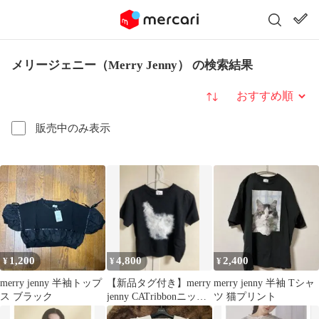
メリージェニー（Merry Jenny） の検索結果
並び替え
販売中のみ表示
1,200
4,800
2,400
¥
¥
¥
merry jenny 半袖トップ
【新品タグ付き】merry
merry jenny 半袖 Tシャ
ス ブラック
jenny CATribbonニット
ツ 猫プリント
半袖 ブラック