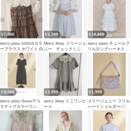
7,000
2,300
10,800
¥
¥
¥
merry jenny frillfrillカラ
Merry Jenny メリージェ
merry jenny チュールフ
ーブラウス ホワイト 白
ニー チェックミニワ
リルロングハーネス ミ
ンピース
ントグリーン
9,900
3,999
1,999
¥
¥
¥
merry jenny flowerデコ
merry Jenny ミニワンピ
メリージェニー フリル
ラティブカラーワンピ
ース
ハートショルダーバッ
ース
ク