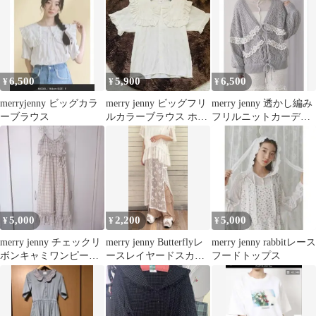
6,500
5,900
6,500
¥
¥
¥
merryjenny ビッグカラ
merry jenny ビッグフリ
merry jenny 透かし編み
ーブラウス
ルカラーブラウス ホワ
フリルニットカーディ
イト
ガン 美品
5,000
2,200
5,000
¥
¥
¥
merry jenny チェックリ
merry jenny Butterflyレ
merry jenny rabbitレース
ボンキャミワンピース
ースレイヤードスカー
フードトップス
ベージュ / FREE
ト