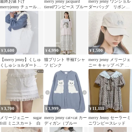
最終お値下げ
merry jenny jacquard
merry jenny ワンショル
merryjenny チュールド
tieredワンピース ブルー
ダーバッグ リボンブ
ロストロングワンピー
ラウンリュック
ス ピンク
3,600
4,990
1,500
¥
¥
¥
【merry jenny】くしゅ
猫プリント 半袖Tシャ
merry jenny メリージェ
くしゅショルダートー
ツ ピンク
ニー キャップ ベア 新
ト
品 タグ付き
3,700
3,999
11,111
¥
¥
¥
メリージェニー sugar
merry jenny cat×cat カー
merry Jenny セーラーミ
frill ミニスカート 白
ディガン（ブルー
ニワンピースレッド