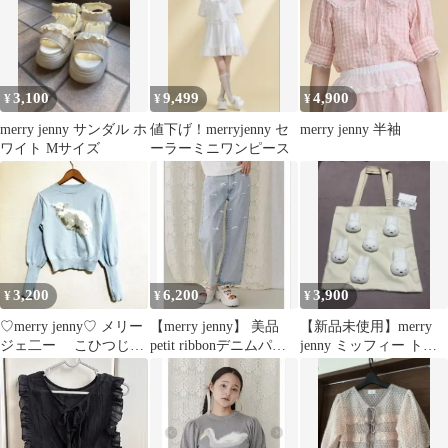
3,100
9,499
4,900
¥
¥
¥
merry jenny サンダル ホ
値下げ！merryjenny セ
merry jenny 半袖
ワイト Mサイズ
ーラーミニワンピース
3,200
6,200
3,900
¥
¥
¥
♡merry jenny♡ メリー
【merry jenny】 美品
【新品未使用】merry
ジェ二ー こひつじジ
petit ribbonデニムパン
jenny ミッフィー トー
ャカードニット ブル
ツ
トバッグ
ー