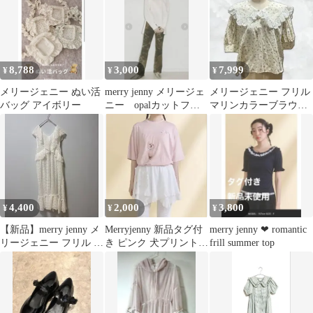
8,788
3,000
7,999
¥
¥
¥
メリージェニー ぬい活
merry jenny メリージェ
メリージェニー フリル
バッグ アイボリー
ニー opalカットフレ
マリンカラーブラウス
アパンツ（ブラウン）
小花柄 セーラー
4,400
2,000
3,800
¥
¥
¥
【新品】merry jenny メ
Merryjenny 新品タグ付
merry jenny ❤︎ romantic
リージェニー フリル ワ
き ピンク 犬プリント
frill summer top
ンピースホワイトフリ
リボンTシャツ
ー