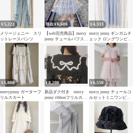
5,222
6,600
4,333
¥
現在 ¥
¥
メリージェニー スリ
【web完売商品】merry
merry jenny ギンガムチ
ットレースパンツ
jenny チュールパフスリ
ェック ロングワンピー
ーブミニワンピース
ス ワンピース
5,000
8,200
6,550
¥
¥
¥
merryjenny ガーターフ
新品ダク付き merry
merry jenny チュールコ
リルスカート
jenny ribbonフリルカラ
ルセットミニワンピー
ーブラウス
ス ピンク メリージェニ
ー