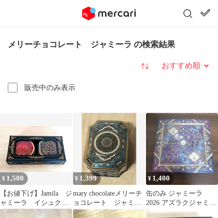
メリーチョコレート ジャミーラ の検索結果
並び替え
販売中のみ表示
1,500
1,399
1,400
¥
¥
¥
【お値下げ】Jamila ジ
mary chocolateメリーチ
缶のみ ジャミーラ
ャミーラ イシュク
ョコレート ジャミー
2026 アズラクジャミー
メリーチョコレート
ラフルム 缶のみチョコ
ル ジャミール