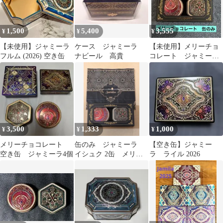
1,500
5,400
3,555
¥
¥
¥
【未使用】ジャミーラ
ケース ジャミーラ
【未使用】メリーチョ
フルム (2026) 空き缶
ナビール 高貴
コレート ジャミー
ラ 2026バレンタイ
ン 缶のみ
3,500
1,333
1,000
¥
¥
¥
メリーチョコレート
缶のみ ジャミーラ
【空き缶】ジャミー
空き缶 ジャミーラ4個
イシュク 2缶 メリー
ラ ライル 2026
チョコ 2026