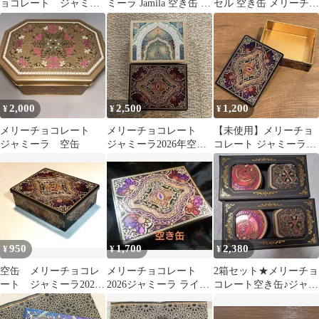
ョコレート ジャミー
ミーラ Jamila 空き缶 チ
セル 空き缶 メリーチョ
ラ 2026
ョコレート缶
コレート
2,000
2,500
1,200
¥
¥
¥
メリーチョコレート
メリーチョコレート
【未使用】メリーチョ
ジャミーラ 空缶
ジャミーラ2026年空き
コレート ジャミーラ
缶
2026 ライル 【空き缶】
950
1,700
2,380
¥
¥
¥
空缶 メリーチョコレ
メリーチョコレート
2箱セット★メリーチョ
ート ジャミーラ2026
2026ジャミーラ ライル
コレート空き缶♪ジャミ
ライル(夜)
（夜）空き缶のみ
ーラ【イシュク】装飾
缶 2箱セット