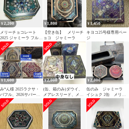
2,200
1,800
1,450
¥
¥
¥
メリーチョコレート
【空き缶】 メリーチ
キヨコ25号様専用ペー
2025 ジャミーラ フルム
ョコ ジャミーラ
ジ
缶のみ
1,600
2,000
2,000
¥
¥
¥
み*ん様 2025ラクサ・
(缶、箱のみ)ダウイ、
缶のみ ジャミーラ
バフル、2026サバー
メアレスリード、メア
イシュク 2缶 メリー
フ ジャミーラ 缶・紙
レスミュートス、ヴァ
チョコ 2026
袋
ールフィッシュ