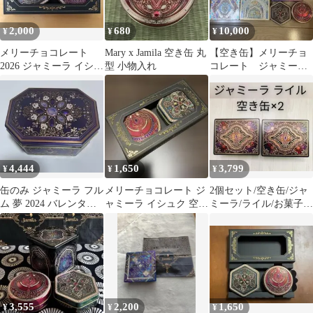
2,000
680
10,000
¥
¥
¥
メリーチョコレート
Mary x Jamila 空き缶 丸
【空き缶】メリーチョ
2026 ジャミーラ イシュ
型 小物入れ
コレート ジャミー
ク 空き缶
ラ 2026、2025
4,444
1,650
3,799
¥
¥
¥
缶のみ ジャミーラ フル
メリーチョコレート ジ
2個セット/空き缶/ジャ
ム 夢 2024 バレンタイ
ャミーラ イシュク 空き
ミーラ/ライル/お菓子
ン 紫
缶 2026
缶/メリーチョコレート/
3,555
2,200
1,650
¥
¥
¥