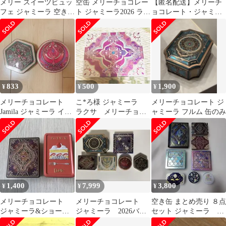
メリー スイーツビュッ
空缶 メリーチョコレー
【匿名配送】メリーチ
フェ ジャミーラ 空き缶
ト ジャミーラ2026 ライ
ョコレート・ジャミー
4個セット
ル(夜) 空き缶 小物入れ
ラ・ダウイ【空き缶】
833
500
1,900
¥
¥
¥
メリーチョコレート
こ*ろ様 ジャミーラ
メリーチョコレート ジ
Jamila ジャミーラ イシ
ラクサ メリーチョコ
ャミーラ フルム 缶のみ
ュク 空き缶セット
レート 2025年チョコ
レート缶 缶の
1,400
7,999
3,800
¥
¥
¥
メリーチョコレート
メリーチョコレート
空き缶 まとめ売り ８点
ジャミーラ&ショート
ジャミーラ 2026バレ
セット ジャミーラ ニ
ケーキ空き缶
ンタイン 缶のみ
ジカ ハナトラビュリ