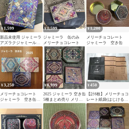
1,599
1,599
1,200
¥
¥
¥
新品未使用 ジャミーラ
ジャミーラ 缶のみ
メリーチョコレート
アズラクジャミール
メリーチョコレート
ジャミーラ 空き缶
2026年限定デザイン お
菓子缶
3,250
8,999
450
¥
¥
¥
メリーチョコレート
2025 ジャミーラ 空き缶
【計8枚】メリーチョコ
ジャミーラ 空き缶 3
5種まとめ売り メリー
レート紙袋(はじけるキ
点セット 2025
チョコレート
ャンディチョコレー
ト・ジャミーラ)