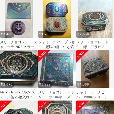
空き缶 キャラメル浪
山デカーボ 計18枚
イ】
漫‼️
3,400
1,780
2,850
¥
¥
¥
メリーチョコレート ジ
ジャミーラ バーブへセ
メリーチョコレート
ャミーラ 2023 ヒラール
ル 魔法の扉 缶と箱
缶 緑 アラビア ア
バフル 空缶 Jamila
ラブ アラビアン グ
リーン バレンタイン
2,070
3,999
4,300
¥
¥
¥
Mary's Jamilaフルム ス
メリーチョコレート ジ
ジャミーラ ナビー
チール缶 小物入れ⚠️缶
ャミーラ jamija アズラ
ル Jamila メリーチョ
のみです
クジャミール 空き缶
コレート 2026バレン
タイン