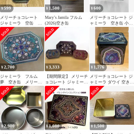
599
1,500
600
¥
¥
¥
メリーチョコレート
Mary’s Jamila フルム
メリーチョコレート ジ
ジャミーラ 空缶 イ
(2026)空き缶
ャミーラ 空き缶 小物
シュク 情熱 緑
入れ
2,700
3,333
1,776
¥
¥
¥
ジャミーラ フルム
【期間限定】 メリーチ
メリーチョコレート ジ
夢 空き缶 メリーチ
ョコレート ジャミーラ
ャミーラ ダウイ 空き缶
ョコレート 2025
フルム バーブへセル 夢
2026
魔法の扉
2,900
1,080
1,500
¥
¥
¥