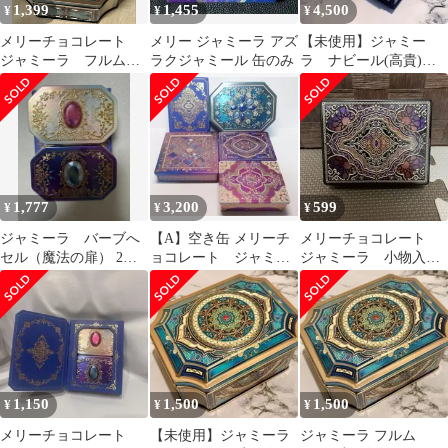
1,399
1,455
4,500
¥
¥
¥
メリーチョコレート
メリー ジャミーラ アズ
【未使用】ジャミー
ジャミーラ フルム
ラクジャミール 缶のみ
ラ ナビール(高貴)
缶のみ チョコ缶
宝石箱 のみ
1,777
3,200
599
¥
¥
¥
ジャミーラ バーブへ
【A】空き缶 メリーチ
メリーチョコレート
セル（魔法の扉） 2缶
ョコレート ジャミー
ジャミーラ 小物入れ
入2025年版（空缶）
ラ 2025
缶ケース
1,150
1,500
1,500
¥
¥
¥
メリーチョコレート
【未使用】ジャミーラ
ジャミーラ フルム