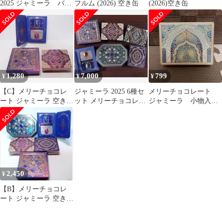
2025 ジャミーラ バー
フルム (2026) 空き缶
(2026)空き缶
ブへセル
1,280
7,000
799
¥
¥
¥
【C】メリーチョコレ
ジャミーラ 2025 6種セ
メリーチョコレート
ート ジャミーラ 空き缶
ット メリーチョコレー
ジャミーラ 小物入れ
3個セット
ト 空き缶 アズラクジャ
缶ケース ②
ミール
2,450
¥
【B】メリーチョコレ
ート ジャミーラ 空き缶
まとめ売り