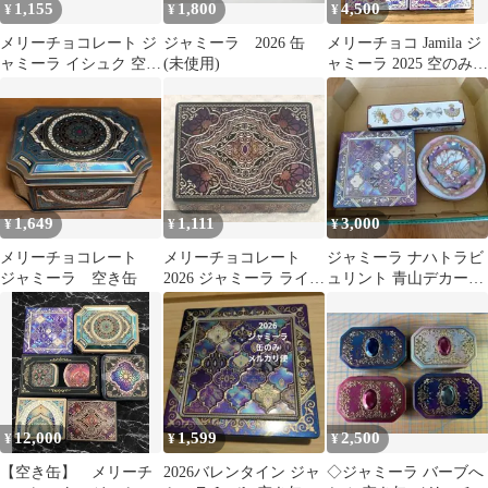
1,155
1,800
4,500
¥
¥
¥
メリーチョコレート ジ
ジャミーラ 2026 缶
メリーチョコ Jamila ジ
ャミーラ イシュク 空き
(未使用)
ャミーラ 2025 空のみ 5
缶 2点セット
個
1,649
1,111
3,000
¥
¥
¥
メリーチョコレート
メリーチョコレート
ジャミーラ ナハトラビ
ジャミーラ 空き缶
2026 ジャミーラ ライル
ュリント 青山デカーボ
（夜）空き缶
宝石箱 まとめ売り
12,000
1,599
2,500
¥
¥
¥
【空き缶】 メリーチ
2026バレンタイン ジャ
◇ジャミーラ バーブへ