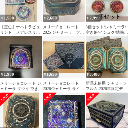
1,500
2,600
2,999
¥
¥
¥
【空缶】ナハトラビュ
メリーチョコレート
3個セット/ジャミーラ/
リント メアレスリー
2025 ジャミーラ フル
空き缶/イシュク/情熱/
ド ジャミーラ メリ
ム
メリーチョコレート/バ
ーチョコレート
レンタイン
1,980
1,650
3,480
¥
¥
¥
メリーチョコレート ジ
メリーチョコレート
新品未使用 ジャミーラ
ャミーラ ダウイ 空き缶
2026ジャミーラ ライル
フルム 2026年限定デザ
2026
空き缶 ショッパー付き
イン お菓子缶 2個セッ
ト