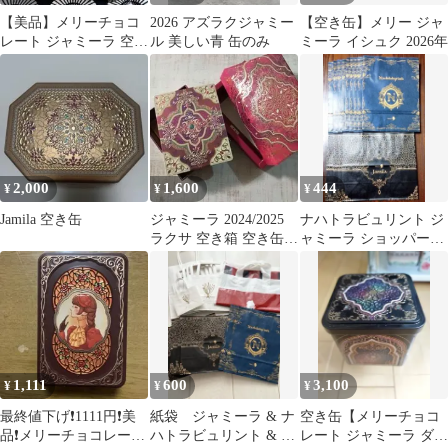
【美品】メリーチョコ
2026 アズラクジャミー
【空き缶】メリー ジャ
レート ジャミーラ 空き
ル 美しい青 缶のみ
ミーラ イシュク 2026年
缶 2026年新作
2,000
1,600
444
¥
¥
¥
Jamila 空き缶
ジャミーラ 2024/2025
ナハトラビュリント ジ
ラクサ 空き箱 空き缶
ャミーラ ショッパーバ
メリー
ッグ 紙袋セット メリー
チョコレート
1,111
600
3,100
¥
¥
¥
最終値下げ❗️1111円❗️美
紙袋 ジャミーラ & ナ
空き缶【メリーチョコ
品❗️メリーチョコレート
ハトラビュリント & 青
レート ジャミーラ ダウ