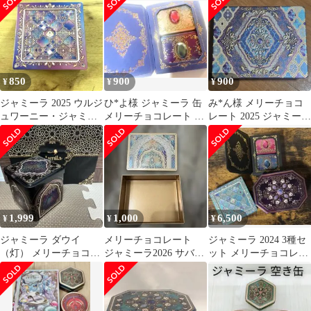
ント
850
900
900
¥
¥
¥
ジャミーラ 2025 ウルジ
ひ*よ様 ジャミーラ 缶
み*ん様 メリーチョコ
ュワーニー・ジャミー
メリーチョコレート 空
レート 2025 ジャミー
ル
き缶 バーブへセル
ラ バブル
2025
1,999
1,000
6,500
¥
¥
¥
ジャミーラ ダウイ
メリーチョコレート
ジャミーラ 2024 3種セ
（灯） メリーチョコレ
ジャミーラ2026 サバー
ット メリーチョコレー
ート バレンタイン 2026
ブ 缶のみ
ト 空き缶 アズラクジャ
袋付缶のみ
ミール