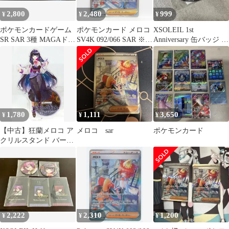
2,800
2,480
999
¥
¥
¥
ポケモンカードゲーム
ポケモンカード メロコ
XSOLEIL 1st
SR SAR 3種 MAGAドリ
SV4K 092/066 SAR ※中
Anniversary 缶バッジ 狂
ームex 他 ポケカ
古
蘭メロコ
1,780
1,111
3,650
¥
¥
¥
【中古】狂蘭メロコ ア
メロコ sar
ポケモンカード
クリルスタンド バーチ
ャルYouTuber にじさん
じ NIJISANJI EN
XSOLEIL Half
Anniversary
2,222
2,310
1,200
¥
¥
¥