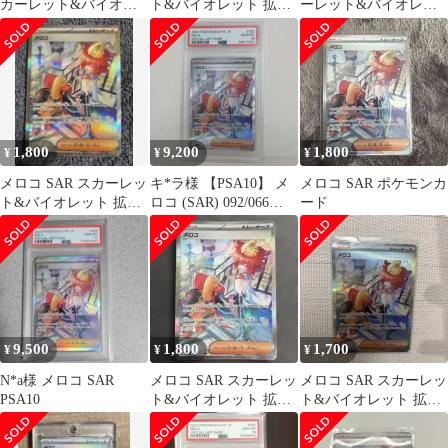
カーレット&バイオレ
ト&バイオレット 拡張
ーレット&バイオレッ
ット 拡張パック 古代の
パック 古代の咆哮
ト 拡張パック 古代の咆
咆哮 0
092/0…
哮 09
1,800
9,200
1,800
¥
¥
¥
メロコ SAR スカーレッ
キ*ラ様 【PSA10】 メ
メロコ SAR ポケモンカ
ト&バイオレット 拡張
ロコ (SAR) 092/066
ード
パック 古代の咆哮
SV4K/古代の咆
092/0…
9,500
1,800
1,700
¥
¥
¥
N*a様 メロコ SAR
メロコ SAR スカーレッ
メロコ SAR スカーレッ
PSA10
ト&バイオレット 拡張
ト&バイオレット 拡張
パック 古代の咆哮
パック 古代の咆哮
092/066
092/0…