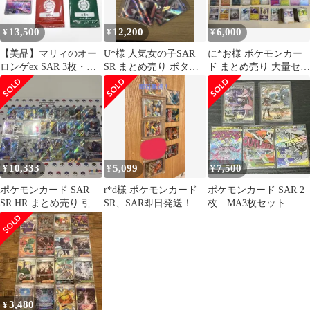
13,500
12,200
6,000
¥
¥
¥
【美品】マリィのオー
U*様 人気女の子SAR
に*お様 ポケモンカー
ロンゲex SAR 3枚・モ
SR まとめ売り ボタン
ド まとめ売り 大量セッ
ルペコ・未開封パック
メロコ アセロラ ホミカ
ト SAR ARなど
セット
タ
10,333
5,099
7,500
¥
¥
¥
ポケモンカード SAR
r*d様 ポケモンカード
ポケモンカード SAR 2
SR HR まとめ売り 引退
SR、SAR即日発送！
枚 MA3枚セット
品 サポート トレーナー
ズ
3,480
¥