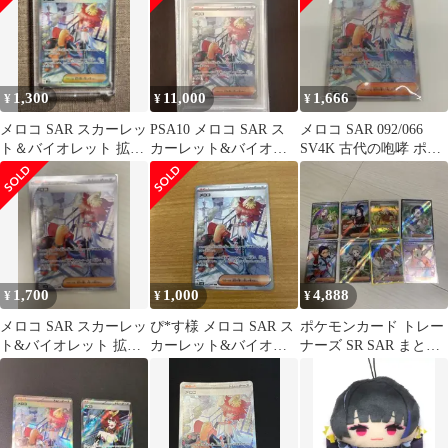
1,300
11,000
1,666
¥
¥
¥
メロコ SAR スカーレッ
PSA10 メロコ SAR ス
メロコ SAR 092/066
ト＆バイオレット 拡張
カーレット&バイオレ
SV4K 古代の咆哮 ポケ
パック 古代の咆哮
ット 拡張パック 古代の
モンカード
092/066
咆哮
1,700
1,000
4,888
¥
¥
¥
メロコ SAR スカーレッ
ぴ*す様 メロコ SAR ス
ポケモンカード トレー
ト&バイオレット 拡張
カーレット&バイオレ
ナーズ SR SAR まとめ
パック 古代の咆哮
ット 拡張パック 古代の
売り
092/0…
咆哮 0