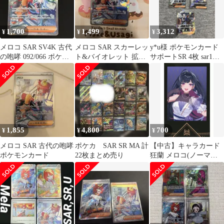
ト SR SAR UR モルペ
ケモンセンターオキナ
コ サケブシッポ ア
ワ メロコ メガサーナイ
ラブルタケ AR 大地
ト メガルカリオ ゾロア
1,700
1,499
3,312
¥
¥
¥
の器 収録 ポケモン
ーク
カード スカーレッ
メロコ SAR SV4K 古代
メロコ SAR スカーレッ
y*u様 ポケモンカード
ト バイオレット 151
の咆哮 092/066 ポケカ
ト&バイオレット 拡張
サポートSR 4枚 sar1
ポケモンカード
パック 古代の咆哮
枚 まとめ
092/0…
1,855
4,800
700
¥
¥
¥
メロコ SAR 古代の咆哮
ポケカ SAR SR MA 計
【中古】キャラカード
ポケモンカード
22枚まとめ売り
狂蘭 メロコ(ノーマル)
「バーチャルYouTuber
にじさんじ NIJISANJI
EN ランダムチェキ風
カード」 XSOLEIL 1st
Anniversary