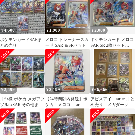
4,500
1,900
2,000
¥
¥
¥
ポケモンカードSARま
メロコ トレーナーズカ
ポケモンカード メロコ
とめ売り
ード SAR ＆SRセット
SAR SR 2枚セット
SV4K
2,499
2,199
66,666
¥
¥
¥
ま*♪様 ポケカ メガアブ
【24時間以内発送】ポ
アビスアイ sar sr まと
ソルexSAR その他まと
ケカ メロコ sar
め売り メガダークラ
め売り
イ