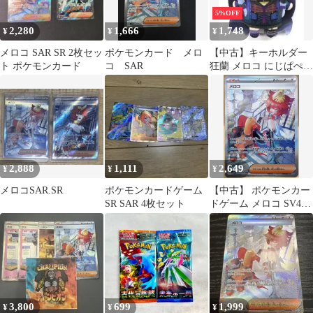
5%OFF
2,280
1,666
1,748
¥
¥
¥
メロコ SAR SR 2枚セッ
ポケモンカード メロ
【中古】キーホルダー
ト ポケモンカード
コ SAR
狂蘭 メロコ にじぱぺっ
と 「バーチャル
YouTuber にじさんじ
NIJISANJI EN」
XSOLEIL 1st
Anniversary
2,888
1,111
2,649
¥
¥
¥
メロコSAR.SR
ポケモンカードゲーム
【中古】 ポケモンカー
SR SAR 4枚セット
ドゲーム メロコ SV4K
SV4K 092/066 SAR
3,800
699
1,999
¥
¥
¥