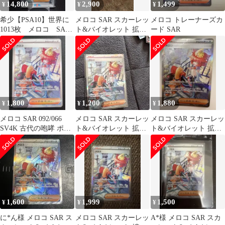
14,800
2,900
1,499
¥
¥
¥
希少【PSA10】世界に
メロコ SAR スカーレッ
メロコ トレーナーズカ
1013枚 メロコ SAR
ト&バイオレット 拡張
ード SAR
(092/066 )
パック 古代の咆哮
092/0…
1,800
1,200
1,880
¥
¥
¥
メロコ SAR 092/066
メロコ SAR スカーレッ
メロコ SAR スカーレッ
SV4K 古代の咆哮 ポケ
ト&バイオレット 拡張
ト&バイオレット 拡張
モンカード
パック 古代の咆哮
パック 古代の咆哮
092/0…
092/0…
1,600
1,999
1,500
¥
¥
¥
に*ん様 メロコ SAR ス
メロコ SAR スカーレッ
A*様 メロコ SAR スカ