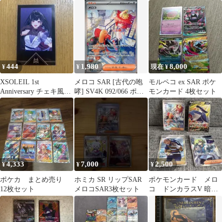
いメロコSR SAR3枚セ
ュウ メロコ MCの盛り
ット
上げ
444
1,980
8,000
¥
¥
現在 ¥
XSOLEIL 1st
メロコ SAR [古代の咆
モルペコ ex SAR ポケ
Anniversary チェキ風カ
哮] SV4K 092/066 ポケ
モンカード 4枚セット
ード 狂蘭メロコ
モンカード ポケカ
4,333
7,000
2,500
¥
¥
¥
ポケカ まとめ売り
ホミカ SR リップSAR
ポケモンカード メロ
12枚セット
メロコSAR3枚セット
コ ドンカラスV 暗号
マニアの解読 ススキ