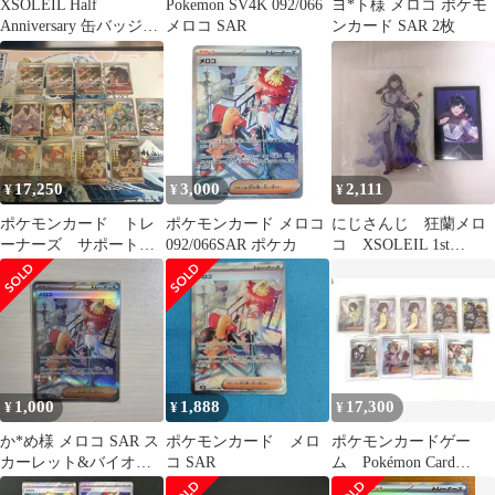
XSOLEIL Half
Pokemon SV4K 092/066
ヨ*ト様 メロコ ポケモ
Anniversary 缶バッジ
メロコ SAR
ンカード SAR 2枚
学生証
17,250
3,000
2,111
¥
¥
¥
ポケモンカード トレ
ポケモンカード メロコ
にじさんじ 狂蘭メロ
ーナーズ サポート
092/066SAR ポケカ
コ XSOLEIL 1st
SAR/SR 13枚
Anniversary アクスタ
1,000
1,888
17,300
¥
¥
¥
か*め様 メロコ SAR ス
ポケモンカード メロ
ポケモンカードゲー
カーレット&バイオレ
コ SAR
ム Pokémon Card
ット 拡張パック 古代の
Game トレーナーズセ