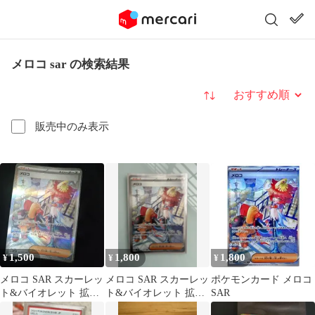
メロコ sar の検索結果
並び替え
販売中のみ表示
1,500
1,800
1,800
¥
¥
¥
メロコ SAR スカーレッ
メロコ SAR スカーレッ
ポケモンカード メロコ
ト&バイオレット 拡張
ト&バイオレット 拡張
SAR
パック 古代の咆哮
パック 古代の咆哮