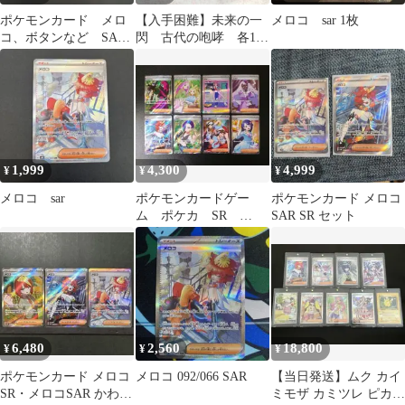
ポケモンカード メロ
【入手困難】未来の一
メロコ sar 1枚
コ、ボタンなど SAR4
閃 古代の咆哮 各1パ
枚セット
ック 未開封パック
メロコ リップ トド
ロクツキ テツノブジ
ン チルタリス SR
SAR UR モルペコ サ
ケブシッポ チルッ
ト AR 大地の器 収
1,999
4,300
4,999
¥
¥
¥
録 ポケモンカード
スカーレット バイオ
メロコ sar
ポケモンカードゲー
ポケモンカード メロコ
レット 151 トレカ
ム ポケカ SR
SAR SR セット
SAR 8枚セット
6,480
2,560
18,800
¥
¥
¥
ポケモンカード メロコ
メロコ 092/066 SAR
【当日発送】ムク カイ
SR・メロコSAR かわい
ミモザ カミツレ ピカチ