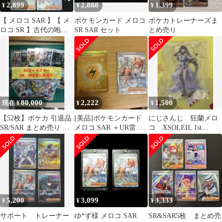
2,899
2,888
1,399
¥
¥
¥
【 メロコ SAR 】【 メ
ポケモンカード メロコ
ポケカトレーナーズま
ロコ SR 】古代の咆哮
SR SAR セット
とめ売り
Mela スター団ほのお組
80,000
2,222
1,500
現在 ¥
¥
¥
【52枚】ポケカ 引退品
[美品]ポケモンカード
にじさんじ 狂蘭メロ
SR/SAR まとめ売り ス
メロコ SAR ＋UR雷エ
コ XSOLEIL 1st
カバイ SV
ネルギー ばら売り可
Anniversary アクスタ
能
5,200
3,099
3,333
¥
¥
¥
サポート トレーナー
ゆ*ず様 メロコ SAR
SR&SAR5枚 まとめ売