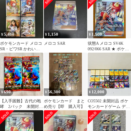
咆哮 0
ット
5,480
1,150
1,500
¥
¥
¥
ポケモンカード メロコ
メロコ SAR
状態A メロコ SV4K
SR・ビワSR かわいい
092/066 SAR ★ ポケカ
メロビワSR 4枚セット
ポケモンカード スペシ
ャルアートレア
690
56,300
12,000
¥
¥
¥
【入手困難】古代の咆
ポケモンカード まと
CO5502 未開封品 ポケ
哮 2パック 未開封パ
め売り【即 購入可】
モンカードゲーム デッ
ック メロコ トドロ
キケース 24点セット ポ
クツキ オーリム博士
ケットモンスター ピカ
の気迫 スナノケガ
チュウ ゼクロム レシラ
ワ ゴージャスマン
ム メガリザードンX ポ