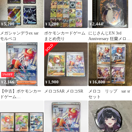
5,200
1,200
2,444
¥
¥
¥
メガシャンデラex sar
ポケモンカードゲーム
にじさんじEN 3rd
モルペコ
まとめ売り
Anniversary 狂蘭メロコ
アクリルスタンド
5%OFF
2,166
1,900
16,800
¥
¥
¥
【中古】ポケモンカー
メロコSAR メロコSR
メロコ リップ sar sr
ドゲーム
セット
092/066[SAR]：(キラ)
メロコ