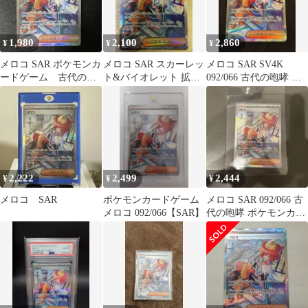
1,980
2,100
2,860
¥
¥
¥
メロコ SAR ポケモンカ
メロコ SAR スカーレッ
メロコ SAR SV4K
ードゲーム 古代の咆
ト&バイオレット 拡張
092/066 古代の咆哮 状
哮
パック 古代の咆哮
態良好
092/0…
2,222
2,499
2,444
¥
¥
¥
メロコ SAR
ポケモンカードゲーム
メロコ SAR 092/066 古
メロコ 092/066【SAR】
代の咆哮 ポケモンカー
ド ポケカ