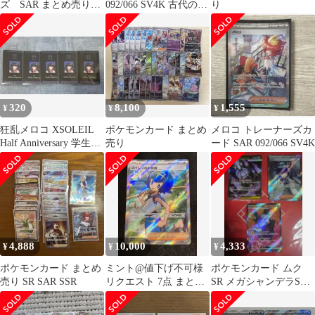
ズ SAR まとめ売り
092/066 SV4K 古代の咆
り
即日発送！！
哮 ポケモンカード
320
8,100
1,555
¥
¥
¥
狂乱メロコ XSOLEIL
ポケモンカード まとめ
メロコ トレーナーズカ
Half Anniversary 学生証
売り
ード SAR 092/066 SV4K
風カード
4,888
10,000
4,333
¥
¥
¥
ポケモンカード まとめ
ミント@値下げ不可様
ポケモンカード ムク
売り SR SAR SSR
リクエスト 7点 まとめ
SR メガシャンデラSAR
商品
モルペコSR まとめ売り