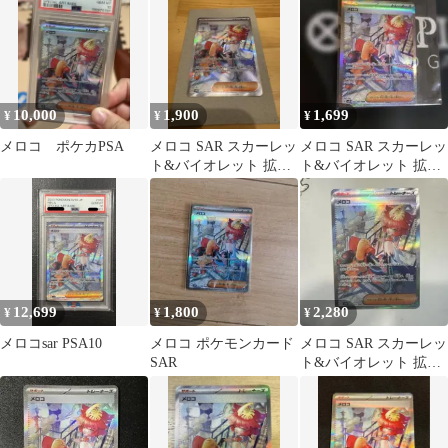
092/0…
10,000
1,900
1,699
¥
¥
¥
メロコ ポケカPSA
メロコ SAR スカーレッ
メロコ SAR スカーレッ
ト&バイオレット 拡張
ト&バイオレット 拡張
パック 古代の咆哮
パック 古代の咆哮
092/0…
12,699
1,800
2,280
¥
¥
¥
メロコsar PSA10
メロコ ポケモンカード
メロコ SAR スカーレッ
SAR
ト&バイオレット 拡張
パック 古代の咆哮
092/0…