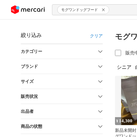
ンツにスキップ
モグワンドッグフード
絞り込み
モグワ
クリア
カテゴリー
販売
ブランド
シニア
サイズ
販売状況
出品者
14,300
¥
商品の状態
新品未開封 
グワンドッ