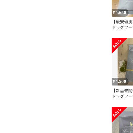
4,650
¥
【最安値挑
ドッグフード 
キン&サー
4,500
¥
【新品未開封
ドッグフード 