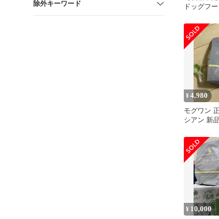
除外キーワード
ドッグフー
ーモン 1.8
4,980
¥
モグワン 
シアン 新
グフード
10,000
¥