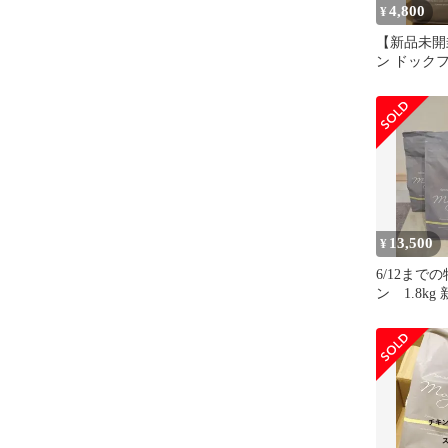
4,800
¥
【新品未開
ン ドック
&サーモン 1
13,500
¥
6/12まで
ン 1.8k