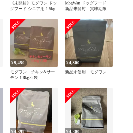
《未開封》モグワン ドッ
MogWan ドッグフード
グフード シニア用 1.5kg
新品未開封 賞味期限
2027/2/14
9,450
4,300
¥
¥
モグワン チキン&サー
新品未使用 モグワン
モン 1.8kg×2袋
4,899
4,800
¥
¥