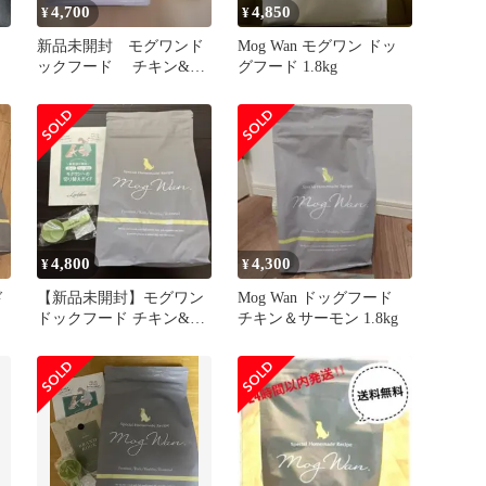
4,700
4,850
¥
¥
ド
新品未開封 モグワンド
Mog Wan モグワン ドッ
ックフード チキン&サ
グフード 1.8kg
ーモン
4,800
4,300
¥
¥
ド
【新品未開封】モグワン
Mog Wan ドッグフード
ドックフード チキン&サ
チキン＆サーモン 1.8kg
ーモン 1.8g スプーン付き