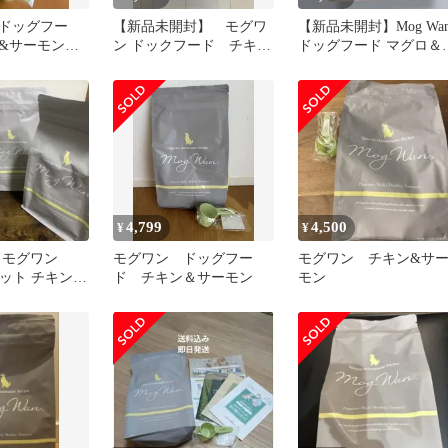
ドッグフー
【新品未開封】 モグワ
【新品未開封】Mog Wa
&サーモン 2
ン ドックフード チキン
ドッグフード マグロ＆
&サーモン 1.8kg
身魚 1.8kg
4,799
4,500
¥
¥
 モグワン
モグワン ドッグフー
モグワン チキン&サ
袋セット チキン＆
ド チキン＆サーモン
モン
ドッグフード