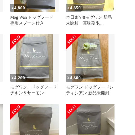
4,800
4,850
¥
¥
Mog Wan ドッグフード
本日まで‼️モグワン 新品
専用スプーン付き
未開封 賞味期限
2027/01/11
4,200
4,800
¥
¥
モグワン ドッグフード
モグワン ドッグフードレ
＆
チキン＆サーモン
ティシアン 新品未開封