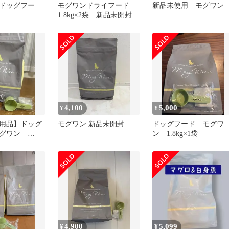
ドッグフー
モグワンドライフード
新品未使用 モグワン
1.8kg×2袋 新品未開封
送料無料
4,100
5,000
¥
¥
用品】ドッグ
モグワン 新品未開封
ドッグフード モグワ
モグワン
ン 1.8kg×1袋
4,900
5,099
¥
¥