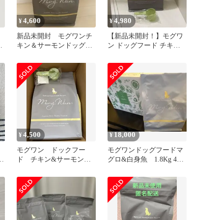
4,600
4,980
¥
¥
新品未開封 モグワンチ
【新品未開封！】モグワ
キン＆サーモンドッグフ
ン ドッグフード チキン
ード1.8キロ
サーモン 1.8キロ
4,500
18,000
¥
¥
モグワン ドックフー
モグワンドッグフードマ
モ
ド チキン&サーモン
グロ&白身魚 1.8Kg 4袋
1.8kg
セット