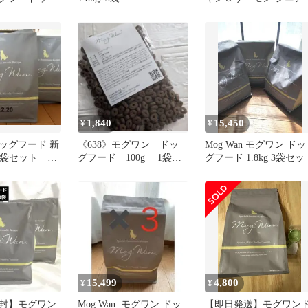
ン 3袋
1.5kg
1,840
15,450
¥
¥
ッグフード 新
《638》モグワン ドッ
Mog Wan モグワン ドッ
g 3袋セット チ
グフード 100g 1袋
グフード 1.8kg 3袋セッ
モン
お試し 新品/未開封品
15,499
4,800
¥
¥
封】モグワン
Mog Wan. モグワン ドッ
【即日発送】モグワン