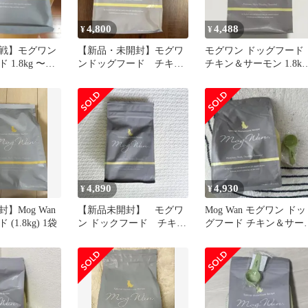
4,800
4,488
¥
¥
戦】モグワン
【新品・未開封】モグワ
モグワン ドッグフード
1.8kg 〜チ
ンドッグフード チキン
チキン＆サーモン 1.8kg
モン〜
&サーモン
レティシアン
4,890
4,930
¥
¥
】Mog Wan
【新品未開封】 モグワ
Mog Wan モグワン ドッ
(1.8kg) 1袋
ン ドックフード チキン
グフード チキン＆サー
&サーモン 1.8kg
ン 1.8kg