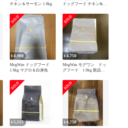
チキン＆サーモン 1.8kg
ドッグフード チキン&サ
ーモン 1.8kg
4,900
4,750
¥
¥
MogWan ドッグフード
MogWan モグワン ドッ
1.8kg マグロ＆白身魚
グフード 1.8kg 新品未
開封
5,555
4,750
¥
¥