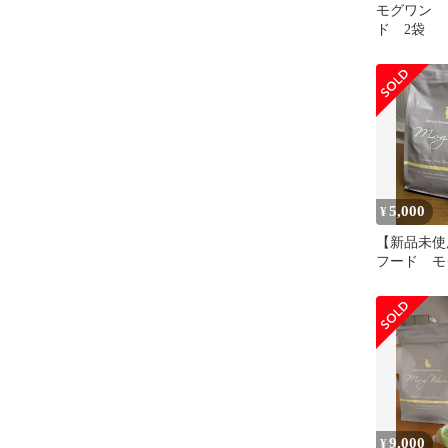
モグワン 
ド 2袋
5,000
¥
【新品未使
フード 
1.8kg×1袋
9,000
¥