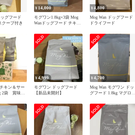
14,000
4,800
¥
¥
 ドッグフード
モグワン1.8kg×3袋 Mog
Mog Wan ドッグフード
専用スクープ付き
Wanドッグフード チキン
ドライフード
&サーモン
4,999
4,700
¥
¥
チキン＆サー
モグワン ドッグフード
Mog Wan モグワン ドッ
kg 2袋 賞味期
【新品未開封】
グフード 1.8kg マグロ
7
白身魚