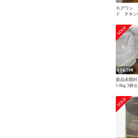
モグワン 
ド チキン
袋セット
14,500
¥
新品未開封
1.8kg 3
サーモン 