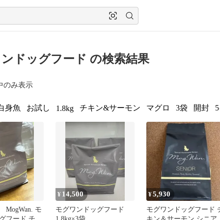
ンドッグフード の検索結果
中のみ表示
白身魚
お試し
チキン&サーモン
マグロ
3袋
開封
1.8kg
14,500
5,930
¥
¥
MogWan. モ
モグワンドッグフード
モグワンドッグフード 
グフード チキ
1.8kg×3袋
キン＆サーモン シニア