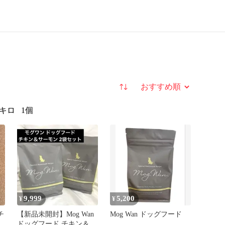
並び替え
5キロ
1個
9,999
5,200
¥
¥
チ
【新品未開封】Mog Wan
Mog Wan ドッグフード
用
ドッグフード チキン＆サ