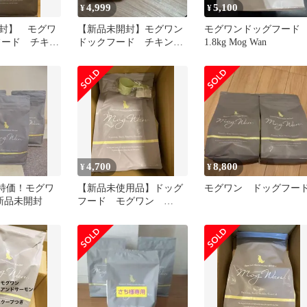
4,999
5,100
¥
¥
封】 モグワ
【新品未開封】モグワン
モグワンドッグフー
フード チキン
ドックフード チキン&
1.8kg Mog Wan
.8kg
サーモン 1.8kg スプーン
付
4,700
8,800
¥
¥
の特価！モグワ
【新品未使用品】ドッグ
モグワン ドッグフー
g 新品未開封
フード モグワン
1.8kg×1袋