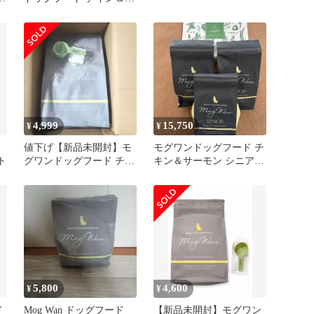
ーモン1.8kg 2袋
4,999
15,750
¥
¥
値下げ【新品未開封】モ
モグワンドッグフード チ
ト
グワンドッグフード チキ
キン＆サーモン シニア用
ン＆サーモン 1.8kg
1.5kg×3袋
5,800
4,600
¥
¥
ド
Mog Wan ドッグフード
【新品未開封】モグワン