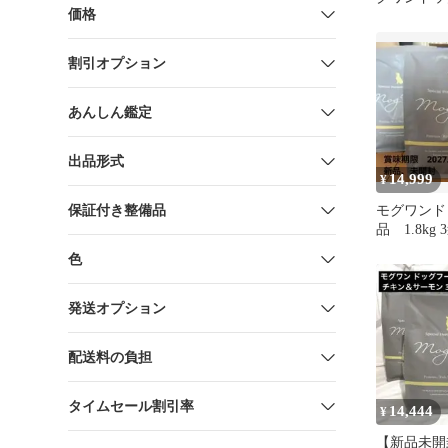
価格
ン＆サーモ
割引オプション
あんしん鑑定
出品形式
14,999
¥
保証付き整備品
モグワンド
品 1.8k
キン＆サー
色
発送オプション
配送料の負担
タイムセール割引率
14,444
¥
【新品未開