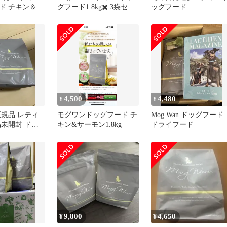
ド チキン＆サ
グフード1.8kg✖️ 3袋セッ
ッグフード
㎏×3袋
ト
1.8kg チキン＆サーモン
4,500
4,480
¥
¥
正規品 レティ
モグワンドッグフード チ
Mog Wan ドッグフード
品未開封 ドッ
キン&サーモン1.8kg
ドライフード
9,800
4,650
¥
¥