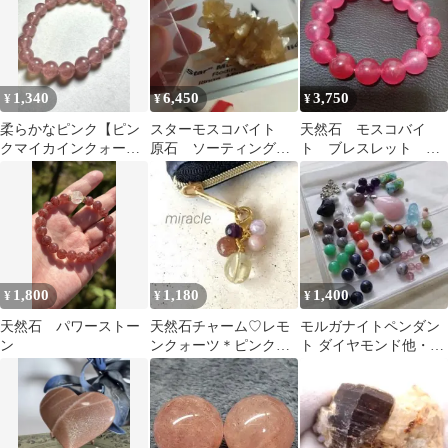
1,340
6,450
3,750
¥
¥
¥
柔らかなピンク【ピン
スターモスコバイト
天然石 モスコバイ
クマイカインクォー
原石 ソーティングつ
ト ブレスレット 約
ツ】約9.5㍉のブレスレ
き ブラジル産 ミナ
14.5mm
ット
スジェライス
1,800
1,180
1,400
¥
¥
¥
天然石 パワーストー
天然石チャーム♡レモ
モルガナイトペンダン
ン
ンクォーツ＊ピンクオ
ト ダイヤモンド他・天
パール ＊モスコバイト
然石ビーズ まとめ売り
他 CA1640
パワーストーン