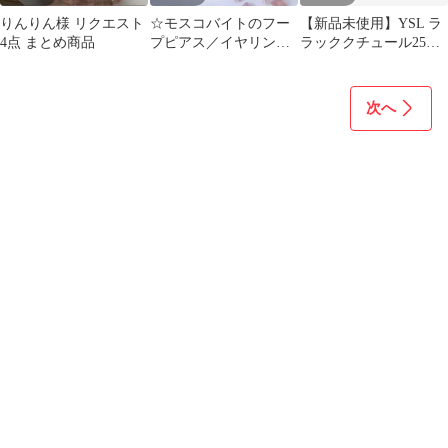
りんりん様 リクエスト
☆モスコバイトのフー
【新品未使用】YSL ラ
4点 まとめ商品
プピアス／イヤリング
ラッククチュール25
☆天然石！ハンドメイ
Rose Romantique
ド no.31
次へ