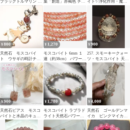
ブラックトルマリン ペ
葉「創造」赤褐色 チョ
イト✨浄化作用・魔除
グマタイト原石
ーカー ネックレス
け✨水晶 デザインブ
レス✧*。
800
1,270
900
¥
¥
¥
天然石 モスコバイ
モスコバイト 6mm １
257. スモーキークォー
ト ウサギの時計チャ
連（約38cm） パワース
ツ・モスコバイト 天然
ーム
トーン 天然石 _R518
石ブレスレット
900
1,780
4,000
¥
¥
¥
天然石ピアス モスコ
モスコバイト ラブラド
天然石 ゴールデンマ
バイトと水晶のキュー
ライト天然石パワース
イカ ピンクマイカ
ブピアス/イヤリング☆
トーンブレスレット
原石 雲母 モスコバ
天然石！no.32
イト