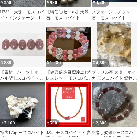
550
990
4,200
¥
¥
¥
H383 大珠 モスコバ
【特価◎セール】天然
スフェーン チタン
イトインクォーツ 15
石 モスコバイト
石 モスコバイト 白
ミリ
8mm 25玉 NO.2355
雲母 共生 鉱物標本
888
1,280
4,580
¥
¥
¥
【素材・パーツ】オー
【健康促進目標達成]ブ
ブラジル産 スターマイ
バル型モスコバイトタ
レスレット モスコバイ
カ モスコバイト 鉱物標
ンブル5珠セット
ト&ストロベリークォ
本 星型 双晶
ーツ
2,100
500
2,300
¥
¥
¥
特大176g モスコバイト
0255 モスコバイト 石言
✨癒し効果✨モスコバ