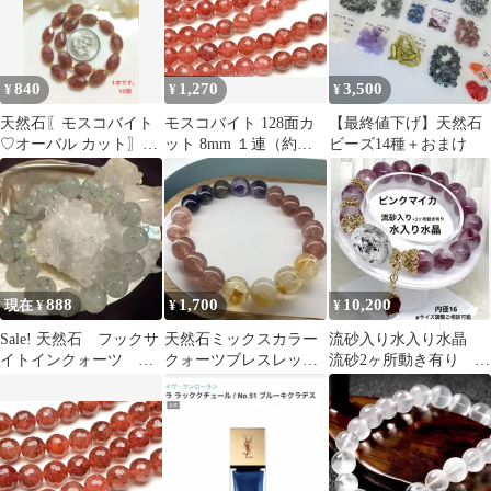
840
1,270
3,500
¥
¥
¥
天然石〖モスコバイト
モスコバイト 128面カ
【最終値下げ】天然石
♡オーバル カット〗1
ット 8mm １連（約３
ビーズ14種＋おまけ
本 15個です。 ①
８ｃｍ） パワーストー
ン 天然石 _R5380-8
888
1,700
10,200
現在 ¥
¥
¥
Sale! 天然石 フックサ
天然石ミックスカラー
流砂入り水入り水晶
イトインクォーツ
クォーツブレスレッ
流砂2ヶ所動き有り 虹
14mm
ト 10mm玉 内径
入り ピンクマイカ
16cm
浄化 癒し 恋愛運