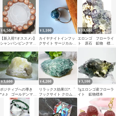
ピンクマイカ
6,500
1,100
13,500
¥
¥
¥
【新入荷‼︎オススメ♪】
カイヤナイトインフッ
エロンゴ フローライ
シャンパンピンクマイ
クサイト サージカルス
ト 原石 鉱物 標
カブレス14㎜大玉 内
テンレス316L リング
本 天然石 石
径17㎝天然石
約10号
3,600
4,200
3,100
¥
¥
¥
ポジティブへの導き
リラックス効果❁⃘*.゜
7gエロンゴ産フローラ
*♬೨ ゴールデンマイ
フックサイト クロム雲
イト 鉱物標本
カシリカ 原石 ラフ
母 原石 ラフストー
ストーン
ン フクサイト