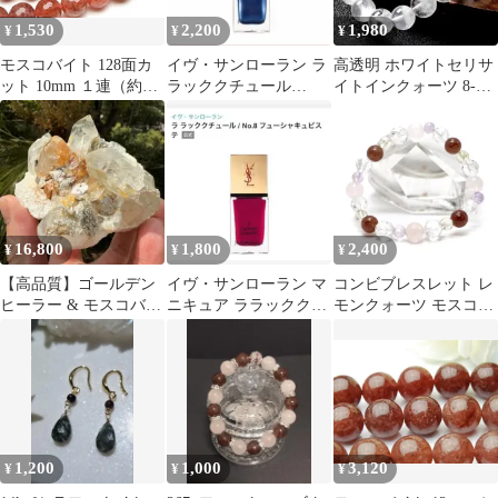
1,530
2,200
1,980
¥
¥
¥
モスコバイト 128面カ
イヴ・サンローラン ラ
高透明 ホワイトセリサ
ット 10mm １連（約３
ラッククチュール
イトインクォーツ 8-
８ｃｍ） パワーストー
No.51 限定色 廃盤
9mm玉 1巻 天然石 絹雲
ン 天然石 _R5380-10
母
16,800
1,800
2,400
¥
¥
¥
【高品質】ゴールデン
イヴ・サンローラン マ
コンビブレスレット レ
ヒーラー & モスコバイ
ニキュア ララッククチ
モンクォーツ モスコバ
ト スカルドゥ360gヒマ
ュールNo.8 フューシャ
イト 【パワーストー
ラヤ水晶
キュビステ
ン・Bracelet・天然石】
1,200
1,000
3,120
¥
¥
¥