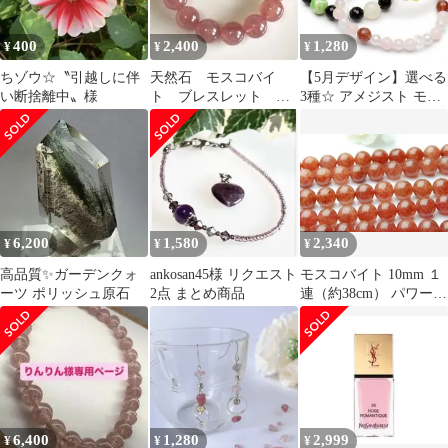
400
2,400
1,280
¥
¥
¥
ちゾウ☆‎〝引越しに伴
天然石 モスコバイ
【5月デザイン】選べる
い断捨離中〟様
ト ブレスレット 約
3種☆ アメジスト モス
14.5mm
コバイト ローズクォー
ツ オニキス アゲート
デザインブレスレット
当店オリジナル パワー
ストーン 天然石
_MB2505
6,200
1,580
2,340
¥
¥
¥
高品質✨ガーデンクォ
ankosan45様 リクエスト
モスコバイト 10mm １
ーツ ポリッシュ原石
2点 まとめ商品
連（約38cm） パワース
トーン 天然石 _R520
6,400
1,280
2,999
¥
¥
¥