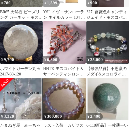
780
1,399
900
¥
¥
¥
BR65 天然石 ビーズリ
YSL イヴ・サンローラ
327. 薔薇色キャンディ
ング ガーネット モスコ
ン ネイルカラー 104 ホ
ジェイド・モスコバイ
バイト ローズクォーツ
ログラフィックブラッ
ト 天然石ブレスレット
オーラ
ク
9,700
6,800
25,000
¥
¥
¥
ホワイトガーデン丸玉
HNTK モスコバイト＆
【最強品質】不思議の
2417-60-120
サーペンティンロング
メダイ&スコロライト&
ネックレス N0824
モッカイト…他 天然
石ブレスレット
3,320
300,000
2,490
¥
¥
¥
たまねぎ屋 みーちゃ
ラスト入荷 カザフス
6-110新品】一枚薄ーい