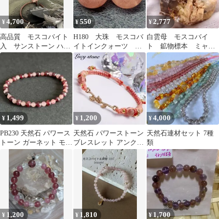
4,700
550
2,777
¥
¥
¥
高品質 モスコバイト
H180 大珠 モスコバ
白雲母 モスコバイ
入 サンストーン ハー
イトインクォーツ 約
ト 鉱物標本 ミャン
トパーム 高シラー うる
15ミリ
マー産 母岩付き
艶ピーチピンク
1,499
1,200
4,000
¥
¥
¥
PB230 天然石 パワース
天然石 パワーストーン
天然石連材セット 7種
トーン ガーネット モス
ブレスレット アンクレ
類
コバイト ブレスレット
ット マクラメ モスコバ
イト
1,200
1,810
1,700
¥
¥
¥