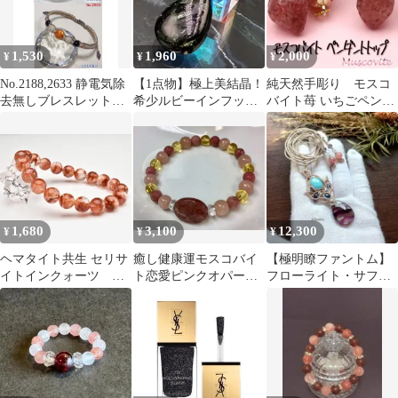
1,530
1,960
2,000
¥
¥
¥
No.2188,2633 静電気除
【1点物】極上美結晶！
純天然手彫り モスコ
去無しブレスレット 2
希少ルビーインフック
バイト苺 いちごペンダ
点セット
サイト◇Silver925ペン
ントトップ 10068911
ダント
1,680
3,100
12,300
¥
¥
¥
ヘマタイト共生 セリサ
癒し健康運モスコバイ
【極明瞭ファントム】
イトインクォーツ
ト恋愛ピンクオパール
フローライト・サファ
10mm 天然石ブレスレ
健康運シトリンのブレ
イア・ラリマーのマク
ット
スレット16cm新品
ラメネックレス