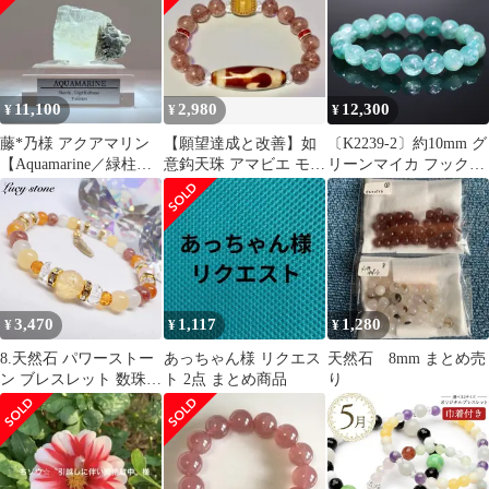
11,100
2,980
12,300
¥
¥
¥
藤*乃様 アクアマリン
【願望達成と改善】如
〔K2239-2〕約10mm グ
【Aquamarine／緑柱
意鈎天珠 アマビエ モス
リーンマイカ フックサ
石】パキスタン産 鉱物
コバイト ブレスレット
イト ブレスレット
標本 1
魔除け
3,470
1,117
1,280
¥
¥
¥
8.天然石 パワーストー
あっちゃん様 リクエス
天然石 8mm まとめ売
ン ブレスレット 数珠
ト 2点 まとめ商品
り
15cm 琥珀 アンバー シ
トリン