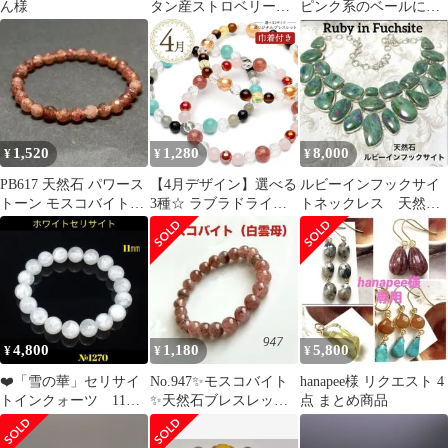
ん様
タン産ストロベリーク
ピンク系のベールに包
ォーツ
まれたような繊細な個
性的な表情です
1,520
1,280
8,000
¥
¥
¥
PB617 天然石 パワース
【4月デザイン】選べる
ルビーインフックサイ
トーン モスコバイト
3種☆ ラブラドライト
トネックレス 天然
6mmカット ブレスレッ
アマゾナイト モスコバ
石 ルビー SV925オ
ト
イト ローズクォーツ シ
ーバーレイ
トリン タイガーアイ デ
ザインブレスレット 当
店オリジナル パワース
トーン 天然石 _MB2504
4,800
1,180
5,800
¥
¥
¥
❤️「雪の華」セリサイ
No.947✨モスコバイト
hanapee様 リクエスト 4
トインクォーツ 11
✨天然石ブレスレッ
点 まとめ商品
㎜ 天然石パワースト
ト 癒し リラックス
ーン