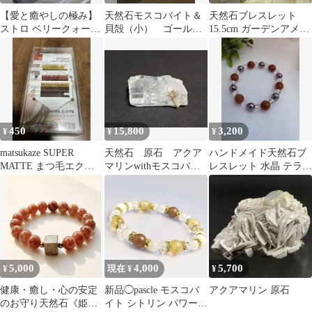
【愛と癒やしの極み】
天然石モスコバイト＆
天然石ブレスレット
ストロ ベリークォーツ/
貝殻（小） ゴール
15.5cm ガーデンアメジ
パープルローズクォー
ド サージカルステン
スト モスコバイト
ツ/モスコバイト
レスゴムブレスレット
450
15,800
3,200
¥
¥
¥
matsukaze SUPER
天然石 原石 アクア
ハンドメイド天然石ブ
MATTE まつ毛エクス
マリンwithモスコバイ
レスレット 水晶 テラヘ
テ
ト結晶 21g No.156
ルツ モスコバイト 約
15cm
5,000
4,000
5,700
¥
現在 ¥
¥
健康・癒し・心の安定
新品◯pascle モスコバ
アクアマリン 原石
のお守り天然石《姫川
イト シトリン パワース