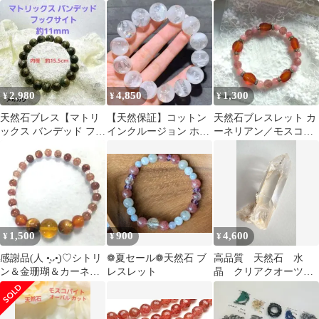
薬石＆モスコバイト＆
トーン ブレスレット
ヘマタイト》
2,980
4,850
1,300
¥
¥
¥
天然石ブレス【マトリ
【天然保証】コットン
天然石ブレスレット カ
ックス バンデッド フッ
インクルージョン ホワ
ーネリアン／モスコバ
クサイト】 11mm
イトセリサイトインク
イト／クォーツァイト
ォーツ 高透明度
大人可愛い
1,500
900
4,600
¥
¥
¥
感謝品(人 •͈ᴗ•͈)♡シトリ
❁夏セール❁天然石 ブ
高品質 天然石 水
ン＆金珊瑚＆カーネリ
レスレット
晶 クリアクオーツ
アン＆モスコバイト ブ
ポイント 1点物 新品
レス