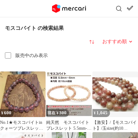
モスコバイト の検索結果
並び替え
販売中のみ表示
600
300
1,045
¥
現在 ¥
¥
No.1★モスコバイトin
純天然 モスコバイト
【激安】/【モスコバイ
クォーツブレスレット
ブレスレット 5.5mm-
ト】/玉size(約10
★8.2mm
6mm
㎜)/1set(20玉)/《ストレ