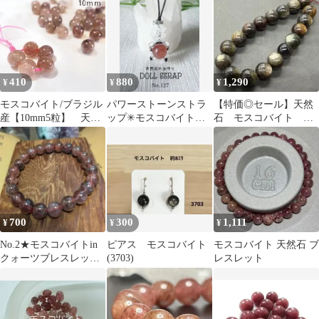
ス軽減》/《エネルギー
の遮断》/《精神安定》/
《疲労回復》/《体調の
お守り》/1676t4
410
880
1,290
¥
¥
¥
モスコバイト/ブラジル
パワーストーンストラ
【特価◎セール】天然
産【10mm5粒】 天然
ップ✳︎モスコバイト✳︎
石 モスコバイト
石 白雲母
水晶✳︎【No.127】
10mm 18玉 NO.2354
700
300
1,111
¥
¥
¥
No.2★モスコバイトin
ピアス モスコバイト
モスコバイト 天然石 ブ
クォーツブレスレット
(3703)
レスレット
★8.2mm