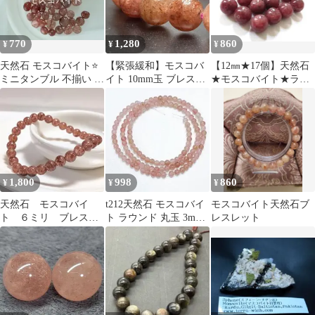
770
1,280
860
¥
¥
¥
天然石 モスコバイト⭐️
【緊張緩和】モスコバ
【12㎜★17個】天然石
ミニタンブル 不揃い 通
イト 10mm玉 ブレスレ
★モスコバイト★ラウ
し穴あり ビーズ
ット パワーストーン レ
ンド 丸玉☆ハンドメイ
ディース
ド
1,800
998
860
¥
¥
¥
天然石 モスコバイ
t212天然石 モスコバイ
モスコバイト天然石ブ
ト ６ミリ ブレスレ
ト ラウンド 丸玉 3mm
レスレット
ット
1連 パーツ 材料