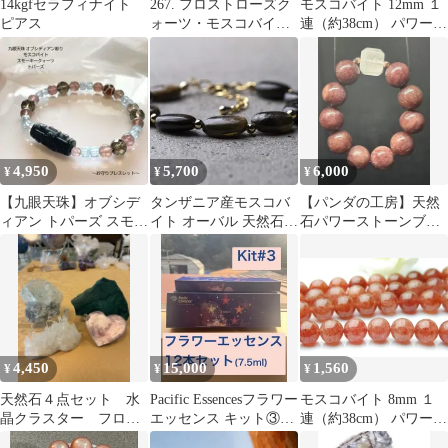
14kgfセラフィナイト
267. フロストローズク
モスコバイト 12mm １
ピアス
ォーツ・モスコバイト
連（約38cm） パワース
天然石ブレスレット
トーン 天然石 _R625
4,950
5,700
6,000
¥
¥
¥
【九眼天珠】オブシデ
タンザニア産モスコバ
【パンダの工房】天然
ィアン トパーズ スモー
イト オーバル 天然石ア
石パワーストーンブレ
キークォーツ モスコバ
クセサリー お守り パワ
スレットスターストロ
イト 御守
ーストーン ブレスレッ
ベリー超大玉
ト - suzukaze22
4,450
15,000
1,560
¥
¥
¥
天然石４点セット 水
Pacific Essencesフラワー
モスコバイト 8mm １
晶クラスター フロー
エッセンス キット③
連（約38cm） パワース
ライト マラカイト
7.5ml×12本
トーン 天然石 _R519