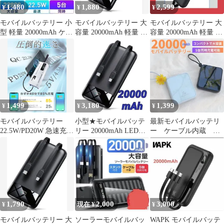
1,480
1,880
2,599
¥
¥
¥
モバイルバッテリー 小
モバイルバッテリー 大
モバイルバッテリー 大
型 軽量 20000mAh ケー
容量 20000mAh 軽量 小
容量 20000mAh 軽量 急
ブル内蔵 機内持込
型 急速充電
速充電 4台同時充電
1,499
3,180
1,399
¥
¥
¥
モバイルバッテリー
小型★モバイルバッテ
最新モバイルバッテリ
22.5W/PD20W 急速充電
リー 20000mAh LED表
ー ケーブル内蔵 大
真20000Ah 4本ケーブル
示 コード内蔵 旅行 防
容量 小型 軽量
内蔵 業界初8台同時急
災
iPhone対応/Android対
速充電 PSE技術適合品
応 iPhone15＆16＆17
LCD電量残量表示
対応 #5s
iPad/iPhone/Android全種
対応＆軽量機内持ち込
み可能 安全設計＆回路
1,790
2,000
3,000
¥
現在 ¥
¥
保護
モバイルバッテリー 大
ソーラーモバイルバッ
WAPK モバイルバッテ