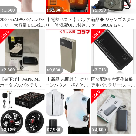
1,300
5,580
5,999
¥
¥
¥
20000mAhモバイルバッ
【 電熱ベスト 】バッテ
新品◆ ジャンプスター
テリー 大容量 LCD残量
リー付 洗濯OK 5秒速暖
ター 6000A 12V
表示PSE技術認証済
L ヒーターベスト
20000mah PSE認証済
2,300
9,880
3,713
¥
¥
¥
【値下げ】WAPK M1
【 新品 未開封 】 グリ
匿名配送✨空調作業服
ポータブルバッテリー
ーンハウス 準固体モ
専用バッテリー(スマホ
（ケーブルプレゼント
バイル充電器
も可)
付）
20000mAh ブラウン
［USB Power Delivery対
応 / 3ポート］ GH-
SSMBPA200-BR 未使用
送料無料
8,180
7,980
4,600
¥
¥
¥