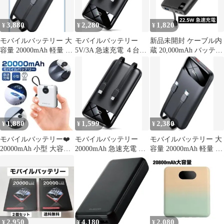
3,880
2,280
1,820
¥
¥
¥
モバイルバッテリー 大
モバイルバッテリー
新品未開封 ケーブル内
容量 20000mAh 軽量 小
5V/3A 急速充電 ４台同
蔵 20,000mAh バッテリ
型 急速充電 スマホ充電
時 充電 20000mAh
ー 22.5W 急速充電
器
1,880
1,599
2,380
¥
¥
¥
モバイルバッテリー❤️
モバイルバッテリー
モバイルバッテリー 大
20000mAh 小型 大容量
20000mAh 急速充電 ケ
容量 20000mAh 軽量 小
急速充電 残量表示
ーブル内蔵 大容量 軽量
型 急速充電 スマホ充電
器
2,950
4,180
2,080
¥
¥
¥