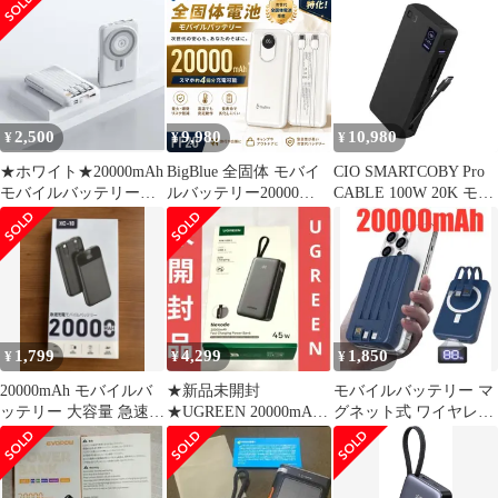
20000mAh リン酸鉄
PD22.5W 急速充電
GHLFMBPA200BL
Type-C iPhone Micro
USB-A 小型軽量 iPhone
17/16充電 防災電源
PSE認証【PL保険加入
済み・安心】 コー
2,500
9,980
10,980
¥
¥
¥
ド:33331
★ホワイト★20000mAh
BigBlue 全固体 モバイ
CIO SMARTCOBY Pro
モバイルバッテリー
ルバッテリー20000
CABLE 100W 20K モバ
iWatch
PF20(20000mAh） 軽量
イルバッテリー 単ポー
小型 大容量 iphone
ト100W出力 大容量
android コンパクト ケ
20000mAh ケーブル内
ーブル内蔵 タイプＣ ア
蔵 [脱着式ケーブル] 液
ンドロイド 純正 pse認
晶ディスプレイ付き高
証 急速充電 災害 旅行
出力 CIO-
アウトドア 飛行機 機内
MB100W2C1A-20K-C
1,799
4,299
1,850
¥
¥
¥
20000mAh モバイルバ
★新品未開封
モバイルバッテリー マ
ッテリー 大容量 急速充
★UGREEN 20000mAh
グネット式 ワイヤレス
電対応 新品・未使用
45W モバイルバッテリ
充電 20000mAh PSE認
ー
証