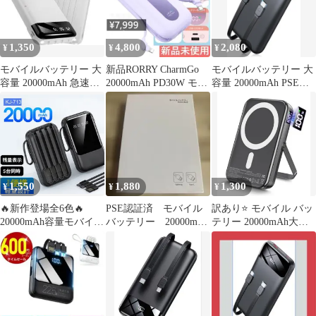
1,350
4,800
2,080
¥
¥
¥
モバイルバッテリー 大
新品RORRY CharmGo
モバイルバッテリー 大
容量 20000mAh 急速充
20000mAh PD30W モバ
容量 20000mAh PSE認
電 3台同時充電 加熱服
イルバッテリー
証 急速充電 4台同時
対応
1,550
1,880
1,300
¥
¥
¥
🔥新作登場全6色🔥
PSE認証済 モバイル
訳あり⭐️ モバイル バッ
20000mAh容量モバイル
バッテリー 20000mAh
テリー 20000mAh大容
バッテリー🔋 5台同時
コンセント一体型
量 軽量 小型
充電対応・・PSE認証
済・懐中灯搭載・軽量
コンパクト設計・ LCD
残量表示・防災対策
外出・旅行におすすめ