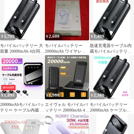
充電
大容量 ケーブル内
蔵 LED照明ライト 持
ち運び便利 LED残量
表示 全4色
1,799
2,600
1,499
¥
¥
¥
モバイルバッテリー 大
モバイルバッテリー
急速充電器ケーブル内
容量 20000mAh 4台同時
20000mAh ワイヤレス
蔵モバイルバッテリー
充電 急速充電
充電対応 ケーブル内蔵
大容量 20000mAh 災
害対策
18%OFF
1,099
1,980
2,380
¥
¥
¥
20000mAhモバイルバッ
エイヴォル モバイルバ
モバイルバッテリー
テリー ケーブル内蔵 5
ッテリー 20000mAh 4本
20000mAh ケーブル内
台同時充電 4in1ケーブ
ケーブル PSE認証
蔵
ル LEDライト付き 残量
済
表示 PSE認証済み 旅行
防災用