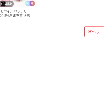
1,880
¥
モバイルバッテリー
22.5W急速充電 大容量
小型 軽量
iPhone15/16/17対応
android対応 充電器
次へ
コンパクト 4色選択可
能 おしゃれ ケーブル
内蔵 #jb