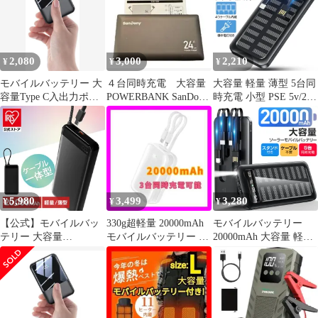
22.5W 携帯充電器 パワ
ーバンク 防災電源 LED
ライト搭載 PSE認証 通
勤通学【PL保険加入済
2,080
3,000
2,210
¥
¥
¥
み製品・安心】
モバイルバッテリー 大
４台同時充電 大容量
大容量 軽量 薄型 5台同
容量Type C入出力ポー
POWERBANK SanDony
時充電 小型 PSE 5v/2a
ト 20000mAh 急速充電
モバイル PB03
スマホ充電器 残量表示
Lightning ケーブル モバ
イルバッテリー
20000mAh内蔵- iPhone -
Android CDB-VA03-BK
5,980
3,499
3,280
¥
¥
¥
【公式】モバイルバッ
330g超軽量 20000mAh
モバイルバッテリー
テリー 大容量
モバイルバッテリー コ
20000mAh 大容量 軽量
20000mAh 軽量 小型 ス
ンパクト 大容量
薄型 5台同時充電 小型
マホ 約4回分 急速充電
PSE 5v/2a スマホ充電器
対応 薄型 USB Type-C
残量表示 Lightning ケー
ケーブル一体型 アイリ
ブル内蔵- iPhone -
スオーヤマ CE-A20020
Android CDB-VA03-BK
* 安心延長保証対象