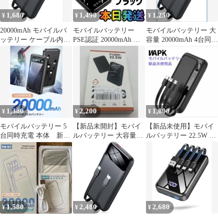
1,680
1,490
1,250
¥
¥
¥
20000mAh モバイルバ
モバイルバッテリー
モバイルバッテリー 大
ッテリー ケーブル内蔵
PSE認証 20000mAh ブ
容量 20000mAh 4台同時
急速充電器 4台同時充
ラック小型モバイルバ
充電 22.5W
電
ッテリー
1,380
2,200
1,800
¥
¥
¥
モバイルバッテリー 5
【新品未開封】モバイ
【新品未使用】モバイ
台同時充電 本体 新品
ルバッテリー 大容量
ルバッテリー 22.5W 急
未使用
20000mAh 急速充電 コ
速充電 ケーブル内蔵
ンパクト
1,580
2,480
2,680
¥
¥
¥