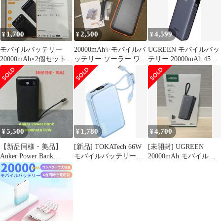
1,700
2,500
4,599
¥
¥
¥
モバイルバッテリー
20000mAh✨モバイルバ
UGREEN モバイルバッ
20000mAh×2個セット
ッテリー ソーラー ワイ
テリー 20000mAh 45W
PSEマーク
ヤレス充電 PSE ラジオ
PPS ケーブル内蔵
5,500
1,780
4,700
¥
¥
¥
【新品同様・美品】
[新品] TOKATech 66W
[未開封] UGREEN
Anker Power Bank
モバイルバッテリー
20000mAh モバイルバ
20000mAh 87W
20000mAh
ッテリー 45W