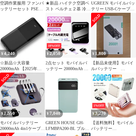
空調作業服用 ファンバ
★新品 ハイテク空調ベ
UGREEN モバイルバッ
ッテリーセット PSE認
スト ペルチェ２基 冷却
テリー USB-Cケーブル
証済
サイズＭ ファン・バッ
内蔵
テリーつき
18%OFF
4,240
2,050
1,800
¥
¥
¥
☆新品☆大容量
2点セット モバイルバ
【新品未使用】モバイ
20000mAh 【2025年強
ッテリー 20000mAh ケ
ルバッテリー
進化・22.5W急速充
ーブル内蔵 PSE認証済
20000mAh ソーラー充
電】軽量 小型 携帯充電
み 旅行 防災用
電
器 スマホ充電器 内蔵ケ
ーブル(Type-
C/Lightning) 鏡面デザイ
ン Type-C入出力 USB-A
1%OFF
出力 PSE認証 安全設計
1,550
7,040
3,270
¥
¥
¥
回路保護 62316cee
モバイルバッテリー
GREEN HOUSE GH-
【送料無料】モバイル
20000mAh 4in1ケーブル
LFMBPA200-BL ブルー
バッテリー
内蔵
モバイルバッテリー
20000mAh/74Wh 大容量