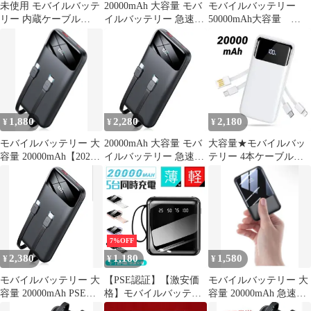
未使用 モバイルバッテ
20000mAh 大容量 モバ
モバイルバッテリー
リー 内蔵ケーブル
イルバッテリー 急速充
50000mAh大容量
20000mAh PSE認証
電 PSE認証 黒
22.5W急速充電 5台同
時充電
1,880
2,280
2,180
¥
¥
¥
モバイルバッテリー 大
20000mAh 大容量 モバ
大容量★モバイルバッ
容量 20000mAh【2026
イルバッテリー 急速充
テリー 4本ケーブル内
新設計・PSE認証済・
電 PSE認証 黒
蔵 旅行 出張 20000mAh
超薄
白
7%OFF
2,380
1,180
1,580
¥
¥
¥
モバイルバッテリー 大
【PSE認証】【激安価
モバイルバッテリー 大
容量 20000mAh PSE認
格】モバイルバッテリ
容量 20000mAh 急速充
証済・超薄モデル 急速
ー 20000mAh 小型 軽量
電 小型 3台同時充電