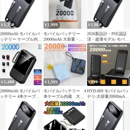
1,350
1,999
1,980
¥
¥
¥
20000mAh モバイルバ
モバイルバッテリー
2026新設計・PSE認証
ッテリー ケーブル内蔵
20000mAh 大容量・急
済・超薄モデル モバイ
急速充電器 4台同時充
速充電
ルバッテリー
電
20000mAh
1,400
1,399
990
¥
¥
¥
20000mAh モバイルバ
モバイルバッテリー 4
HYD-069 モバイルバッ
ッテリー 4本ケーブル
本ケーブル内蔵 大容
テリ-大容量20000mAh
内蔵 小型 軽量 ベージ
量 小型 軽量
全新品 iphone携帯
ュ
iPhone対応15/16/17対応
PSE
＆ Android 対応 5カラ
ー選択可能 充電器
#5S