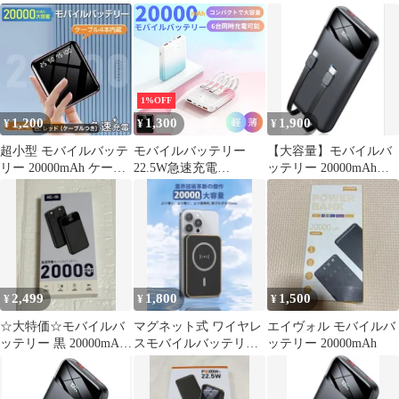
品 iphone携帯 PSE認
iPhone/Android各種対応
型 急速充電 4台同時充
証済み ブラック黒/ホワ
軽量 コンパクト ケーブ
電
イト白/パープル紫/ピン
ル内蔵 LEDライト搭載
グ/グリーン5色
LED残量表示 携帯充電
器 PSE認証済 4色展開
1%OFF
1,200
1,300
1,900
¥
¥
¥
超小型 モバイルバッテ
モバイルバッテリー
【大容量】モバイルバ
リー 20000mAh ケーブ
22.5W急速充電
ッテリー 20000mAh急
ル内蔵
20000mAh大容量 小型
速充電 ケーブル内蔵
軽量 iPhone対応
PSE認証
android対応 充電器 4
色選択可能 おしゃ
れ コンパクト
2,499
1,800
1,500
¥
¥
¥
☆大特価☆モバイルバ
マグネット式 ワイヤレ
エイヴォル モバイルバ
ッテリー 黒 20000mAh
スモバイルバッテリー
ッテリー 20000mAh
急速充電対応 ケーブル
超薄型 軽量 小型
一体型
20000mAh