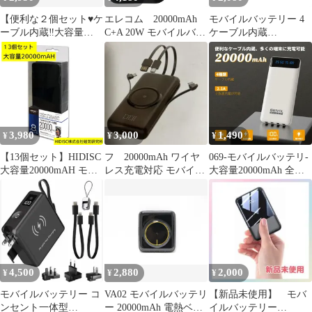
【便利な２個セット♥ケ
エレコム 20000mAh
モバイルバッテリー 4
ーブル内蔵‼️大容量
C+A 20W モバイルバッ
ケーブル内蔵
20000mAh】モバイルバ
テリー DE-C34-
20800mAh大容量 198g
ッテリー
20000BK
小型
3,980
3,000
1,490
¥
¥
¥
【13個セット】HIDISC
フ 20000mAh ワイヤ
069-モバイルバッテリ-
大容量20000mAH モバ
レス充電対応 モバイル
大容量20000mAh 全新
イルバッテリー 2ポー
バッテリー 新品 値下
品 iphone携帯 PSE認
ト出力5V2．4A 2台同
交渉不可
証済み ブラック黒/ホワ
時充電可能 スマートフ
イト白/パープル紫/ピン
ォン約8回フル充電 HD-
グ/グリーン5色
MBC20000PTBK PSE
マーク付 過充電・過放
電保護機能や短絡保護
4,500
2,880
2,000
¥
¥
¥
機能搭載 管YN270AZ
モバイルバッテリー コ
VA02 モバイルバッテリ
【新品未使用】 モバ
ンセント一体型
ー 20000mAh 電熱ベス
イルバッテリー