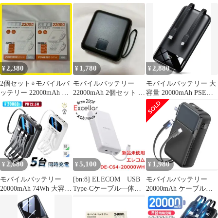
MagSafe Apple Watch対
ト 大容量 超小型 軽量
20000mAh PSE認証済 3
応
5台同時充電 PSE 5v/2a
台同時
ワイヤレス充電対応 ス
マホ充電器 残量表示
2,380
1,780
2,880
¥
¥
¥
2個セット⭐️モバイルバ
モバイルバッテリー
モバイルバッテリー 大
ッテリー 22000mAh 大
22000mAh 2個セット 大
容量 20000mAh PSE認
容量 ケーブル内蔵 急速
容量 急速充電 ケーブル
証済 超薄モデル 軽量
充電
内蔵
2,680
5,100
1,980
¥
¥
¥
モバイルバッテリー
[bn:8] ELECOM USB
モバイルバッテリー
20000mAh 74Wh 大容量
Type-Cケーブル一体モ
20000mAh ケーブル内
5台同時充電
バイルバッテリー
蔵 本体
iPhone17/17e/iPhoneAir
20000mAh DE-C64-
充電 Type-C出力 PD
20000WH ホワイト