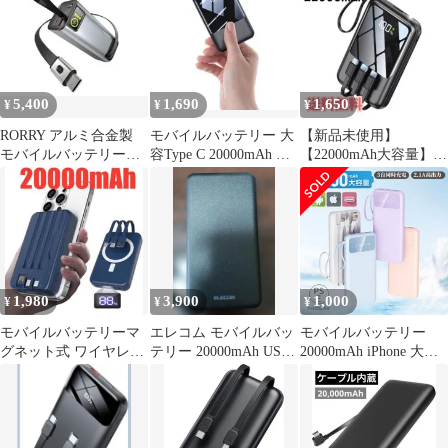
5,400
1,690
1,650
¥
¥
¥
RORRY アルミ合金製
モバイルバッテリー 大
【新品未使用】
モバイルバッテリー
容Type C 20000mAh 急
【22000mAh大容量】モ
20000mAh (74Wh)
速充電 小型
バイルバッテリー 4本
ケーブル内蔵
1,980
3,900
1,000
¥
¥
¥
モバイルバッテリーマ
エレコム モバイルバッ
モバイルバッテリー
グネット式 ワイヤレス
テリー 20000mAh USB-
20000mAh iPhone 大容
充電 20000mAh PSE認
C入出力×2
量 小型 電池残量表示
証済み
携帯充電器 軽量 バッテ
リー充電器 スマホ充電
器 ケーブル内蔵 PSE認
証済み