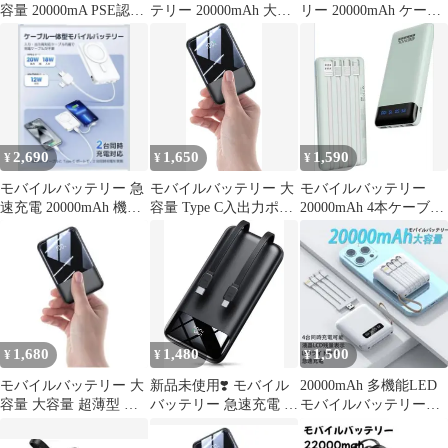
容量 20000mA PSE認証
テリー 20000mAh 大容
リー 20000mAh ケーブ
済 軽量 小型 急速充電
量 ケーブル内蔵 スタン
ル内蔵
ド付き
2,690
1,650
1,590
¥
¥
¥
モバイルバッテリー 急
モバイルバッテリー 大
モバイルバッテリー
速充電 20000mAh 機内
容量 Type C入出力ポー
20000mAh 4本ケーブル
持込み可 2in1ケーブル
ト 20000mAh 急速充電
内蔵
付
小型 バッテリー 3つ出
力ポート 3台同時充電
安全回路保護 スマホ充
電器 iOS/Android全種機
器対応 LCD残量表示/出
張/アウトドア/停電/防
1,680
1,480
1,500
¥
¥
¥
災緊急用
モバイルバッテリー 大
新品未使用❣️ モバイル
20000mAh 多機能LED
容量 大容量 超薄型 急
バッテリー 急速充電 充
モバイルバッテリー
速充電 小型 3台同時充
電器 20000mAh 同時充
Type-C急速充電
電
電