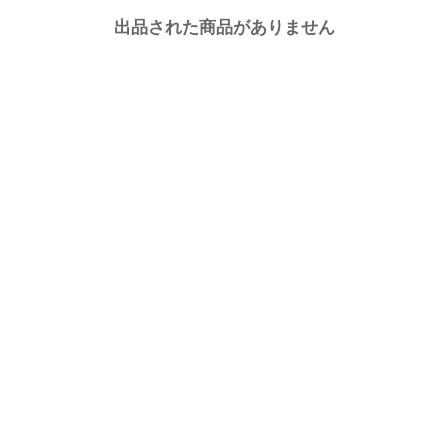
出品された商品がありません