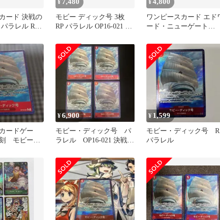
7,480
4,800
¥
¥
カード 決戦の
モビー ディック号 3枚
ワンピースカード エド
R パラレル R
RP パラレル OP16-021 白
ード・ニューゲート
MR.3他
ひげ エース
OP16-003 パラレル 決戦
の刻
6,900
1,599
¥
¥
カードゲー
モビー・ディック号 パ
モビー・ディック号 R
刻 モビー・
ラレル OP16-021 決戦の
パラレル
 Rパラレル
刻