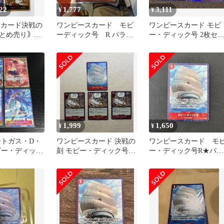
22
1,777
3,111
¥
¥
ECEカード決戦の
ワンピースカード モビ
ワンピースカード モビ
とめ売り｠ル
ーディック号 R パラレ
ー・ディック号 2枚セ
(24枚)
ル
ト
1,999
1,650
¥
¥
ートガス・D・
ワンピースカード 決戦の
ワンピースカード モ
ビー・ディック
刻 モビー・ディック号 4
ー・ディック号R★パラ
ード・ニューゲ
枚セット
レル OP16-021