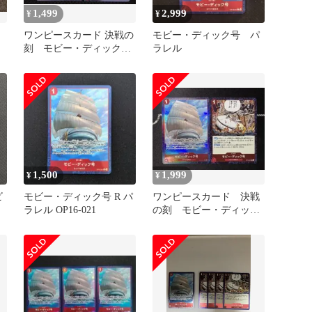
1,499
2,999
¥
¥
ワンピースカード 決戦の
モビー・ディック号 パ
ッ
刻 モビー・ディック
ラレル
号 OP16-021 R パラレル
1,500
1,999
¥
¥
ビ
モビー・ディック号 R パ
ワンピースカード 決戦
ラレル OP16-021
の刻 モビー・ディック
号 パラレル おまけ付
き