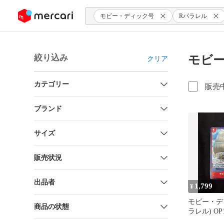
ンツにスキップ
モビー・ディック号
Rパラレル
絞り込み
モビー
クリア
カテゴリー
販売
ブランド
サイズ
販売状況
出品者
1,799
¥
モビー・デ
商品の状態
ラレル) OP1