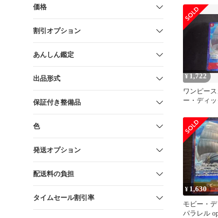
価格
割引オプション
あんしん鑑定
1,722
¥
出品形式
ワンピース
ー・ディック
保証付き整備品
021 パラ
色
発送オプション
配送料の負担
1,630
¥
タイムセール割引率
モビー・デ
パラレル op1