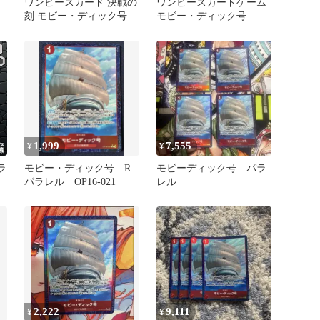
ワンピースカード 決戦の
ワンピースカードゲーム
刻 モビー・ディック号
モビー・ディック号
パラレル OP16-021
OP16-021 R/P 決戦の刻
1,999
7,555
¥
¥
ラ
モビー・ディック号 R
モビーディック号 パラ
パラレル OP16-021
レル
-
2,222
9,111
¥
¥