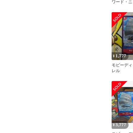
ワード・
OP16-003
1,777
¥
モビーディ
レル
3,777
¥