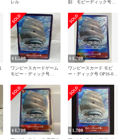
レル
刻 モビーディック号
Rパラレル
1,500
1,700
¥
¥
戦
ワンピースカードゲーム
ワンピースカード モビ
モビー・ディック号
ー・ディック号 OP16-021
OP16-021 R/P 決戦の刻
R パラレル
1,700
1,700
¥
¥