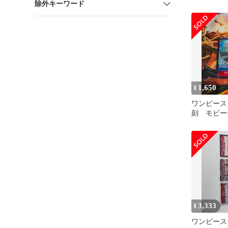
除外キーワード
1,650
¥
ワンピース
刻 モビ
Rパラレル
3,333
¥
ワンピース