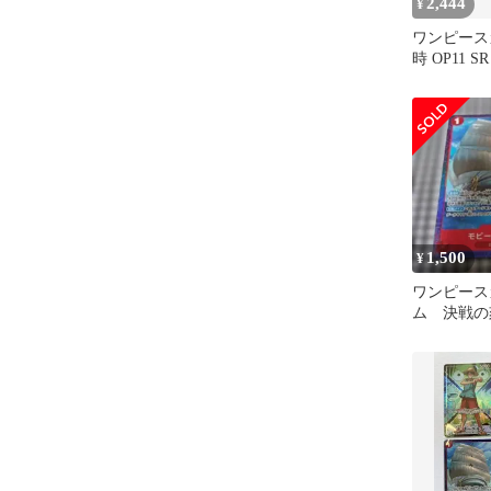
2,444
¥
ワンピース
時 OP11 S
まとめ売り 
1,500
¥
ワンピース
ム 決戦の
ディック号