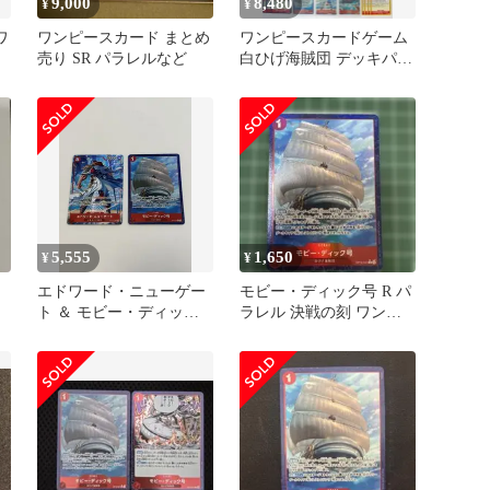
9,000
8,480
¥
¥
ワ
ワンピースカード まとめ
ワンピースカードゲーム
売り SR パラレルなど
白ひげ海賊団 デッキパー
ツセット パラレル・SEC
他
5,555
1,650
¥
¥
エドワード・ニューゲー
モビー・ディック号 R パ
ト ＆ モビー・ディック
ラレル 決戦の刻 ワンピ
号 パラレル2枚
ースカード