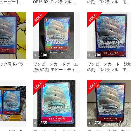
ニューゲート
OP16-021 R パラレル 決
の刻 Rパラレル モビ
 SRパラレル
戦の刻
ー・ディック号
1,500
1,700
¥
¥
ック号 Rパラ
ワンピースカードゲーム
ワンピースカード 決
決戦の刻 モビー・ディッ
の刻 Rパラレル モビ
ク号 Rパラレル
ー・ディック号
1,555
1,750
¥
¥