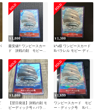
1,800
1,300
¥
¥
パ
最安値‼️ ワンピースカー
k*a様 ワンピースカード
ド 決戦の刻 モビーデ
Rパラレル モビー·ディッ
ィック号 R パラレル
ク号
1,880
1,699
¥
¥
ビ
【翌日発送】決戦の刻 モ
ワンピースカード モビ
レ
ビーディック号 r パラレ
ー・ディック号 Rパラ