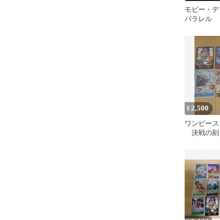
モビー・デ
パラレル
2,500
¥
ワンピース
決戦の刻
ーク号 パ
枚 まとめ