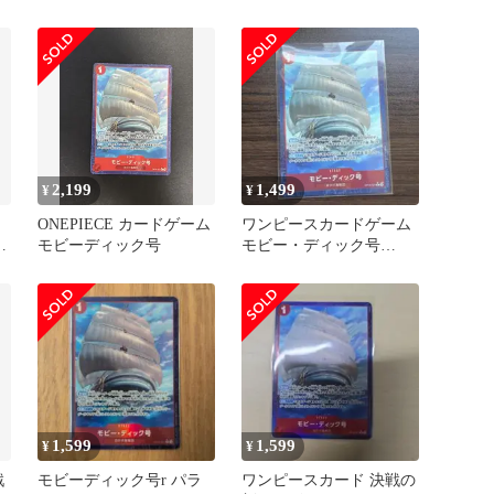
ル
レル 決戦の刻
2,199
1,499
¥
¥
ONEPIECE カードゲーム
ワンピースカードゲーム
レ
モビーディック号
モビー・ディック号
OP16-021 Rパラレル
1,599
1,599
¥
¥
戦
モビーディック号r パラ
ワンピースカード 決戦の