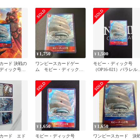
OP16-021 即日発送可
ルOP06-021
1,750
1,500
¥
¥
カード 決戦の
ワンピースカードゲー
モビー・ディック号
ーディック号
ム モビー・ディック
（OP16-021）パラレル
号 Rパラレル
ア
1,650
1,650
¥
¥
カード エド
モビー・ディック号
ワンピースカード 決