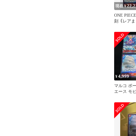
22,2
現在 ¥
ONE PI
刻｟レアま
フィリーパラ
4,999
¥
マルコ ポ
エース モ
号 エドワ
ート