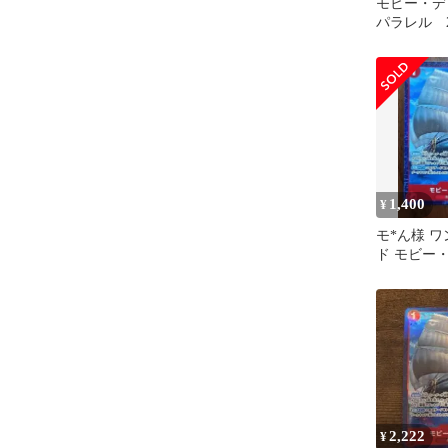
モビー・デ
パラレル 
1,400
¥
モ*ん様 
ド モビー
OP16-0
決
2,222
¥