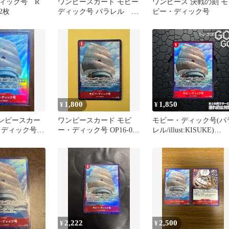
ィック号 R
ワンピースカード モビー
ワンピース 決戦の刻 モ
2枚
ディック号 パラレル 決
ビー・ディック号
戦の刻
1,800
1,850
¥
¥
ワンピースカー
ワンピースカード モビ
モビー・ディック号(パ
・ディック号
ー・ディック号 OP16-021
レル/illust:KISUKE)
21 パラレル
パラレル
【R/P】{OP16-021} 1枚
プレー用 決戦の刻【OP
16】1
2,222
2,500
¥
¥