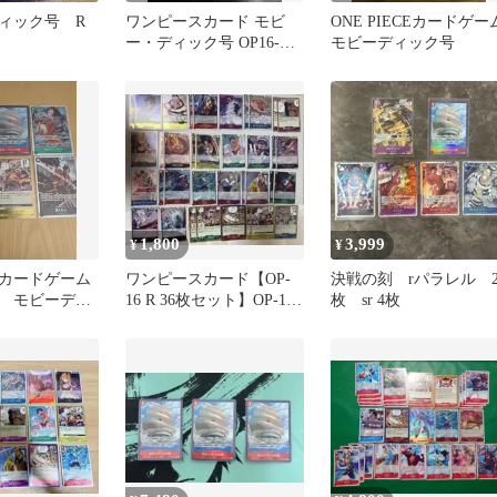
ィック号 R
ワンピースカード モビ
ONE PIECEカードゲー
ー・ディック号 OP16-
モビーディック号
021 Rパラレル
1,800
3,999
¥
¥
カードゲーム
ワンピースカード【OP-
決戦の刻 rパラレル 
 モビーディ
16 R 36枚セット】OP-16
枚 sr 4枚
ラレル 他5
決戦の刻