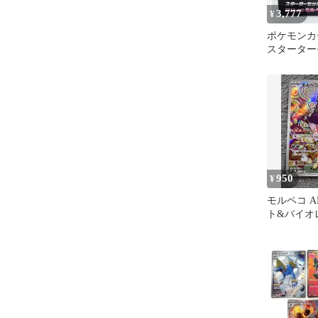
3,777
¥
ポケモンカ
スターター
ィのモルペ
ゲex
950
¥
モルペコ A
ト&バイオ
ック 古代
07…