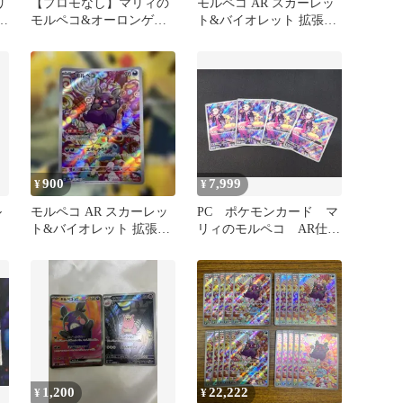
リ
【プロモなし】マリィの
モルペコ AR スカーレッ
ン
モルペコ&オーロンゲ
ト&バイオレット 拡張パ
ex スパイクタウンジム
ック 古代の咆哮 076/0…
900
7,999
¥
¥
ル
モルペコ AR スカーレッ
PC ポケモンカード マ
ト&バイオレット 拡張パ
リィのモルペコ AR仕
ック 古代の咆哮 キラ
様 020/019 SVOM 4
07…
枚セット ※商品説明文
確認
1,200
22,222
¥
¥