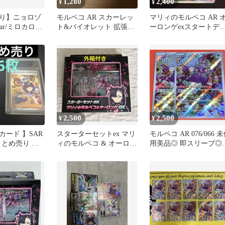
1,280
2,400
¥
¥
り】ニョロゾ
モルペコ AR スカーレッ
マリィのモルペコ AR 
コar/ミロカロス
ト&バイオレット 拡張パ
ーロンゲexスタートデ
ック 古代の咆哮 キラ
キ プロモ
07…
2,500
2,500
¥
¥
カード 】SAR
スターターセットex マリ
モルペコ AR 076/066 
x まとめ売り ム
ィのモルペコ & オーロン
用美品◎ 即スリーブ◎
ex
ゲex プロモなし 外箱あ
気イラスト◎
り