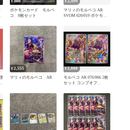
300
2,499
¥
¥
オ
ポケモンカード モルペ
マリィのモルペコ AR
ッ
コ 8枚セット
SVOM 020/019 ポケモン
カード
2,555
2,888
¥
¥
未使
マリィのモルペコ AR
モルペコ AR 076/066 2枚
人
セット コンプオフ
【P1013】