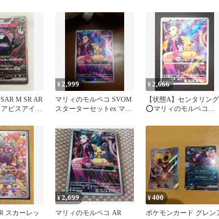
の咆哮 キラ
2,999
2,666
¥
¥
AR M SR AR
マリィのモルペコ SVOM
【状態A】センタリング
 アビスアイ
スターターセットex マリ
⭕️マリィのモルペコ
ィのモルペコ&オーロン
SVOM 020/019 プロモ 
ゲ…
2,699
400
¥
¥
R スカーレッ
マリィのモルペコ AR
ポケモンカード グレン