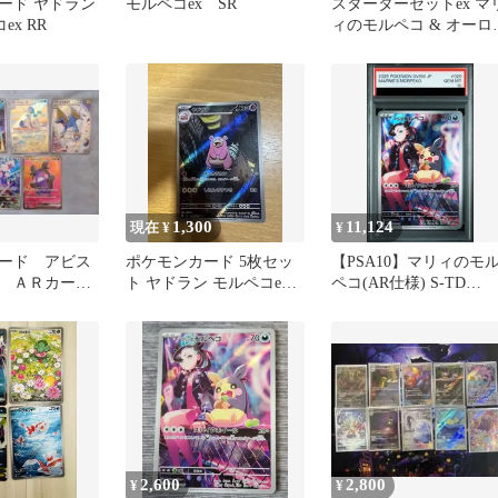
ード ヤドラン
モルペコex SR
スターターセットex マ
ex RR
ィのモルペコ & オーロ
ゲex プロモなし 外箱な
し
1,300
11,124
現在 ¥
¥
ード アビス
ポケモンカード 5枚セッ
【PSA10】マリィのモ
 ＡＲカー
ト ヤドラン モルペコex
ペコ(AR仕様) S-TD
アシレーヌ
020/019 1枚
2,600
2,800
¥
¥