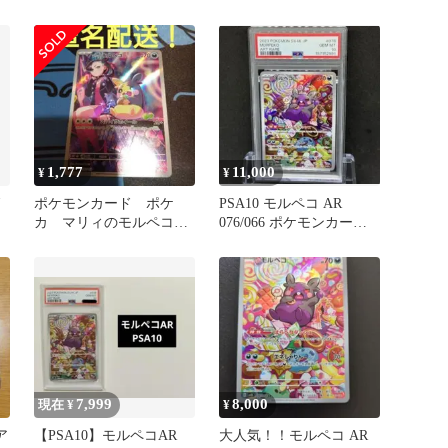
ーダウン付き】
1,777
11,000
¥
¥
ポケモンカード ポケ
PSA10 モルペコ AR
カ マリィのモルペコ
076/066 ポケモンカード
AR
ar スタートデッキ ア
古代の咆哮
ートレア
7,999
8,000
現在 ¥
¥
ア
【PSA10】モルペコAR
大人気！！モルペコ AR