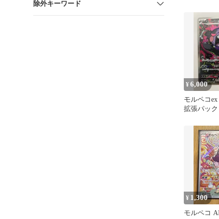
除外キーワード
ック 古代
07…
6,000
¥
モルペコex S
拡張パック
115/081
1,300
¥
モルペコ A