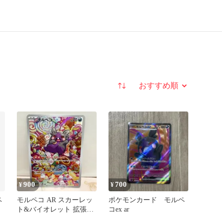
並び替え
900
700
¥
¥
ペ
モルペコ AR スカーレッ
ポケモンカード モルペ
ト&バイオレット 拡張パ
コex ar
ック 古代の咆哮 キラ