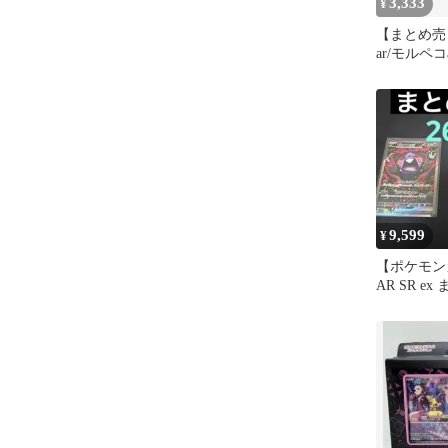
3,333
¥
【まとめ売
ar/モルペ
chr
9,599
¥
【ポケモン
AR SR e
ク モルペコ