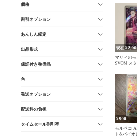
価格
割引オプション
あんしん鑑定
2,00
現在 ¥
出品形式
マリィのモ
SVOM ス
保証付き整備品
ex 020/019
色
発送オプション
配送料の負担
900
¥
タイムセール割引率
モルペコ A
ト&バイオ