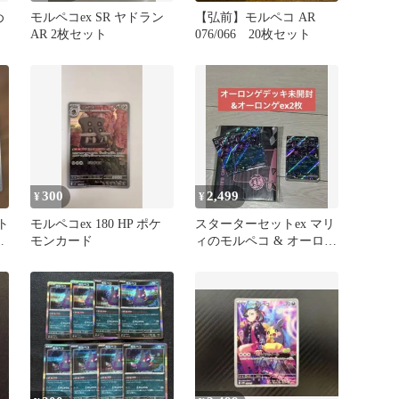
め
モルペコex SR ヤドラン
【弘前】モルペコ AR
AR 2枚セット
076/066 20枚セット
300
2,499
¥
¥
ト
モルペコex 180 HP ポケ
スターターセットex マリ
ス
モンカード
ィのモルペコ & オーロン
ゲex プロモなし 外箱な
し