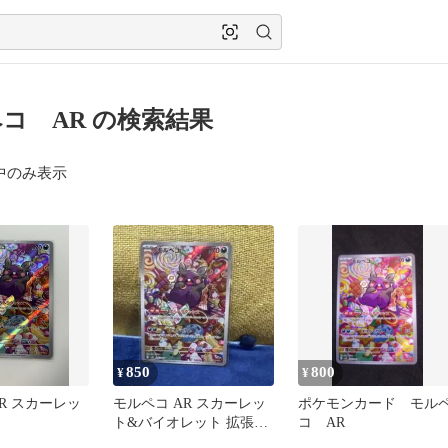
コ AR の検索結果
中のみ表示
850
800
¥
¥
R スカーレッ
モルペコ AR スカーレッ
ポケモンカード モル
ト&バイオレット 拡張パ
コ AR
ック 古代の咆哮 キラ