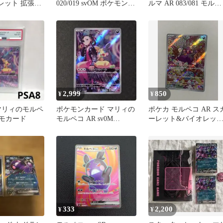
レット 拡張パ
020/019 svOM ポケモンカ
ルマ AR 083/081 モル
の咆哮 キラ
ード
おまけ付き
2,999
850
¥
¥
】マリィのモルペ
ポケモンカード マリィの
ポケカ モルペコ AR ス
ロモカード
モルペコ AR sv0M
ーレット&バイオレッ
020/019 ②
古代の咆哮 076/066
333
2,200
¥
¥