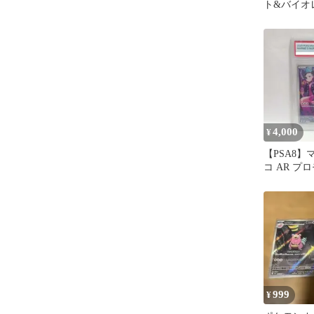
ト&バイオ
ック 古代
07…
4,000
¥
【PSA8
コ AR プ
999
¥