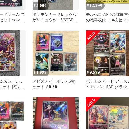
3,000
12,999
¥
¥
ードゲーム ス
ポケモンカードレックウ
モルペコ AR 076/066 
セットex マリ
ザV ミュウツーVSTAR
の咆哮収録 10枚セッ
コ＆オーロン
モルペコar ゲッコウガ
1,999
9,599
¥
¥
R スカーレッ
アビスアイ ポケカ5枚
ポケモンカード アビス
レット 拡張パ
セット AR SR
イモルペコSAR グラジ
の咆哮 キラ
の決戦SAR