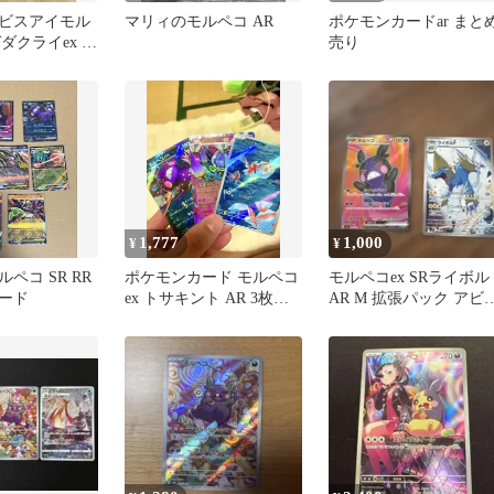
ビスアイモル
マリィのモルペコ AR
ポケモンカードar まと
ガダクライex カ
売り
サキント4枚セ
1,777
1,000
¥
¥
ペコ SR RR
ポケモンカード モルペコ
モルペコex SRライボル
ード
ex トサキント AR 3枚セ
AR M 拡張パック アビ
ット
アイ まとめ売り