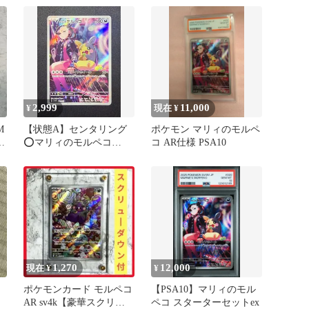
07…
2,999
11,000
¥
現在 ¥
M
【状態A】センタリング
ポケモン マリィのモルペ
リ
⭕️マリィのモルペコ
コ AR仕様 PSA10
ン
SVOM 020/019 プロモ AR
1,270
12,000
現在 ¥
¥
ポケモンカード モルペコ
【PSA10】マリィのモル
AR sv4k【豪華スクリュ
ペコ スターターセットex