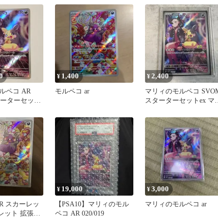
07…
0
1,400
2,400
¥
¥
ルペコ AR
モルペコ ar
マリィのモルペコ SVO
ターターセット
スターターセットex マ
ィのモルペコ&オーロ
ゲ…
19,000
3,000
¥
¥
R スカーレッ
【PSA10】マリィのモル
マリィのモルペコ ar
レット 拡張パ
ペコ AR 020/019