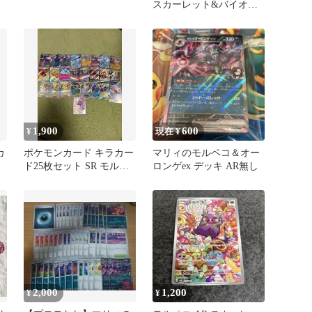
ペコ
スカーレット&バイオレ
ット 拡張パック 古代の
咆哮
1,900
600
¥
現在 ¥
カ
ポケモンカード キラカー
マリィのモルペコ＆オー
ト
ド25枚セット SR モルペ
ロンゲex デッキ AR無し
コAR入り
2,000
1,200
¥
¥