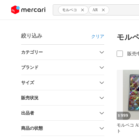
ンツにスキップ
モルペコ
AR
絞り込み
モルペ
クリア
カテゴリー
販売
ブランド
サイズ
販売状況
出品者
999
¥
モルペコ A
商品の状態
ト