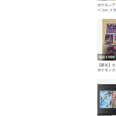
ポケモンア
ペコex メ
リキリ ト
ット
900
現在 ¥
【匿名】モル
ポケモンカ