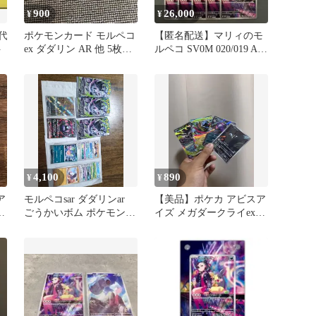
900
26,000
¥
¥
古代
ポケモンカード モルペコ
【匿名配送】マリィのモ
ト
ex ダダリン AR 他 5枚セ
ルペコ SV0M 020/019 AR
ット
仕様 10枚
4,100
890
¥
¥
ア
モルペコsar ダダリンar
【美品】ポケカ アビスア
オ
ごうかいボム ポケモンカ
イズ メガダークライex
ード アビスアイ 45枚
ゼラオラ モルペコ AR 4
枚