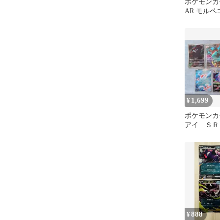
ポケモンカ
AR モルペコ
1,699
¥
ポケモンカ
アイ ＳＲ
ド まとめ
888
¥