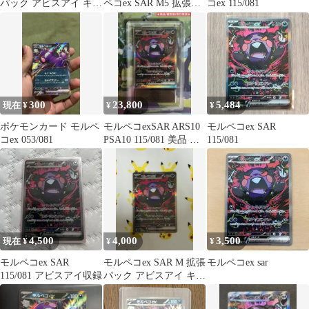
パック アビスアイ キラ
ペコex SAR M5 拡張パ
コex 115/081
115/081
ック アビスアイ
300
23,800
5,484
現在 ¥
¥
¥
ポケモンカード モルペ
モルペコexSAR ARS10
モルペコex SAR
コex 053/081
PSA10 115/081 美品 ポ
115/081
ケモンカード
4,500
4,000
3,500
現在 ¥
¥
¥
モルペコex SAR
モルペコex SAR M 拡張
モルペコex sar
115/081 アビスアイ収録
パック アビスアイ キラ
115/081