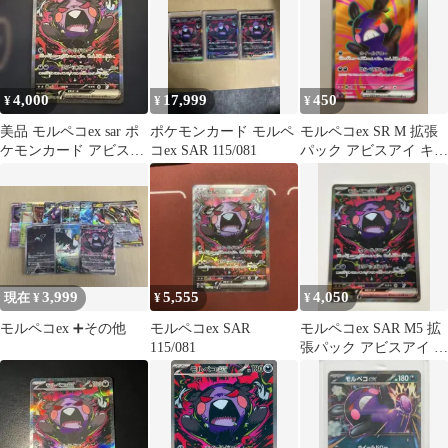
4,000
17,999
450
¥
¥
¥
美品 モルペコex sar ポ
ポケモンカード モルペ
モルペコex SR M 拡張
ケモンカード アビスア
コex SAR 115/081
パック アビスアイ キラ
イ
100/081
3,999
5,555
4,050
現在 ¥
¥
¥
モルペコex ➕その他
モルペコex SAR
モルペコex SAR M5 拡
115/081
張パック アビスアイ キ
ラ 115/081