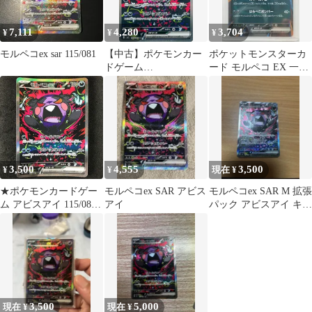
7,111
4,280
3,704
¥
¥
¥
モルペコex sar 115/081
【中古】ポケモンカー
ポケットモンスターカ
ドゲーム
ード モルペコ EX 一般
115/081[SAR]：(キラ)モ
rr 053/081
ルペコex
3,500
4,555
3,500
¥
¥
現在 ¥
★ポケモンカードゲー
モルペコex SAR アビス
モルペコex SAR M 拡張
ム アビスアイ 115/081
アイ
パック アビスアイ キラ
モルペコex SAR
115/081
3,500
5,000
現在 ¥
現在 ¥