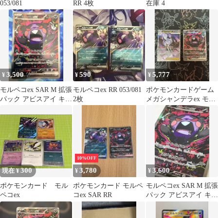
053/081
RR 4枚
在庫 4
3,500
590
5,777
¥
¥
¥
モルペコex SAR M 拡張
モルペコex RR 053/081
ポケモンカードゲーム
パック アビスアイ キラ
2枚
メガシャンデラex モル
115/081
ペコex SAR 2枚セット
10%OFF
300
3,780
3,600
現在 ¥
¥
¥
ポケモンカード モル
ポケモンカード モルペ
モルペコex SAR M 拡張
ペコex
コex SAR RR
パック アビスアイ キラ
115/081