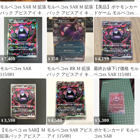
モルペコex SAR M 拡張
モルペコex SAR M 拡張
【美品】ポケモンカー
パック アビスアイ キラ
パック アビスアイ キラ
ドゲーム モルペコex
115/081
115/081
SAR 115/081 鑑定用
7,400
350
4,199
¥
¥
¥
モルペコex SAR
モルペコex RR M 拡張
最終お値下げ価格 モル
115/081
パック アビスアイ キラ
ペコex SAR 115/081 美
053/081
品
3,590
4,580
5,300
¥
¥
¥
【モルペコ ex SAR】M
モルペコex SAR アビス
ポケモンカード モルペ
拡張パック アビスアイ
アイ 115/081
コex SAR