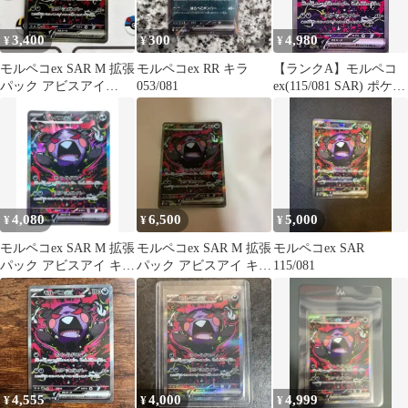
3,400
300
4,980
¥
¥
¥
モルペコex SAR M 拡張
モルペコex RR キラ
【ランクA】モルペコ
パック アビスアイ
053/081
ex(115/081 SAR) ポケモ
115/081
ンカード【中古】
4,080
6,500
5,000
¥
¥
¥
モルペコex SAR M 拡張
モルペコex SAR M 拡張
モルペコex SAR
パック アビスアイ キラ
パック アビスアイ キラ
115/081
115/081 美品
115/081
4,555
4,000
4,999
¥
¥
¥