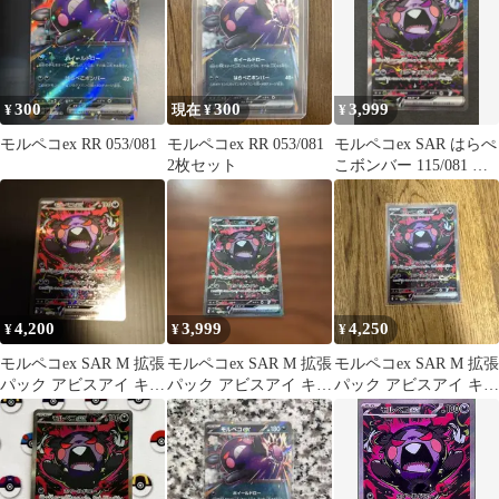
300
300
3,999
¥
現在 ¥
¥
モルペコex RR 053/081
モルペコex RR 053/081
モルペコex SAR はらぺ
2枚セット
こボンバー 115/081 M5
センタリング良好
4,200
3,999
4,250
¥
¥
¥
モルペコex SAR M 拡張
モルペコex SAR M 拡張
モルペコex SAR M 拡張
パック アビスアイ キラ
パック アビスアイ キラ
パック アビスアイ キラ
115/081
115/081
115/081