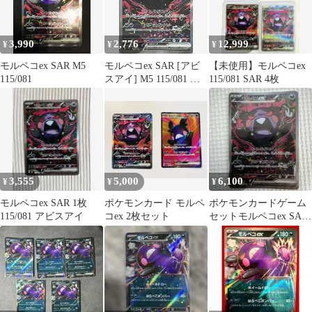
3,990
2,776
12,999
¥
¥
¥
モルペコex SAR M5
モルペコex SAR [アビ
【未使用】モルペコex
115/081
スアイ] M5 115/081 傷
115/081 SAR 4枚
有り ポケモンカード ポ
ケカ
3,555
5,000
6,100
¥
¥
¥
モルペコex SAR 1枚
ポケモンカード モルペ
ポケモンカードゲーム
115/081 アビスアイ
コex 2枚セット
セットモルペコex SAR
115/081 -SRセット5枚