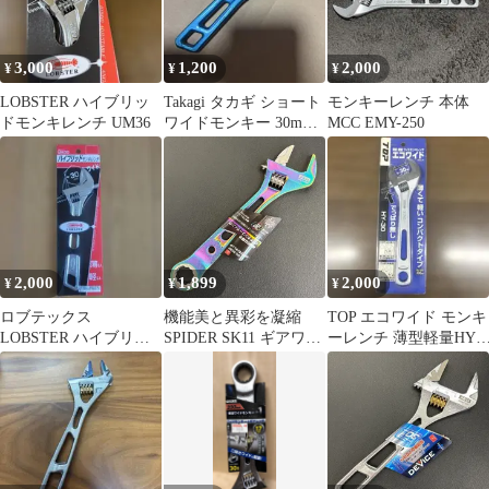
3,000
1,200
2,000
¥
¥
¥
LOBSTER ハイブリッ
Takagi タカギ ショート
モンキーレンチ 本体
ドモンキレンチ UM36
ワイドモンキー 30mm
MCC EMY-250
SWM-30
2,000
1,899
2,000
¥
¥
¥
ロブテックス
機能美と異彩を凝縮
TOP エコワイド モンキ
LOBSTER ハイブリッ
SPIDER SK11 ギアワイ
ーレンチ 薄型軽量HY-
ドモンキレンチ UM30
ドモンキレンチ SPD-
30
30GMP 虹色チタンコー
ティング 最大口幅
30mm 新品