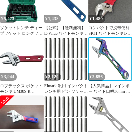
5,473
1,438
1,480
¥
¥
¥
ソケットレンチ ディー
【公式】【送料無料】
コンパクトで携帯便利
プソケット ロングソケ
E-Value ワイドモンキレ
SK11 ワイドモンキレン
ット レンチ ソケット
ンチ EWM-30B【メー
チ 30mm ショート モン
インパクト 15本 セット
カー直送品】
キーレンチ 開口ワイド
収納ケース付き 六角軸
工具 DIY ロング ソケッ
ト 自動車 整備 差込角
12.7mm 1/2インチ
3,944
2,120
2,856
¥
¥
¥
ロブテックス ポケット
FJmark 汎用 インパクト
【人気商品】レインボ
モンキ UM30S R
レンチ用 ピン ソケット
ー ワイド口幅30mm ギ
UM30S R 1
固定用 20mm 20本セッ
アワイドモンキレンチ
ト [ソケットサイズ 8～
SPIDER SPD-30GMP
20mm用（差込角9.5mm
SK11エスケー11
[3/8”]）20本]