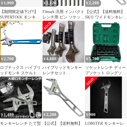
1,800
2,120
2,208
¥
¥
¥
【期間限定値下げ‼️】
FJmark 汎用 インパクト
【公式】【送料無料】
SUPERTOOL モンキー
レンチ用 ピン ソケット
SK11 ワイドモンキレン
レンチ MWR-30S
固定用 20mm 20本セッ
チ 金の回し SWM-
ト [ソケットサイズ 8～
30N【メーカー直送
20mm用（差込角9.5mm
品】
[3/8”]）20本]
2,700
4,800
5,700
¥
¥
¥
ロブテックス ハイブリ
ハイブリッドモンキー
ソケットレンチ ディー
ッドモンキ スケルトン
レンチセット
プソケット ロングソケ
UM30 B UM30 B ブルー
24/30/36mm
ット レンチ ソケット
1
インパクト 15本 セット
収納ケース付き 六角軸
工具 DIY ロング ソケッ
ト 自動車 整備 差込角
12.7mm 1/2インチ
1,480
2,208
900
¥
¥
¥
モンキーレンチ たて型
【公式】【送料無料】
LOBSTER モンキーレ