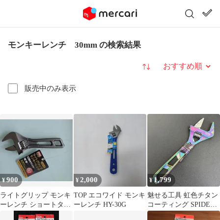
モンキーレンチ 30mm の検索結果
並び替え
販売中のみ表示
900
2,000
1,799
¥
¥
¥
ライトグリップ モンキ
TOP エコワイド モンキ
魅せる工具 虹色チタン
ーレンチ ショートタイ
ーレンチ HY-30G
コーティング SPIDER
プ 30mm
SK11 ワイドモンキレン