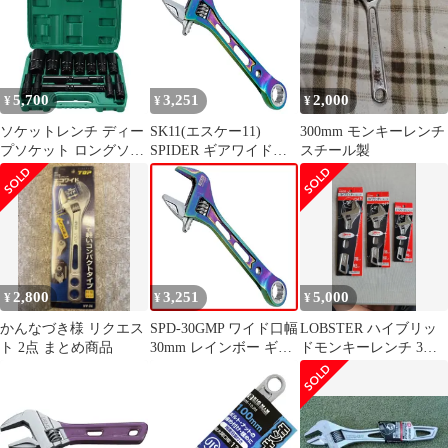
可能 目盛付き 滑り止め
グリップ 軽量 工具 DIY
車整備 修理用
5,700
3,251
2,000
¥
¥
¥
ソケットレンチ ディー
SK11(エスケー11)
300mm モンキーレンチ
プソケット ロングソケ
SPIDER ギアワイドモ
スチール製
ット レンチ ソケット
ンキレンチ レインボー
インパクト 15本 セット
ワイド口幅30mm SPD-
収納ケース付き 六角軸
30GMP
工具 DIY ロング ソケッ
ト 自動車 整備 差込角
12.7mm 1/2インチ
2,800
3,251
5,000
¥
¥
¥
かんなづき様 リクエス
SPD-30GMP ワイド口幅
LOBSTER ハイブリッ
ト 2点 まとめ商品
30mm レインボー ギア
ドモンキーレンチ 3点
ワイドモンキレンチ
UM36 UM30 UM24
SPIDER SK11(エスケー
11)