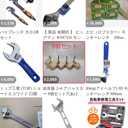
ーレンチ モンキーレン
チ]
2,130
2,500
36,000
¥
¥
¥
パイプレンチ 大小2本
【 新品 未開封 】 ビッ
エビ（ロブスター）モ
セット
グマン ＃047316 モンキ
ンキーレンチ 200㎜
30~60mm/14~30mm 多
ーレンチ 300mm BM-
３０本
機能万能レンチ
30JM BM30JM 未使用
送料無料
4,080
2,000
1,606
¥
¥
¥
トップ工業 (TOP) ショ
改良版 2×4 アジャスタ
iHelp(アイヘルプ) IH モ
ートエコワイド 口開き
ー 8個セット穴あけ必
ンキーレンチ300mm
8~30mm 薄型 軽量 ワイ
要 diy キャットウォー
IH-30 MG
ドモンキーレンチ HY-
ク 棚
30S 燕三条 日本製※シ
ール包装品 1