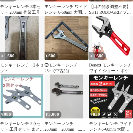
モンキーレンチ 3本セ
モンキーレンチ ワイド
【口の開き調整不要】
ット 200mm 作業工具
レンチ 6-68mm 大開口
SK11 ROBO-GRIP プラ
配管 モンキースパナ 工
イヤー 230mm RG-9 モ
具
ンキーレンチ兼用 最大
38mm
1,680
600
1,680
¥
¥
¥
モンキーレンチ 2本セ
⓶モンキーレンチ
Donext モンキーレンチ
ット
25cm(中古品)
ワイド ショート ポケッ
トモンキ 全長145mm
口幅30mm 調整可能 目
盛付き 滑り止めグリッ
プ 軽量 工具 DIY 車整
備 修理用(145mm)
980
3,000
830
¥
¥
¥
モンキーレンチ 2点セ
モンキーレンチ
モンキーレンチ ワイド
ット 工具セット まとめ
250mm、200mm 二本
レンチ6-68mm 大開口