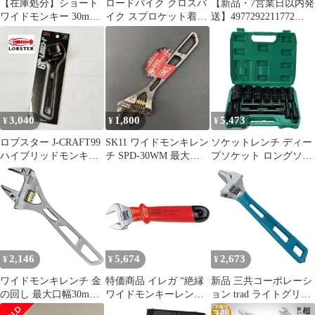
【在庫処分】ショート
ロードバイク クロスバ
【新品・7営業日以内発
ワイドモンキー 30mm
イク スプロケット着脱
送】4977292211772
SWM-30 GISUKE レン
工具セット モノキーレ
SK11 ショートワイドモ
チ 高儀 目盛付き 口開
ンチ付き
ンキレンチ SWM－30S
きワイドで手のひらサ
藤原産業 モンキーレン
イズ 狭い所 ミニ たか
チ 作業工具【沖縄離島
ぎ
販売不可】
3,040
1,800
5,473
¥
¥
¥
ロブスター J-CRAFT99
SK11 ワイドモンキレン
ソケットレンチ ディー
ハイブリッドモンキレ
チ SPD-30WM 最大
プソケット ロングソケ
ンチ JBUM30 エビ
30mm 軽量 コンパクト
ット レンチ ソケット
新形状ハンドル
インパクト 15本 セット
収納ケース付き 六角軸
工具 DIY ロング ソケッ
ト 自動車 整備 差込角
12.7mm 1/2インチ
2,146
5,674
2,673
¥
¥
¥
ワイドモンキレンチ 金
特価商品 イレガ “絶縁
新品 三共コーポレーシ
の回し 最大口幅30mm
ワイドモンキーレンチ”
ョン trad ライトグリッ
SK11(エスケー11)
92W81000V
プモンキーレンチ