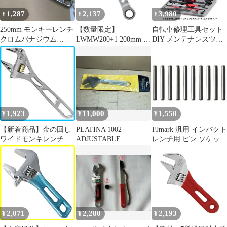
1,287
2,137
3,980
¥
¥
¥
250mm モンキーレンチ
【数量限定】
自転車修理工具セット
クロムバナジウム
LWMW200+1 200mm +1
DIY メンテナンスツー
鋼 - F F
軽量ワイドモンキー
ル 工具セット 43P ケー
GISUKE 高儀(Takagi)
ス付き メンテナンスセ
ット マルチツール ツー
ルBOX 自転車 日曜大
工 工作 便利 作業 手動
工具セット ケース付属
43種 ツール
1,923
11,000
1,550
¥
¥
¥
【新着商品】金の回し
PLATINA 1002
FJmark 汎用 インパクト
ワイドモンキレンチ 最
ADJUSTABLE
レンチ用 ピン ソケット
大口幅30mm SK11エス
WRENCH GERMANY
固定用 25mm 10本セッ
ケー11 SWM-30N
ト [ソケットサイズ 7～
26mm用（差込角
12.7mm [1/2”]）10本]
2,071
2,280
2,193
¥
¥
¥