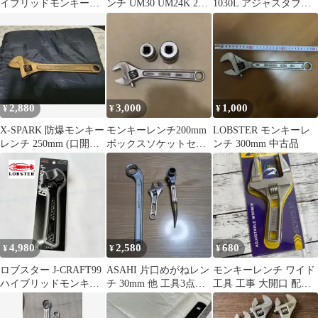
イブリッドモンキーレ
ンチ UM30 UM24K 2本
1030L アジャスタブル
ンチ 30mm★
セット
レンチ モンキーレンチ
2,880
3,000
1,000
¥
¥
¥
X-SPARK 防爆モンキー
モンキーレンチ200mm
LOBSTER モンキーレ
レンチ 250mm (口開
ボックスソケットセッ
ンチ 300mm 中古品
30mm)
ト
4,980
2,580
680
¥
¥
¥
ロブスター J-CRAFT99
ASAHI 片口めがねレン
モンキーレンチ ワイド
ハイブリッドモンキレ
チ 30mm 他 工具3点セ
工具 工事 大開口 配管
ンチX W-ZERO
ット
工事 6-68mm 1107
JBUM30XGB エビ