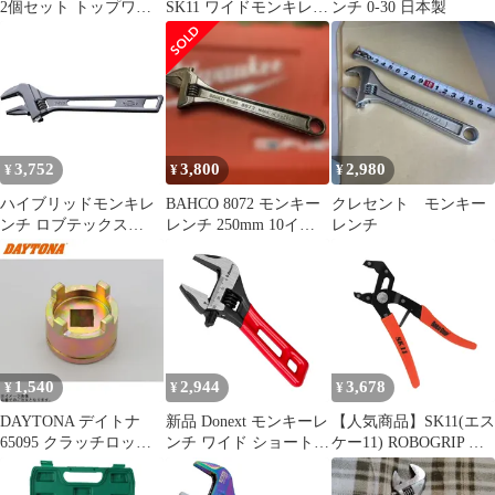
2個セット トップワイ
SK11 ワイドモンキレン
ンチ 0-30 日本製
ド 大の調整範囲 6-
チ DVC-30N【メーカー
68mm 高品質 アルミニ
直送品】
ウム合金 薄型 ハンドル
大開口 DIY 工具
3,752
3,800
2,980
¥
¥
¥
ハイブリッドモンキレ
BAHCO 8072 モンキー
クレセント モンキー
ンチ ロブテックス
レンチ 250mm 10イン
レンチ
UM30
チ
1,540
2,944
3,678
¥
¥
¥
DAYTONA デイトナ
新品 Donext モンキーレ
【人気商品】SK11(エス
65095 クラッチロック
ンチ ワイド ショート
ケー11) ROBOGRIP プ
ナットレンチ ホンダ用
ポケットモンキ 全長
ライヤー 230mm RG-9
30mm
145mm 口幅30mm 調整