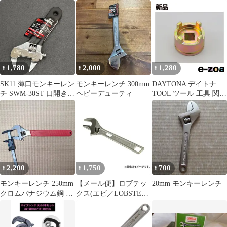
売り たて型 ハンドル大
セット
薄型DIY 工具 配管 縦型
開口
1,780
2,000
1,280
¥
¥
¥
SK11 薄口モンキーレン
モンキーレンチ 300mm
DAYTONA デイトナ
チ SWM-30ST 口開き
ヘビーデューティ
TOOL ツール 工具 関連
30mm
クラッチロックナット
レンチ HONDA用
30mm D65095 (2180031)
2,200
1,750
700
¥
¥
¥
モンキーレンチ 250mm
【メール便】ロブテッ
20mm モンキーレンチ
クロムバナジウム鋼 最
クス(エビ／LOBSTER)
大 32.7mm
ハイブリッドモンキー
エコ EUM30
4963202087193 [モンキ