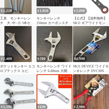
2,220
1,050
2,098
¥
¥
¥
工具 モンキーレン
モンキーレンチ
【公式】【送料無料】
チ 大−中−小 3本セッ
250mm カーボンスチー
SK11 ギアワイドモンキ
ト 中古
ル製 最大開口幅約
レンチ SPD-30GM【メ
29mm
ーカー直送品】
2,400
700
1,998
¥
¥
¥
ポケットモンキー エコ
モンキーレンチ ワイド
SK11 DEVICE ワイドモ
ロブテックス エビ
レンチ 6-68mm 大開口
ンキレンチ DVC30N 最
EUM30S
モンキースパナ
大30mm モンキレンチ
スパナ 工具 DIY
1,599
630
2,980
¥
¥
¥