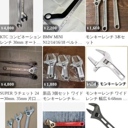
4,000
2,200
1,600
¥
¥
¥
KTC コンビネーション
BMW MINI
モンキーレンチ 3本セ
レンチ 30mm オートモ
N12/14/16/18 ベルトテ
ット
ンキーレンチ
ンショナーレンチ30mm
専用
4,800
1,880
630
¥
¥
¥
SUPER ラチェット 24
新品 3個セット ワイド
モンキーレンチ ワイド
ー30mm. 35mm 片口、
モンキーレンチ 6-
レンチ 幅広 6-68mm 軽
モンキー 3点セット
68mm 大開口 水栓 配管
量 コンパクト 水道 配
薄型
管