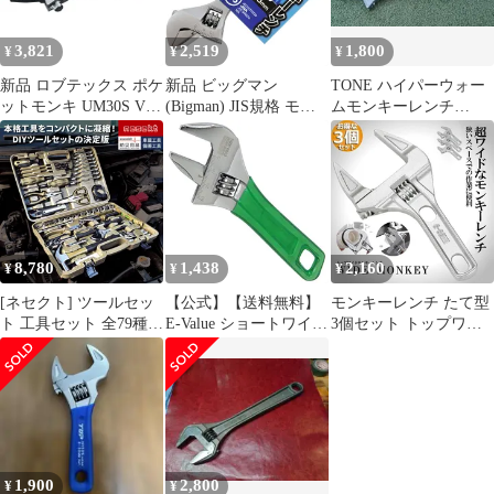
3,821
2,519
1,800
¥
¥
¥
新品 ロブテックス ポケ
新品 ビッグマン
TONE ハイパーウォー
ットモンキ UM30S V
(Bigman) JIS規格 モン
ムモンキーレンチ
UM30S V
キーレンチ100mm BM-
MWR-200
10JM ボルト ナット 締
め付け 緩め 両口開口目
盛付き
8,780
1,438
2,160
¥
¥
¥
[ネセクト] ツールセッ
【公式】【送料無料】
モンキーレンチ たて型
ト 工具セット 全79種類
E-Value ショートワイド
3個セット トップワイ
貫通ドライバー&絶縁
モンキレンチ EWM-
ド 大の調整範囲 6-
ドライバー搭載フルセ
30SG【メーカー直送
68mm 高品質 アルミニ
ット
品】
ウム合金 薄型 ハンドル
大開口 DIY 工具
1,900
2,800
¥
¥