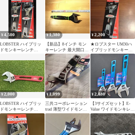
チ 30mm SPD-30WMP
高級感抜群
4,500
1,380
2,200
¥
¥
¥
LOBSTER ハイブリッ
【新品】8インチ モン
★ロブスター UM30ハ
ドモンキーレンチ
キーレンチ 最大開口
イブリッドモンキーレ
UM30 UM36 セット
30mm DIY 水回り 工具
ンチ 30mm★
2,000
1,099
2,880
¥
¥
¥
LOBSTER ハイブリッ
三共コーポレーション
【3サイズセット】E-
ドモンキーレンチ
trad 薄型ワイドモンキ
Value ワイドモンキレン
UM30XD
ーレンチ 30mm
チ 24・30・36mm 薄型
TUM30S
軽量 DIY 整備