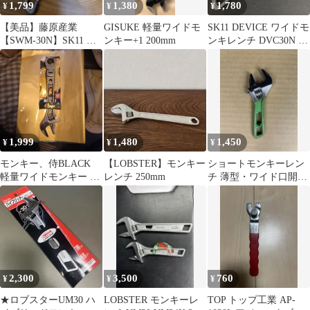
1,799
1,380
1,780
¥
¥
¥
【美品】藤原産業
GISUKE 軽量ワイドモ
SK11 DEVICE ワイドモ
【SWM-30N】SK11 ワ
ンキー+1 200mm
ンキレンチ DVC30N 最
イドモンキレンチ 金の
大30mm モンキレンチ
回し
スパナ 工具 DIY
1,999
1,480
1,450
¥
¥
¥
モンキー、侍BLACK
【LOBSTER】モンキー
ショートモンキーレン
軽量ワイドモンキー フ
レンチ 250mm
チ 薄型・ワイド口開き
レキシブルギアレンチ
（グリーン）
200mm
2,300
3,500
760
¥
¥
¥
★ロブスターUM30 ハ
LOBSTER モンキーレ
TOP トップ工業 AP-