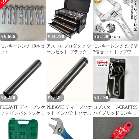
SWM-30N
30mm TLM-30
6,666
31,790
2,150
¥
¥
¥
モンキーレンチ 10本セ
アストロプロダクツ ツ
モンキーレンチ たて型
ット
ールセット ブラック
3個セット トップワイ
(82点組) TS226
ド 大の調整範囲 6-
68mm 高品質 アルミニ
ウム合金 薄型 ハンドル
大開口 DIY 工具
2,200
1,620
3,190
¥
¥
¥
PLEAVIT ディープソケ
PLEAVIT ディープソケ
ロブスター J-CRAFT99
ット インパクトソケッ
ット インパクトソケッ
ハイブリッドモンキレ
ト 差込角 1/2 12.7mm
ト 差込角 1/2 12.7mm
ンチ ショート
ロングソケット 全長
ロングソケット 全長
JBUM30S エビ
200mm 22mm [22mm]
200mm (18mm) [18mm]