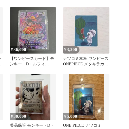
ST01-012
36,000
3,200
¥
¥
ン
【ワンピースカード】モ
ナツコミ2026 ワンピース
ンキー・D・ルフィ
ONEPIECE メタキラカー
ュ
ST26-005
ド
30,000
5,000
¥
¥
美品保管 モンキー・D・
ONE PIECE ナツコミ