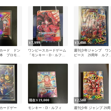
ドゲーム
フォクシー
7,999
3,400
¥
¥
カード ドン
ワンピースカードゲーム
週刊少年ジャンプ ワ
熊本 プロモ
「モンキー・D・ルフ
ピース 29周年 ルフ
ィ」 ST01-012 SRパラ
ィ カード入り付録 シ
レル
リンク 付き
19,000
2,500
現在 ¥
¥
カードゲー
モンキー・D・ルフィ
週刊少年 ジャンプ 29周