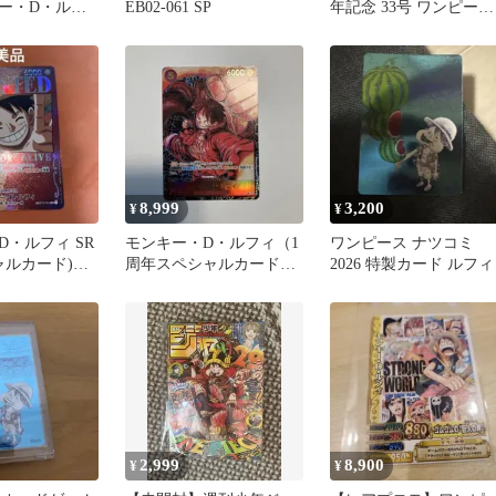
ー・D・ルフ
EB02-061 SP
年記念 33号 ワンピース
OP09-119
カード プロモカード 付
き
8,999
3,200
¥
¥
D・ルフィ SR
モンキー・D・ルフィ（1
ワンピース ナツコミ
ャルカード)
周年スペシャルカード）
2026 特製カード ルフィ
新時代の主役
2,999
8,900
¥
¥