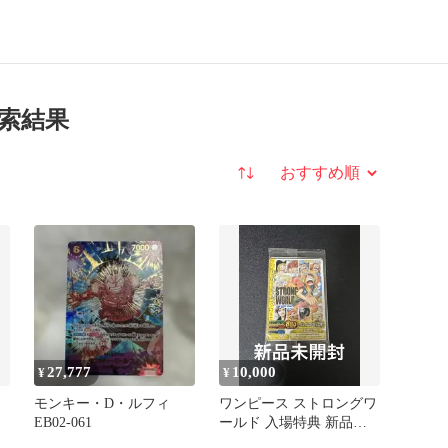
索結果
並び替え
27,777
10,000
¥
¥
モンキー・D・ルフィ
ワンピース ストロングワ
EB02-061
ールド 入場特典 新品未
開封