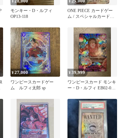
28,000
25,000
¥
¥
P
モンキー・D・ルフィ
ONE PIECE カードゲー
OP13-118
ム / スペシャルカード
OP13-118 モンキー・Ｄ・
ルフィ SEC 手配書 / トレ
カ / 【中古品】 【41-
20260711-C048】
27,000
39,999
¥
¥
R
ワンピースカードゲー
ワンピースカード モンキ
ム ルフィ太郎 sp
ー・D・ルフィ EB02-061
SP