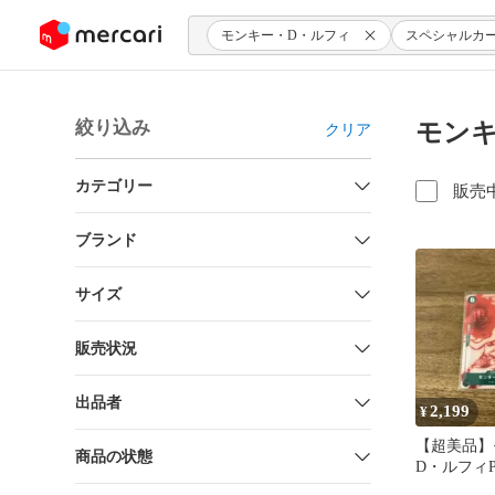
ンツにスキップ
モンキー・D・ルフィ
スペシャルカ
絞り込み
モンキ
クリア
カテゴリー
販売
ブランド
サイズ
販売状況
出品者
2,199
¥
【超美品】
商品の状態
D・ルフィP
フィ NOTF