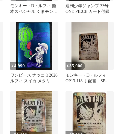
モンキー・D・ルフィ 熊
週刊少年ジャンプ 33号
本スペシャル くまモン
ONE PIECE カード付録
ドンカード プロモ パラ
レル
4,999
35,000
¥
¥
ワンピース ナツコミ2026
モンキー・D・ルフィ
ルフィ スイカ メタリッ
OP13-118 手配書 SP-
クカード
SEC