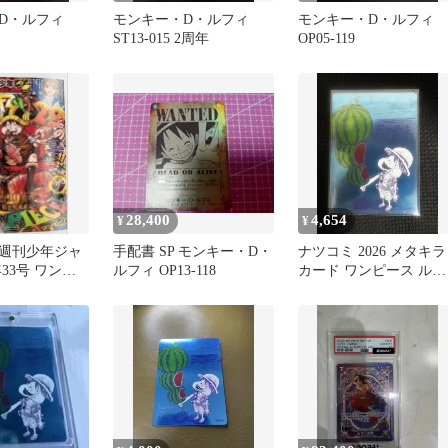
D・ルフィ
モンキー・D・ルフィ
モンキー・D・ルフィ
ST13-015 2周年
OP05-119
28,400
4,654
¥
¥
週刊少年ジャ
手配書 SP モンキー・D・
ナツコミ 2026 メタキラ
年33号 ワンピ
ルフィ OP13-118
カード ワンピース ルフ
付録付き 即
ィ