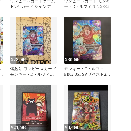
ー
ワンピースカードゲーム
ワンピースカード モンキ
ドン!!カード シャンディ
ー・D・ルフィ ST26-005
典
アの鐘
28,000
30,000
¥
¥
ム
傷あり ワンピースカード
モンキー・D・ルフィ
＆
モンキー・D・ルフィ
EB02-061 SP ザベスト2
EB02-061 SP
スペシャルカード
21,500
3,000
¥
¥