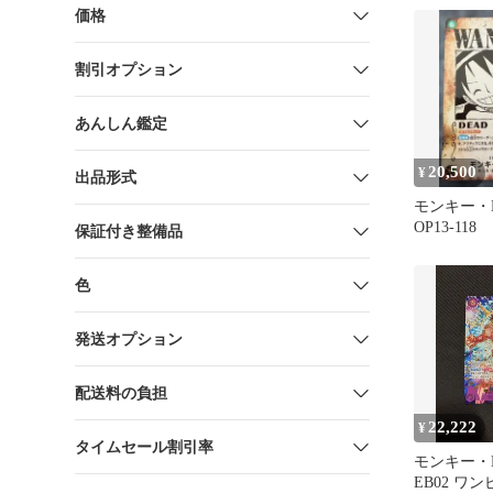
品
価格
割引オプション
あんしん鑑定
20,500
¥
出品形式
モンキー・
OP13-118
保証付き整備品
色
発送オプション
配送料の負担
22,222
¥
タイムセール割引率
モンキー・D
EB02 ワ