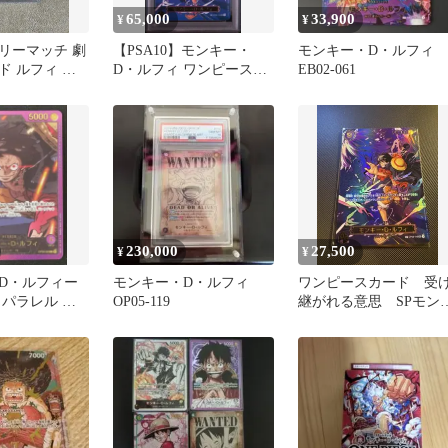
65,000
33,900
¥
¥
リーマッチ 劇
【PSA10】モンキー・
モンキー・D・ルフィ
ド ルフィ ナ
D・ルフィ ワンピースカ
EB02-061
ード OP09-119
230,000
27,500
¥
¥
D・ルフィー
モンキー・D・ルフィ
ワンピースカード 受
 L パラレル ス
OP05-119
継がれる意思 SPモン
ード金箔
ー・D・ルフィ OP09-
119