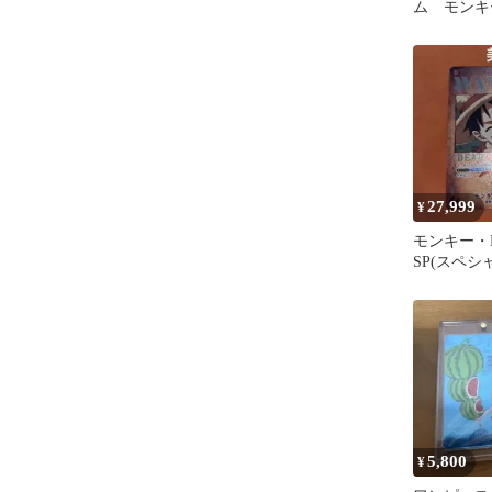
ム モンキ
ィ SEC SP 
27,999
¥
モンキー・
SP(スペシ
ST01-012
5,800
¥