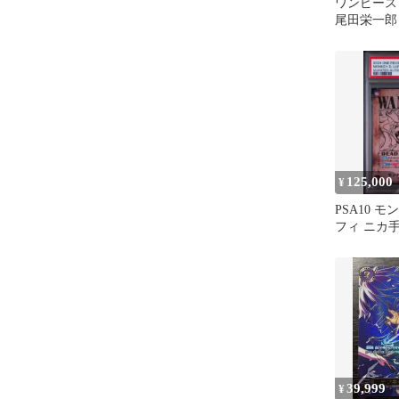
ワンピース
尾田栄一郎
ド スイカ
125,000
¥
PSA10 
フィ ニカ手配
119 ワン
39,999
¥