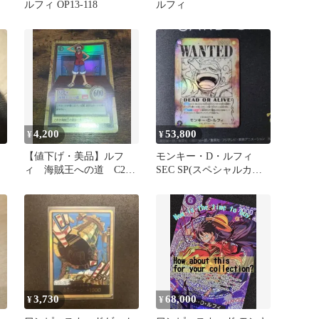
ルフィ OP13-118
ルフィ
4,200
53,800
¥
¥
【値下げ・美品】ルフ
モンキー・D・ルフィ
ィ 海賊王への道 C255
SEC SP(スペシャルカー
ワンピース ハイパーバ
ド) 手配書 OP05-119
トル
3,730
68,000
¥
¥