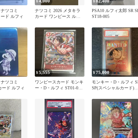
4,000
82,400
¥
¥
 ナツコミ
ナツコミ 2026 メタキラ
PSA10 ルフィ太郎 SR S
典カード ルフィ
カード ワンピース ルフ
ST18-005
ィ 集英社 1枚
5,555
75,000
¥
¥
 ナツコミ
ワンピースカード モンキ
モンキー・D・ルフィ S
 カード ルフィ
ー・D・ルフィ ST01-012
SP(スペシャルカード)
トレジャークルーズ
ST01-012