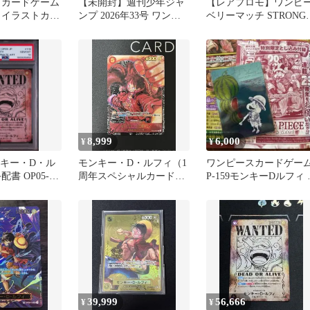
 カードゲーム
【未開封】週刊少年ジャ
​【レアプロモ】ワンピ
 イラストカー
ンプ 2026年33号 ワンピ
ベリーマッチ STRONG
ースカード付録付き 即
WORLD ルフィ 映画特
日発送
8,999
6,000
¥
¥
モンキー・D・ル
モンキー・D・ルフィ（1
ワンピースカードゲー
書 OP05-
周年スペシャルカード）
P-159モンキーDルフィ 
ピースカード
新時代の主役
ナツコミカード
39,999
56,666
¥
¥