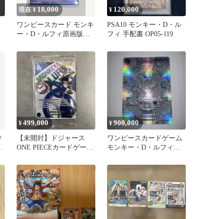
18,000
120,000
現在 ¥
¥
ワンピースカード モンキ
PSA10 モンキー・D・ル
ー・D・ルフィ原画版
フィ 手配書 OP05-119
サイン無し ST01-012
499,000
900,000
¥
¥
け
【未開封】ドジャース
ワンピースカードゲーム
キ
ONE PIECEカードゲーム
モンキー・D・ルフィ
モンキー・D・ルフィ
OP05-119 SEC