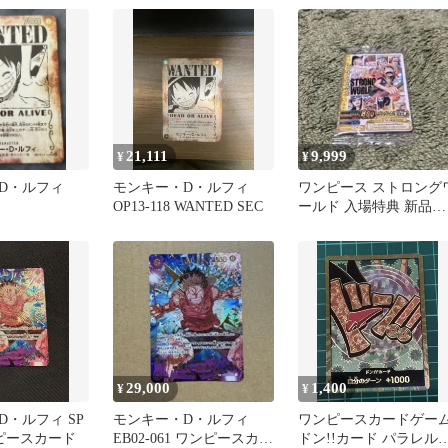
21,111
9,999
¥
¥
D・ルフィ
モンキー・D・ルフィ
ワンピース ストロング
OP13-118 WANTED SEC
ールド 入場特典 新品未
開封
29,000
1,400
¥
¥
・ルフィ SP
モンキー・D・ルフィ
ワンピースカードゲー
ンピースカード
EB02-061 ワンピースカー
ドン!!カード パラレ