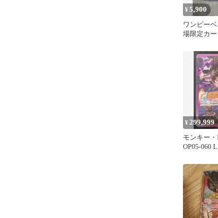
5,900
¥
ワンピーベ
場限定カー
ミ シキ SW
299,999
¥
モンキー・
OP05-060
ペシャルカ