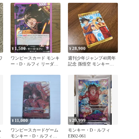
1,500
28,900
¥
¥
ワ
ワンピースカード モンキ
週刊少年ジャンプ40周年
ー・D・ルフィ リーダー
記念 孫悟空 モンキー・
パラレル
D・ルフィ
11,000
29,999
¥
¥
ム
ワンピースカードゲーム
モンキー・D・ルフィ
ル
モンキー・D・ルフィ
EB02-061