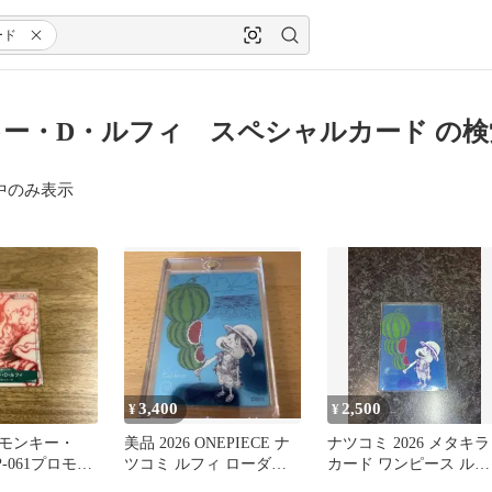
ード
ー・D・ルフィ スペシャルカード の検
中のみ表示
3,400
2,500
¥
¥
モンキー・
美品 2026 ONEPIECE ナ
ナツコミ 2026 メタキラ
-061プロモル
ツコミ ルフィ ローダー
カード ワンピース ルフ
ORSALE非売
入り ①
ィ 即日発送