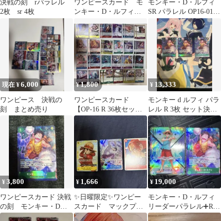
決戦の刻 rパラレル
ワンピースカード モ
モンキー・D・ルフィ
2枚 sr 4枚
ンキー・D・ルフィ
SR パラレル OP16-015
R パラレル OP16-
決戦の刻 他
034まとめ売り
6,000
1,800
13,333
現在 ¥
¥
¥
ワンピース 決戦の
ワンピースカード
モンキー d ルフィ パラ
刻 まとめ売り
【OP-16 R 36枚セッ
レル R 3枚 セット決戦
ト】OP-16 決戦の刻
の刻
3,800
1,666
19,000
¥
¥
¥
ワンピースカード 決戦
✨日曜限定✨ワンピー
モンキー・D・ルフィ
の刻 モンキー・D・
スカード マックプロ
リーダーパラレル➕R
ルフィ OP16-034 R パ
モルフィ、決戦の刻レ
パラレル セット