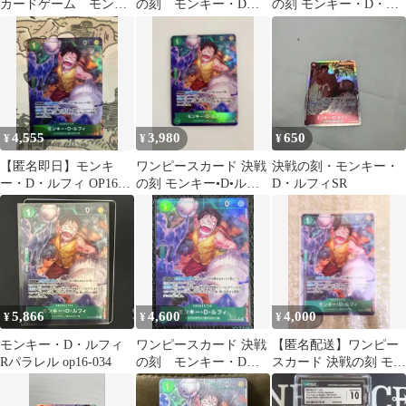
カードゲーム モンキ
の刻 モンキー・D・
の刻 モンキー・D・ル
ー・D・ルフィ R パ
ルフィ OP16-034 R パ
フィ Rパラレル
ラレル
ラレル
4,555
3,980
650
¥
¥
¥
【匿名即日】モンキ
ワンピースカード 決戦
決戦の刻・モンキー・
ー・D・ルフィ OP16-
の刻 モンキー•D•ルフ
D・ルフィSR
034 R パラレル 決戦の
ィ レア R パラレル
刻
5,866
4,600
4,000
¥
¥
¥
モンキー・D・ルフィ
ワンピースカード 決戦
【匿名配送】ワンピー
Rパラレル op16-034
の刻 モンキー・D・
スカード 決戦の刻 モン
ルフィ R パラレル １
キー・D・ルフィ Rパ
枚
ラレル