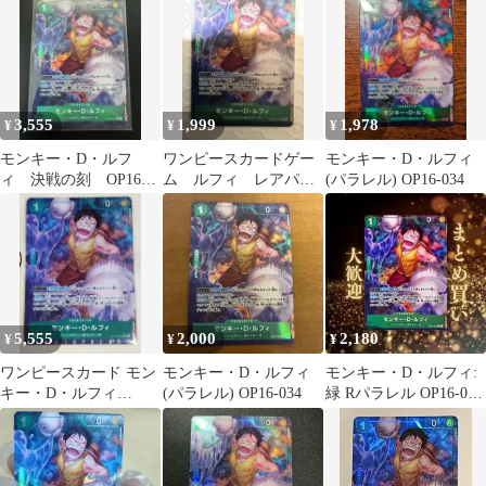
3,555
1,999
1,978
¥
¥
¥
モンキー・D・ルフ
ワンピースカードゲー
モンキー・D・ルフィ
ィ 決戦の刻 OP16-
ム ルフィ レアパラ
(パラレル) OP16-034
034 R パラレル
レル
5,555
2,000
2,180
¥
¥
¥
ワンピースカード モン
モンキー・D・ルフィ
モンキー・D・ルフィ:
キー・D・ルフィ
(パラレル) OP16-034
緑 Rパラレル OP16-034
OP16-034
2180円（残1