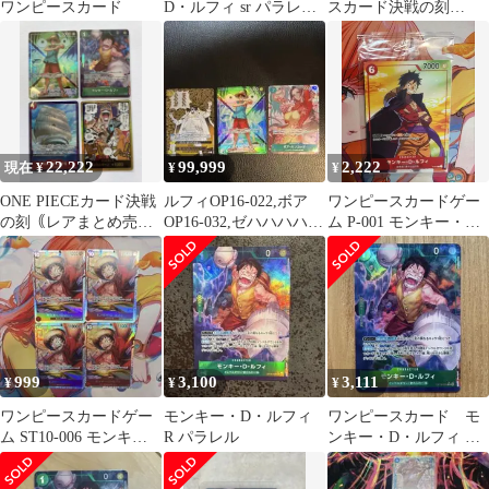
ワンピースカード
D・ルフィ sr パラレ
スカード決戦の刻
ル おまけ5枚（写真参
SEC.Rパラレルまとめ
考）
売り
22,222
99,999
2,222
現在 ¥
¥
¥
ONE PIECEカード決戦
ルフィOP16-022,ボア
ワンピースカードゲー
の刻｟レアまとめ売
OP16-032,ゼハハハハハ
ム P-001 モンキー・
り｠ルフィリーパラ(24
ハ！OP16-116
D・ルフィ プロモ限定
枚)
品 未開封品
999
3,100
3,111
¥
¥
¥
ワンピースカードゲー
モンキー・D・ルフィ
ワンピースカード モ
ム ST10-006 モンキ
R パラレル
ンキー・D・ルフィ パ
ー・D・ルフィ 4枚セッ
ラレル OP16-034 決戦
ト
の刻