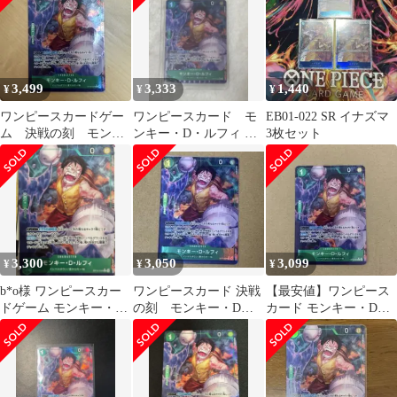
3,499
3,333
1,440
¥
¥
¥
ワンピースカードゲー
ワンピースカード モ
EB01-022 SR イナズマ
ム 決戦の刻 モンキ
ンキー・D・ルフィ パ
3枚セット
ー・D・ルフィ Rパラ
ラレル OP16-034 決戦
レル
の刻
3,300
3,050
3,099
¥
¥
¥
b*o様 ワンピースカー
ワンピースカード 決戦
【最安値】ワンピース
ドゲーム モンキー・
の刻 モンキー・D・
カード モンキー・D・
D・ルフィ クザン 決戦
ルフィ OP16-034 R パ
ルフィ R パラレル 決戦
の刻 OP-
ラレル
の刻