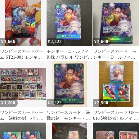
ー・D・ルフィ OP16-
モンキー Dルフィ
034 決戦の刻 ①
034
1,666
2,222
2,600
¥
¥
¥
ワンピースカードゲー
モンキー・D・ルフィ
ワンピースカード モ
ム ST21-001 モンキ
R 緑 パラレル ワンピー
ンキー・D・ルフィ R
ー・D・ルフィ リーダ
スカードM525 決戦の
パラレル OP16-034 決
ー 限定品
刻
戦の刻
1,200
2,222
2,500
¥
¥
¥
ワンピースカードゲー
ワンピースカード 決
ワンピースカード OPー
ム 決戦の刻 パラレ
戦の刻 モンキー・
016 決戦の刻 ルフィ R
ル SR R まとめ売り
D・ルフィRパラレル
パラレル SRハンコック