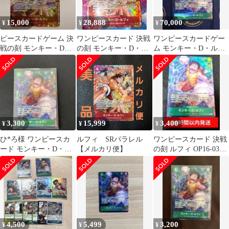
15,000
28,888
70,000
¥
¥
¥
ピースカードゲーム 決
ワンピースカード 決戦
ワンピースカードゲー
戦の刻 モンキー・D・
の刻 モンキー・D・ル
ム モンキー・D・ルフ
ルフィ SR パラレルレ
フィ SR★ パラレル
ィ OP16-034 エラーカ
ア ②
ード
3,300
15,999
3,400
¥
¥
¥
ひ*ろ様 ワンピースカ
ルフィ SRパラレル
ワンピースカード 決戦
ード モンキー・D・ル
【メルカリ便】
の刻 ルフィ OP16-034
フィ OP16-034
R パラレルレア
4,500
5,499
3,200
¥
¥
¥