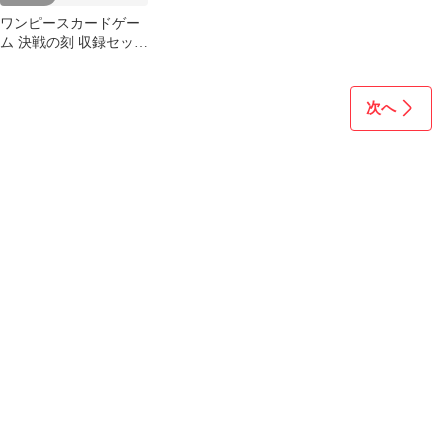
ワンピースカードゲー
ム 決戦の刻 収録セット
ボルサリーノ レアパラ
レル
次へ