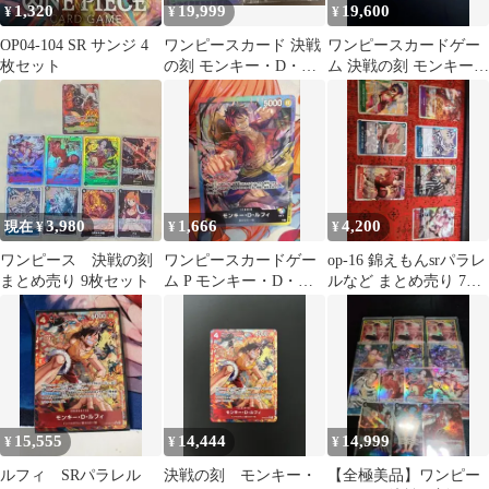
1,320
19,999
19,600
¥
¥
¥
OP04-104 SR サンジ 4
ワンピースカード 決戦
ワンピースカードゲー
枚セット
の刻 モンキー・D・ル
ム 決戦の刻 モンキー・
フィ リーダー パラレル
D・ルフィ SR パラレル
Rパラレル
レア
3,980
1,666
4,200
現在 ¥
¥
¥
ワンピース 決戦の刻
ワンピースカードゲー
op-16 錦えもんsrパラレ
まとめ売り 9枚セット
ム P モンキー・D・ル
ルなど まとめ売り 7枚
フィ プロモ限定品 大会
セット
限定品
15,555
14,444
14,999
¥
¥
¥
ルフィ SRパラレル
決戦の刻 モンキー・
【全極美品】ワンピー