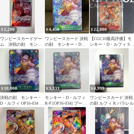
1,200
4,450
22,800
¥
¥
¥
ワンピースカードゲー
ワンピースカード 決戦
【CGC10最高評価】モ
ム 決戦の刻 モンキ
の刻 モンキー・D・
ンキー・D・ルフィ SR
ー•D•ルフィ SR
ルフィ OP16-034 R パ
パラレル
ラレル
10,000
3,333
4,999
¥
¥
¥
決戦の刻 モンキー・
モンキー・D・ルフィ
ワンピースカード 決戦
D・ルフィ OP16-034 R
R-P [OP16-034] ブース
の刻 ルフィ R パラレル
パラレル
ターパック「決戦の
刻」