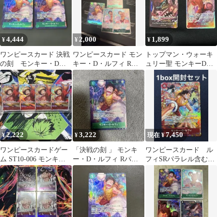
4,444
2,000
1,899
¥
¥
¥
ワンピースカード 決戦
ワンピースカード モン
トップマン・ウォーキ
の刻 モンキー・D・
キー・D・ルフィ Rパ
ュリー聖 モンキーDル
ルフィ OP16-034 R パ
ラレル OP16-034
フィ ワンピースカード
ラレル
2,222
3,222
7,450
¥
¥
現在 ¥
ワンピースカードゲー
「決戦の刻 」 モンキ
ワンピースカード ル
ム ST10-006 モンキ
ー・D・ルフィ Rパラ
フィSRパラレル含む
ー・D・ルフィ SR 4枚
レル
1box開封セット
セット