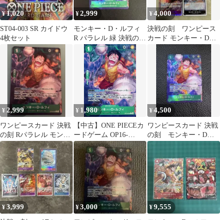
1,020
2,999
4,000
¥
¥
¥
ST04-003 SR カイドウ
モンキー・D・ルフィ
決戦の刻 ワンピース
4枚セット
R パラレル 緑 決戦の刻
カード モンキー・D・
ワンピースカードM4
ルフィ パラレル 4枚
セット
2,999
1,980
4,500
¥
¥
¥
ワンピースカード 決戦
【中古】ONE PIECEカ
ワンピースカード 決戦
の刻 Rパラレル モンキ
ードゲーム OP16-
の刻 モンキー・D・
ー・D・ルフィ OP16-
034[R]：(パラレル)モン
ルフィ OP16-034 Rパラ
034
キー・D・ルフィ
レル
3,999
3,000
9,555
¥
¥
¥