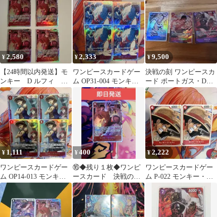
ラレル
アパラ、シャンクス
2,580
2,333
9,500
¥
¥
¥
【24時間以内発送】モ
ワンピースカードゲー
決戦の刻 ワンピースカ
ンキー D ルフィ
ム OP31-004 モンキ
ード ポートガス・D・
SR 決戦の刻
ー・D・ルフィ 4枚セッ
エース OP16-118 他ま
ト
とめ
1,111
400
2,222
¥
¥
¥
ワンピースカードゲー
⑯◆残り１枚◆ワンピ
ワンピースカードゲー
ム OP14-013 モンキ
ースカード 決戦の
ム P-022 モンキー・
ー・D・ルフィ SR 4枚
刻 モンキー·D·ルフィ
D・ルフィ 2枚セット
セット
SR
限定品