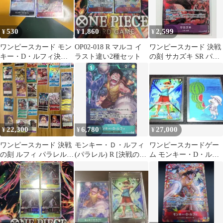
530
1,860
2,599
¥
¥
¥
ワンピースカード モン
OP02-018 R マルコ イ
ワンピースカード 決戦
キー・D・ルフィ決戦
ラスト違い2種セット
の刻 サカズキ SR パラ
の刻 2枚セット
レル 白ひげSR他Ｒ４枚
UC７枚
22,300
6,780
27,000
¥
¥
¥
ワンピースカード 決戦
モンキー・Ｄ・ルフィ
ワンピースカードゲー
の刻 ルフィ パラレル
(パラレル) R [決戦の
ム モンキー・D・ルフ
エースSEC 4コン多数
刻] OP16-034 ワンピー
ィOP16-022 ナツコミワ
スカードゲーム
ンピース