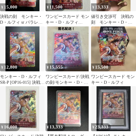
15,000
11,500
13,333
¥
¥
¥
決戦の刻 モンキー・
ワンピースカード モン
値引き交渉可 決戦の
D・ルフィ sr パラレル
キー・D・ルフィ
刻 モンキー・D・ル
完全美品
OP16-015
フィ sr パラレル
12,800
15,555
15,500
¥
¥
¥
モンキー・D・ルフィ
ワンピースカード/決戦
ワンピースカード モン
SR-P [OP16-015] 決戦の
の刻/モンキー・D・ル
キー・D・ルフィ
刻
フィ /パラレル
16,000
13,333
23,333
¥
¥
¥