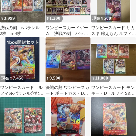
3,999
1,200
500
¥
¥
現在 ¥
決戦の刻 rパラレル
ワンピースカードゲー
ワンピースカード サカ
2枚 sr 4枚
ム 決戦の刻 パラレ
ズキ 錦えもん ルフィ 3
ル SR R まとめ売り
枚セット 決戦の刻
7,450
9,500
11,000
現在 ¥
¥
¥
ワンピースカード ル
決戦の刻 ワンピースカ
ワンピースカード モン
フィSRパラレル含む
ード ポートガス・D・
キー・D・ルフィ SRパ
1box開封セット
エース OP16-118 他ま
ラレル OP16-015
とめ