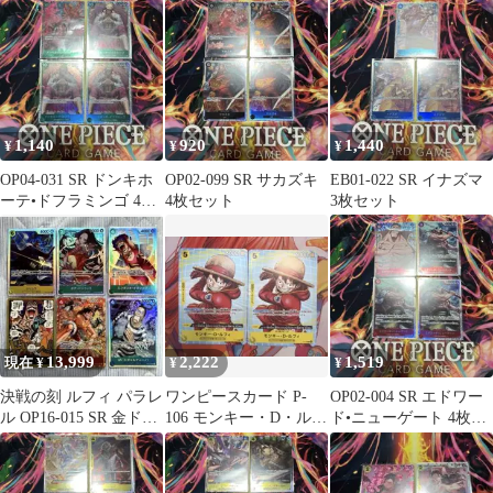
ト
1,140
920
1,440
¥
¥
¥
OP04-031 SR ドンキホ
OP02-099 SR サカズキ
EB01-022 SR イナズマ
ーテ•ドフラミンゴ 4枚
4枚セット
3枚セット
セット
13,999
2,222
1,519
現在 ¥
¥
¥
決戦の刻 ルフィ パラレ
ワンピースカード P-
OP02-004 SR エドワー
ル OP16-015 SR 金ドン
106 モンキー・D・ルフ
ド•ニューゲート 4枚セ
Mr.3 他
ィ プロモ限定品 2枚セ
ット
ット