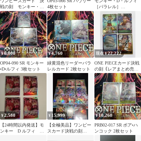
ワンピースカード 決
OP03-066 SR パウリー
モンキー・D・ルフィ
戦の刻 モンキー・
4枚セット
［パラレル］
D・ルフィ SRパラレ
（Bashikou） SR OP16-
ル
015_266
6,000
4,760
22,222
¥
¥
現在 ¥
OP04-090 SR モンキー
緑黄混色リーダーパラ
ONE PIECEカード決戦
•D•ルフィ 3枚セット
レルカード 2枚セット
の刻｟レアまとめ売
り｠ルフィリーパラ(24
枚)
2,580
15,999
10,260
¥
¥
¥
【24時間以内発送】モ
【全極美品】ワンピー
PRB02-017 SR ボア•ハ
ンキー D ルフィ
スカード決戦の刻
ンコック 2枚セット
SR 決戦の刻
SEC.Rパラレルまとめ