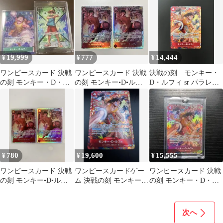
売り
19,999
777
14,444
¥
¥
¥
ワンピースカード 決戦
ワンピースカード 決戦
決戦の刻 モンキー・
の刻 モンキー・D・ル
の刻 モンキー•D•ルフ
D・ルフィ sr パラレ
フィ リーダー パラレル
ィ SR
ル おまけ5枚（写真参
Rパラレル
考）
780
19,600
15,555
¥
¥
¥
ワンピースカード 決戦
ワンピースカードゲー
ワンピースカード 決戦
の刻 モンキー•D•ルフ
ム 決戦の刻 モンキー・
の刻 モンキー・D・ル
ィ SR 2枚セット
D・ルフィ SR パラレル
フィ SRパラレル
レア
次へ