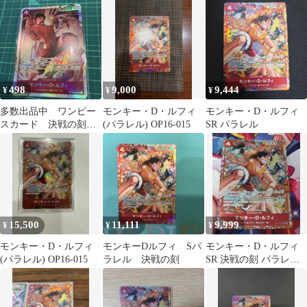
フィ SR(パラレ
OP16-015
ル)OP16-015
498
9,000
9,444
¥
¥
¥
多数出品中 ワンピー
モンキー・D・ルフィ
モンキー・D・ルフィ
スカード 決戦の刻
(パラレル) OP16-015
SR パラレル
モンキー Dルフィ
15,500
11,111
9,999
¥
¥
¥
モンキー・D・ルフィ
モンキーDルフィ Sパ
モンキー・D・ルフィ
(パラレル) OP16-015
ラレル 決戦の刻
SR 決戦の刻 パラレル
OP16-015 ワンピースカ
ード