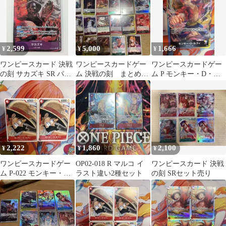
2,599
5,000
1,666
¥
¥
¥
ワンピースカード 決戦
ワンピースカードゲー
ワンピースカードゲー
の刻 サカズキ SR パラ
ム 決戦の刻 まとめ売
ム P モンキー・D・ル
レル 白ひげSR他Ｒ４枚
り パラレル他サカズ
フィ プロモ限定品 大会
UC７枚
キ ヤマト、ルフィ
限定品
2,222
1,860
2,100
¥
¥
¥
ワンピースカードゲー
OP02-018 R マルコ イ
ワンピースカード 決戦
ム P-022 モンキー・
ラスト違い2種セット
の刻 SRセット売り
D・ルフィ 2枚セット
限定品