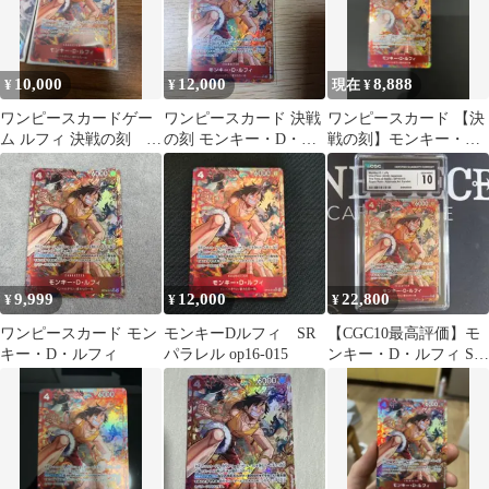
10,000
12,000
8,888
¥
¥
現在 ¥
ワンピースカードゲー
ワンピースカード 決戦
ワンピースカード 【決
ム ルフィ 決戦の刻 パ
の刻 モンキー・D・ル
戦の刻】モンキー・
ラレル
フィ SRパラレル OP16-
D・ルフィ SRパラレル
015
9,999
12,000
22,800
¥
¥
¥
ワンピースカード モン
モンキーDルフィ SR
【CGC10最高評価】モ
キー・D・ルフィ
パラレル op16-015
ンキー・D・ルフィ SR
パラレル