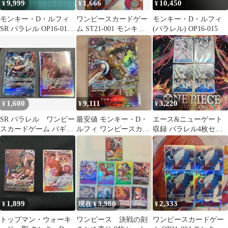
9,999
1,666
10,450
¥
¥
¥
モンキー・D・ルフィ
ワンピースカードゲー
モンキー・D・ルフィ
SR パラレル OP16-015
ム ST21-001 モンキ
(パラレル) OP16-015
決戦の刻 他
ー・D・ルフィ リーダ
ー 限定品
1,600
9,111
3,220
¥
¥
¥
SR パラレル ワンピー
最安値 モンキー・D・
エース&ニューゲート
スカードゲーム バギー
ルフィ ワンピースカー
収録 パラレル4枚セッ
とおまけ✴︎
ドゲーム パラレル 決戦
ト
の刻 SR
1,899
3,980
2,333
¥
現在 ¥
¥
トップマン・ウォーキ
ワンピース 決戦の刻
ワンピースカードゲー