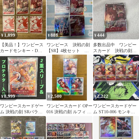
ル 決戦の刻
1,899
888
444
¥
¥
¥
【美品！】ワンピース
ワンピース 決戦の刻
多数出品中 ワンピー
カードモンキー・D・
【SR】4枚セット ル
スカード 決戦の刻
ルフィ6枚セット
フィ サカズキ ヤマ
モンキー Dルフィ
ONEPIECECARD
ト バギー
8,999
2,500
2,222
¥
¥
¥
ワンピースカードゲー
ワンピースカード OPー
ワンピースカードゲー
ム 決戦の刻 SRパラレ
016 決戦の刻 ルフィ R
ム ST10-006 モンキ
ル ルフィ OP16-015
パラレル SRハンコック
ー・D・ルフィ SR 4枚
セット