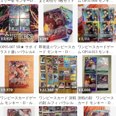
ュリー聖 モンキーDル
まとめ売り 9枚セット
ム OP31-004 モンキ
フィ ワンピースカード
ー・D・ルフィ 4枚セッ
ト
3,920
599
1,111
¥
¥
¥
OP05-007 SR★ サボ イ
即発送☆ワンピースカ
ワンピースカードゲー
ラスト違いパラレル4枚
ード モンキー・D・ル
ム OP14-013 モンキ
セット
フィ バギー 決戦の刻 2
ー・D・ルフィ SR 4枚
枚セットSR
セット
9,970
22,300
4,000
¥
¥
¥
ワンピースカードゲー
ワンピースカード 決戦
決戦の刻 ワンピース
ム モンキー・D・ルフ
の刻 ルフィ パラレル
カード モンキー・D・
ィ SR OP16-015 美品
エースSEC 4コン多数
ルフィ パラレル 4枚
セット