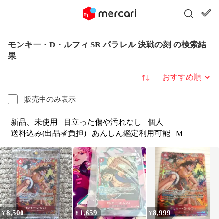
モンキー・D・ルフィ SR パラレル 決戦の刻 の検索結
果
並び替え
販売中のみ表示
新品、未使用
目立った傷や汚れなし
個人
送料込み(出品者負担)
あんしん鑑定利用可能
M
8,500
1,659
8,999
¥
¥
¥