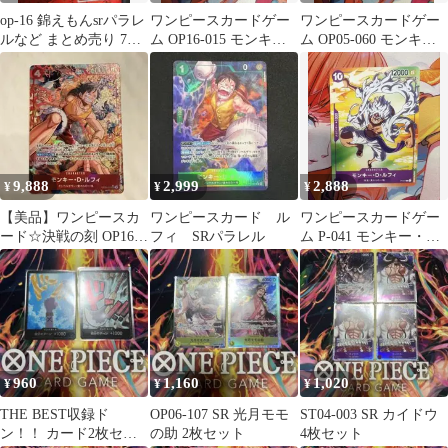
op-16 錦えもんsrパラレ
ワンピースカードゲー
ワンピースカードゲー
ルなど まとめ売り 7枚
ム OP16-015 モンキ
ム OP05-060 モンキ
セット
ー・D・ルフィ パラレ
ー・D・ルフィ リーダ
ル
ー 限定品
9,888
2,999
2,888
¥
¥
¥
【美品】ワンピースカ
ワンピースカード ル
ワンピースカードゲー
ード☆決戦の刻 OP16-
フィ SRパラレル
ム P-041 モンキー・
015 パラレル
D・ルフィ プロモ限定
品
960
1,160
1,020
¥
¥
¥
THE BEST収録ド
OP06-107 SR 光月モモ
ST04-003 SR カイドウ
ン！！ カード2枚セッ
の助 2枚セット
4枚セット