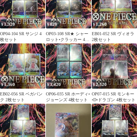
1,320
820
1,260
¥
¥
¥
OP04-104 SR サンジ 4
OP03-108 SR★ シャー
EB01-052 SR ヴィオラ
枚セット
ロット•クラッカー 4枚
2枚セット
セット
1,360
3,420
2,320
¥
¥
¥
EB02-056 SR ベガパン
OP06-035 SR ホーディ•
OP07-015 SR モンキー
ク 2枚セット
ジョーンズ 4枚セット
•D•ドラゴン 4枚セット