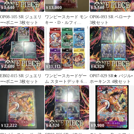
1,640
13,000
3,340
¥
¥
¥
OP08-105 SR ジュエリ
ワンピースカード モン
OP06-093 SR ペローナ
ー•ボニー 3枚セット
キー・D・ルフィ
3枚セット
OP06-015 SR パラレ
ル 美品
2,480
11,111
4,320
¥
¥
¥
EB02-015 SR ジュエリ
ワンピースカードゲー
OP07-029 SR★ バジル•
ー•ボニー 3枚セット
ム スタートデッキ 6種
ホーキンス 4枚セット
セット 新品未使用 未開
封品
12,222
4,320
9,900
¥
¥
¥