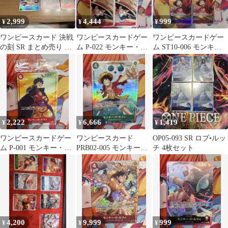
2,999
4,444
999
¥
¥
¥
ワンピースカード 決戦
ワンピースカードゲー
ワンピースカードゲー
の刻 SR まとめ売り モ
ム P-022 モンキー・
ム ST10-006 モンキ
ンキー・D・ルフィ 他
D・ルフィ 4枚セット
ー・D・ルフィ 4枚セッ
限定品
ト
2,222
6,666
1,419
¥
¥
¥
ワンピースカードゲー
ワンピースカード
OP05-093 SR ロブ•ルッ
ム P-001 モンキー・
PRB02-005 モンキー・
チ 4枚セット
D・ルフィ プロモ限定
D・ルフィ パラレル 限
品 未開封品
定品
4,200
9,999
999
¥
¥
¥