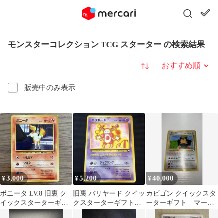
モンスターコレクション TCG スターター の検索結果
並び替え
販売中のみ表示
3,000
5,200
40,000
¥
¥
¥
ポニータ LV.8 旧裏 ク
旧裏 バリヤード クイッ
カビゴン クイックスタ
イックスターターギフ
クスターターギフト
ーターギフト マーク
ト マーク無し
マークなし Mr. Mime
なし