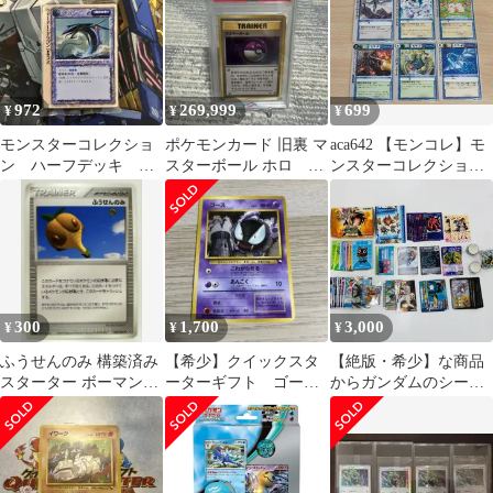
972
269,999
699
¥
¥
¥
モンスターコレクショ
ポケモンカード 旧裏 マ
aca642 【モンコレ】モ
ン ハーフデッキ 未
スターボール ホロ
ンスターコレクション
開封
PSA10 世界に225枚
TCG ユニットカード6
枚セット まとめ売り
300
1,700
3,000
¥
¥
¥
ふうせんのみ 構築済み
【希少】クイックスタ
【絶版・希少】な商品
スターター ボーマンダ
ーターギフト ゴース
からガンダムのシール
デッキ 053/054
マークなし 旧裏 ポ
までいろいろ (志)A-
ケモンカード
306