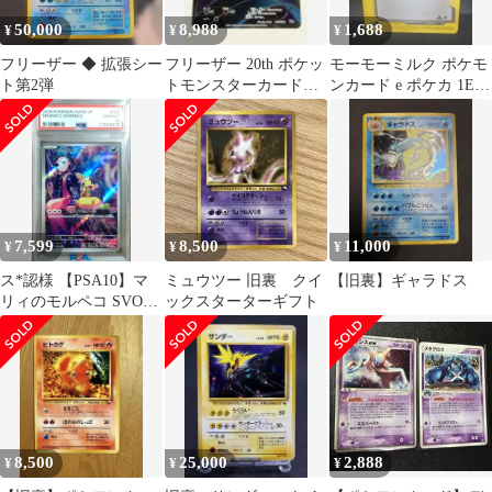
50,000
8,988
1,688
¥
¥
¥
フリーザー ◆ 拡張シー
フリーザー 20th ポケッ
モーモーミルク ポケモ
ト第2弾
トモンスターカードゲ
ンカード e ポケカ 1ED
ーム スターターパック
トレカ 029/029
7,599
8,500
11,000
¥
¥
¥
ス*認様 【PSA10】マ
ミュウツー 旧裏 クイ
【旧裏】ギャラドス
リィのモルペコ SVOM
ックスターターギフト
スターターセットex
8,500
25,000
2,888
¥
¥
¥