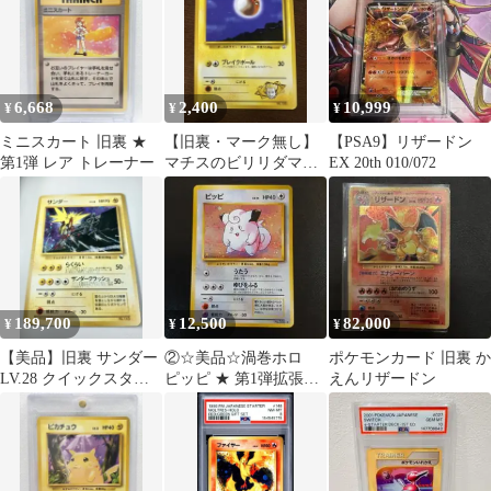
6,668
2,400
10,999
¥
¥
¥
ミニスカート 旧裏 ★
【旧裏・マーク無し】
【PSA9】リザードン
第1弾 レア トレーナー
マチスのビリリダマ
EX 20th 010/072
LV.15 ポケモンジム第2
弾
189,700
12,500
82,000
¥
¥
¥
【美品】旧裏 サンダー
②☆美品☆渦巻ホロ
ポケモンカード 旧裏 か
LV.28 クイックスター
ピッピ ★ 第1弾拡張パ
えんリザードン
ターギフト マークなし
ック