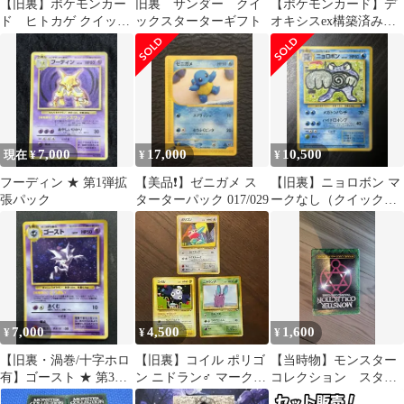
【旧裏】ポケモンカー
旧裏 サンダー クイ
【ポケモンカード】デ
ド ヒトカゲ クイック
ックスターターギフト
オキシスex構築済みス
スターターギフト
ターター デオキシスデ
ッキ メタグロス
7,000
17,000
10,500
現在 ¥
¥
¥
フーディン ★ 第1弾拡
【美品❗️】ゼニガメ ス
【旧裏】ニョロボン マ
張パック
ターターパック 017/029
ークなし（クイックス
ターターギフト）
7,000
4,500
1,600
¥
¥
¥
【旧裏・渦巻/十字ホロ
【旧裏】コイル ポリゴ
【当時物】モンスター
有】ゴースト ★ 第3弾
ン ニドラン♂ マークな
コレクション スター
拡張パック 化石の秘密
し 3枚セット
ターパック トレーデ