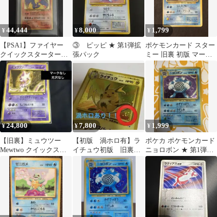
44,444
8,000
1,799
¥
¥
¥
【PSA1】ファイヤー
③ ピッピ ★ 第1弾拡
ポケモンカード スター
クイックスターターギ
張パック
ミー 旧裏 初版 マーク
フト 旧裏 マークな
なし 第1弾拡張 旧裏面
し
ポケカ
24,800
7,800
1,999
¥
¥
¥
【旧裏】ミュウツー
【初版 渦ホロ有】ラ
ポケカ ポケモンカード
Mewtwo クイックスタ
イチュウ初版 旧裏マ
ニョロボン ★ 第1弾拡
ーターギフト マークな
ークなしPMCG第3弾ス
張パック
し
ターターパック