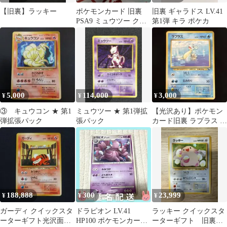
【旧裏】ラッキー
ポケモンカード 旧裏
旧裏 ギャラドス LV.41
PSA9 ミュウツー クイ
第1弾 キラ ポケカ
ックスターターギフト
5,000
114,000
3,000
¥
¥
¥
③ キュウコン ★ 第1
ミュウツー ★ 第1弾拡
【光沢あり】ポケモン
弾拡張パック
張パック
カード旧裏 ラプラス ク
イックスターターギフ
ト
188,888
300
23,999
¥
¥
¥
ガーディ クイックスタ
ドラピオン LV.41
ラッキー クイックスタ
ーターギフト光沢面な
HP100 ポケモンカード
ーターギフト 旧裏