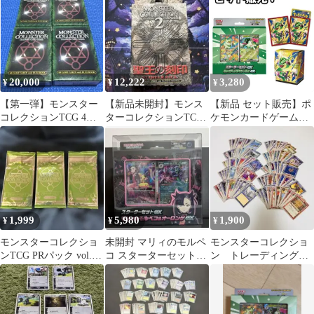
ィングカードゲーム
20,000
12,222
3,280
¥
¥
¥
【第一弾】モンスター
【新品未開封】モンス
【新品 セット販売】ポ
コレクションTCG 4箱
ターコレクションTCG
ケモンカードゲーム
まとめ売り 未使用
聖王の刻印スターター
MEGA スターターセッ
パック
トex ニャオハ＆マスカ
ーニャex ＆ デッキシー
ルド プレミアム・グロ
ス メガレックウザ ＆
デッキケース メガレッ
クウザ
1,999
5,980
1,900
¥
¥
¥
モンスターコレクショ
未開封 マリィのモルペ
モンスターコレクショ
ンTCG PRパック vol.5
コ スターターセットex
ン トレーディングカ
3パック
マリィのモルペコ&オ
ードゲーム
ーロンゲ