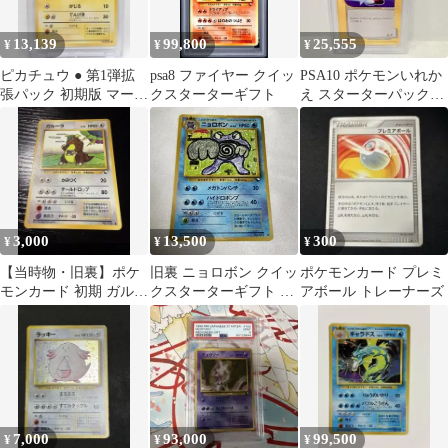
13,139
99,800
25,555
¥
¥
¥
ピカチュウ ● 第1弾拡
psa8 ファイヤー クイッ
PSA10 ポケモンいれか
張パック 初期版 マーク
クスターターギフト
え スターターパック
あり
027/029
3,000
13,500
300
¥
¥
¥
【当時物・旧裏】ポケ
旧裏 ニョロボン クイッ
ポケモンカード プレミ
モンカード 初期 ガルー
クスターターギフト 光
アボール トレーナーズ
ラ ●マーク（コモン
沢あり コロコロプロモ
版）
拡張シート
7,000
93,000
99,500
¥
¥
¥