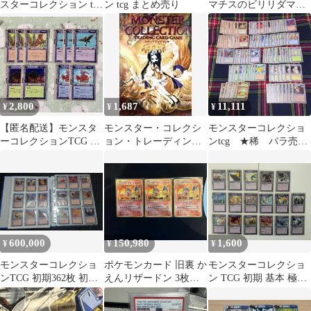
スターコレクション tcg
ン tcg まとめ売り
マチスのビリリダマ
初期 初版
LV.12 ポケモンジム第2
弾
2,800
1,687
11,111
¥
¥
¥
【匿名配送】モンスタ
モンスター・コレクシ
モンスターコレクショ
ーコレクションTCG タ
ョン・トレーディン
ンtcg ★稀 バラ売
イプ「パーツ」関連
グ・カードゲームステ
り ３枚300円〜
２６枚セット
ッ
600,000
150,980
1,600
¥
¥
¥
モンスターコレクショ
ポケモンカード 旧裏 か
モンスターコレクショ
ンTCG 初期362枚 初版
えんリザードン 3枚
ン TCG 初期 基本 極
美品
pokemon Charizard
稀、稀 風属性セット モ
ンコレ