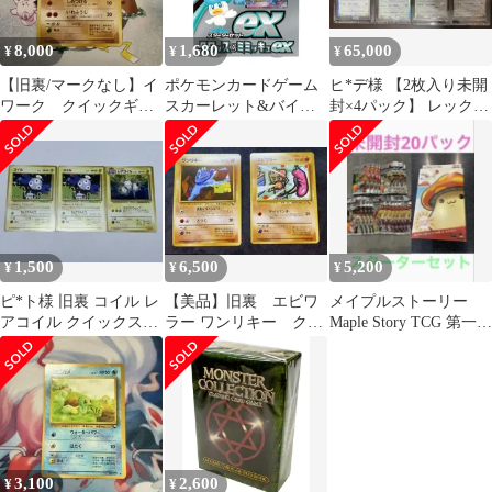
8,000
1,680
65,000
¥
¥
¥
【旧裏/マークなし】イ
ポケモンカードゲーム
ヒ*デ様 【2枚入り未開
ワーク クイックギフ
スカーレット&バイオ
封×4パック】 レックウ
トスターターセット
レット スターターセッ
ザ プロモ 003/s_p
トex クワッス&ミミッ
キュex 新品未開封
1,500
6,500
5,200
¥
¥
¥
ピ*ト様 旧裏 コイル レ
【美品】旧裏 エビワ
メイプルストーリー
アコイル クイックスタ
ラー ワンリキー クイ
Maple Story TCG 第一弾
ーターギフト 3点セッ
ックスターターギフ
韓国語 スターター
ト ポケモ
ト ポケモンカード
3,100
2,600
¥
¥