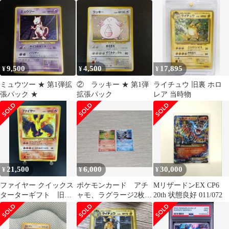
し ポケモンカード 旧
ゲームDP エントリーパ
マークなし
裏
ック
9,500
4,500
17,895
¥
¥
¥
ミュウツー ★ 第1弾拡
② ラッキー ★ 第1弾
ライチュウ 旧裏 ホロ
張パック ★
拡張パック
レア 当時物
21,500
6,000
30,000
¥
¥
¥
ファイヤー クイックス
ポケモンカード アチ
MリザードンEX CP6
ターターギフト 旧
ャモ、ラグラージ2枚セ
20th 状態良好 011/072
裏 マーク無し
ット