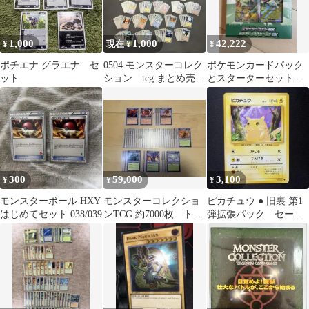
1,000
1,000
42,222
¥
現在 ¥
¥
ポチエナ グラエナ セ
0504 モンスターコレク
ポケモンカードパック
ット
ション tcg まとめ売り
とスターターセットと
约199枚 現状品
スターターデッキ100等
まとめ売り
300
59,000
3,100
¥
¥
¥
モンスターボール HXY
モンスターコレクショ
ピカチュウ ● 旧裏 第1
はじめてセット 038/039
ンTCG 約7000枚 トレ
弾拡張パック セール
ーディングカード 大量
65
セット