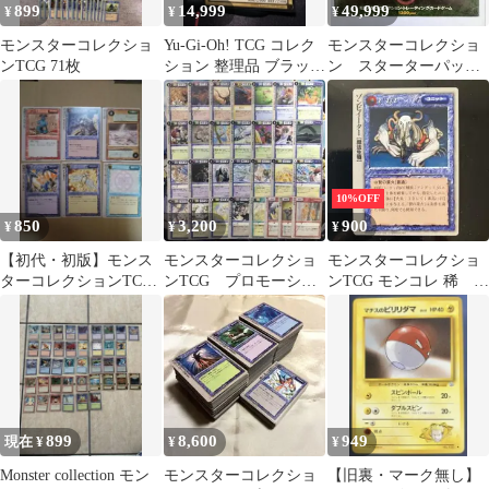
899
14,999
49,999
¥
¥
¥
モンスターコレクショ
Yu-Gi-Oh! TCG コレク
モンスターコレクショ
ンTCG 71枚
ション 整理品 ブラック
ン スターターパッ
マジシャン レリーフ
ク 未開封
10%OFF
850
3,200
900
¥
¥
¥
【初代・初版】モンス
モンスターコレクショ
モンスターコレクショ
ターコレクションTCG
ンTCG プロモーショ
ンTCG モンコレ 稀 10
稀カード 左下マーク赤
ンカード 29枚セット
枚
6枚セット
899
8,600
949
現在 ¥
¥
¥
Monster collection モン
モンスターコレクショ
【旧裏・マーク無し】