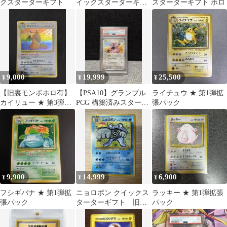
クスターターギフト
イックスターターギフ
スターターギフト ホロ
ト
9,000
19,999
25,500
¥
¥
¥
【旧裏モンボホロ有】
【PSA10】グランブル
ライチュウ ★ 第1弾拡
カイリュー ★ 第3弾拡
PCG 構築済みスタータ
張パック
張パック 化石の秘密
ー オーダイルex★水
9,900
14,999
6,900
¥
¥
¥
フシギバナ ★ 第1弾拡
ニョロボン クイックス
ラッキー ★ 第1弾拡張
張パック
ターターギフト 旧
パック
裏 マークなし