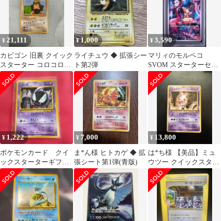
21,111
1,000
3,590
¥
¥
¥
カビゴン 旧裏 クイック
ライチュウ ◆ 拡張シー
マリィのモルペコ
スターター コロコロコ
ト第2弾
SVOM スターターセッ
ミックコンテスト入賞
トex マリィのモルペ
マーク無
コ psa9
1,222
7,000
13,800
¥
¥
¥
ポケモンカード クイ
ま*ん様 ヒトカゲ ◆ 拡
は*ち様 【美品】ミュ
ックスターターギフト
張シート第1弾(青版)
ウツー クイックスター
ゴース マークなし
ターギフト センタリン
グPSA10相