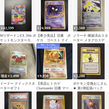
42,599
24,999
1,500
¥
¥
¥
MリザードンEX 20th ポ
【希少美品】旧裏 ポ
ジラーチ 構築済みスタ
ケットモンスターカー
ケカ ゴースト クイッ
ーター メタグロスデッ
ドゲーム スターターパ
クスターター マーク
キ 006/019 1EDITION
ック …
なし
1,498
9,950
2,200
現在 ¥
¥
¥
ドードー クイックスタ
【美品ヒトカゲ
ポケモン交換おじさん
ーターギフト
Charmander 旧裏 マーク
★ 第1弾拡張パック
なし クイックスタータ
ーギフト