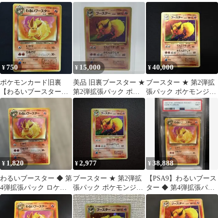
グル 旧裏 十字 キ
ンジャングル
ト団
ラ 希少
750
15,000
40,000
¥
¥
¥
ポケモンカード旧裏
美品 旧裏ブースター ★
ブースター ★ 第2弾拡
【わるいブースター】
第2弾拡張パック ポケ
張パック ポケモンジャ
第4弾拡張パック ロケ
モンジャングル
ングル
ット団
1,820
2,977
38,888
¥
¥
¥
わるいブースター ◆ 第
ブースター ★ 第2弾拡
【PSA9】わるいブース
4弾拡張パック ロケッ
張パック ポケモンジャ
ター ◆ 第4弾拡張パッ
ト団
ングル ①
ク ロケット団 旧裏