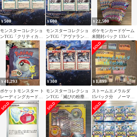
500
600
22,500
¥
¥
¥
モンスターコレクショ
モンスターコレクショ
ポケモンカードゲーム
ンTCG「クリティカ
ンTCG「アヴァラン
未開封パック 133パッ
ル」並（♢）3枚セット
チ」並（♢）3枚セット
クまとめ売り
41,293
300
1,899
¥
¥
¥
ポケットモンスター ト
モンスターコレクショ
ストームエメラルダ
レーディングカードゲ
ンTCG「滅びの粉塵」
15パック分 ノーマル
ーム 初心者用 プレゼン
頻繁（△）3枚セット
カード
ト セット カードなし、
ビデオテープあり