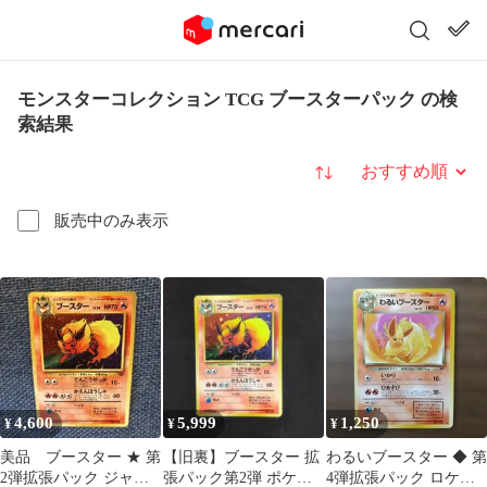
モンスターコレクション TCG ブースターパック の検
索結果
並び替え
販売中のみ表示
4,600
5,999
1,250
¥
¥
¥
美品 ブースター ★ 第
【旧裏】ブースター 拡
わるいブースター ◆ 第
2弾拡張パック ジャン
張パック第2弾 ポケモ
4弾拡張パック ロケッ