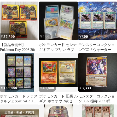
ンカード 29枚セット
Vaporeon
ドゲーム 9パック vol.6
57,500
444
300
¥
¥
¥
【新品未開封】
ポケモンカード セレナ
モンスターコレクショ
Pokémon Day 2026 30th
ギギアル プリン ラブカ
ンTCG「ウォーター・
BOX 海外版
ス 4枚セット
ディスラプト」頻繁
（△）3枚セット
138,888
49,800
3,333
¥
¥
¥
ポケモンカード テラス
ポケモンカード 旧裏 ル
モンスターコレクショ
タルフェスex SAR 9枚
ギア ホウオウ 2枚セッ
ンTCG 極稀 20th 祈り
セット ディスプレイフ
ト pokemon
の夢魔メリディアーナ
レーム付