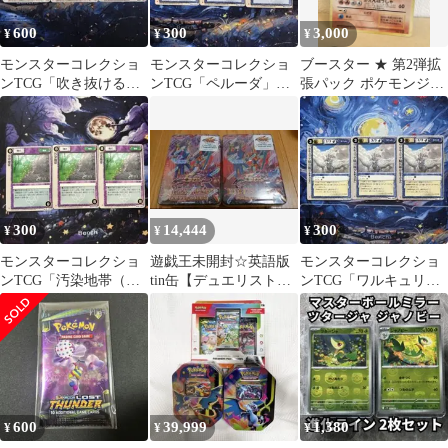
600
300
3,000
¥
¥
¥
モンスターコレクショ
モンスターコレクショ
ブースター ★ 第2弾拡
ンTCG「吹き抜ける
ンTCG「ペルーダ」並
張パック ポケモンジャ
風」頻繁（△）3枚セッ
（♢）3枚セット
ングル
ト
300
14,444
300
¥
¥
¥
モンスターコレクショ
遊戯王未開封☆英語版
モンスターコレクショ
ンTCG「汚染地帯（初
tin缶【デュエリストパ
ンTCG「ワルキュリア
版）」頻繁（△）3枚セ
ックコレクション】2缶
騎兵隊（初版）」頻繁
ット
セット
（△）3枚セット
600
39,999
1,380
¥
¥
¥