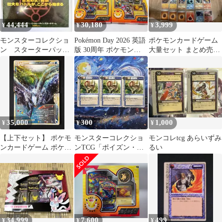
44,444
30,180
3,999
¥
¥
¥
モンスターコレクショ
Pokémon Day 2026 英語
ポケモンカードゲーム
ン スターターパッ
版 30周年 ポケモン
大量セット まとめ売り
ク 未開封
260726
30枚
35,000
300
1,000
¥
¥
¥
【上下セット】 ポケモ
モンスターコレクショ
モンコレtcg あらいずみ
ンカードゲーム ポケカ
ンTCG「ポイズン・セ
るい
ルギアLEGEND R L1-
ンティピード」並
029 + L1-030 L1 拡張パ
（♢）3枚セット
ック「ソウルシルバー
コレクション」 トレカ
TCG 264
34,999
7,600
499
¥
¥
¥