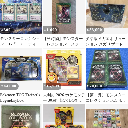
300
1,600
53,000
¥
¥
¥
モンスターコレクショ
【当時物】モンスター
英語版メガエボリュー
ンTCG「エア・ディス
コレクション スター
ション メガリザードン
ラプト」頻繁（△）3枚
ターパック トレーデ
Xex ウルトラプレミア
セット
ィングカードゲーム
ムコレクション
44,000
15,999
20,000
¥
¥
¥
Pokemon TCG Trainer's
未開封 2026 ポケモンデ
【第一弾】モンスター
LegendaryBox
ー 30周年記念 BOX ピ
コレクションTCG 4箱
カチュウプロモ付
まとめ売り 未使用