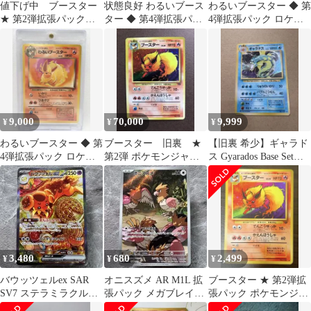
値下げ中 ブースター
状態良好 わるいブース
わるいブースター ◆ 第
★ 第2弾拡張パック
ター ◆ 第4弾拡張パッ
4弾拡張パック ロケッ
ジャングル 旧裏 ホ
ク ロケット団 旧裏
ト団 旧裏
ロ holo
9,000
70,000
9,999
¥
¥
¥
わるいブースター ◆ 第
ブースター 旧裏 ★
【旧裏 希少】ギャラド
4弾拡張パック ロケッ
第2弾 ポケモンジャン
ス Gyarados Base Set
ト団
グル 国内正規品 ポ
Japanese
ケモンカード
3,480
680
2,499
¥
¥
¥
バウッツェルex SAR
オニスズメ AR M1L 拡
ブースター ★ 第2弾拡
SV7 ステラミラクル
張パック メガブレイブ
張パック ポケモンジャ
129/102 1進化 ポケカ
074/063 たね ポケカ
ングル 旧裏ポケモンカ