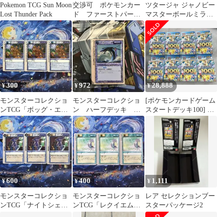
Pokemon TCG Sun Moon
交渉可 ポケモンカー
ツタージャ ジャノビー
Lost Thunder Pack
ド ファーストパート
マスターボールミラー
ナーコレクション、メ
2枚セット 進化ライン
ガリザードン缶セット
ポケカ
300
972
28,888
¥
¥
¥
モンスターコレクショ
モンスターコレクショ
[ポケモンカードゲーム
ンTCG「ボッグ・エレ
ン ハーフデッキ 未
スタートデッキ100] 8
メンタル」頻繁（△）3
開封
個セット
枚セット
600
400
1,111
¥
¥
¥
モンスターコレクショ
モンスターコレクショ
レア セレクションブー
ンTCG「ナイトシェイ
ンTCG「レクイエム」
スターパッケージ2
ド」頻繁（△）3枚セッ
頻繁（△）3枚セット