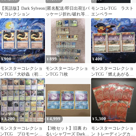
【英語版】Dark Sylveon
[匿名配送/即日出荷][パ
モンコレTCG ラスト
V コレクション
ッケージ折れ/破れ等あ
エンペラー
り] [英語版] 海外限定
Pokémon Day 2026
Collection ポケモンデイ
2026 コレクション 30周
年記念ボックス 30周年
ピカチュウプロモ&記
念コイン入り ポケモン
900
899
400
¥
¥
¥
デー
モンスターコレクショ
モンスターコレクショ
モンスターコレクショ
ンTCG「大砂蟲（初
ンTCG 71枚
ンTCG「燃えあがる
版）」稀（⭐︎）３枚セッ
炎」並（♢）3枚セット
ト
3,200
4,999
5,300
¥
¥
¥
モンスターコレクショ
【3枚セット】旧裏 わ
モンスターコレクショ
ンTCG プロモーショ
るいシャワーズ Dark
ン トレーディングカー