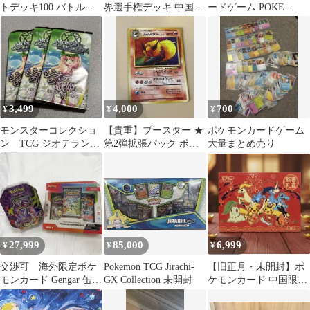
トデッキ100 バトルコ
界選手権デッキ 中国
ードゲーム POKE
レクション 2個セット
LIAO FU GUAN選手
BALL TIN ムーンボー
ル
3,499
4,000
700
¥
¥
¥
モンスターコレクショ
【貴重】ブースター ★
ポケモンカードゲーム
ン TCG ジオテランの
第2弾拡張パック ポケ
大量まとめ売り
歌姫 ブースターパッ
モンジャングル 旧裏
ク
27,999
85,000
6,999
¥
¥
¥
交渉可 海外限定ポケ
Pokemon TCG Jirachi-
【旧正月・未開封】ポ
モンカード Gengar 缶 &
GX Collection 未開封
ケモンカード 中国限定
ファーストパートナー
2026年 新春ギフトボッ
セット
クス 春節