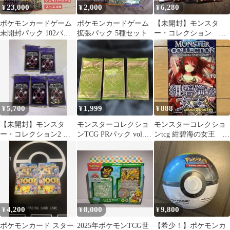
23,000
2,000
6,280
¥
¥
¥
ポケモンカードゲーム
ポケモンカードゲーム
【未開封】モンスタ
未開封パック 102パッ
拡張パック 5種セット
ー・コレクション ア
クまとめ売り
ルフレアの不死鳥 ブ
ースターパック 10個
5,700
1,999
888
¥
¥
¥
【未開封】モンスタ
モンスターコレクショ
モンスターコレクショ
ー・コレクション2 ブ
ンTCG PRパック vol.5
ンtcg 紺碧海の女王 １
ースターパック 5パッ
3パック
パック 未開封
ク
4,200
8,000
9,800
¥
¥
¥
ポケモンカード スター
2025年ポケモンTCG世
【希少！】ポケモンカ