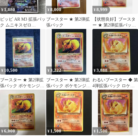
1,880
8,000
8,999
¥
¥
¥
ピッピ AR M3 拡張パッ
ブースター ★ 第2弾拡
【状態良好】ブースタ
ク ムニキスゼロ
張パック
ー ★ 第2弾拡張パック
086/080 たね ポケカ
イラスト外ホロパター
ン有り 旧裏
10,500
3,222
3,888
¥
¥
¥
ブースター ★ 第2弾拡
ブースター ★ 第2弾拡
わるいブースター ◆ 第
張パック ポケモンジャ
張パック ポケモンジャ
4弾拡張パック ロケッ
ングル
ングル
ト団 ポケモンカー
ド 旧裏
6,000
1,500
1,500
¥
¥
¥