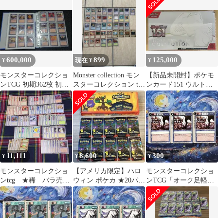
ト
600,000
899
125,000
¥
現在 ¥
¥
モンスターコレクショ
Monster collection モン
【新品未開封】ポケモ
ンTCG 初期362枚 初版
スターコレクション tcg
ンカード151 ウルトラ
美品
初期 初版
プレミアムコレクショ
ン シュリンク付
11,111
8,600
300
¥
¥
¥
モンスターコレクショ
【アメリカ限定】ハロ
モンスターコレクショ
ンtcg ★稀 バラ売
ウィン ポケカ ★20パッ
ンTCG「オーク足軽
り ３枚300円〜
クセット★
団」頻繁（△）3枚セッ
ト