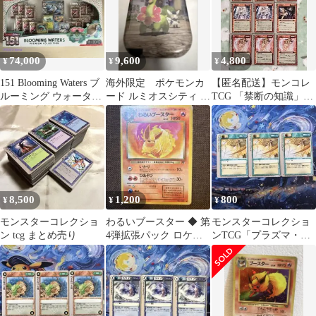
74,000
9,600
4,800
¥
¥
¥
151 Blooming Waters ブ
海外限定 ポケモンカ
【匿名配送】モンコレ
ルーミング ウォーター
ード ルミオスシティ ミ
TCG 「禁断の知識」系
英語 ポケモン
ニ缶 新品未開封
など 装備品 ２７枚
Pokemon
セット
8,500
1,200
800
¥
¥
¥
モンスターコレクショ
わるいブースター ◆ 第
モンスターコレクショ
ン tcg まとめ売り
4弾拡張パック ロケッ
ンTCG「プラズマ・イ
ト団
ンパクト」頻繁（△）3
枚セット