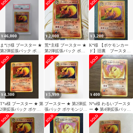
ード
46,000
2,000
3,200
¥
¥
¥
ま*け様 ブースター ★
荒*主様 ブースター ★
K*様 【ポケモンカー
第2弾拡張パック ポケ
第2弾拡張パック ポケ
ド】旧裏 ブースター
モンジャングル PSA9
モンジャングル
★ 第2弾拡張パック ポ
旧裏
ケモンジャン
4,300
5,999
400
¥
¥
¥
T*a様 ブースター ★ 第
ブースター ★ 第2弾拡
N*u様 わるいブースタ
2弾拡張パック ポケモ
張パック ポケモンジャ
ー ◆ 第4弾拡張パック
ンジャングル
ングル
ロケット団