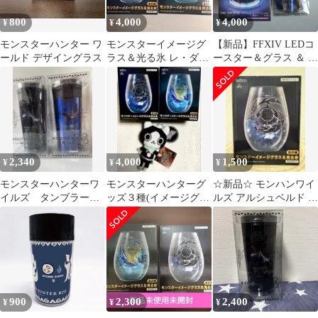
800
4,000
4,000
¥
¥
¥
モンスターハンター ワ
モンスターイメージグ
【新品】FFXIV LEDコ
ールド デザイングラス
ラス＆光る氷 レ・ダ
ースター＆グラス ＆ モ
ウ、アルシュベルドセ
ンハン タンブラー セッ
ット
ト
2,340
4,000
1,500
¥
¥
¥
モンスターハンターワ
モンスターハンターグ
☆新品☆ モンハンワイ
イルズ タンブラー 2
ッズ３種(イメージグラ
ルズ アルシュベルド 光
個セット
ス＆光る氷×２種、ミニ
るグラス
ぬいぐるみ)
900
2,300
2,400
¥
¥
¥