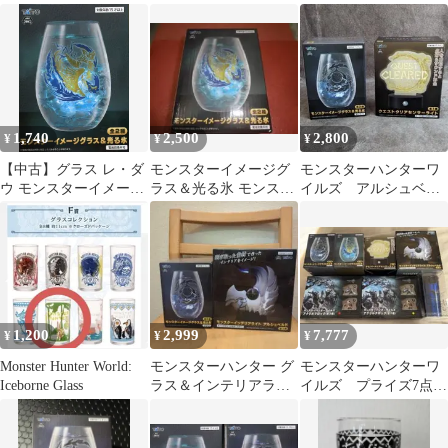
ージグラス＆光る氷
ージグラス＆光る氷 ア
ス 2セット
【アシュベルド】
ルシュベルド
1,740
2,500
2,800
¥
¥
¥
【中古】グラス レ・ダ
モンスターイメージグ
モンスターハンターワ
ウ モンスターイメージ
ラス＆光る氷 モンスタ
イルズ アルシュベル
グラス＆光る氷 「モン
ーハンターワイルズ
ドグラス＆クエストク
スターハンターワイル
レ・ダウ
リアセンサーライト
ズ」
1,200
2,999
7,777
¥
¥
¥
Monster Hunter World:
モンスターハンター グ
モンスターハンターワ
Iceborne Glass
ラス＆インテリアライ
イルズ プライズ7点セ
ト 2種セット
ット