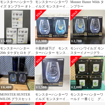
モンスターハンターラ
モンスターハンターワ
Monster Hunter Wilds タ
イズ タンブラー オト
イルズ モンスターイメ
ンブラー
モ/モンスター
ージグラス＆光る氷 2
種
5,000
2,300
2,780
¥
¥
¥
モンスターハンター
※最終値下げ モンス
モンハンワイルズ モン
20th タケダヒロキ グラ
ターハンター モンスタ
スターイメージグラス
ス
ーイメージグラス＆光
&光る氷 レ・ダウ&ア
る氷 2種セット
シュベルド
6,400
1,500
2,000
¥
¥
¥
MONSTER HUNTER
モンスターハンターワ
モンスターハンターワ
WILDS グラスセット
イルズ モンスターイメ
ールド 一番くじ グラ
ージグラス&光る氷
ス4種類セット