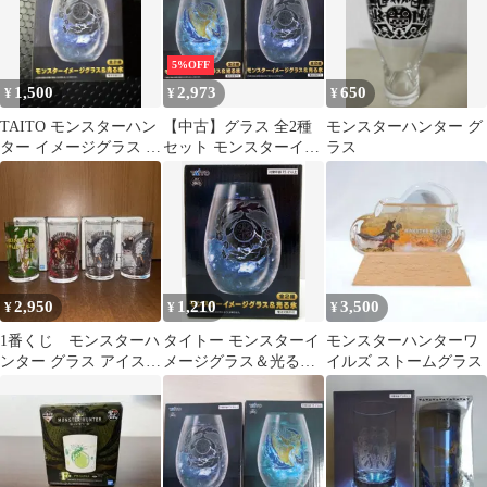
5%OFF
1,500
2,973
650
¥
¥
¥
TAITO モンスターハン
【中古】グラス 全2種
モンスターハンター グ
ター イメージグラス &
セット モンスターイメ
ラス
光る氷
ージグラス＆光る氷
「モンスターハンター
ワイルズ」
2,950
1,210
3,500
¥
¥
¥
1番くじ モンスターハ
タイトー モンスターイ
モンスターハンターワ
ンター グラス アイスボ
メージグラス＆光る氷
イルズ ストームグラス
ーン
アルシュベルド