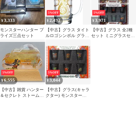
5%OFF
5%OFF
3,333
2,432
3,971
¥
¥
¥
モンスターハンター プ
【中古】グラス タイト
【中古】グラス 全2種
ライズ三点セット
ルロゴシンボル グラス
セット ミニグラスセッ
ジョッキ 「モンスター
ト 「モンスターハンタ
ハンターワイルズ」
ーポータブル3rd」
5%OFF
5%OFF
6,555
3,044
¥
¥
【中古】雑貨 ハンター
【中古】グラス(キャラ
＆セクレト ストームグ
クター) モンスターハ
ラス 「CAPCOM
ンターポータブル3rd
CAFE×モンスターハン
ミニグラスセットVol.2
ターワイルズ」
C