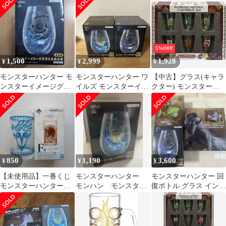
アルシュベルド
5%OFF
1,500
2,999
1,928
¥
¥
¥
モンスターハンター モ
モンスターハンター ワ
【中古】グラス(キャラ
ンスターイメージグラ
イルズ モンスターイメ
クター) モンスターハ
ス＆光る氷 アルシュ
ージグラス 2点セット
ンターポータブル3rd
ベルド
ミニグラスセットA
850
1,190
3,600
¥
¥
¥
【未使用品】一番くじ
モンスターハンター
モンスターハンター 回
モンスターハンターワ
モンハン モンスター
復ボトル グラス インテ
ールド：アイスボーン
イメージグラス＆光る
リアライト
F賞 グラス
氷 レ ダウ