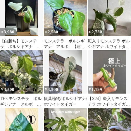
観葉植物
りカット苗
3,980
2,580
2,730
¥
¥
¥
【白勝ち】モンステ
モンステラ ボルシギ
斑入りモンステラ ボル
ラ ボルシギアナ ホ
アナ アルボ 【速
シギアナ ホワイトタイ
ワイトタイガー②アル
達・鉢ごと発送】
ガー フルムーン ハ
ボ【美株】
ーフムーン
3,500
3,500
1,199
¥
¥
¥
TH3 モンステラ ボル
観葉植物/ボルシギアナ/
【X24】斑入りモンス
ギシアナ アルボ ホ
ホワイトタイガー
テラ ホワイトタイガー
ワイトタイガー白斑
カット茎 成長点1つ
送料込み