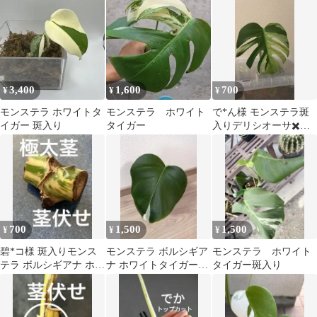
ー✨
3,400
1,600
700
¥
¥
¥
モンステラ ホワイトタ
モンステラ ホワイト
で*ん様 モンステラ斑
イガー 斑入り
タイガー
入りデリシオーサ✖️ボ
ルシギアナミント 葉の
み
700
1,500
1,500
¥
¥
¥
碧*コ様 斑入りモンス
モンステラ ボルシギア
モンステラ ホワイト
テラ ボルシギアナ ホワ
ナ ホワイトタイガー
タイガー斑入り
イトタイガー （カット
カット苗
茎）