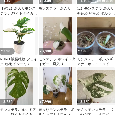
1,299
1,800
4,400
¥
¥
¥
【W12】斑入りモンス
モンステラ 斑入り
12】モンステラ 斑入り
テラ ホワイトタイガー
発芽済 発根済 ボルシギ
カット茎 成長点2つ
アナ ホワイトタイガー
匿名配送
2,980
3,980
3,000
¥
¥
¥
RUNO 観葉植物 フェイ
モンステラ/ホワイトタ
モンステラ ボルシギ
ク 造花 インテリア フ
イガー 斑入り
アナ ホワイトタイガ
ェイクグリーン 卓上 多
ー 茎伏せ 2株セット
肉植物(モンステラ・ホ
①
ワイトタイガー, 中)
3,780
7,999
3,280
¥
¥
¥
モンステラボルシギア
斑入りモンステラ ボ
斑入りモンステラ ボ
ナ ホワイトタイガ
ルシギアナホワイトタ
ルシギアナ ホワイト