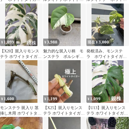
ー トップカット
イガー
タイガー 発根済み
新芽あり
1,099
3,980
3,000
¥
¥
現在 ¥
【X20】斑入りモンス
魅力的な斑入り柄 モ
発根済み、モンステ
テラ ホワイトタイガー
ンステラ ボルシギア
ラ ホワイトタイガ
カット茎 成長点1つ
ナ ホワイトタイガー
ー・タイコンスレーシ
ョン 2個セット
1,600
1,199
1,099
¥
¥
¥
モンステラ 斑入り 茎
【X25】斑入りモンス
【U13】斑入りモンス
挿し木用 ホワイトタイ
テラ ホワイトタイガー
テラ ホワイトタイガー
ガー ボルシギアナ
カット茎 成長点1つ
カット茎 成長点1つ