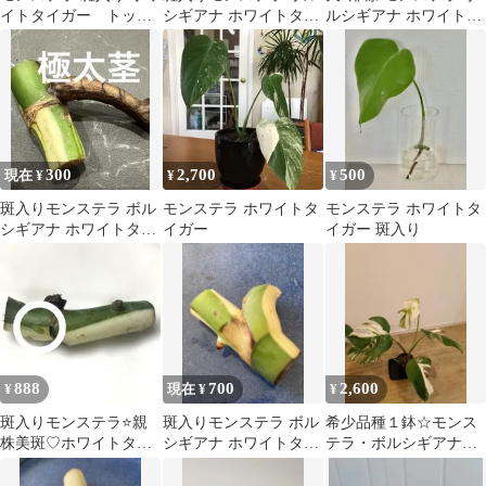
イトタイガー トップ
シギアナ ホワイトタイ
ルシギアナ ホワイトタ
カット
ガー （カット茎） 3節
イガー 斑入り 苗
あります太茎
300
2,700
500
現在 ¥
¥
¥
斑入りモンステラ ボル
モンステラ ホワイトタ
モンステラ ホワイトタ
シギアナ ホワイトタイ
イガー
イガー 斑入り
ガー （カット茎） 一
節 極太茎
888
700
2,600
¥
現在 ¥
¥
斑入りモンステラ⭐️親
斑入りモンステラ ボル
希少品種１鉢☆モンス
株美斑♡ホワイトタイ
シギアナ ホワイトタイ
テラ・ボルシギアナ・
ガー⭐️茎
ガー （カット茎） 大株
ホワイトタイガー⑤
の茎