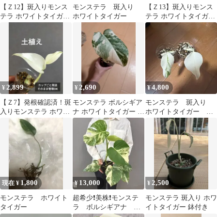
【Ｚ12】斑入りモンス
モンステラ 斑入り
【Ｚ13】斑入りモンス
テラ ホワイトタイガー
ホワイトタイガー
テラ ホワイトタイガー
トップカット茎 成長点
トップカット茎 成長点
3つ
3つ
2,899
2,690
4,800
¥
¥
¥
【Ｚ7】発根確認済！斑
モンステラ ボルシギア
モンステラ 斑入り
入りモンステラ ホワイ
ナ ホワイトタイガー 斑
ホワイトタイガー 発
トタイガー カップごと
入り
根済み
成長点1つ
1,800
13,000
2,500
現在 ¥
¥
¥
モンステラ ホワイト
超希少❗️美株❗️モンステ
モンステラ 斑入り ホワ
タイガー
ラ ボルシギアナ ア
イトタイガー 鉢付き
ルボ ホワイトタイガ