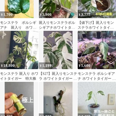
1,700
3,900
3,777
¥
¥
¥
モンステラ ボルシギ
斑入りモンステラボル
【値下げ】斑入りモン
アナ 斑入り ホワイ
シギアナホワイトタイ
ステラホワイトタイガ
トタイガー 発根済
ガー鉢植え発送。（茎
ーボルシギアナ【観葉
み ①
伏せ）
植物】葉=約１9㎝
18,800
1,199
5,600
¥
¥
¥
モンステラ 斑入り ホワ
【S27】斑入りモンステ
モンステラ ボルシギア
イトタイガー 特大株
ラ ホワイトタイガー カ
ナ ホワイトタイガー 斑
ット茎 成長点1つ
入り トップカット現物