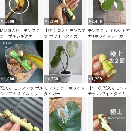
1,000
1,399
2,400
¥
¥
¥
Ꮇ13斑入り モンステ
【U1】斑入りモンステ
モンステラ ボルシギア
ラ ボルシギアナ ホ
ラ ホワイトタイガー ト
ナ (ホワイトタイガー)
ワイトタイガー 茎伏
ップカット茎 成長点つ
発根済み
せ
1,600
4,250
1,299
¥
¥
¥
斑入り モンステラ ボル
モンステラ・ホワイト
【V13】斑入りモンス
シギアナ ミドルカット
タイガー
テラ ホワイトタイガー
抜き苗 匿名配送
カット茎 成長点2つ