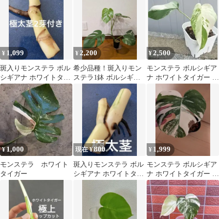
1,099
2,200
2,500
¥
¥
¥
斑入りモンステラ ボル
希少品種！斑入りモン
モンステラ ボルシギア
シギアナ ホワイトタイ
ステラ1鉢 ボルシギア
ナ ホワイトタイガー 斑
ガー （カット茎） 極太
ナホワイトタイガー
入り
2芽付き
1,000
800
1,999
¥
現在 ¥
¥
モンステラ ホワイト
斑入りモンステラ ボル
モンステラ ボルシギア
タイガー
シギアナ ホワイトタイ
ナ ホワイトタイガー 斑
ガー （カット茎） 極太
入り
茎