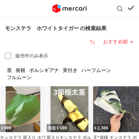
モンステラ ホワイトタイガー の検索結果
並び替え
販売中のみ表示
茎
発根
ボルシギアナ
実付き
ハーフムーン
フルムーン
900
500
2,300
¥
現在 ¥
¥
モンステラ 斑入り ホワ
斑入りモンステラ ボル
天*扉様 モンステラ ボ