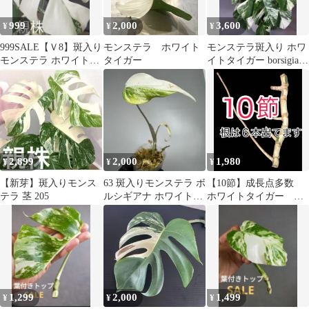
999
2,000
3,600
¥
¥
¥
999SALE【Ｖ8】斑入り
モンステラ ホワイト
モンステラ斑入り ホワ
モンステラ ホワイトタ
タイガー
イトタイガー borsigiana
イガー カット茎 成長点
21
1つ
2,899
2,000
1,980
¥
¥
¥
【新芽】斑入りモンス
63 斑入りモンステラ ボ
【10節】成長点多数
テラ 茎 205
ルシギアナ ホワイトタ
ホワイトタイガー モ
イガー 子株
ンステラ ボルシギア
ナ 白斑ミント斑入
1,299
2,000
1,499
¥
¥
¥