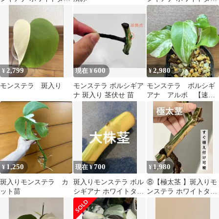
ガー 斑入り 苗
ガー （カット茎）
2,799
600
2,980
¥
現在 ¥
¥
モンステラ 斑入り
モンステラ ボルシギア
モンステラ ボルシギ
ナ 斑入り 茎伏せ 苗
アナ アルボ 【速
達・鉢ごと発送】
1,250
700
1,980
¥
現在 ¥
¥
斑入りモンステラ カ
斑入りモンステラ ボル
⑧【極太茎 】斑入りモ
ット苗
シギアナ ホワイトタイ
ンステラ ホワイトタイ
ガー （カット茎） 大株
ガー /土中根しっかり発
茎
根