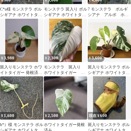
900
5,000
4,600
¥
¥
¥
C*u様 モンステラ ボル
モンステラ 斑入り ボル
7 モンステラ ボルギ
シギアナ ホワイトタイ
シギアナ ホワイトタイ
シアナ アルボ ホワ
ガー 斑入り 苗
ガー 3号鉢 ねこチッ
イトタイガー白斑 送
プ
料込み
3,980
2,300
3,600
¥
¥
¥
斑入りモンステラ ホワ
モンステラ 斑入り
斑入りモンステラ ボル
イトタイガー 発根済み
ホワイトタイガー カ
シギアナ ホワイトタイ
株 完全室内育成
ット苗 発根済 ハー
ガー 苗
フムーン
1,600
2,500
600
¥
¥
現在 ¥
h*）様 モンステラ ボル
ホワイトタイガー発根
斑入りモンステラ ボル
シギアナ ホワイトタイ
済み
シギアナ ホワイトタイ