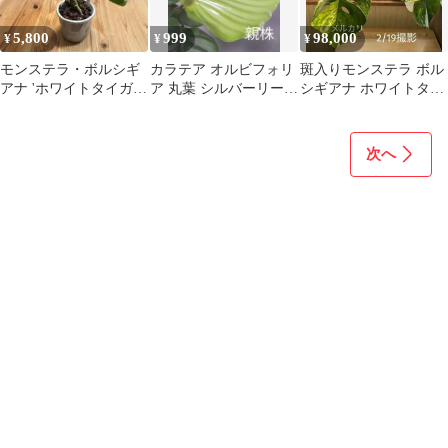
5,800
999
98,000
¥
¥
¥
モンステラ・ボルシギ
カラテア オルビフォリ
斑入りモンステラ ボル
アナ 'ホワイトタイガ
ア 丸葉 シルバーリーフ
シギアナ ホワイトタイ
ー' かみ山陶器
④
ガー 茎挿し 茎伏せ 挿
し木
次へ