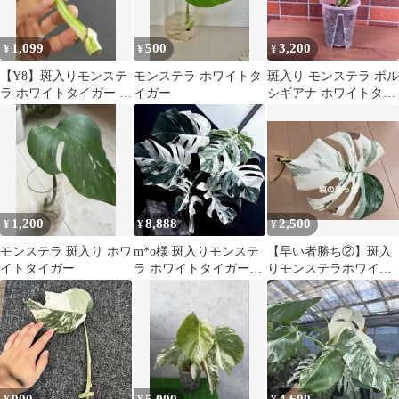
1,099
500
3,200
¥
¥
¥
【Y8】斑入りモンステ
モンステラ ホワイトタ
斑入り モンステラ ボル
ラ ホワイトタイガー ト
イガー
シギアナ ホワイトタイ
ップカット茎 成長点3
ガー トップカット
つ
B
1,200
8,888
2,500
¥
¥
¥
モンステラ 斑入り ホワ
m*o様 斑入りモンステ
【早い者勝ち②】斑入
イトタイガー
ラ ホワイトタイガー極
りモンステラホワイト
美大株66cm白斑多
タイガー