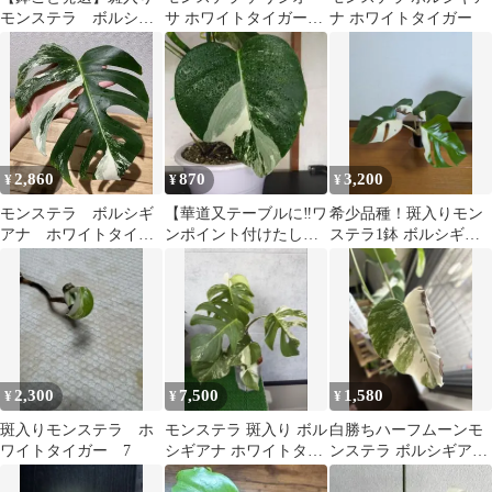
モンステラ ボルシギ
サ ホワイトタイガー
ナ ホワイトタイガー
アナ ホワイトタイガ
抜き苗 斑入り メル
ー 根上がり 5号鉢
カリ便 発根済み
2,860
870
3,200
¥
¥
¥
モンステラ ボルシギ
【華道又テーブルに‼️ワ
希少品種！斑入りモン
アナ ホワイトタイガ
ンポイント付けたし
ステラ1鉢 ボルシギア
ー 斑入り
に‼️】 斑入り ホワイト
ナホワイトタイガー
タイガー
2,300
7,500
1,580
¥
¥
¥
斑入りモンステラ ホ
モンステラ 斑入り ボル
白勝ちハーフムーンモ
ワイトタイガー 7
シギアナ ホワイトタイ
ンステラ ボルシギアナ
ガー5号鉢 ねこチップ
ホワイトタイガー 斑入