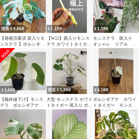
9,860
1,199
1,590
現在 ¥
¥
¥
【発根活着済 斑入りモ
【W22】斑入りモンス
モンステラ 斑入り
ンステラ 】ボルシギア
テラ ホワイトタイガー
オシャレ リアル 磁
ナ ホワイトタイガー
トップカット茎 成長点
石 マグネット レ
3 発根点付
ア 観葉植物 カフェ
3,600
5,800
4,500
¥
現在 ¥
¥
【最終値下げ】モンス
大型 モンステラ ホワイ
ボルシギアナ ホワイ
テラ ボルシギアナ
トタイガー 斑入り ボル
トタイガー モンステ
ホワイトタイガー ハ
シギアナ モンステラ 苗
ラ
ーフムーン 鉢付き