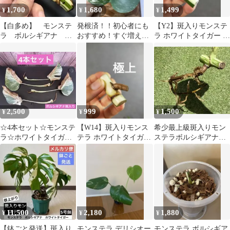
1,700
1,680
1,499
¥
¥
¥
【白多め】 モンステ
発根済！！初心者にも
【Y2】斑入りモンステ
ラ ボルシギアナ ホ
おすすめ！すぐ増えま
ラ ホワイトタイガー カ
ワイトタイガー 斑入
す(^^;;モンステラ ホ
ット茎 成長点2つ
り
ワイトタイガー
2,500
999
1,500
¥
¥
¥
☆4本セット☆モンステ
【W14】斑入りモンス
希少最上級斑入りモン
ラ☆ホワイトタイガー
テラ ホワイトタイガー
ステラボルシギアナホ
☆ボルシギアナ☆
カット茎 成長点1つ
ワイトタイガー/斑入り
ミント/茎/極斑
11,500
2,180
1,880
¥
¥
¥
【鉢ごと発送】斑入り
モンステラ デリシオー
モンステラ ボルシギア