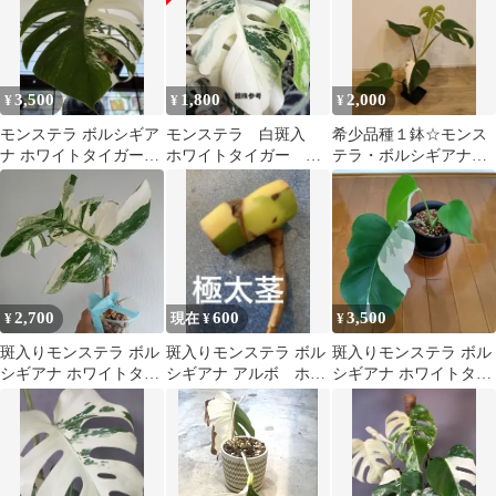
3,500
1,800
2,000
¥
¥
¥
モンステラ ボルシギア
モンステラ 白斑入
希少品種１鉢☆モンス
ナ ホワイトタイガー
ホワイトタイガー メ
テラ・ボルシギアナ・
Ｂ 新芽展開中
ルカリ便
ホワイトタイガー④
2,700
600
3,500
¥
現在 ¥
¥
斑入りモンステラ ボル
斑入りモンステラ ボル
斑入りモンステラ ボル
シギアナ ホワイトタイ
シギアナ アルボ ホワ
シギアナ ホワイトタイ
ガー カット苗 そのまま
イトタイガー （カット
ガー 鉢付き
発送
茎）