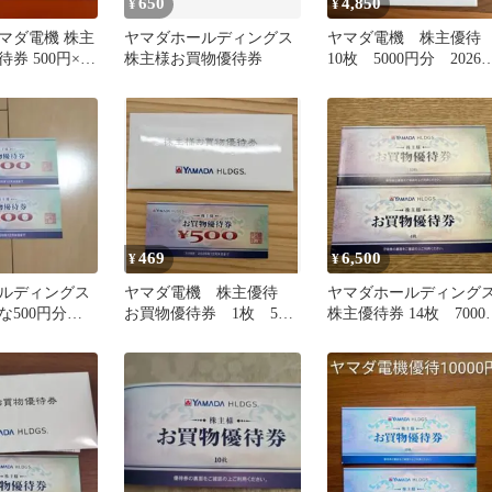
650
4,850
¥
¥
マダ電機 株主
ヤマダホールディングス
ヤマダ電機 株主優
券 500円×10
株主様お買物優待券
10枚 5000円分 2026
12月末まで
469
6,500
¥
¥
ルディングス
ヤマダ電機 株主優待
ヤマダホールディング
な500円分の
お買物優待券 1枚 500
株主優待券 14枚 7000
券2枚セット
円
分