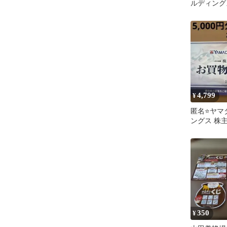
ルディング
物優待券 7
優待
4,799
¥
匿名⭐️ヤ
ングス 株主
円分
350
¥