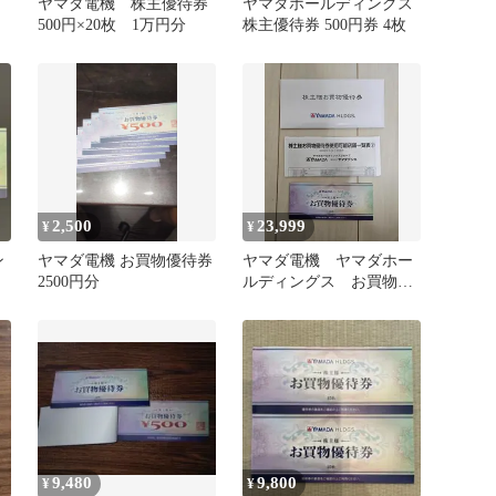
待
ヤマダ電機 株主優待券
ヤマダホールディングス
500円×20枚 1万円分
株主優待券 500円券 4枚
2,500
23,999
¥
¥
ン
ヤマダ電機 お買物優待券
ヤマダ電機 ヤマダホー
2500円分
ルディングス お買物優
待券 株主優待 25000
円分
9,480
9,800
¥
¥