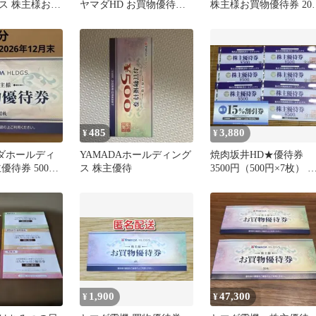
ス 株主様お買
ヤマダHD お買物優待券
株主様お買物優待券 20
500円分 株主
セット
枚 10,000円分
485
3,880
¥
¥
マダホールディ
YAMADAホールディング
焼肉坂井HD★優待券
優待券 5000
ス 株主優待
3500円（500円×7枚） &
15％割引券（1枚）
1,900
47,300
¥
¥