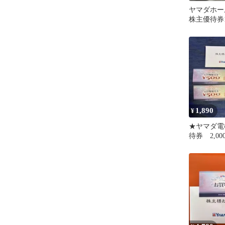
ヤマダホー
株主優待券1
1,890
¥
★ヤマダ電
待券 2,0
限:2026