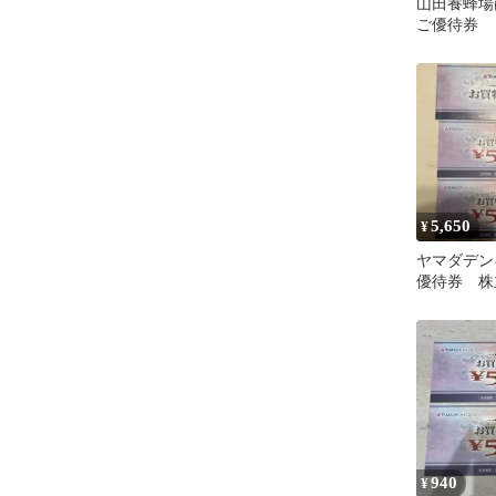
山田養蜂場
ご優待券
5,650
¥
ヤマダデン
優待券 株主
分
940
¥