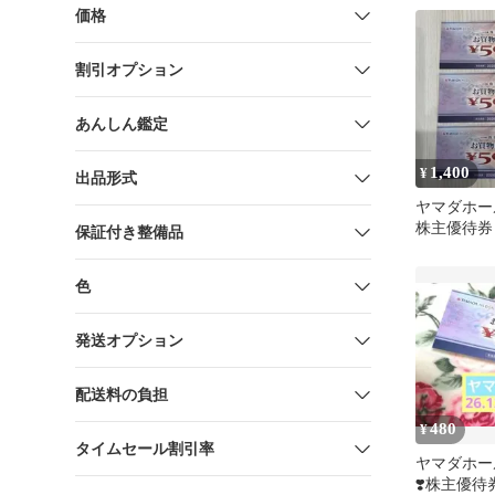
価格
割引オプション
あんしん鑑定
1,400
¥
出品形式
ヤマダホー
株主優待券 
保証付き整備品
色
発送オプション
配送料の負担
480
¥
タイムセール割引率
ヤマダホー
❣️株主優待券