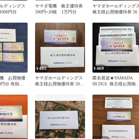
ルディングス
ヤマダ電機 株主優待券
ヤマダホールディング
000円分
500円×20枚 1万円分
株主様お買物優待券 50
円×10枚
485
469
¥
¥
機 お買物優
ヤマダホールディングス
匿名発送★YAMADA
00円分 有効期
株主様お買物優待券 500
HLDGS. 株主様お買物
年12月末日まで。
円券
待券 ¥500