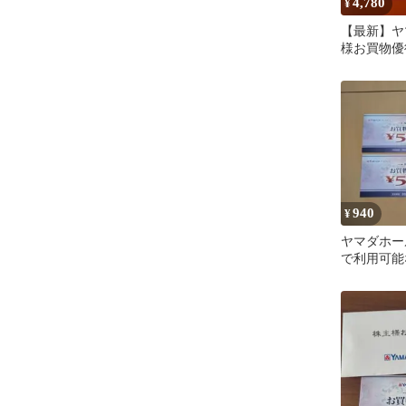
4,780
¥
【最新】ヤ
様お買物優待
枚
940
¥
ヤマダホー
で利用可能
お買物優待