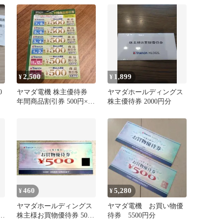
2,500
1,899
¥
¥
0
ヤマダ電機 株主優待券
ヤマダホールディングス
年間商品割引券 500円×6
株主優待券 2000円分
枚
460
5,280
¥
¥
ヤマダホールディングス
ヤマダ電機 お買い物優
10
株主様お買物優待券 500
待券 5500円分