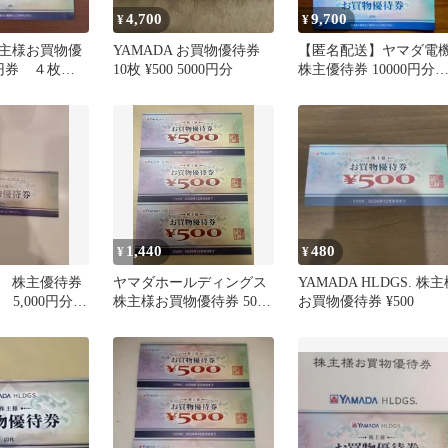
4,700
9,700
¥
¥
主様お買物優
YAMADA お買物優待券
【匿名配送】ヤマダ電
0円券 ４枚セ
10枚 ¥500 5000円分
株主優待券 10000円分
500円券×20枚
1,440
480
¥
¥
 株主優待券
ヤマダホールディングス
YAMADA HLDGS. 株
枚 5,000円分
株主様お買物優待券 500
お買物優待券 ¥500
優待券1枚
円券3枚