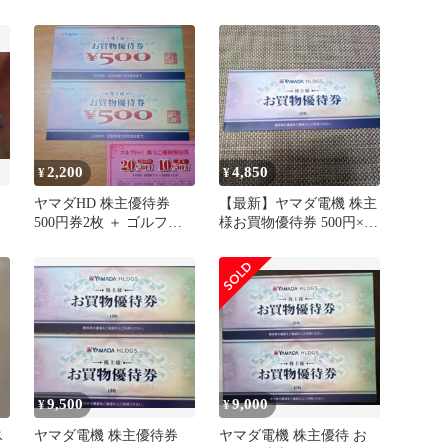
円分
2,200
4,850
¥
¥
ヤマダHD 株主優待券
【最新】ヤマダ電機 株主
500円券2枚 ＋ ゴルフク
様お買物優待券 500円×10
ラブ割引券
枚
9,500
9,000
¥
¥
ス
ヤマダ電機 株主優待券
ヤマダ電機 株主優待 お