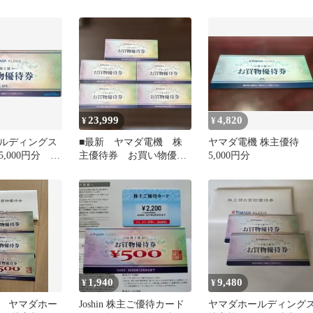
セット
枚)
23,999
4,820
¥
¥
ルディングス
■最新 ヤマダ電機 株
ヤマダ電機 株主優待
,000円分 ヤ
主優待券 お買い物優待
5,000円分
券 50枚
1,940
9,480
¥
¥
 ヤマダホー
Joshin 株主ご優待カード
ヤマダホールディング