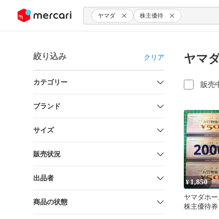
ンツにスキップ
ヤマダ
株主優待
絞り込み
ヤマダ
クリア
カテゴリー
販売
ブランド
サイズ
販売状況
出品者
1,850
¥
ヤマダホー
商品の状態
株主優待券 