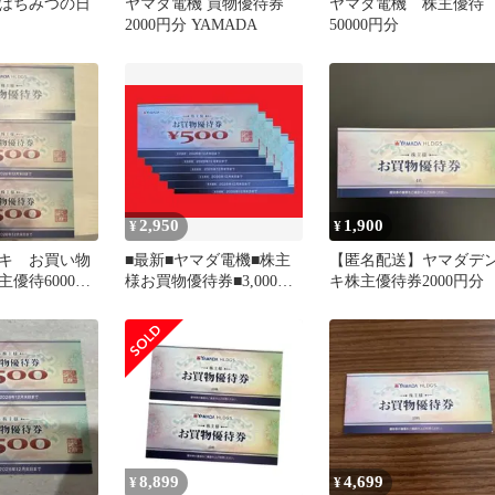
はちみつの日
ヤマダ電機 買物優待券
ヤマダ電機 株主優
2000円分 YAMADA
50000円分
2,950
1,900
¥
¥
キ お買い物
■最新■ヤマダ電機■株主
【匿名配送】ヤマダデ
優待6000円
様お買物優待券■3,000円
キ株主優待券2000円分
分(500円券6枚)■優待券
8,899
4,699
¥
¥