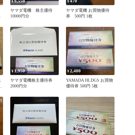
9,550
470
¥
¥
待
ヤマダ電機 株主優待
ヤマダ電機 お買物優待
年
10000円分
券 500円 1枚
1,950
2,400
¥
¥
ス
ヤマダ電機株主優待券
YAMADA HLDGS お買物
円
2000円分
優待券 500円 5枚