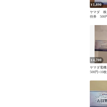
1,890
¥
ヤマダ 株
待券 50
ット
4,700
¥
ヤマダ電機
500円×10
チヨダ株主