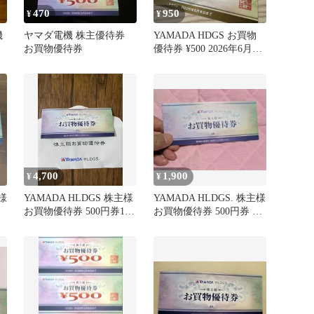
470
950
¥
¥
機
ヤマダ電機 株主優待券
YAMADA HDGS お買物
お買物優待券
優待券 ¥500 2026年6月末
まで
4,700
1,900
¥
¥
主様
YAMADA HLDGS 株主様
YAMADA HLDGS. 株主様
お買物優待券 500円券10
お買物優待券 500円券 4
枚
枚セット