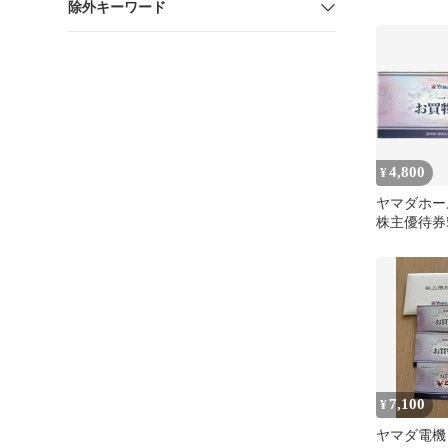
除外キーワード
4,800
¥
ヤマダホー
株主優待券5
マダ電機
7,100
¥
ヤマダ電機