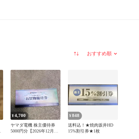
並び替え
4,700
848
¥
¥
分
ヤマダ電機 株主優待券
送料込！★焼肉坂井HD
5000円分【2026年12月末
15%割引券★1枚
日まで】