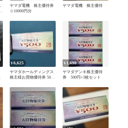
ス
ヤマダ電機 株主優待券
ヤマダ電機 株主優待
0
☆10000円分
6,625
1,690
¥
¥
ヤマダホールディングス
ヤマダデンキ株主優待
優
株主様お買物優待券 5000
券 500円×3枚セット
円分2026.12末迄