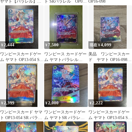
ヤマト【パラレル】
ト SRパラレル OP04-
OP16-098
【SR】【1枚】
112
2,444
7,500
4,099
¥
¥
現在 ¥
ワンピースカードゲー
ワンピース カードゲー
美品 ワンピースカー
ム ヤマト OP13-054 SR
ム ヤマトパラレル
ド ヤマト OP16-098
パラレル
【SR/P】
SR パラレル 決戦の刻
2,399
2,000
2,222
¥
¥
¥
ワンピースカード ヤマ
ワンピースカードゲー
ワンピースカードゲー
ト OP13-054 SR パラレ
ム ヤマトSR パラレル
ム ヤマト OP13-054 SR
ル
04-112
パラレル