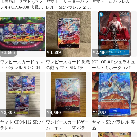
【美品】 ヤマト (パラ
ヤマト リーダーパラ
ヤマト sr パラレル
レル) OP16-098 決戦の
レル SRパラレル ２枚
刻 24時間以内発送可
セット
3,666
3,699
2,480
¥
¥
¥
ワンピースカード ヤマ
ワンピースカード 決戦
[OP_OP-01]ジュラキュ
ト パラレル SR OP04-
の刻 ヤマト SRパラレ
ール・ミホーク（パラ
112
ル op16-098
レル）【SR】OP01-
070(illust:AKIRA
EGAWA)
ITC4WIDHO658
2,399
4,500
1,555
¥
¥
¥
ヤマト OP04-112 SR パ
ワンピースカードゲー
ヤマト SR パラレル 美
ラレル
ム ヤマト SRパラレ
品
ル