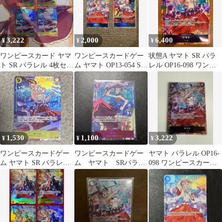
3,222
2,000
6,400
¥
¥
¥
ワンピースカード ヤマ
ワンピースカードゲー
状態A ヤマト SR パラ
ト SR パラレル 4枚セッ
ム ヤマト OP13-054 SR
レル OP16-098 ワンピ
ト
パラレル 2枚セット
ースカード ONEPIECE
1,530
1,100
3,222
¥
¥
¥
ワンピースカードゲー
ワンピースカードゲー
ヤマト パラレル OP16-
ム ヤマト SR パラレル
ム ヤマト SRパラレ
098 ワンピースカード
OP04-112
ル EB02-006
決戦の刻