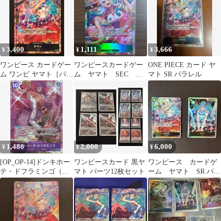
3,400
1,111
3,666
¥
¥
¥
ワンピース カードゲー
ワンピースカードゲー
ONE PIECE カード ヤ
ム ワンピ ヤマト［パラ
ム ヤマト SEC シ
マト SR パラレル
レル］（Daisuke
クパラ シークレット
Izuka） SR OP16-098
パラレルレア
［OP16］ ブースターパ
ック 決戦の刻 トレカ
TCG 264
1,480
2,000
6,000
¥
¥
¥
[OP_OP-14]ドンキホー
ワンピースカード 黒ヤ
ワンピース カードゲ
テ・ドフラミンゴ（パ
マト パーツ12枚セット
ーム ヤマト SR パラ
ラレル）【SR】OP14-
レル ノーマル
069 ITGNPPEZFWVN
OP16-098