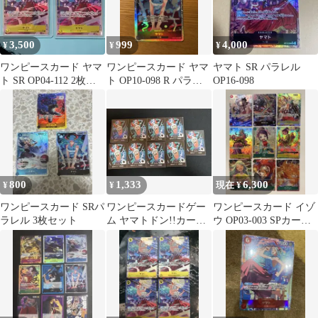
3,500
999
4,000
¥
¥
¥
ワンピースカード ヤマ
ワンピースカード ヤマ
ヤマト SR パラレル
ト SR OP04-112 2枚セ
ト OP10-098 R パラレ
OP16-098
ット
ル
800
1,333
6,300
¥
¥
現在 ¥
ワンピースカード SRパ
ワンピースカードゲー
ワンピースカード イゾ
ラレル 3枚セット
ム ヤマトドン!!カード
ウ OP03-003 SPカード
9枚セット※1枚パラレ
9枚セット
ル仕様