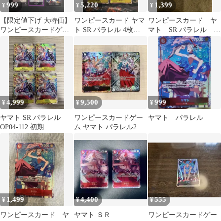
999
5,220
1,399
¥
¥
¥
【限定値下げ 大特価】
ワンピースカード ヤマ
ワンピースカード ヤ
ワンピースカードゲー
ト SR パラレル 4枚
マト SR パラレル
ム 決戦の刻 まとめ売り
PRB プレミアムブース
EB02-006
9枚セット
ター 2
4,999
9,500
999
¥
¥
¥
ヤマト SR パラレル
ワンピースカードゲー
ヤマト パラレル
OP04-112 初期
ム ヤマト パラレル2枚
セット リーダー
1,499
4,400
555
¥
¥
¥
ワンピースカード ヤ
ヤマト ＳＲ
ワンピースカードゲー