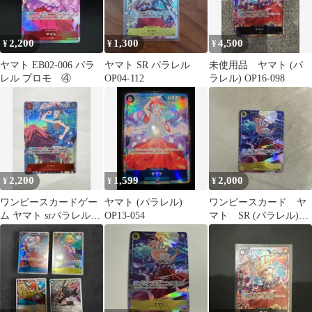
2,200
1,300
4,500
¥
¥
¥
ヤマト EB02-006 パラ
ヤマト SR パラレル
未使用品 ヤマト (パ
レル プロモ ④
OP04-112
ラレル) OP16-098
2,200
1,599
2,000
¥
¥
¥
ワンピースカードゲー
ヤマト (パラレル)
ワンピースカード ヤ
ム ヤマト srパラレル
OP13-054
マト SR (パラレル)
【即日発送】
OP04-112