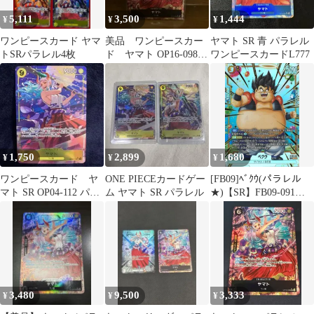
5,111
3,500
1,444
¥
¥
¥
ワンピースカード ヤマ
美品 ワンピースカー
ヤマト SR 青 パラレル
トSRパラレル4枚
ド ヤマト OP16-098
ワンピースカードL777
SR パラレル 決戦の刻
1,750
2,899
1,680
¥
¥
¥
ワンピースカード ヤ
ONE PIECEカードゲー
[FB09]ﾍﾞｸｳ(パラレル
マト SR OP04-112 パラ
ム ヤマト SR パラレル
★)【SR】FB09-091
レル
IT45B1YSYM6U
3,480
9,500
3,333
¥
¥
¥