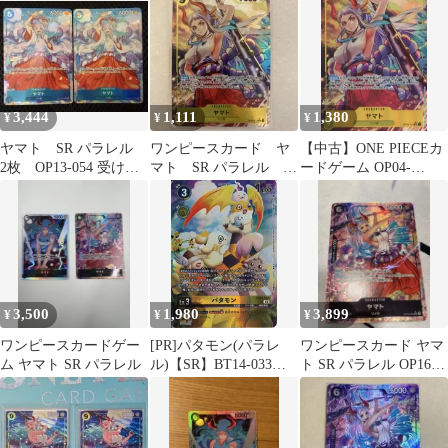
3,444
1,111
1,380
¥
¥
¥
ヤマト SR パラレル
ワンピースカード ヤ
【中古】ONE PIECEカ
2枚 OP13-054 受け継
マト SR パラレル
ードゲーム OP04-
がれる意志
OP04-112
112[SR]：(パラレル)ヤ
マト
3,500
1,980
3,899
¥
¥
¥
ワンピースカードゲー
[PR]パタモン(パラレ
ワンピースカード ヤマ
ム ヤマト SR パラレル
ル)【SR】BT14-033
ト SR パラレル OP16-
IT22BSELS60K
098