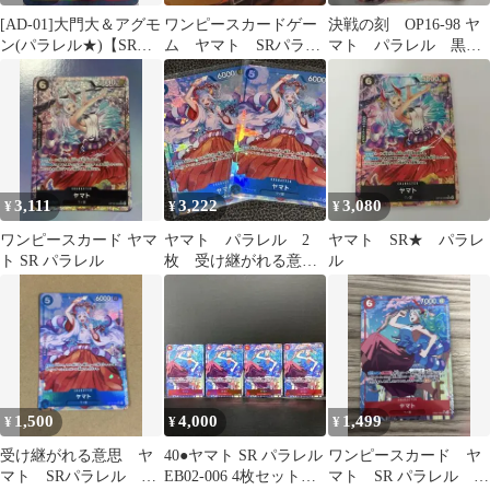
[AD-01]大門大＆アグモ
ワンピースカードゲー
決戦の刻 OP16-98 ヤ
ン(パラレル★)【SR】
ム ヤマト SRパラレ
マト パラレル 黒色
AD1-021（Ver.TVアニ
ル EB02-006
デッキパーツ SR ワノ
メ） ITLW4TULQT2Q
国
3,111
3,222
3,080
¥
¥
¥
ワンピースカード ヤマ
ヤマト パラレル 2
ヤマト SR★ パラレ
ト SR パラレル
枚 受け継がれる意
ル
志 ワンピースカード
1,500
4,000
1,499
¥
¥
¥
受け継がれる意思 ヤ
40●ヤマト SR パラレル
ワンピースカード ヤ
マト SRパラレル メ
EB02-006 4枚セット
マト SR パラレル