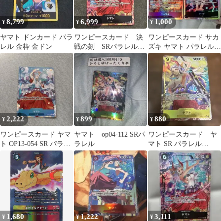
8,799
6,999
1,000
¥
¥
¥
ヤマト ドンカード パラ
ワンピースカード 決
ワンピースカード サカ
レル 金枠 金ドン
戦の刻 SRパラレル
ズキ ヤマト パラレル 2
ヤマト
枚セット
2,222
899
880
¥
¥
¥
ワンピースカード ヤマ
ヤマト op04-112 SRパ
ワンピースカード ヤ
ト OP13-054 SR パラレ
ラレル
マト SR パラレル
ル
OP04-112
1,680
1,222
3,111
¥
¥
¥