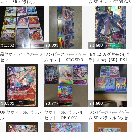
マト SR パラレル
ム SR ヤマト OP06-043
EB02-006
1,333
3,999
2,680
¥
¥
¥
黒ヤマト デッキパーツ
ワンピース カードゲー
[EX-12]カグヤモン(パ
セット
ム ヤマト SEC SR 3枚
ラレル★)【SR】EX12-
セット パラレル
065(illust:Teppei
Tadokoro)
ITH6DXGX54KG
3,999
3,777
1,600
¥
¥
¥
OP￼ ヤマト ￼SR パラレ
ヤマト SR パラレル
ワンピースカードゲー
ル
セット OP16 098
ム SR パラレル 5枚セッ
ト