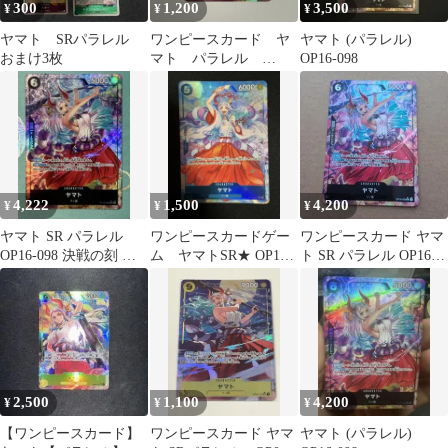
300
1,200
3,500
¥
¥
¥
ヤマト SRパラレル
ワンピースカード ヤ
ヤマト (パラレル)
おまけ3枚
マト パラレル
OP16-098
OP04-112
4,222
1,500
4,200
¥
¥
¥
ヤマト SR パラレル
ワンピースカードゲー
ワンピースカード ヤマ
OP16-098 決戦の刻 神
ム ヤマトSR★ OP13-
ト SR パラレル OP16-
イラスト 美品
054
098
2,500
1,100
4,200
¥
¥
¥
【ワンピースカード】
ワンピースカード ヤマ
ヤマト (パラレル)