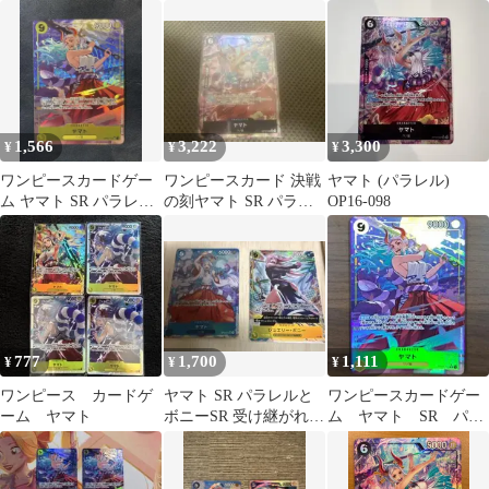
ルカリ便 op13
KM0806-4
EB02-006
1,566
3,222
3,300
¥
¥
¥
ワンピースカードゲー
ワンピースカード 決戦
ヤマト (パラレル)
ム ヤマト SR パラレル
の刻ヤマト SR パラレ
OP16-098
OP04-112
ル OP16-098
777
1,700
1,111
¥
¥
¥
ワンピース カードゲ
ヤマト SR パラレルと
ワンピースカードゲー
ーム ヤマト
ボニーSR 受け継がれる
ム ヤマト SR パラ
意志 ワンピースカード
レルレア ②
ゲーム