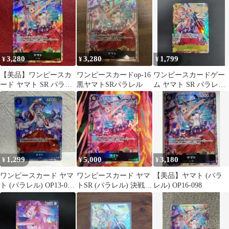
3,280
3,280
1,799
¥
¥
¥
【美品】ワンピースカ
ワンピースカードop-16
ワンピースカードゲー
ード ヤマト SR パラレ
黒ヤマトSRパラレル
ム ヤマト SR パラレル
ル OP16-098
OP04-112
1,299
5,000
3,180
¥
¥
¥
ワンピースカード ヤマ
ワンピースカード ヤマ
【美品】ヤマト (パラ
ト (パラレル) OP13-054
トSR (パラレル) 決戦の
レル) OP16-098
受け継がれる意志
刻OP16-098