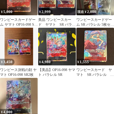
5,000
2,999
2,000
¥
¥
現在 ¥
ワンピースカードゲー
美品 ワンピースカー
ワンピースカードゲー
ム ヤマト OP16-098 SR
ド ヤマト SR パラレ
ム SR パラレル 5枚セッ
パラレル 決戦の刻
ル EB02-006 2枚
ト
3,450
4,980
1,555
¥
¥
¥
ワンピース決戦の刻 ヤ
【美品】OP16-098 ヤマ
ワンピースカード ヤ
マト OP16-098 SR2枚
ト パラレル SR
マト SR パラレル
EB02-006
4,000
¥