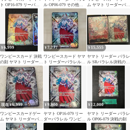
ト OP16-079 リーパラ
ル OP06-079 その他決
ム ヤマト リーダーパラ
決戦の刻
戦の刻1box分
レル
6,999
7,777
15,555
¥
¥
¥
ワンピースカード 決戦
ワンピースカード ヤマ
ヤマト リーダー パラレ
の刻 ヤマト リーダーパ
ト リーダーパラレル
ル SRパラレル決戦の
ラレル OP16-079 他4枚
OP16-079 L-P 決戦の刻
刻 ワンピースカード
6,999
9,000
12,000
現在 ¥
¥
¥
ワンピースカードゲー
ヤマト OP16-079 リー
ヤマト リーダー パラレ
ム ヤマト リーダーパラ
ダーパラレル ワンピー
ル OP06-079 決戦の刻
レル OP16-079 決戦の
スカードヤマト OP16-