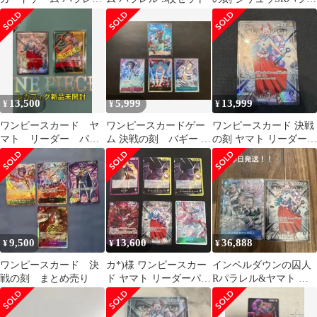
6枚セット ゴッドパッ
ル ギャルディーノ まと
ク
め売り
13,500
5,999
13,999
¥
¥
¥
ワンピースカード ヤ
ワンピースカードゲー
ワンピースカード 決戦
マト リーダー パラ
ム 決戦の刻 バギー リ
の刻 ヤマト リーダー
レル 2枚セット レカ
ーダーパラレル sr ４
パラレル
フィグ【未開封】
枚セット
9,500
13,600
36,888
¥
¥
¥
ワンピースカード 決
カ*)様 ワンピースカー
インペルダウンの囚人
戦の刻 まとめ売り
ド ヤマト リーダーパラ
Rパラレル&ヤマト リ
レルその他
ーダーパラレル 2枚売
り