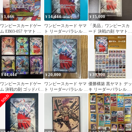
1,666
14,444
15,000
¥
¥
¥
ワンピースカードゲー
ワンピースカード ヤマ
「美品」ワンピースカ
ム EB03-057 ヤマト パ
ト リーダーパラレル
ード 決戦の刻 ヤマト
ラレル
OP16-079 決戦の刻
リーダー パラレル
OP06-079
44,444
20,000
39,900
¥
¥
¥
ワンピースカードゲー
ワンピースカード ヤマ
優勝構築 黒ヤマト デッ
ム 決戦の刻 ゴッドパッ
ト リーダーパラレル ボ
キ リーダーパラレル・
ク リーパラ
ア・ハンコックSRパラ
ルフィプロモカード付
レル決戦の刻
き 全70枚