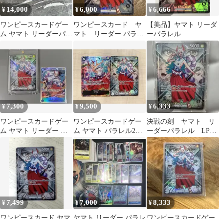
14,000
6,000
6,666
¥
¥
¥
ワンピースカードゲー
ワンピースカード ヤ
【美品】ヤマト リーダ
ム ヤマト リーダーパラ
マト リーダー パラレ
ーパラレル
レル決戦の刻
ル リーパラOP16-079
7,300
9,500
6,333
¥
¥
¥
ワンピースカードゲー
ワンピースカードゲー
決戦の刻 ヤマト リ
ム ヤマト リーダー パ
ム ヤマト パラレル2枚
ーダーパラレル LP
ラレル 決戦の刻 +おま
セット リーダー
OP16-079
け
7,499
7,000
8,333
¥
¥
¥
ワンピースカード ヤマ
ヤマト リーダー パラレ
ワンピースカードゲー