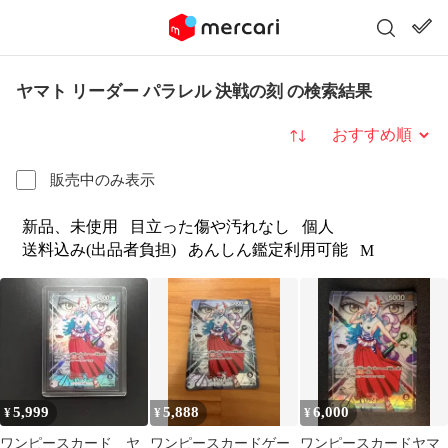
ヤマト リーダー パラレル 決戦の刻 の検索結果
並び替え
販売中のみ表示
新品、未使用
目立った傷や汚れなし
個人
送料込み(出品者負担)
あんしん鑑定利用可能
M
5,999
5,888
6,000
¥
¥
¥
ワンピースカード ヤ
ワンピースカードゲー
ワンピースカードヤマ