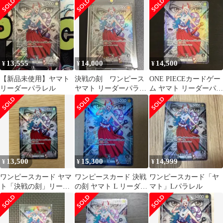
13,555
14,000
14,500
¥
¥
¥
【新品未使用】ヤマト
決戦の刻 ワンピース
ONE PIECEカードゲー
リーダーパラレル
ヤマト リーダーパラレ
ム ヤマト リーダーパラ
ル OP06-079
レル
13,500
15,300
14,999
¥
¥
¥
ワンピースカード ヤマ
ワンピースカード 決戦
ワンピースカード「ヤ
ト「決戦の刻」リーダ
の刻 ヤマト L リーダー
マト」Lパラレル
ーパラレル 黒
パラレル