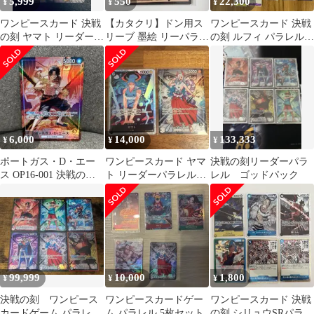
5,999
550
22,300
¥
¥
¥
ワンピースカード 決戦
【カタクリ】ドン用ス
ワンピースカード 決戦
の刻 ヤマト リーダーパ
リーブ 墨絵 リーパラ
の刻 ルフィ パラレル
ラレル
リーダー パラレル 10枚
エースSEC 4コン多数
決戦の刻
6,000
14,000
133,333
¥
¥
¥
ポートガス・D・エー
ワンピースカード ヤマ
決戦の刻リーダーパラ
ス OP16-001 決戦の
ト リーダーパラレル
レル ゴッドパック
刻 おまけ付き
OP16-079 SRセット
99,999
10,000
1,800
¥
¥
¥
決戦の刻 ワンピース
ワンピースカードゲー
ワンピースカード 決戦
カードゲーム パラレル
ム パラレル 5枚セット
の刻 シリュウSRパラレ