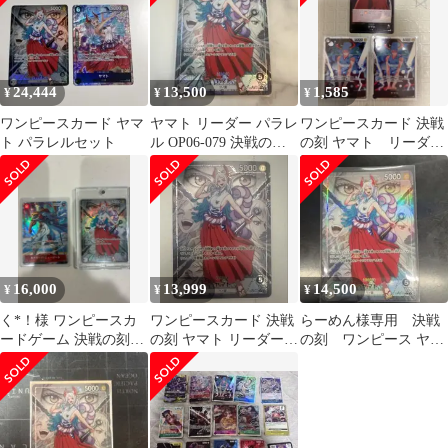
24,444
13,500
1,585
¥
¥
¥
ワンピースカード ヤマ
ヤマト リーダー パラレ
ワンピースカード 決戦
ト パラレルセット
ル OP06-079 決戦の
の刻 ヤマト リーダー
刻 ワンピースカード
1枚&SR2枚
16,000
13,999
14,500
¥
¥
¥
く*！様 ワンピースカ
ワンピースカード 決戦
らーめん様専用 決戦
ードゲーム 決戦の刻
の刻 ヤマト リーダー
の刻 ワンピース ヤマ
ヤマト リーダーパラレ
パラレル
ト リーダーパラレル
ル OP16
OP06-079