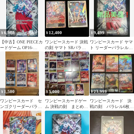
刻
079 リーダーパラレル
_232358
6,980
12,400
9,499
¥
¥
¥
【中古】ONE PIECEカ
ワンピースカード 決戦
ワンピースカード ヤマ
ードゲーム OP16-
の刻 ヤマト SRパラレ
ト リーダーパラレル
079[L]：(パラレル)ヤマ
ル デッキパーツ黒 まと
OP16-079 L-P 決戦の刻
ト
め売り！
1,500
5,000
23,999
¥
¥
¥
ワンピースカード セ
ワンピースカードゲー
ワンピースカード 決
ンゴクリーダーパラレ
ム 決戦の刻 まとめ売
戦の刻 パラレル6枚セ
ル含むセット
り パラレル他サカズ
ット
キ ヤマト、ルフィ