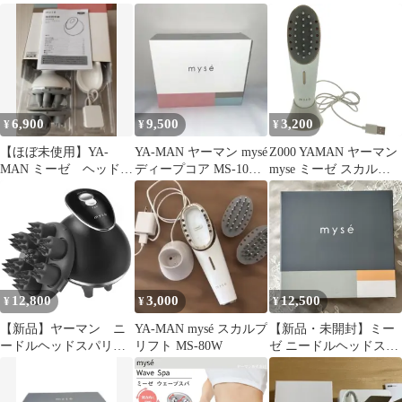
容器
31N
6,900
9,500
3,200
¥
¥
¥
【ほぼ未使用】YA-
YA-MAN ヤーマン mysé
Z000 YAMAN ヤーマン
MAN ミーゼ ヘッドス
ディープコア MS-10P
myse ミーゼ スカルプ
パリフト(ピンク)
ミーゼ 美顔器
リフト ms-80 ラスト1
点！
12,800
3,000
12,500
¥
¥
¥
【新品】ヤーマン ニ
YA-MAN mysé スカルプ
【新品・未開封】ミー
ードルヘッドスパリフ
リフト MS-80W
ゼ ニードルヘッドスパ
ト アクティブ
リフト アクティブ
myse（ミーゼ） ブラッ
MS32G
ク MS32G