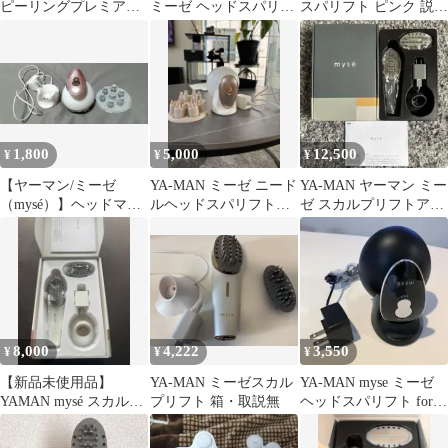
ピーリングプレミアム
ミーゼ ヘッドスパリフ
スパリフト ピンク 説明
MS-40 家庭用美容器
ト MS-30N ヤーマン
書付き 箱なし MS-30P
1,800
5,000
12,500
¥
¥
¥
【ヤーマン/ミーゼ
YA-MAN ミーゼ ニード
YA-MAN ヤーマン ミー
（mysé）】ヘッドマッ
ルヘッドスパリフト
ゼ スカルプリフトアク
サージャー
MS-31N
ティブプラス MS-82G
8,000
4,222
3,550
¥
¥
¥
【新品未使用品】
YA-MAN ミーゼスカル
YA-MAN myse ミーゼ
YAMAN mysé スカルプ
プリフト 箱・取説無
ヘッドスパリフト for
リフト MS-80W
Men MS-30G