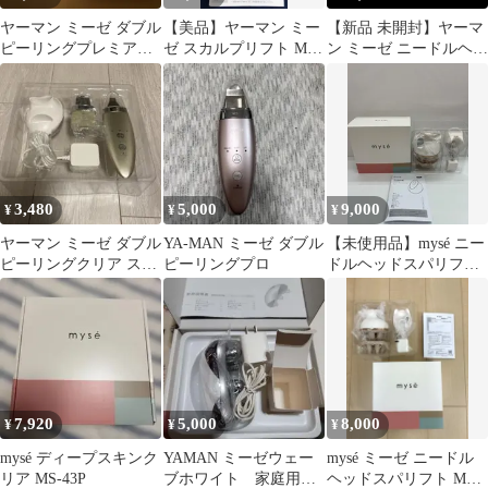
ヤーマン ミーゼ ダブル
【美品】ヤーマン ミー
【新品 未開封】ヤーマ
ピーリングプレミアム
ゼ スカルプリフト MS-
ン ミーゼ ニードルヘッ
MS-40P
80W
ドスパリフトアクティ
ブ
3,480
5,000
9,000
¥
¥
¥
ヤーマン ミーゼ ダブル
YA-MAN ミーゼ ダブル
【未使用品】mysé ニー
ピーリングクリア スモ
ピーリングプロ
ドルヘッドスパリフト
ールヘッドセット MS-
MS-31N
42N
7,920
5,000
8,000
¥
¥
¥
mysé ディープスキンク
YAMAN ミーゼウェー
mysé ミーゼ ニードル
リア MS-43P
ブホワイト 家庭用美
ヘッドスパリフト MS-