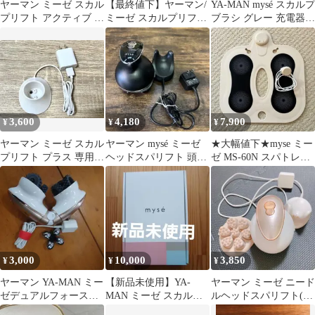
ヤーマン ミーゼ スカル
【最終値下】ヤーマン/
YA-MAN mysé スカルプ
プリフト アクティブ プ
ミーゼ スカルプリフト
ブラシ グレー 充電器付
ラス MS82G【動作確認
ポーチセット/ mysé 美
き
済】
顔器
3,600
4,180
7,900
¥
¥
¥
ヤーマン ミーゼ スカル
ヤーマン mysé ミーゼ
★大幅値下★myse ミー
プリフト プラス 専用充
ヘッドスパリフト 頭皮
ゼ MS-60N スパトレー
電スタンド アタッチメ
マッサージャー 美顔器
ナー YA-MAN
ント
3,000
10,000
3,850
¥
¥
¥
ヤーマン YA-MAN ミー
【新品未使用】YA-
ヤーマン ミーゼ ニード
ゼデュアルフォース
MAN ミーゼ スカルプ
ルヘッドスパリフト(充
MS-21T
リフト MS-80
電器付き)