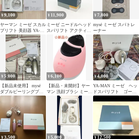
9,100
11,900
7,800
¥
¥
¥
ヤーマン ミーゼ スカル
ミーゼ ニードルヘッド
mysé ミーゼ スパトレ
プリフト 美顔器 YA-
スパリフト アクティブ
ーナー
MAN myse MS80W
MS-32G
5,000
6,100
4,000
¥
¥
¥
【新品未使用】 mysé
【新品・未開封】ヤー
YA-MAN ミーゼ ヘッ
ダブルピーリングプロ
マン 洗顔ブラシ ミーゼ
ドスパリフト ゴール
MS-42N
mysé クレンズリフト
ド
ピンク
3,500
5,000
12,500
¥
¥
¥