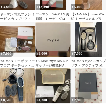
3,880
13,390
5,000
¥
¥
¥
ヤーマン 電気ブラシ ミ
ヤーマン YA-MAN 美
【YA-MAN】myse MS-
ーゼ スカルプリフト プ
顔器 ミーゼ グロウ
80 ミーゼスカルプリフ
ラス 美顔器 MS80
クリアブースター セ
ト
ラム付き
7,000
9,000
7,500
¥
¥
¥
YA-MAN ミーゼ ディー
YA-MAN mysé M5-60N
YA-MAN mysé スカルプ
プコア ポーチセット
マッサージ機能付き
リフト アクティブ MS-
MS-10P-1 ピンク
ミーぜスパトレーナー
80G
8,500
4,300
2,900
¥
¥
¥