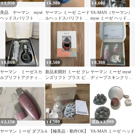
3,950
6,980
4,600
¥
¥
¥
美品 ヤーマン mysé
ヤーマン ミーゼ ニード
YA-MAN（ヤーマン）
ヘッドスパリフト ミ
ルヘッドスパリフト ア
myse ミーゼ ヘッドス
ーぜ ヘッドスパリフ
クティブ MS-32G
パリフト MS-30
ト
8,000
8,500
8,300
¥
¥
¥
ヤーマン ミーゼスカ
新品未開封 ミーゼ クレ
ヤーマン ミーゼ mysé
ルプリフトアクティブ
ンズリフト プラス ピン
ディープスキンクリア
プラス MS-85G
ク MS-71P ヤーマン
MS-43P 美顔器
2,150
4,500
3,999
¥
¥
現在 ¥
ヤーマン ミーゼ ダブル
k 【極美品・動作OK】
YA-MAN ミーゼ ヘッド