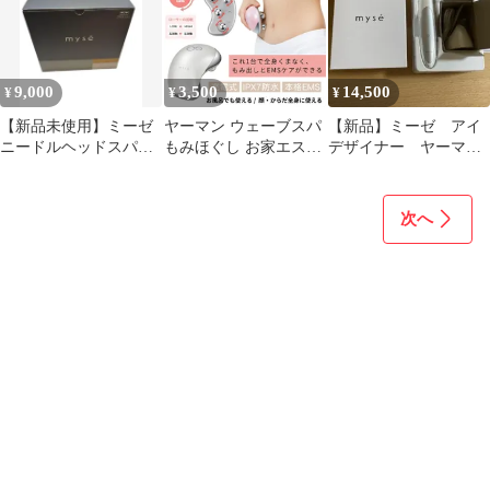
9,000
3,500
14,500
¥
¥
¥
【新品未使用】ミーゼ
ヤーマン ウェーブスパ
【新品】ミーゼ アイ
ニードルヘッドスパリ
もみほぐし お家エステ
デザイナー ヤーマ
フト MS-32G
セルフケア セルフエス
ン 目元リフトアッ
テ ミーゼ 防水 お風呂
プ EMS
ハンディ ピンク ホワイ
次へ
ト