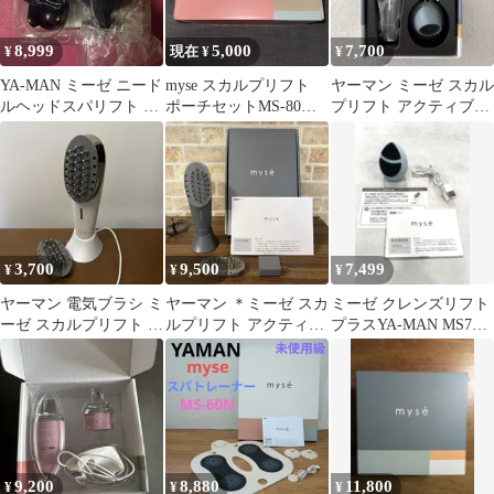
8,999
5,000
7,700
¥
現在 ¥
¥
YA-MAN ミーゼ ニード
myse スカルプリフト
ヤーマン ミーゼ スカル
ルヘッドスパリフト ア
ポーチセットMS-80W-1
プリフト アクティブ
クティブ MS-32G
ヤーマン
myse MS-80G GRAY
3,700
9,500
7,499
¥
¥
¥
ヤーマン 電気ブラシ ミ
ヤーマン ＊ミーゼ スカ
ミーゼ クレンズリフト
ーゼ スカルプリフト プ
ルプリフト アクティブ
プラスYA-MAN MS71L
ラス 美顔器 MS80
＊mysé＊MS-80G
ブルー
9,200
8,880
11,800
¥
¥
¥