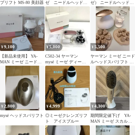
プリフト MS-80 美顔器
ゼ ニードルヘッドス
ゼ） ニードルヘッドス
パリフト YA-MAN
パリフト
9,100
5,000
5,500
¥
¥
¥
【新品未使用】 YA-
C502-34 ヤーマン
ヤーマン ミーゼ ニード
MAN ミーゼ ニードル
mysé ミーゼ ディープ
ルヘッドスパリフト 電
ヘッドスパリフト MS-
コア MS-10P
動頭皮ブラシ MS31N
30P
ゴールド
2,800
4,999
4,300
¥
¥
¥
mysé ヘッドスパリフト
◎ミーゼクレンズリフ
期間限定値下げ YA-
ト アイスブルー
MAN ミーゼ スカルプ
リフトMS-80