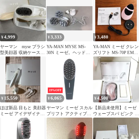
4,999
3,333
3,480
¥
¥
¥
ヤーマン myse ブラシ
YA-MAN MYSE MS-
YA-MAN ミーゼ クレン
型美顔器 収納ケース付
30N ミーゼ。ヘッドス
ズリフト MS-70P EMS
き
パリフト(ゴールド)
洗顔
19%OFF
15,550
6,065
4,500
¥
¥
¥
ほぼ新品 目もと 美顔器
ヤーマン ミーゼ スカル
【新品未使用】ミーゼ
ミーゼ アイデザイナー
プリフト アクティブプ
ウェーブスパ ピンク 家
MS72W ヤーマン
ラス ms-82g 【良い
庭用美容器 MS50P ヤー
(B)】
マン