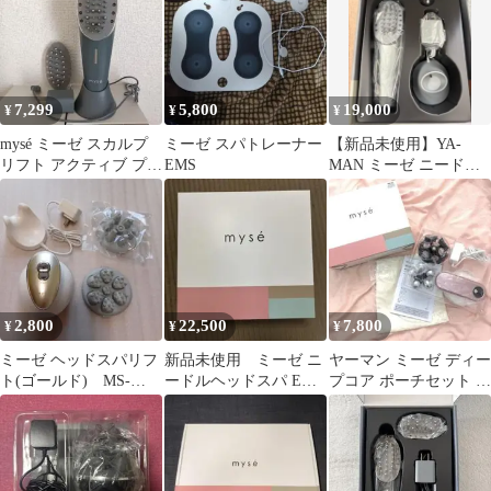
7,299
5,800
19,000
¥
¥
¥
mysé ミーゼ スカルプ
ミーゼ スパトレーナー
【新品未使用】YA-
リフト アクティブ プラ
EMS
MAN ミーゼ ニードル
ス MS-82G
リフトブラシ
MS-83
2,800
22,500
7,800
¥
¥
¥
ミーゼ ヘッドスパリフ
新品未使用 ミーゼ ニ
ヤーマン ミーゼ ディー
ト(ゴールド) MS-
ードルヘッドスパ EMS
プコア ポーチセット ピ
30N 動作確認済 美
MS-33W
ンク MS-10P-1
品