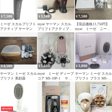
7,500
3,500
7,580
¥
¥
¥
ミーゼ スカルプリフト
mysé ヤーマン スカル
【現品価格13,750円】
アクティブ ヤーマン
プリフトアクティブプ
myse ミーゼ ニード
ラス MS-82G（ジャン
ルヘッドスパリフト
ク）
【新品】
4,500
5,600
3,800
¥
¥
¥
ヤーマン ミーゼ スカル
mysé ミーゼ ディープ
ヤーマン ミーゼ スカル
プリフト 美顔器
コア MS-10P-1 ヤー
プリフト プラス MS-
マン ピンク ダイエッ
82W 管理M
ト
20%OFF