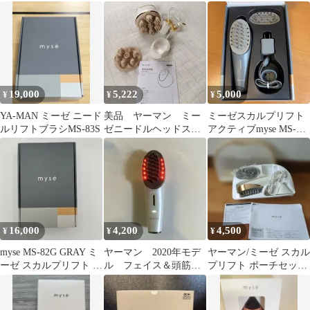
ィブ MS-80G
トポーチセット
MS82W-1
19,000
5,222
5,000
¥
¥
¥
YA-MAN ミーゼ ニード
美品 ヤーマン ミー
ミーゼスカルプリフト
ルリフトブラシMS-83S
ゼニードルヘッドスパ
アクティブmyse MS-
リフト MS31 MS-31N
80G GRAY
16,000
4,200
4,500
¥
¥
¥
myse MS-82G GRAY ミ
ヤーマン 2020年モデ
ヤーマン/ミーゼ スカル
ーゼ スカルプリフト ア
ル フェイス＆頭筋リ
プリフト ポーチセット/
クティブ プラス
フト mysé(ミーゼ)
mysé 美顔器