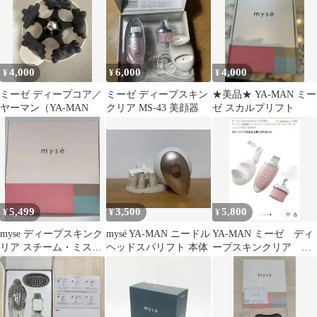
4,000
6,000
4,000
¥
¥
¥
ミーゼ ディープコア／
ミーゼ ディープスキン
★美品★ YA-MAN ミー
ヤーマン（YA-MAN
クリア MS-43 美顔器
ゼ スカルプリフト
5,499
3,500
5,800
¥
¥
¥
myse ディープスキンク
mysé YA-MAN ニードル
YA-MAN ミーゼ ディ
リア スチーム・ミスト
ヘッドスパリフト 本体
ープスキンクリア ピ
機能 ヤーマン MS-43P
ーリング機器