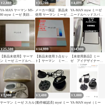
2,880
35,700
4,880
¥
¥
¥
YA-MAN ヤーマン MS-
メーカー保証 新品未
YA-MAN myse ミーゼ
80 myse ミーゼ 美顔器
使用 ヤーマン ミーゼ
ニードルヘッドスパリ
エステ マッサージ
ニードルリフトブラシ
フト 家庭用美容器
BN5706
MS-83S
25,500
14,999
14,800
¥
¥
¥
【新品未使用】ヤーマ
【新品未使用３点セッ
【未使用新品】ミー
ン ミーゼ ニードルヘッ
ト】ヤーマン ミーゼ
ゼ アイデザイナー
ドスパ EMS MS-33W
スパトレーナー&リッ
YA-MAN ヤーマン
新品
プセラム 他
7,900
3,480
3,000
¥
¥
¥
ヤーマン ミーゼ スカル
[動作確認済] mysé ミー
YA-MAN mysé（ミー