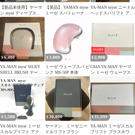
【新品未使用】ヤーマ
【美品】 YAMAN myse
YA-MAN mysé ニードル
ン mysé ディープスキ
ミーゼ スパトレーナ
ヘッドスパリフト アク
ンクリア MS-43P 美顔
ー MS-60N 箱 説明
ティブ MS-32G
器
書
3%OFF
6,400
3,800
2,900
¥
¥
¥
YA-MAN mysé SILKY
ミーゼ ウェーブスパ ピ
C84A YA-MAN ヤーマ
SHELL BRUSH ヤーマ
ンク MS-50P 本体
ン ミーゼ ウェーブスパ
ン ミーゼ
ピンク MS-50
5,500
30,000
31,999
¥
¥
¥
YA-MAN myse ミーゼ
ヤーマン ミーゼニー
YA-MAN ミーゼスカル
スカルプリフト アクテ
ドルリフトブラシ
プリフト プラスホワイ