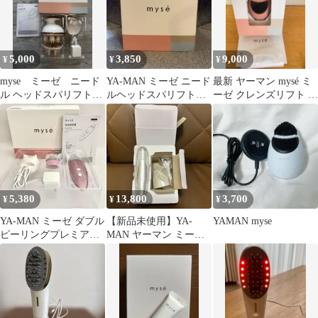
5,000
3,850
9,000
¥
¥
¥
myse ミーゼ ニード
YA-MAN ミーゼ ニード
最新 ヤーマン mysé ミ
ル ヘッドスパリフト
ルヘッドスパリフト
ーゼ クレンズリフト プ
MS-31N ヤーマン 動
MS-31N
ラス MS-71P 美顔器
作確認済
5,380
13,800
3,700
¥
¥
¥
YA-MAN ミーゼ ダブル
【新品未使用】YA-
YAMAN myse
ピーリングプレミアム
MAN ヤーマン ミーゼ
MS-40P 美品 美顔器
アイデザイナー EMS
目元美顔器