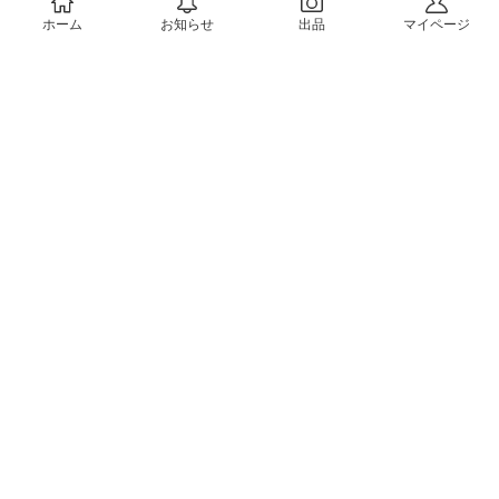
ホーム
お知らせ
出品
マイページ
会社概要（運営会社）
採用情報
プレスリリース
公式ブログ
プレスキット
メルカリUS
メルカリShops
m department（エムデパ）
ヘルプ
ヘルプセンター（ガイド・お問い合わせ）
メルカリShopsでショップを開設する
メルカリShops ショップ管理画面にログイン
メルカリShops出店者向けガイド
お問い合わせ一覧
フリーワードから商品をさがす
プライバシーと利用規約
メルカリ利用規約
メルカリShops利用規約
メルカリアンバサダー利用規約